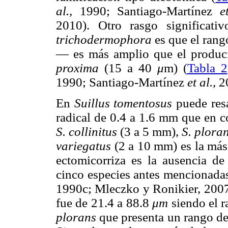
al.,
1990; Santiago-Martínez
e
2010). Otro rasgo significat
trichodermophora
es que el rang
— es más amplio que el produ
proxima
(15 a 40
μ
m) (
Tabla 2
1990; Santiago-Martínez
et al.,
20
En
Suillus tomentosus
puede resa
radical de 0.4 a 1.6 mm que en
S. collinitus
(3 a 5 mm),
S. plora
variegatus
(2 a 10 mm) es la más
ectomicorriza es la ausencia de
cinco especies antes mencionadas
1990c; Mleczko y Ronikier, 2007
fue de 21.4 a 88.8
μm
siendo el 
plorans
que presenta un rango d