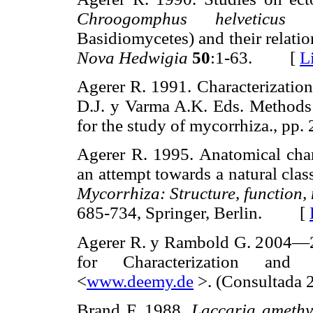
Chroogomphus helveticus
Basidiomycetes) and their relatio
Nova Hedwigia
50
:1-63. [
L
Agerer R. 1991. Characterization
D.J. y Varma A.K. Eds. Methods
for the study of mycorrhiza., 
Agerer R. 1995. Anatomical chara
an attempt towards a natural cla
Mycorrhiza: Structure, function,
685-734, Springer, Berlin. [
Agerer R. y Rambold G. 2004—
for Characterization and 
<
www.deemy.de
>. (Consultada
Brand F. 1988.
Laccaria amethy