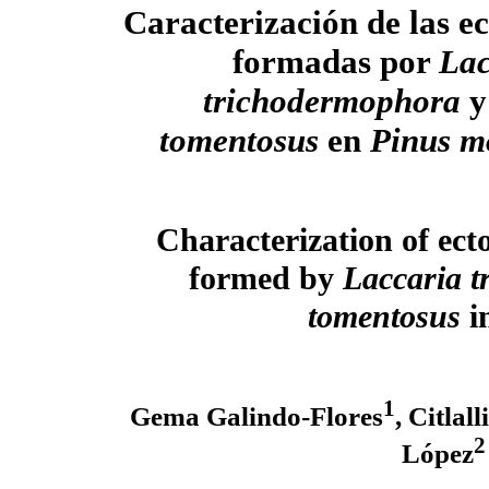
Caracterización de las e
formadas por
Lac
trichodermophora
tomentosus
en
Pinus m
Characterization of ect
formed by
Laccaria 
tomentosus
i
1
Gema Galindo-Flores
, Citlal
2
López