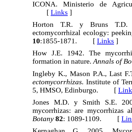
ICONA. Ministerio de Agricul
[
Links
]
Horton T.R. y Bruns T.D. 
ectomycorrhizal ecology: peekin
10
:1855-1871. [
Links
]
How J.E. 1942. The mycorrhiza
formation in nature.
Annals of Bo
Ingleby K., Mason P.A., Last F
ectomycorrhizas.
Institute of Te
5, HMSO, Edinburgo. [
Link
Jones M.D. y Smith S.E. 2004
mycorrhizas: are mycorrhizas 
Botany
82
: 1089-1109. [
Lin
Kernaghan G. 2005. Mycorrh