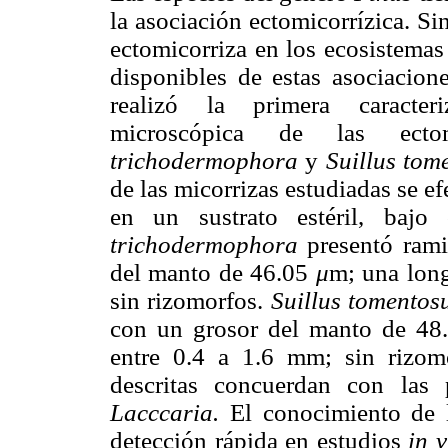
la asociación ectomicorrízica. Si
ectomicorriza en los ecosistemas
disponibles de estas asociacione
realizó la primera caracter
microscópica de las ect
trichodermophora
y
Suillus tom
de las micorrizas estudiadas se e
en un sustrato estéril, bajo
trichodermophora
presentó rami
del manto de 46.05
μ
m; una long
sin rizomorfos.
Suillus tomentos
con un grosor del manto de 4
entre 0.4 a 1.6 mm; sin rizomo
descritas concuerdan con las
Lacccaria.
El conocimiento de l
detección rápida en estudios
in v