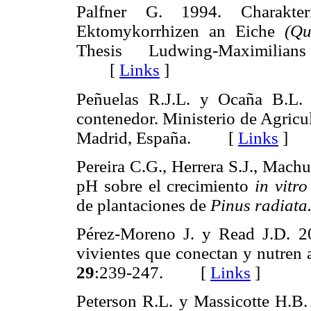
Palfner G. 1994. Charakteri
Ektomykorrhizen an Eiche
(Qu
Thesis Ludwing-Maximilia
[
Links
]
Peñuelas R.J.L. y Ocaña B.L. 
contenedor. Ministerio de Agricu
Madrid, España. [
Links
]
Pereira C.G., Herrera S.J., Mach
pH sobre el crecimiento
in vitro
de plantaciones de
Pinus radiata
Pérez-Moreno J. y Read J.D. 20
vivientes que conectan y nutren a
29
:239-247. [
Links
]
Peterson R.L. y Massicotte H.B. 