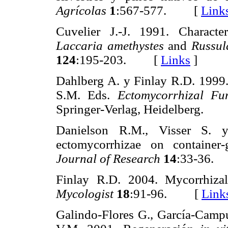
Agrícolas
1
:567-577. [
Link
Cuvelier J.-J. 1991. Character
Laccaria amethystes
and
Russul
124
:195-203. [
Links
]
Dahlberg A. y Finlay R.D. 1999
S.M. Eds.
Ectomycorrhizal Fu
Springer-Verlag, Heidelberg.
Danielson R.M., Visser S. 
ectomycorrhizae on container
Journal of Research
14
:33-36
Finlay R.D. 2004. Mycorrhizal 
Mycologist
18
:91-96. [
Link
Galindo-Flores G., García-Camp