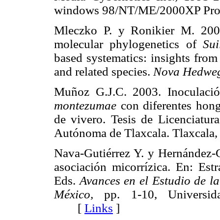
windows 98/NT/ME/2000XP 
Mleczko P. y Ronikier M. 2007
molecular phylogenetics of
Sui
based systematics: insights from
and related species.
Nova Hedwe
Muñoz G.J.C. 2003. Inoculaci
montezumae
con diferentes hong
de vivero. Tesis de Licenciatur
Autónoma de Tlaxcala. Tlaxcal
Nava-Gutiérrez Y. y Hernández-C
asociación micorrízica. En: Est
Eds.
Avances en el Estudio de la
México,
pp. 1-10, Universida
[
Links
]