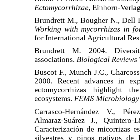
Ectomycorrhizae,
Einhorn-Verl
Brundrett M., Bougher N., Dell 
Working with mycorrhizas in for
for International Agricultural
Brundrett M. 2004. Diversit
associations.
Biological Reviews
Buscot F., Munch J.C., Charcoss
2000. Recent advances in exp
ectomycorrhizas highlight th
ecosystems.
FEMS Microbiology
Carrasco-Hernández V., Pére
Almaraz-Suárez J., Quintero-
Caracterización de micorrizas e
silvestres y pinos nativos de