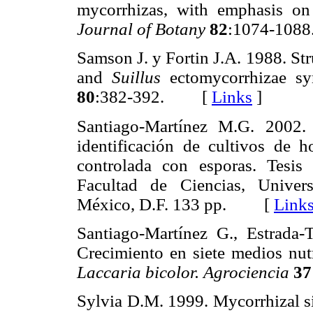
mycorrhizas, with emphasis on 
Journal of Botany
82
:1074-10
Samson J. y Fortin J.A. 1988. Str
and
Suillus
ectomycorrhizae sy
80
:382-392. [
Links
]
Santiago-Martínez M.G. 2002. 
identificación de cultivos de 
controlada con esporas. Tesis
Facultad de Ciencias, Unive
México, D.F. 133 pp. [
Link
Santiago-Martínez G., Estrada-
Crecimiento en siete medios nutr
Laccaria bicolor. Agrociencia
37
Sylvia D.M. 1999. Mycorrhizal si