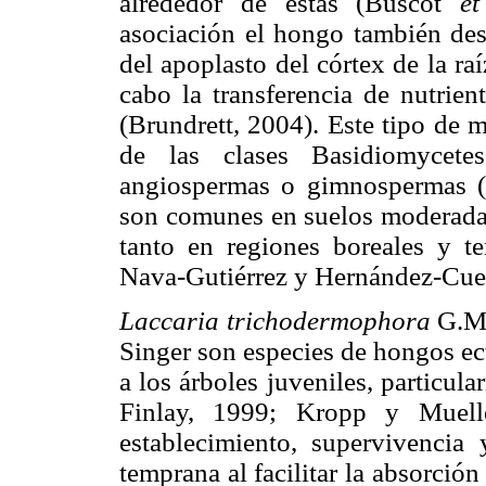
alrededor de éstas (Buscot
et
asociación el hongo también desa
del apoplasto del córtex de la ra
cabo la transferencia de nutrien
(Brundrett, 2004). Este tipo de 
de las clases Basidiomycet
angiospermas o gimnospermas 
son comunes en suelos moderadam
tanto en regiones boreales y t
Nava-Gutiérrez y Hernández-Cue
Laccaria trichodermophora
G.M.
Singer son especies de hongos e
a los árboles juveniles, particu
Finlay, 1999; Kropp y Muelle
establecimiento, supervivencia 
temprana al facilitar la absorción