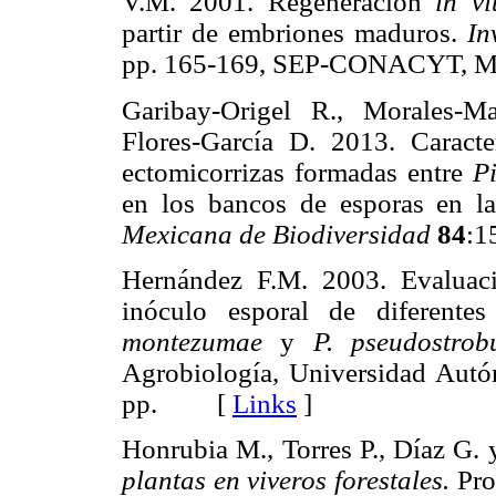
V.M. 2001. Regeneración
in vi
partir de embriones maduros.
In
pp. 165-169, SEP-CONACYT,
Garibay-Origel R., Morales-M
Flores-García D. 2013. Caracte
ectomicorrizas formadas entre
P
en los bancos de esporas en l
Mexicana de Biodiversidad
84
:
Hernández F.M. 2003. Evaluació
inóculo esporal de diferent
montezumae
y
P. pseudostrob
Agrobiología, Universidad Autón
pp. [
Links
]
Honrubia M., Torres P., Díaz G.
plantas en viveros forestales.
Pro