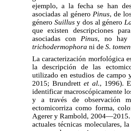
ejemplo, a la fecha se han des
asociadas al género
Pinus,
de los
género
Suillus
y dos al género
L
que existen descripciones par
asociadas con
Pinus,
no hay d
trichodermophora
ni de
S. tomen
La caracterización morfológica e
la descripción de las ectomic
utilizado en estudios de campo
2015; Brundrett
et al.,
1996). Es
identificar macroscópicamente los
y a través de observación mi
ectomicorriza como forma, colo
Agerer y Rambold, 2004—2015. A 
actuales técnicas moleculares, l