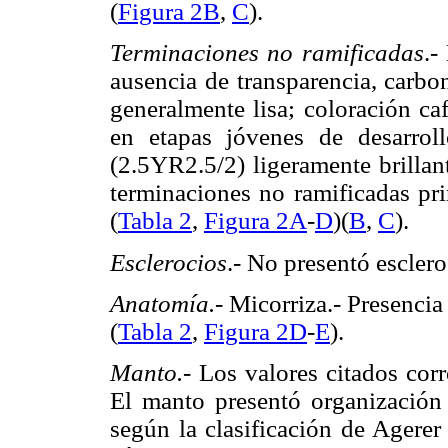
(
Figura 2B
,
C
).
Terminaciones no ramificadas
.-
ausencia de transparencia, carbon
generalmente lisa; coloración ca
en etapas jóvenes de desarrol
(2.5YR2.5/2) ligeramente brillan
terminaciones no ramificadas pri
(
Tabla 2
,
Figura 2A
-
D
)(
B
,
C
).
Esclerocios
.- No presentó esclero
Anatomía.-
Micorriza.- Presencia 
(
Tabla 2
,
Figura 2D
-
E
).
Manto.-
Los valores citados cor
El manto presentó organización
según la clasificación de Agerer