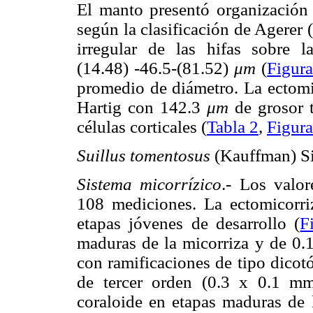
El manto presentó organización
según la clasificación de Agerer 
irregular de las hifas sobre l
(14.48) -46.5-(81.52)
μm
(
Figur
promedio de diámetro. La ectomic
Hartig con 142.3
μm
de grosor 
células corticales (
Tabla 2
,
Figur
Suillus tomentosus
(Kauffman) S
Sistema micorrízico
.- Los valo
108 mediciones. La ectomicorr
etapas jóvenes de desarrollo (
F
maduras de la micorriza y de 0
con ramificaciones de tipo dico
de tercer orden (0.3 x 0.1 mm
coraloide en etapas maduras de l