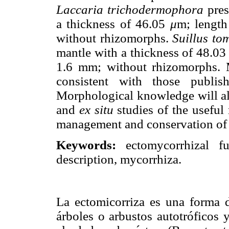
Laccaria trichodermophora
pres
a thickness of 46.05
μ
m; length
without rhizomorphs.
Suillus to
mantle with a thickness of 48.0
1.6 mm; without rhizomorphs. Mo
consistent with those publ
Morphological knowledge will all
and
ex situ
studies of the useful
management and conservation of 
Keywords:
ectomycorrhizal fu
description, mycorrhiza.
La ectomicorriza es una forma de
árboles o arbustos autotróficos