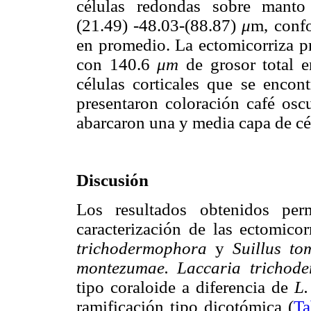
células redondas sobre manto
(21.49) -48.03-(88.87)
μ
m, conf
en promedio. La ectomicorriza pr
con 140.6
μm
de grosor total 
células corticales que se encon
presentaron coloración café osc
abarcaron una y media capa de cél
Discusión
Los resultados obtenidos per
caracterización de las ectomic
trichodermophora
y
Suillus to
montezumae. Laccaria trichod
tipo coraloide a diferencia de
L.
ramificación tipo dicotómica (
Ta