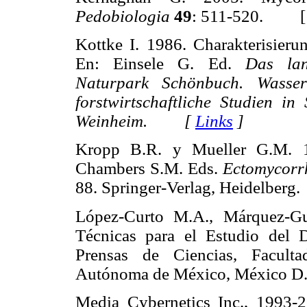
Pedobiologia
49
: 511-520. 
Kottke I. 1986. Charakterisieru
En: Einsele G. Ed.
Das lan
Naturpark Schönbuch. Wasser-
forstwirtschaftliche Studien in
Weinheim. [
Links
]
Kropp B.R. y Mueller G.M.
Chambers S.M. Eds.
Ectomycorrh
88. Springer-Verlag, Heidelbe
López-Curto M.A., Márquez-G
Técnicas para el Estudio del 
Prensas de Ciencias, Faculta
Autónoma de México, México
Media Cybernetics Inc., 1993-2