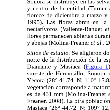
Sonora se distribuye en las selva
y centro de la entidad (Turner
florece de diciembre a marzo y 
1995). Las flores abren en la
nectarívoros (Valiente-Banuet
et
flores permanecen abiertas durant
y abejas (Molina-Freaner
et al.,
2
Sitios de estudio.
Se eligieron do
norte de la distribución de la es
Diamante y Masiaca (
Figura 1
sureste de Hermosillo, Sonora, 
Yécora (28° 41.74' N; 110° 15.83
vegetación corresponde a matorra
es de 431 mm (Molina-Freaner
Freaner, 2008). La otra població
Masiaca (26° 44.72' N; 109° 12.0