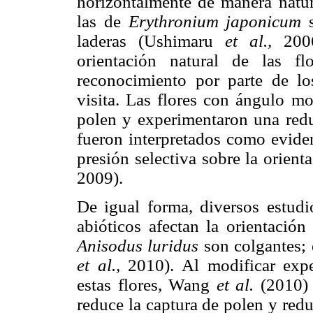
horizontalmente de manera natu
las de
Erythronium japonicum
s
laderas (Ushimaru
et al.,
2006
orientación natural de las f
reconocimiento por parte de lo
visita. Las flores con ángulo mo
polen y experimentaron una redu
fueron interpretados como eviden
presión selectiva sobre la orien
2009).
De igual forma, diversos estud
abióticos afectan la orientación
Anisodus luridus
son colgantes; 
et al.,
2010). Al modificar expe
estas flores, Wang
et al.
(2010) d
reduce la captura de polen y red