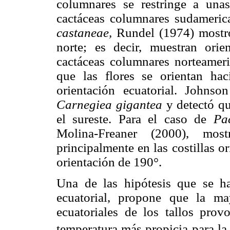
columnares se restringe a unas
cactáceas columnares sudameric
castaneae,
Rundel (1974) mostró 
norte; es decir, muestran orie
cactáceas columnares norteamer
que las flores se orientan hac
orientación ecuatorial. Johnso
Carnegiea gigantea
y detectó qu
el sureste. Para el caso de
Pa
Molina-Freaner (2000), mos
principalmente en las costillas o
orientación de 190°.
Una de las hipótesis que se ha
ecuatorial, propone que la m
ecuatoriales de los tallos pr
temperatura más propicia para la 