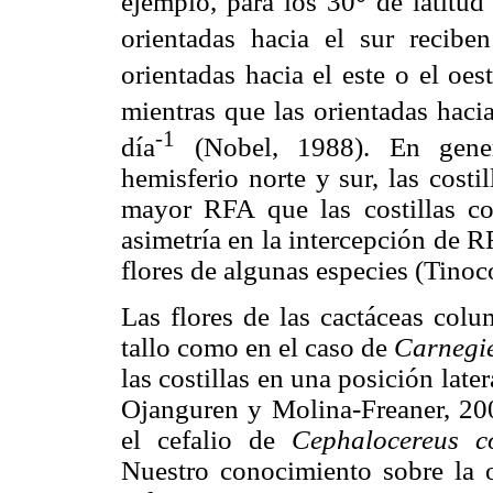
ejemplo, para los 30° de latitud 
orientadas hacia el sur reci
orientadas hacia el este o el oe
mientras que las orientadas hac
-1
día
(Nobel, 1988). En genera
hemisferio norte y sur, las costi
mayor RFA que las costillas co
asimetría en la intercepción de R
flores de algunas especies (Tino
Las flores de las cactáceas colu
tallo como en el caso de
Carnegi
las costillas en una posición lat
Ojanguren y Molina-Freaner, 200
el cefalio de
Cephalocereus c
Nuestro conocimiento sobre la or