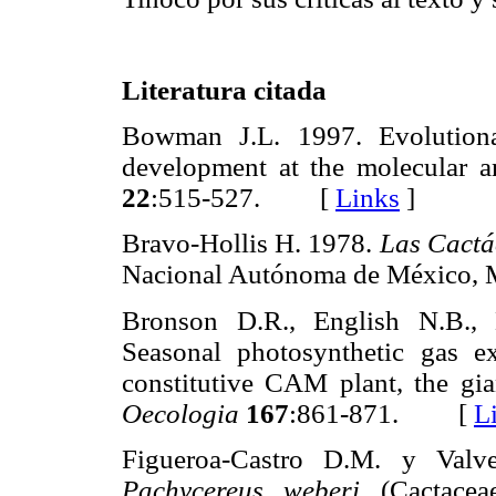
Literatura citada
Bowman J.L. 1997. Evolutiona
development at the molecular a
22
:515-527. [
Links
]
Bravo-Hollis H. 1978.
Las Cactác
Nacional Autónoma de México
Bronson D.R., English N.B.,
Seasonal photosynthetic gas e
constitutive CAM plant, the gi
Oecologia
167
:861-871. [
L
Figueroa-Castro D.M. y Valve
Pachycereus weberi
(Cactaceae