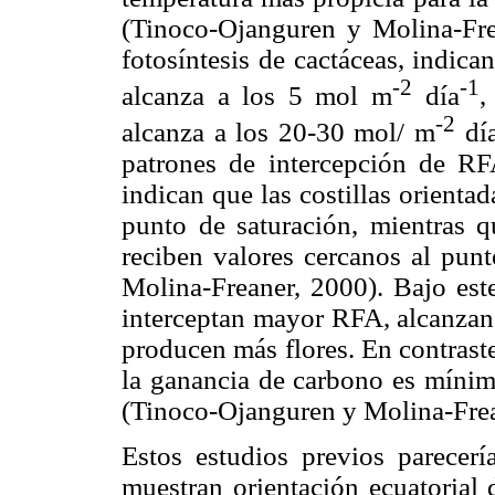
(Tinoco-Ojanguren y Molina-Frea
fotosíntesis de cactáceas, indic
-2
-1
alcanza a los 5 mol m
día
,
-2
alcanza a los 20-30 mol/ m
dí
patrones de intercepción de RF
indican que las costillas orientad
punto de saturación, mientras qu
reciben valores cercanos al pu
Molina-Freaner, 2000). Bajo este 
interceptan mayor RFA, alcanzan 
producen más flores. En contraste,
la ganancia de carbono es mínim
(Tinoco-Ojanguren y Molina-Frea
Estos estudios previos parecerí
muestran orientación ecuatorial 