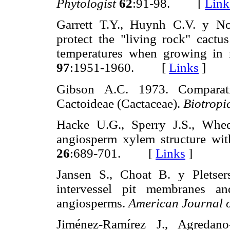
Phytologist
62
:91-98. [
Link
Garrett T.Y., Huynh C.V. y No
protect the "living rock" cactu
temperatures when growing in
97
:1951-1960. [
Links
]
Gibson A.C. 1973. Comparat
Cactoideae (Cactaceae).
Biotropi
Hacke U.G., Sperry J.S., Whee
angiosperm xylem structure wit
26
:689-701. [
Links
]
Jansen S., Choat B. y Pletser
intervessel pit membranes an
angiosperms.
American Journal 
Jiménez-Ramírez J., Agredan