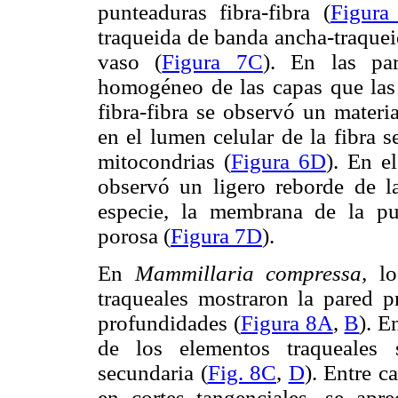
punteaduras fibra-fibra (
Figura
traqueida de banda ancha-traquei
vaso (
Figura 7C
). En las pa
homogéneo de las capas que las
fibra-fibra se observó un materia
en el lumen celular de la fibra 
mitocondrias (
Figura 6D
). En e
observó un ligero reborde de l
especie, la membrana de la pu
porosa (
Figura 7D
).
En
Mammillaria compressa,
los
traqueales mostraron la pared p
profundidades (
Figura 8A
,
B
). E
de los elementos traqueales 
secundaria (
Fig. 8C
,
D
). Entre c
en cortes tangenciales, se ap