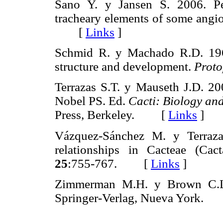
Sano Y. y Jansen S. 2006. Pe
tracheary elements of some angi
[
Links
]
Schmid R. y Machado R.D. 196
structure and development.
Prot
Terrazas S.T. y Mauseth J.D. 2
Nobel PS. Ed.
Cacti: Biology an
Press, Berkeley. [
Links
]
Vázquez-Sánchez M. y Terraza
relationships in Cacteae (Cac
25
:755-767. [
Links
]
Zimmerman M.H. y Brown C.
Springer-Verlag, Nueva York