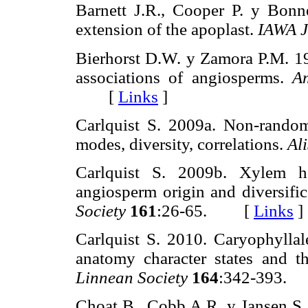
Barnett J.R., Cooper P. y Bonne
extension of the apoplast.
IAWA J
Bierhorst D.W. y Zamora P.M. 1
associations of angiosperms.
A
[
Links
]
Carlquist S. 2009a. Non-random 
modes, diversity, correlations.
Al
Carlquist S. 2009b. Xylem he
angiosperm origin and diversifi
Society
161
:26-65. [
Links
]
Carlquist S. 2010. Caryophylla
anatomy character states and t
Linnean Society
164
:342-393
Choat B., Cobb A.R. y Jansen S. 