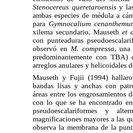
Stenocereus queretaroensis
y las
ambas especies de médula a cámb
para
Gymnocalium cenanthemu
xilema secundario, Mauseth
et a
con punteaduras pseudoescalari
observó en
M. compressa,
una 
predominantemente con TBA) d
arreglos anulares y helicoidales d
Mauseth y Fujii (1994) halla
bandas lisas y anchas con patr
áreas entre los engrosamientos d
con lo que se ha encontrado en
pseudoescalariformes y alt
magnificaciones mayores a las qu
observa la membrana de la punt