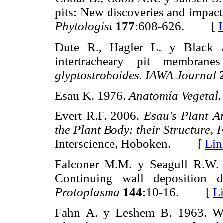
pits: New discoveries and impact
Phytologist
177
:608-626. [
Dute R., Hagler L. y Black 
intertracheary pit membra
glyptostroboides. IAWA Journal
Esau K. 1976.
Anatomía Vegetal.
Evert R.F. 2006.
Esau's Plant A
the Plant Body: their Structure,
Interscience, Hoboken. [
Lin
Falconer M.M. y Seagull R.W. 1
Continuing wall deposition d
Protoplasma
144
:10-16. [
L
Fahn A. y Leshem B. 1963. Woo