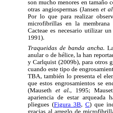
son mucho menores en tamaño con
otras angiospermas (Jansen
et al
Por lo que para realizar observ
microfibrillas en la membrana
Cacteae es necesario utilizar
1991).
Traqueidas de banda ancha.
La
anular o de hélice, la han repor
y Carlquist (2009b), para otros 
cuando este tipo de engrosamient
TBA, también lo presenta el ele
que estos engrosamientos se enc
(Mauseth
et al.,
1995; Mauseth
apariencia de estar arqueada h
pliegues (
Figura 3B
,
C
) que in
gracias al arreglo de microfibril