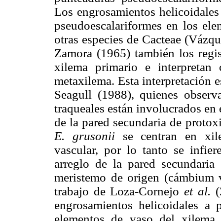
Los engrosamientos helicoidales 
pseudoescalariformes en los ele
otras especies de Cacteae (Vázqu
Zamora (1965) también los regist
xilema primario e interpretan
metaxilema. Esta interpretación e
Seagull (1988), quienes observ
traqueales están involucrados en
de la pared secundaria de protox
E. grusonii
se centran en xil
vascular, por lo tanto se infier
arreglo de la pared secundaria
meristemo de origen (cámbium v
trabajo de Loza-Cornejo
et al.
(
engrosamientos helicoidales a 
elementos de vaso del xilema 