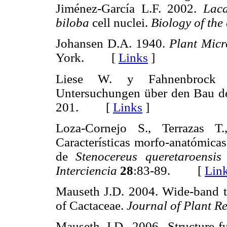
Jiménez-García L.F. 2002.
Lac
biloba
cell nuclei.
Biology of the 
Johansen D.A. 1940.
Plant Micr
York. [
Links
]
Liese W. y Fahnenbrock M
Untersuchungen über den Bau de
201. [
Links
]
Loza-Cornejo S., Terrazas 
Características morfo-anatómicas
de
Stenocereus queretaroensis
(
Interciencia
28
:83-89. [
Lin
Mauseth J.D. 2004. Wide-band tra
of Cactaceae.
Journal of Plant R
Mauseth J.D. 2006. Structure-fu