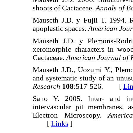
shoots of Cactaceae.
Annals of B
Mauseth J.D. y Fujii T. 1994. R
apoplastic spaces.
American Jour
Mauseth J.D. y Plemons-Rodri
xeromorphic characters in wood
Cactaceae.
American Journal of 
Mauseth J.D., Uozumi Y., Plemo
and systematic study of an unusu
Research
108
:517-526. [
Li
Sano Y. 2005. Inter- and intr
intervascular pit membranes, 
Electron Microscopy.
Americ
[
Links
]