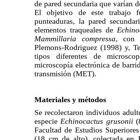
de pared secundaria que varían de
El objetivo de este trabajo f
punteaduras, la pared secunda
elementos traqueales de
Echino
Mammillaria compressa,
con m
Plemons-Rodriguez (1998) y, Ter
tipos diferentes de microsco
microscopía electrónica de barri
transmisión (MET).
Materiales y métodos
Se recolectaron individuos adulto
especie
Echinocactus grusonii
(8
Facultad de Estudios Superiore
(18 cm de alto), colectada en 