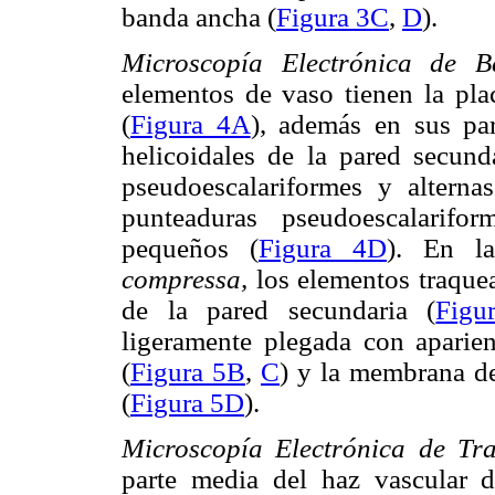
banda ancha (
Figura 3C
,
D
).
Microscopía Electrónica de Ba
elementos de vaso tienen la pla
(
Figura 4A
), además en sus par
helicoidales de la pared secund
pseudoescalariformes y alternas
punteaduras pseudoescalarifo
pequeños (
Figura 4D
). En l
compressa,
los elementos traquea
de la pared secundaria (
Figu
ligeramente plegada con aparien
(
Figura 5B
,
C
) y la membrana de
(
Figura 5D
).
Microscopía Electrónica de Tra
parte media del haz vascular