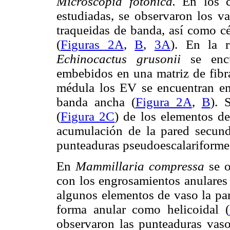
Microscopía fotónica.
En los co
estudiadas, se observaron los va
traqueidas de banda, así como cé
(
Figuras 2A
,
B
,
3A
). En la 
Echinocactus grusonii
se encu
embebidos en una matriz de fibra
médula los EV se encuentran em
banda ancha (
Figura 2A
,
B
). 
(
Figura 2C
) de los elementos de
acumulación de la pared secunda
punteaduras pseudoescalariforme
En
Mammillaria compressa
se o
con los engrosamientos anulares 
algunos elementos de vaso la pa
forma anular como helicoidal (
observaron las punteaduras vaso