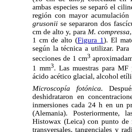
ambas especies se separó el cilind
región con mayor acumulación 
grusonii
se separaron dos fascí
cm de alto y, para
M. compressa,
1 cm de alto (
Figura 1
). El mat
según la técnica a utilizar. Pa
3
secciones de 1 cm
aproximadame
3
1 mm
. Las muestras para MF
ácido acético glacial, alcohol etí
Microscopía fotónica.
Después
deshidrataron en concentracione
inmersiones cada 24 h en un p
(Alemania). Posteriormente, l
Histowax (Leica) con punto de f
transversales, tangenciales y r