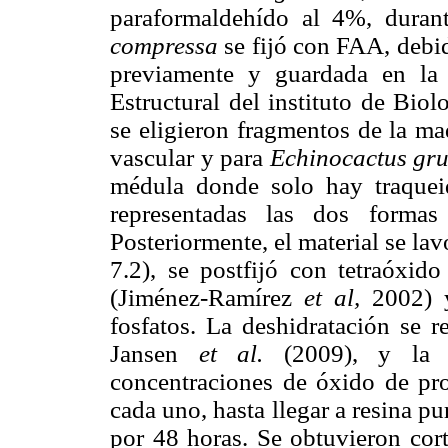
paraformaldehído al 4%, dura
compressa
se fijó con FAA, debid
previamente y guardada en la 
Estructural del instituto de Bio
se eligieron fragmentos de la m
vascular y para
Echinocactus gru
médula donde solo hay traquei
representadas las dos forma
Posteriormente, el material se la
7.2), se postfijó con tetraóxi
(Jiménez-Ramírez
et al,
2002) y
fosfatos. La deshidratación se 
Jansen
et al.
(2009), y la pr
concentraciones de óxido de pr
cada uno, hasta llegar a resina p
por 48 horas. Se obtuvieron cort