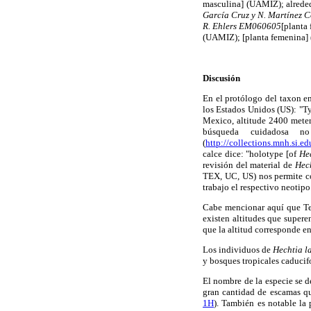
masculina] (UAMIZ); alrede
García Cruz y N. Martínez 
R. Ehlers EM060605
[planta
(UAMIZ); [planta femenina]
Discusión
En el protólogo del taxon en
los Estados Unidos (US): "Ty
Mexico, altitude 2400 meter
búsqueda cuidadosa n
(
http://collections.mnh.si.e
calce dice: "holotype [of
He
revisión del material de
Hec
TEX, UC, US) nos permite co
trabajo el respectivo neotipo
Cabe mencionar aquí que Teq
existen altitudes que supere
que la altitud corresponde en
Los individuos de
Hechtia l
y bosques tropicales caducifo
El nombre de la especie se d
gran cantidad de escamas qu
1H
). También es notable la 