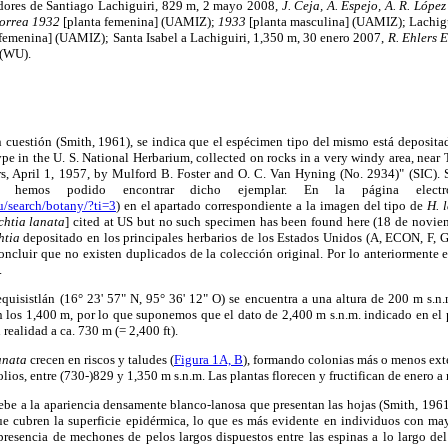
dores de Santiago Lachiguiri, 829 m, 2 mayo 2008,
J. Ceja, A. Espejo, A. R. Lópe
Correa 1932
[planta femenina] (UAMIZ);
1933
[planta masculina] (UAMIZ); Lachigui
 femenina] (UAMIZ); Santa Isabel a Lachiguiri, 1,350 m, 30 enero 2007,
R. Ehlers
 (WU).
 cuestión (Smith, 1961), se indica que el espécimen tipo del mismo está deposita
pe in the U. S. National Herbarium, collected on rocks in a very windy area, near T
s, April 1, 1957, by Mulford B. Foster and O. C. Van Hyning (No. 2934)" (SIC).
o hemos podido encontrar dicho ejemplar. En la página electr
du/search/botany/?ti=3
) en el apartado correspondiente a la imagen del tipo de
H. 
chtia lanata
] cited at US but no such specimen has been found here (18 de noviem
htia
depositado en los principales herbarios de los Estados Unidos (A, ECON, F,
ncluir que no existen duplicados de la colección original. Por lo anteriormente 
.
uisistlán (16° 23' 57" N, 95° 36' 12" O) se encuentra a una altura de 200 m s.n.
n los 1,400 m, por lo que suponemos que el dato de 2,400 m s.n.m. indicado en el 
 realidad a ca. 730 m (= 2,400 ft).
anata
crecen en riscos y taludes (
Figura 1A, B
), formando colonias más o menos exte
lios, entre (730-)829 y 1,350 m s.n.m. Las plantas florecen y fructifican de enero a
ebe a la apariencia densamente blanco-lanosa que presentan las hojas (Smith, 1961)
e cubren la superficie epidérmica, lo que es más evidente en individuos con may
presencia de mechones de pelos largos dispuestos entre las espinas a lo largo de