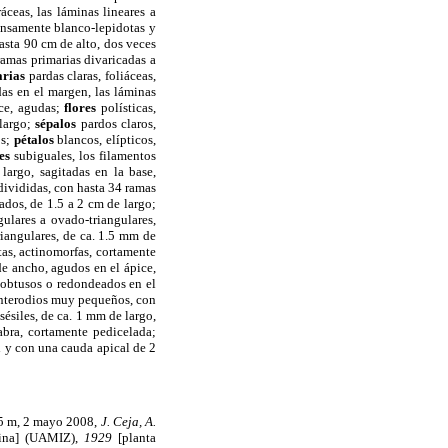
ceas, las láminas lineares a
ensamente blanco-lepidotas y
asta 90 cm de alto, dos veces
ramas primarias divaricadas a
arias
pardas claras, foliáceas,
das en el margen, las láminas
ice, agudas;
flores
polísticas,
 largo;
sépalos
pardos claros,
os;
pétalos
blancos, elípticos,
es
subiguales, los filamentos
largo, sagitadas en la base,
divididas, con hasta 34 ramas
nados, de 1.5 a 2 cm de largo;
gulares a ovado-triangulares,
iangulares, de ca. 1.5 mm de
tas, actinomorfas, cortamente
de ancho, agudos en el ápice,
 obtusos o redondeados en el
 anterodios muy pequeños, con
sésiles, de ca. 1 mm de largo,
bra, cortamente pedicelada;
l y con una cauda apical de 2
65 m, 2 mayo 2008,
J. Ceja, A.
ina] (UAMIZ),
1929
[planta