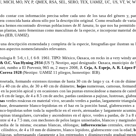
, MICH, MO, NY, P, QMEX, RSA, SEL, SERO, TEX, UAMIZ, UC, US, VT, W, WIS
ido contar con información precisa sobre cada uno de los taxa del género y, pa
ra conocida hasta ahora sólo por la descripción original. Como resultado de varias
xaca hemos encontrado diversas poblaciones de
H. lanata
, lo que nos ha permitido
as plantas, tanto femeninas como masculinas de la especie, e incorporar material d
les (IEB, UAMIZ).
una descripción enmendada y completa de la especie, fotografías que ilustran su h
unos aspectos nomenclaturales relevantes.
ologia 8: 5-6, t.1, f. 6-9. 1961. TIPO: México, Oaxaca, on rocks in a very windy ar
 & O.C. Van Hyning 2934
(US ?). Neotipo, aquí designado: Oaxaca, municipio de S
uiri, rumbo a El Porvenir, 965 m, 2 mayo 2008,
J. Ceja, A. Espejo, A. R. López-
-Correa 1928
(Neotipo: UAMIZ 11 pliegos, Isoneotipo: IEB).
rrosetada, formando extensos rizomas de hasta 30 cm de largo y ca. 4 cm de diámet
25 a 40 cm de alto, de 30 a 40 cm de diámetro;
hojas
numerosas, carnosas, formand
s en la porción apical y en ocasiones con las puntas enroscándose a manera de cairel
 6 cm de largo, de 4 a 8.5 cm de ancho, pardas castáneas a pajizas, lustrosas, glabr
nas
verdes rosáceas en material vivo, secando verdes a pardas, largamente triangula
ase, densamente blanco-lepidotas en el haz en la porción basal, glabrescentes a 
nco-lepidotas sobre toda la superficie en el envés, atenuadas y largamente acumin
espinas triangulares, curvadas y ascendentes en el ápice, verdes a pardas, de 3 a 
entre sí 4 a 7.5 mm, con mechones de pelos largos uniseriados, blancos y marginales
 media de la misma; escamas blancas, oblongas;
inflorescencias
centrales, erectas
o
cilíndrico, de 4 a 10 mm de diámetro, blanco lepidoto, glabrescente con la edad;
b
foliáceas, sobrepasando claramente a los entrenudos y disminuyendo gradual-ment