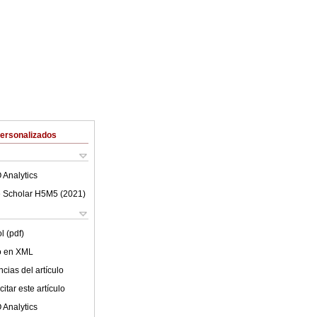
Personalizados
 Analytics
 Scholar H5M5 (
2021
)
l (pdf)
lo en XML
cias del artículo
itar este artículo
 Analytics