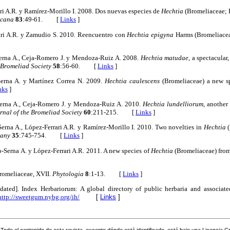
ri A.R. y Ramírez-Morillo I. 2008. Dos nuevas especies de
Hechtia
(Bromeliaceae; P
icana
83
:49-61. [
Links
]
ari A.R. y Zamudio S. 2010. Reencuentro con
Hechtia epigyna
Harms (Bromeliace
Serna A., Ceja-Romero J. y Mendoza-Ruiz A. 2008.
Hechtia matudae
, a spectacula
 Bromeliad Society
58
:56-60. [
Links
]
-Serna A. y Martínez Correa N. 2009.
Hechtia caulescens
(Bromeliaceae) a new s
nks
]
-Serna A., Ceja-Romero J. y Mendoza-Ruiz A. 2010.
Hechtia lundelliorum
, another
rnal of the Bromeliad Society
60
:211-215. [
Links
]
Serna A., López-Ferrari A.R. y Ramírez-Morillo I. 2010. Two novelties in
Hechtia
(
tany
35
:745-754. [
Links
]
-Serna A. y López-Ferrari A.R. 2011. A new species of
Hechtia
(Bromeliaceae) fro
romeliaceae, XVII.
Phytologia
8
:1-13. [
Links
]
dated]. Index Herbariorum: A global directory of public herbaria and associat
http://sweetgum.nybg.org/ih/
[
Links
]
Todo el contenido de esta revista, excepto dónde está identificado, está bajo una
Licencia 