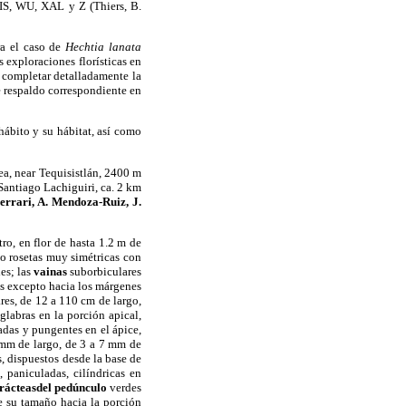
, WU, XAL y Z (Thiers, B.
ra el caso de
Hechtia lanata
 exploraciones florísticas en
 completar detalladamente la
e respaldo correspondiente en
ábito y su hábitat, así como
ea, near Tequisistlán, 2400 m
antiago Lachiguiri, ca. 2 km
Ferrari, A. Mendoza-Ruiz, J.
ro, en flor de hasta 1.2 m de
o rosetas muy simétricas con
es; las
vainas
suborbiculares
as excepto hacia los márgenes
res, de 12 a 110 cm de largo,
glabras en la porción apical,
adas y pungentes en el ápice,
8 mm de largo, de 3 a 7 mm de
, dispuestos desde la base de
, paniculadas, cilíndricas en
rácteasdel pedúnculo
verdes
e su tamaño hacia la porción