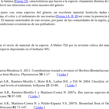
 la lámina (
Figura 1I
), características que hacen a la especie claramente distinta de
ecer sus relaciones con otros taxones del género.
junto con otras especies del género, un excelente material hortícola dadas su
ma, el color y el indumento de sus rosetas (
Figura 1A, B, H
) así como la presencia
. El manejo sustentable de este recurso, por parte de las comunidades de la región,
 condiciones económicas de sus pobladores.
el envío de material de la especie. A Walter Till por la revisión crítica del ma
especie depositado en el herbario WU.
García-Mendoza A. 2011. Contributions toward a revision of
Hechtia
(Bromeliaceae,
ia
from Mexico.
Phytoneuron
59
:1-17. [
Links
]
ari A.R., Ramírez-Morillo I., Holst B.K., Luther H.E. y Till W. 2004. Checklist 
n and levels of endemism.
Selbyana
25
:33-86. [
Links
]
ari A.R., Ramírez-Morillo I. y Martínez-Correa N. 2007a. Dos nuevas especies 
icana
78
:97-109. [
Links
]
ari A.R., Martínez-Correa N. y Pulido-Esparza V.A. 2007b. Bromeliad flora of 
Mexicana
81
:71-147. [
Links
]