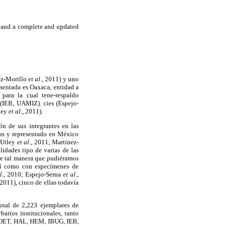
d and a complete and updated
ez-Morillo
et al
., 2011) y uno
esentada es Oaxaca, entidad a
para la cual tene-respaldo
-(IEB, UAMIZ). cies (Espejo-
ley
et al
., 2011).
ón de sus integrantes en las
itas y representado en México
t-Utley
et al
., 2011; Martínez-
lidades tipo de varias de las
de tal manera que pudiéramos
así como con especímenes de
l
., 2010; Espejo-Serna
et al
.,
 2011), cinco de ellas todavía
otal de 2,223 ejemplares de
barios institucionales, tanto
GOET, HAL, HEM, IBUG, IEB,