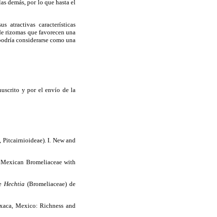
 las demás, por lo que hasta el
s atractivas características
 de rizomas que favorecen una
 podría considerarse como una
nuscrito y por el envío de la
 Pitcairnioideae). I. New and
of Mexican Bromeliaceae with
de
Hechtia
(Bromeliaceae) de
Oaxaca, Mexico: Richness and