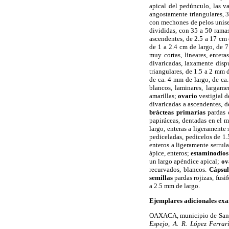
apical del pedúnculo, las v
angostamente triangulares, 
con mechones de pelos uniser
divididas, con 35 a 50 ramas
ascendentes, de 2.5 a 17 cm d
de 1 a 2.4 cm de largo, de 7
muy cortas, lineares, entera
divaricadas, laxamente disp
triangulares, de 1.5 a 2 mm 
de ca. 4 mm de largo, de ca
blancos, laminares, largame
amarillas;
ovario
vestigial d
divaricadas a ascendentes, de
brácteas primarias
pardas c
papiráceas, dentadas en el m
largo, enteras a ligeramente 
pediceladas, pedicelos de 1
enteros a ligeramente serrul
ápice, enteros;
estaminodios
un largo apéndice apical;
ov
recurvados, blancos.
Cápsu
semillas
pardas rojizas, fusi
a 2.5 mm de largo.
Ejemplares adicionales ex
OAXACA, municipio de Santia
Espejo, A. R. López Ferra