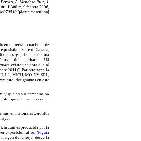
z Ferrari, A. Mendoza Ruiz, J.
ri, 1,300 m, 9 febrero 2006,
 EM070510
[planta masculina]
do en el herbario nacional de
equisistlan, State of Oaxaca,
 Sin embargo, después de una
ónica del herbario US
lanata
existe una nota que al
bre 2011)". Por otra parte la
 GH, LL, MICH, MO, NY, SEL,
expuesto, designamos en este
m. y que en sus cercanías no
protólogo debe ser un error y
nsas, en matorrales xerófilos
 mayo.
, la cual es producida por la
or exposición al sol (
Figura
l margen de la hoja, desde la