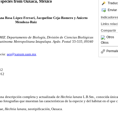
species from Oaxaca, México
Traduc
Enviar 
Indicadore
Ana Rosa López-Ferrari, Jacqueline Ceja-Romero y Aniceto
Mendoza-Ruiz
Links rela
Compartir
IZ. Departamento de Biología, División de Ciencias Biológicas
Otros
 Autónoma Metropolitana Iztapalapa. Apdo. Postal 55-535, 09340
Otros
Permali
cia:
aes@xanum.uam.mx
12
012
 una descripción completa y actualizada de
Hechtia lanata
L.B.Sm., conocida única
fotografías que muestran las características de la especie y del hábitat en el que c
ae,
Hechtia lanata
, neotipificación, Oaxaca.