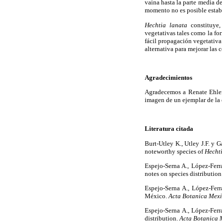
vaina hasta la parte media de
momento no es posible establ
Hechtia lanata
constituye, 
vegetativas tales como la for
fácil propagación vegetativa
alternativa para mejorar las
Agradecimientos
Agradecemos a Renate Ehlers 
imagen de un ejemplar de la 
Literatura citada
Burt-Utley K., Utley J.F. y 
noteworthy species of
Hecht
Espejo-Serna A., López-Ferr
notes on species distributio
Espejo-Serna A., López-Ferr
México.
Acta Botanica Mex
Espejo-Serna A., López-Ferr
distribution.
Acta Botanica 