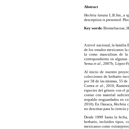
Abstract
Hechtia lanata
L.B.Sm., a s
description is presented. Pho
Key words:
Bromeliaceae,
H
A nivel nacional, la famili
de los estados mexicanos la 
la como masculinas de la 
correspondiente en algunas 
Serna
et al
., 2007b; López-F
Al inicio de nuestro proyec
colecciones de herbario inc
por 58 de las mismas, 55 de
Correa
et al
., 2010; Ramíre
especies del género con el 
contar con material sufici
respaldo resguardados en co
2010). En Oaxaca,
Hechtia
c
no descritas para la ciencia 
Desde 1999 hasta la fecha,
herbario, incluidos tipos, 
mexicanos como extranjero