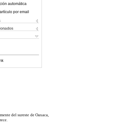
ción automática
artículo por email
s
cionados
nk
mente del sureste de Oaxaca,
rece.