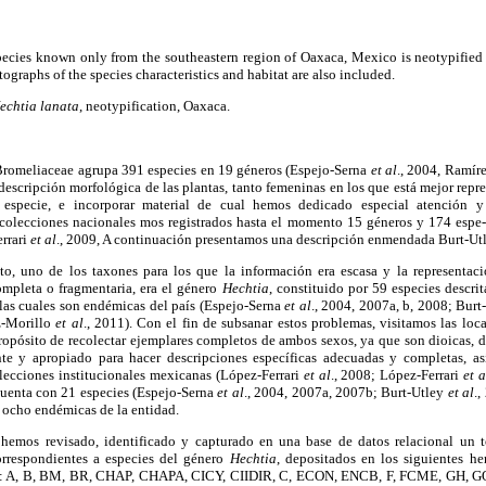
pecies known only from the southeastern region of Oaxaca, Mexico is neotypifie
tographs of the species characteristics and habitat are also included.
echtia lanata
, neotypification, Oaxaca.
a Bromeliaceae agrupa 391 especies en 19 géneros (Espejo-Serna
et al
., 2004, Ramír
descripción morfológica de las plantas, tanto femeninas en los que está mejor repr
especie, e incorporar material de cual hemos dedicado especial atención y 
colecciones nacionales mos registrados hasta el momento 15 géneros y 174 espe
errari
et al
., 2009, A continuación presentamos una descripción enmendada Burt-Ut
to, uno de los taxones para los que la información era escasa y la representaci
ompleta o fragmentaria, era el género
Hechtia
, constituido por 59 especies descr
 las cuales son endémicas del país (Espejo-Serna
et al
., 2004, 2007a, b, 2008; Bur
z-Morillo
et al
., 2011). Con el fin de subsanar estos problemas, visitamos las loca
propósito de recolectar ejemplares completos de ambos sexos, ya que son dioicas, 
ente y apropiado para hacer descripciones específicas adecuadas y completas, 
lecciones institucionales mexicanas (López-Ferrari
et al
., 2008; López-Ferrari
et a
uenta con 21 especies (Espejo-Serna
et al
., 2004, 2007a, 2007b; Burt-Utley
et al
.,
y ocho endémicas de la entidad.
 hemos revisado, identificado y capturado en una base de datos relacional un t
correspondientes a especies del género
Hechtia
, depositados en los siguientes her
s: A, B, BM, BR, CHAP, CHAPA, CICY, CIIDIR, C, ECON, ENCB, F, FCME, GH, 