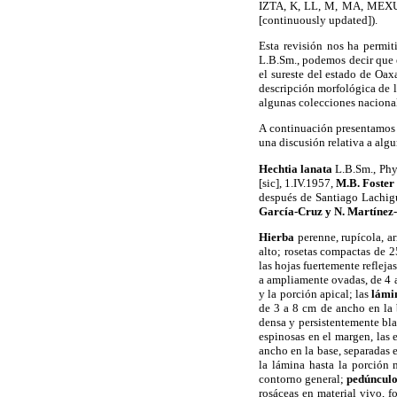
IZTA, K, LL, M, MA, MEXU
[continuously updated]).
Esta revisión nos ha permit
L.B.Sm., podemos decir que e
el sureste del estado de Oa
descripción morfológica de l
algunas colecciones naciona
A continuación presentamos 
una discusión relativa a alg
Hechtia lanata
L.B.Sm., Phyt
[sic], 1.IV.1957,
M.B. Foster
después de Santiago Lachig
García-Cruz y N. Martínez
Hierba
perenne, rupícola, a
alto; rosetas compactas de 
las hojas fuertemente refleja
a ampliamente ovadas, de 4 a
y la porción apical; las
lámi
de 3 a 8 cm de ancho en la b
densa y persistentemente bla
espinosas en el margen, las 
ancho en la base, separadas 
la lámina hasta la porción
contorno general;
pedúncul
rosáceas en material vivo, 