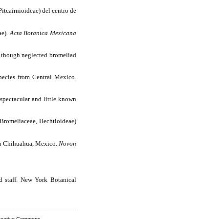
itcairnioideae) del centro de
ae).
Acta Botanica Mexicana
r, though neglected bromeliad
pecies from Central Mexico.
 spectacular and little known
Bromeliaceae, Hechtioideae)
m Chihuahua, Mexico.
Novon
ed staff. New York Botanical
Creative Commons