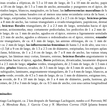
ainas ovadas a elípticas, de 5.5 a 10 mm de largo, de 5 a 10 mm de ancho, papirá
3 a 18 cm de largo, de 1.5 a 5 mm de ancho, atenuadas y pungentes en el ápice, d
iados largos, blancos, marginales, en la base; las
inflorescencias masculinas
de h
 primarias, las ramas basales con al menos una rama secundaria cerca de la base; 
e largo, estipitadas, los estipes aplanados, de 2 a 2.5 cm de largo;
brácteas prim
 a 8 mm de ancho, las vainas triangulares a ovado-triangulares, papiráceas, denta
s;
brácteas florales
triangulares, de 2 a 2.3 mm de largo, serruladas hacia el áp
uestas, actinomorfas, muy cortamente pediceladas, los pedicelos de 1 a 2 mm de
de largo, de ca. 1 mm de ancho, agudos en el ápice, enteros a ligeramente serrulad
. 2.5 mm de ancho, agudos a obtusos o redondeados en el ápice, enteros;
estambr
nte triangulares, de ca. 4.5 mm de largo, las anteras oblongas, de ca. 1 mm de 
e ca. 2 mm de largo;
las inflorescencias femeninas
de hasta 1.2 m de alto, una vez 
 (1.5)4 a 9 cm de largo, de 1.5 a 2.5 cm de diámetro, estipitadas, los estipes apla
laras, foliáceas, de 1 a 2.4 cm de largo, de 7 a 8 mm de ancho, las vainas trian
argen, las láminas muy cortas, lineares, enteras;
brácteas florales
angostamente tr
serruladas hacia el ápice, agudas;
flores
polísticas, divaricadas, laxamente dispues
.5 a 2.5 mm de largo;
sépalos
verdes, triangulares, de 2.5 mm de largo, de 1.5 mm 
ados;
pétalos
blancos, ovados, de 3.5 mm de largo, de 4.5 mm de ancho, agudos a
subiguales, laminares, angostamente triangulares, de 3 a 4 mm de largo, blancos,
ario
verde, ovoide, de 4.5 a 5 mm de largo, de ca. 1 mm de diámetro, estigmas tres, 
la
ovoide, de 8 a 10 mm de largo, de 3 a 4 mm de diámetro, parda, lustrosa, gla
formes, de 2.8 a 3 mm de largo, de ca. 0.5 mm de ancho, con una carina longitudina
aminados:
go Lachiguiri, ca. 2 km después de Santiago Lachiguiri, rumbo a el Porvenir, 9
ri, A. Mendoza Ruiz, J. García Cruz y N. Martínez Correa 1928
[planta femen