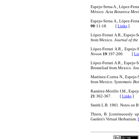
Espejo-Serna A., López-Ferra
México.
Acta Botanica Mex
Espejo-Serna A., López-Ferr
90
:11-18. [
Links
]
López-Ferrari A.R., Espejo-
from Mexico.
Journal of the
López-Ferrari A.R., Espejo
Novon
19
:197-200. [
Li
López-Ferrari A.R., Espejo
Bromeliad from Mexico.
Jou
Martínez-Correa N., Espejo-
from Mexico.
Systematic Bo
Ramírez-Morillo I.M., Espejo
21
:362-367. [
Links
]
Smith L.B. 1961. Notes on B
Thiers, B. [continuously up
Garden's Virtual Herbarium.