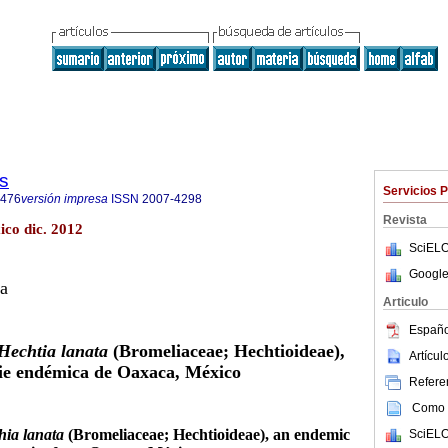
s
Servicios 
4476
versión impresa
ISSN
2007-4298
Revista
ico dic. 2012
SciELO
Google
ca
Articulo
Españo
Hechtia lanata
(Bromeliaceae; Hechtioideae),
Artícu
ie endémica de Oaxaca, México
Referen
Como c
hia lanata
(Bromeliaceae; Hechtioideae), an endemic
SciELO