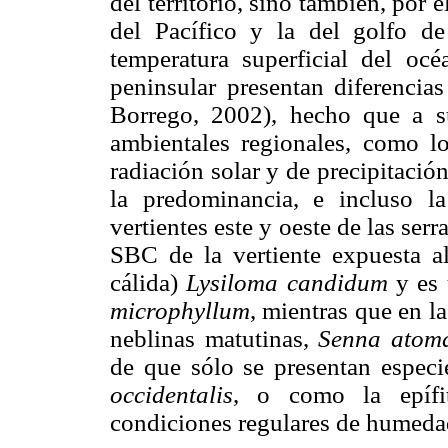
del territorio, sino también, por 
del Pacífico y la del golfo de 
temperatura superficial del oc
peninsular presentan diferencia
Borrego, 2002), hecho que a su 
ambientales regionales, como lo
radiación solar y de precipitació
la predominancia, e incluso l
vertientes este y oeste de las serr
SBC de la vertiente expuesta al
cálida)
Lysiloma candidum
y es 
microphyllum
, mientras que en l
neblinas matutinas,
Senna atom
de que sólo se presentan espe
occidentalis
, o como la epíf
condiciones regulares de humeda