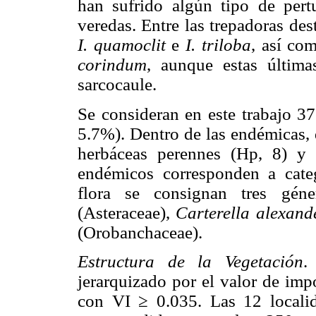
han sufrido algún tipo de pert
veredas. Entre las trepadoras de
I. quamoclit
e
I. triloba
, así c
corindum
, aunque estas últim
sarcocaule.
Se consideran en este trabajo 3
5.7%). Dentro de las endémicas, 
herbáceas perennes (Hp, 8) y l
endémicos corresponden a categ
flora se consignan tres gén
(Asteraceae),
Carterella alexand
(Orobanchaceae).
Estructura de la Vegetación
.
jerarquizado por el valor de imp
con VI ≥ 0.035. Las 12 localid