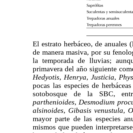
El estrato herbáceo, de anuales 
de manera masiva, por su fenolog
la temporada de lluvias; aunqu
primavera del año siguiente com
Hedyotis
,
Henrya
,
Justicia
,
Phys
pocas las especies de herbácea
sotobosque de la SBC, ent
parthenioides
,
Desmodium proc
alsinoides
,
Gibasis venustula
,
O
mayor parte de las especies anu
mismos que pueden interpretarse