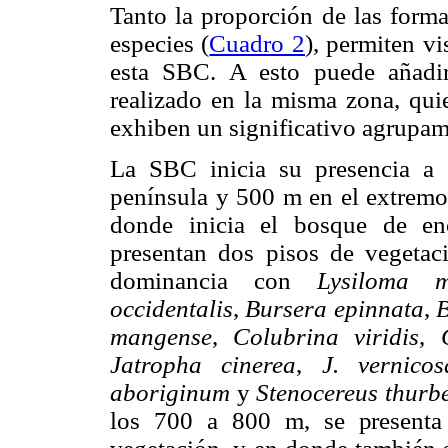
Tanto la proporción de las forma
especies (
Cuadro 2
), permiten vi
esta SBC. A esto puede añadi
realizado en la misma zona, qui
exhiben un significativo agrupami
La SBC inicia su presencia a
península y 500 m en el extremo
donde inicia el bosque de enc
presentan dos pisos de vegetaci
dominancia con
Lysiloma m
occidentalis
,
Bursera epinnata
,
B
mangense
,
Colubrina viridis
,
Jatropha cinerea
,
J. vernicos
aboriginum
y
Stenocereus thurbe
los 700 a 800 m, se presenta