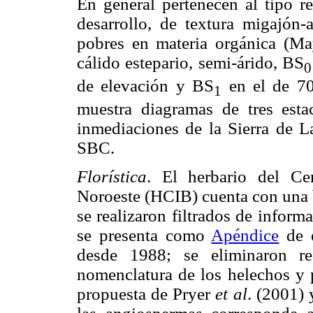
En general pertenecen al tipo re
desarrollo, de textura migajón
pobres en materia orgánica (Ma
cálido estepario, semi-árido, BS
0
de elevación y BS
en el de 70
1
muestra diagramas de tres estac
inmediaciones de la Sierra de L
SBC.
Florística
. El herbario del Ce
Noroeste (HCIB) cuenta con una b
se realizaron filtrados de informa
se presenta como
Apéndice
de e
desde 1988; se eliminaron reg
nomenclatura de los helechos y p
propuesta de Pryer
et al
. (2001)