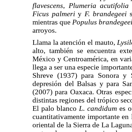
flavescens
,
Plumeria acutifolia
Ficus palmeri
y
F. brandegeei
s
mientras que
Populus brandegee
arroyos.
Llama la atención el mauto,
Lysi
alto, también se encuentra ext
México y Centroamérica, en varia
llega a ser una especie importante
Shreve (1937) para Sonora y 
depresión del Balsas y para Sa
(2007) para Oaxaca. Otras espe
distintas regiones del trópico se
El palo blanco
L. candidum
es o
cuantitativamente importante en l
oriental de la Sierra de La Lagun