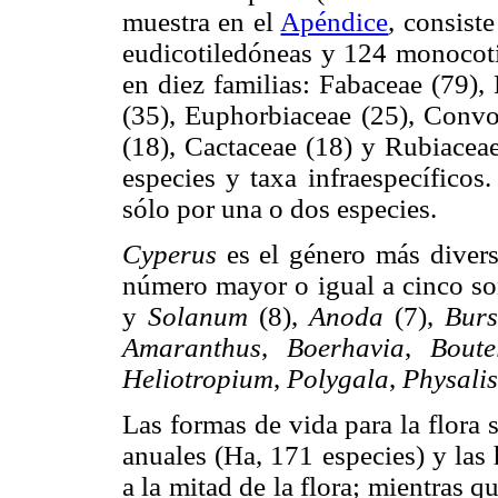
muestra en el
Apéndice
, consist
eudicotiledóneas y 124 monocotil
en diez familias: Fabaceae (79),
(35), Euphorbiaceae (25), Convo
(18), Cactaceae (18) y Rubiaceae
especies y taxa infraespecíficos
sólo por una o dos especies.
Cyperus
es el género más divers
número mayor o igual a cinco s
y
Solanum
(8),
Anoda
(7),
Burs
Amaranthus
,
Boerhavia
,
Boute
Heliotropium
,
Polygala
,
Physalis
Las formas de vida para la flora s
anuales (Ha, 171 especies) y las
a la mitad de la flora; mientras q