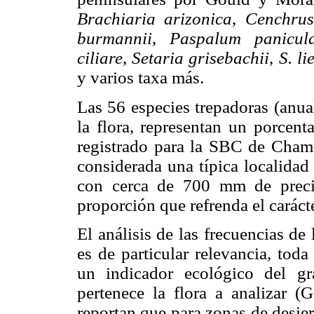
Brachiaria arizonica
,
Cenchrus
burmannii
,
Paspalum panicul
ciliare
,
Setaria grisebachii
,
S. l
y varios taxa más.
Las 56 especies trepadoras (anua
la flora, representan un porcen
registrado para la SBC de Chamel
considerada una típica localidad
con cerca de 700 mm de precip
proporción que refrenda el caráct
El análisis de las frecuencias de
es de particular relevancia, tod
un indicador ecológico del gr
pertenece la flora a analizar (
reportan que para zonas de desier