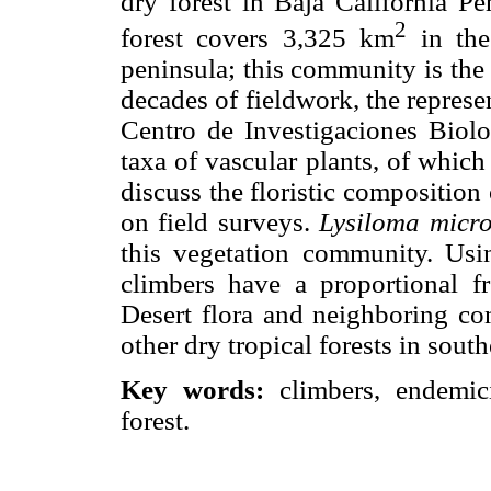
dry forest in Baja California Pe
2
forest covers 3,325 km
in the
peninsula; this community is the 
decades of fieldwork, the represen
Centro de Investigaciones Biolo
taxa of vascular plants, of which
discuss the floristic composition
on field surveys.
Lysiloma micr
this vegetation community. Usi
climbers have a proportional f
Desert flora and neighboring com
other dry tropical forests in sout
Key words:
climbers, endemic
forest.