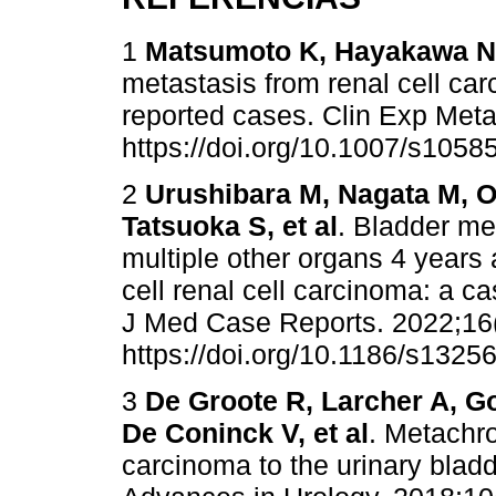
1
Matsumoto K, Hayakawa N
metastasis from renal cell car
reported cases. Clin Exp Meta
https://doi.org/10.1007/s1058
2
Urushibara M, Nagata M, 
Tatsuoka S, et al
. Bladder me
multiple other organs 4 years 
cell renal cell carcinoma: a ca
J Med Case Reports. 2022;16(
https://doi.org/10.1186/s132
3
De Groote R, Larcher A, G
De Coninck V, et al
. Metachro
carcinoma to the urinary bladd