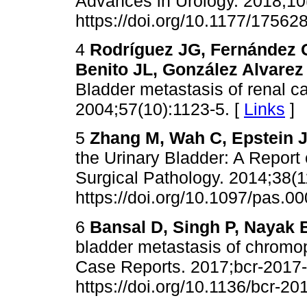
Advances in Urology. 2018;10(
https://doi.org/10.1177/1756
4
Rodríguez JG, Fernández 
Benito JL, González Alvarez 
Bladder metastasis of renal c
2004;57(10):1123-5. [
Links
]
5
Zhang M, Wah C, Epstein J
the Urinary Bladder: A Report
Surgical Pathology. 2014;38(1
https://doi.org/10.1097/pas.
6
Bansal D, Singh P, Nayak 
bladder metastasis of chromo
Case Reports. 2017;bcr-2017-
https://doi.org/10.1136/bcr-2