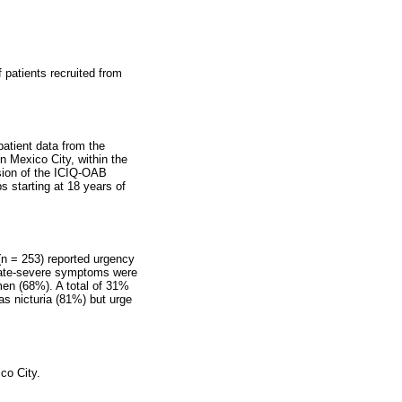
f patients recruited from
patient data from the
n Mexico City, within the
rsion of the ICIQ-OAB
s starting at 18 years of
 (n = 253) reported urgency
rate-severe symptoms were
en (68%). A total of 31%
s nicturia (81%) but urge
co City.