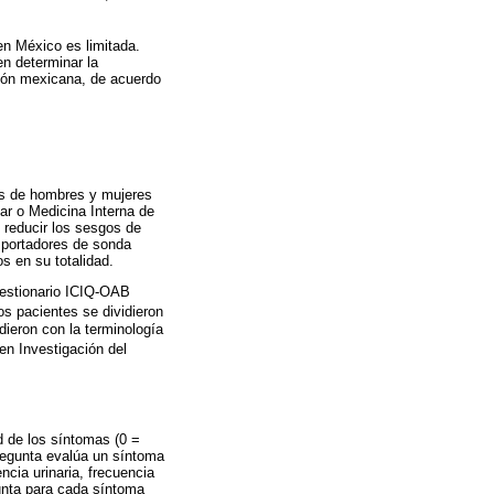
 en México es limitada.
en determinar la
ación mexicana, de acuerdo
tos de hombres y mujeres
ar o Medicina Interna de
e reducir los sesgos de
, portadores de sonda
s en su totalidad.
uestionario ICIQ-OAB
os pacientes se dividieron
dieron con la terminología
en Investigación del
d de los síntomas (0 =
regunta evalúa un síntoma
ncia urinaria, frecuencia
gunta para cada síntoma