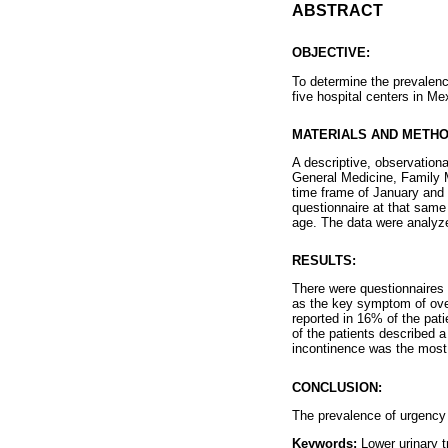
ABSTRACT
OBJECTIVE:
To determine the prevalence
five hospital centers in Me
MATERIALS AND METHO
A descriptive, observationa
General Medicine, Family Me
time frame of January and 
questionnaire at that same 
age. The data were analyze
RESULTS:
There were questionnaires f
as the key symptom of ove
reported in 16% of the pa
of the patients described 
incontinence was the most
CONCLUSION:
The prevalence of urgency 
Keywords:
Lower urinary t