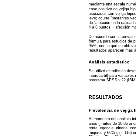
mediante una escala numér
caso positivo de vejiga hi
asociados con vejiga hiper
leve; ocurre “bastantes ve
de “afección en la calidad
4 a 6 puntos = afección m
De acuerdo con la prevalenc
fórmula para estudios de p
95%, con lo que se obtuvo 
resultados aparecen más a
Análisis estadístico
Se utilizó estadística des
intercuartil) para variable
programa SPSS v.22 (IBM 
RESULTADOS
Prevalencia de vejiga 
Al momento del análisis i
años (límites de 18-85 año
tenía urgencia urinaria, c
mujeres y 66% (n = 116) e