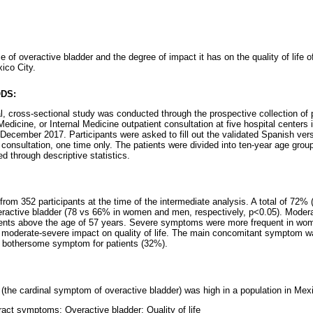
 of overactive bladder and the degree of impact it has on the quality of life o
xico City.
DS:
l, cross-sectional study was conducted through the prospective collection of 
dicine, or Internal Medicine outpatient consultation at five hospital centers i
December 2017. Participants were asked to fill out the validated Spanish ve
consultation, one time only. The patients were divided into ten-year age group
d through descriptive statistics.
rom 352 participants at the time of the intermediate analysis. A total of 72%
ractive bladder (78 vs 66% in women and men, respectively, p<0.05). Mode
tients above the age of 57 years. Severe symptoms were more frequent in wom
a moderate-severe impact on quality of life. The main concomitant symptom wa
 bothersome symptom for patients (32%).
(the cardinal symptom of overactive bladder) was high in a population in Mexi
ract symptoms; Overactive bladder; Quality of life