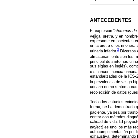
ANTECEDENTES
El expresión “
síntomas de l
vejiga, uretra, y en hombr
expresarse en pacientes con
en la uretra o los riñones
3
urinaria inferior.
Diversos e
almacenamiento son los más
principal de síntomas urin
sus siglas en inglés), como
o sin incontinencia urinari
estandarizadas de la ICS-2
la prevalencia de vejiga h
urinaria como síntoma card
recolección de datos (cues
Todos los estudios coincid
forma, se ha demostrado qu
paciente, ya sea por trast
contar con métodos diagnós
calidad de vida. El proyec
project
) es uno los más re
autocumplimentación por lo
exhaustiva, determinando l