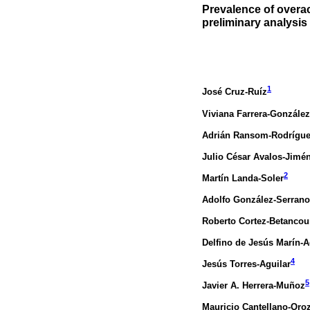
Prevalence of overac
preliminary analysis
1
José Cruz-Ruíz
Viviana Farrera-González
Adrián Ransom-Rodrígu
Julio César Avalos-Jimé
2
Martín Landa-Soler
Adolfo González-Serrano
Roberto Cortez-Betancou
Delfino de Jesús Marín-A
4
Jesús Torres-Aguilar
5
Javier A. Herrera-Muñoz
Mauricio Cantellano-Oro