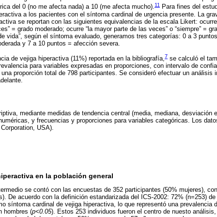
11
ica del 0 (no me afecta nada) a 10 (me afecta mucho).
Para fines del est
peractiva a los pacientes con el síntoma cardinal de urgencia presente. La gr
activa se reportan con las siguientes equivalencias de la escala Likert: ocurr
ces” = grado moderado; ocurre “la mayor parte de las veces” o “siempre” = gr
 de vida”, según el síntoma evaluado, generamos tres categorías: 0 a 3 punto
oderada y 7 a 10 puntos = afección severa.
7
ia de vejiga hiperactiva (11%) reportada en la bibliografía,
se calculó el tam
revalencia para variables expresadas en proporciones, con intervalo de confi
una proporción total de 798 participantes. Se consideró efectuar un análisis 
delante.
criptiva, mediante medidas de tendencia central (media, mediana, desviación 
s numéricas, y frecuencias y proporciones para variables categóricas. Los dato
Corporation, USA).
hiperactiva en la población general
ntermedio se contó con las encuestas de 352 participantes (50% mujeres), co
s). De acuerdo con la definición estandarizada del ICS-2002: 72% (n=253) de
omo síntoma cardinal de vejiga hiperactiva, lo que representó una prevalencia
n hombres (
p<0.05
). Estos 253 individuos fueron el centro de nuesto análisi