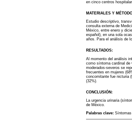
en cinco centros hospitala
MATERIALES Y MÉTODO
Estudio descriptivo, trans
consulta externa de Medici
México, entre enero y dici
español), en una sola ocas
años. Para el análisis de lo
RESULTADOS:
Al momento del análisis in
como síntoma cardinal de 
moderados-severos se rep
frecuentes en mujeres (68%
concomitante fue nicturia 
(32%).
CONCLUSIÓN:
La urgencia urinaria (sínto
de México.
Palabras clave:
Síntomas d