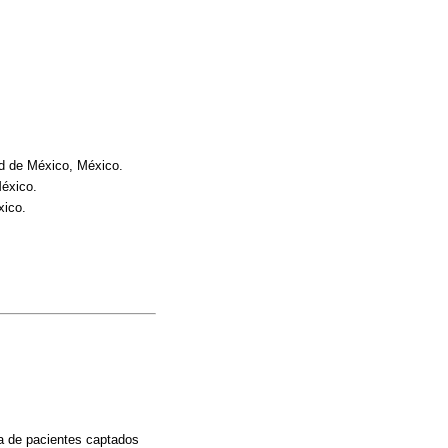
ad de México, México.
México.
xico.
da de pacientes captados