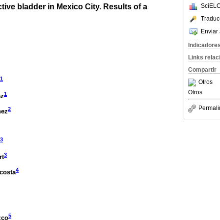
tive bladder in Mexico City. Results of a
SciELO
Traduc
Enviar 
Indicadore
Links rela
Compartir
1
Otros
Otros
1
ez
Permali
2
nez
3
3
rt
4
costa
5
zco