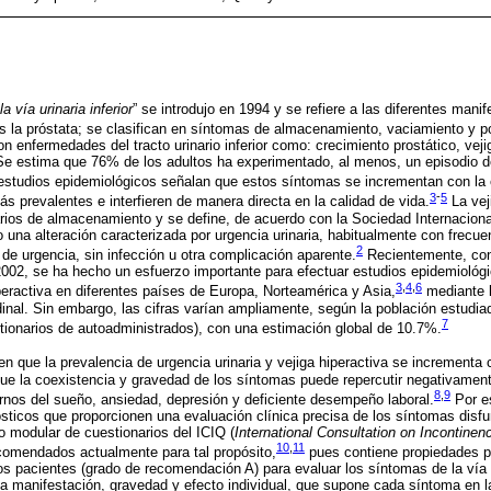
a vía urinaria inferior
” se introdujo en 1994 y se refiere a las diferentes mani
es la próstata; se clasifican en síntomas de almacenamiento, vaciamiento y 
 enfermedades del tracto urinario inferior como: crecimiento prostático, vejig
. Se estima que 76% de los adultos ha experimentado, al menos, un episodio d
studios epidemiológicos señalan que estos síntomas se incrementan con la 
3
-
5
 prevalentes e interfieren de manera directa en la calidad de vida.
La vej
arios de almacenamiento y se define, de acuerdo con la Sociedad Internaciona
 una alteración caracterizada por urgencia urinaria, habitualmente con frecuenc
2
a de urgencia, sin infección u otra complicación aparente.
Recientemente, con 
002, se ha hecho un esfuerzo importante para efectuar estudios epidemiológ
3
,
4
,
6
iperactiva en diferentes países de Europa, Norteamérica y Asia,
mediante l
inal. Sin embargo, las cifras varían ampliamente, según la población estudi
7
tionarios de autoadministrados), con una estimación global de 10.7%.
en que la prevalencia de urgencia urinaria y vejiga hiperactiva se incrementa 
e la coexistencia y gravedad de los síntomas puede repercutir negativamente
8
,
9
ornos del sueño, ansiedad, depresión y deficiente desempeño laboral.
Por es
ticos que proporcionen una evaluación clínica precisa de los síntomas disfun
to modular de cuestionarios del ICIQ (
International Consultation on Incontine
10
,
11
comendados actualmente para tal propósito,
pues contiene propiedades p
s pacientes (grado de recomendación A) para evaluar los síntomas de la vía u
a manifestación, gravedad y efecto individual, que supone cada síntoma en la 