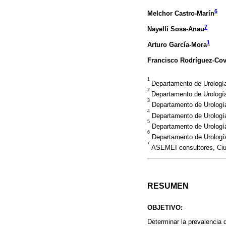
6
Melchor Castro-Marín
7
Nayelli Sosa-Anau
1
Arturo García-Mora
Francisco Rodríguez-Cov
1
Departamento de Urología
2
Departamento de Urología
3
Departamento de Urologí
4
Departamento de Urología
5
Departamento de Urología
6
Departamento de Urología,
7
ASEMEI consultores, Ciu
RESUMEN
OBJETIVO:
Determinar la prevalencia 