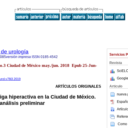
de urología
Servicios 
4085
versión impresa
ISSN
0185-4542
Revista
 no.3 Ciudad de México may./jun. 2018 Epub 25-Jun-
SciELO
Google
urol.v78i3.2019
Articulo
ARTÍCULOS ORIGINALES
nueva p
iga hiperactiva en la Ciudad de México.
Españo
análisis preliminar
Artícu
Referen
Como c