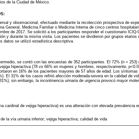
rios de la Ciudad de México.
S:
versal y observacional, efectuado mediante la recolección prospectiva de exp
na General, Medicina Familiar o Medicina Interna de cinco centros hospitalar
embre de 2017. Se solicitó a los participantes responder el cuestionario ICIQ
ión y durante la misma visita. Los pacientes se dividieron por grupos etarios 
s datos se utilizó estadística descriptiva.
termedio, se contó con las encuestas de 352 participantes. El 72% (n = 253) r
vejiga hiperactiva (78 vs 66% en mujeres y hombres, respectivamente, p<0.0
ortaron en 16% de los pacientes mayores de 57 años de edad. Los síntomas
). El 31% de los casos refirió afección moderada-severa en la calidad de vid
(81%); sin embargo, la incontinencia urinaria de urgencia provocó mayor moles
ma cardinal de vejiga hiperactiva) es una alteración con elevada prevalencia e
e la vía urinaria inferior; vejiga hiperactiva; calidad de vida