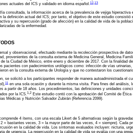
12
,
13
iones actuales del ICS y validado en idioma español.
fía consultada, la información acerca de la prevalencia de vejiga hiperactiva
la definición actual del ICS; por tanto, el objetivo de este estudio consistió 
ractiva y su repercusión (grado de afección) en la calidad de vida de la pobl
darizadas de la enfermedad.
TODOS
versal y observacional, efectuado mediante la recolección prospectiva de da
, provenientes de la consulta externa de Medicina General, Medicina Famili
s de la Ciudad de México, entre enero y diciembre de 2017. Con la finalidad d
os pacientes con padecimientos urológicos como: infección de vías urinarias
ieron en la consulta externa de Urología y que no contestaron los cuestionario
n, se solicitó a los participantes responder de manera autoadministrada el c
11
l),
en una sola ocasión y durante la misma visita. Para fines del análisis, l
es a partir de 18 años. Los procedimientos, las definiciones y unidades coinci
1,2
dos por la ICS.
Este estudio contó con la aprobación del Comité de Ética 
cias Médicas y Nutrición Salvador Zubirán (Referencia 2099).
omprende 4 ítems, con una escala Likert de 5 alternativas según la graveda
 2 = bastantes veces, 3 = la mayor parte de las veces, 4 = siempre). Cada p
ercusión en la calidad de vida. Los síntomas evaluados incluyen: nicturia, urge
naria de urgencia. La repercusión en la calidad de vida se evalúa con una pre