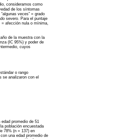
udio, consideramos como
avedad de los síntomas
e “algunas veces” = grado
ado severo. Para el puntaje
s = afección nula o mínima,
año de la muestra con la
anza (IC 95%) y poder de
intermedio, cuyos
estándar o rango
s se analizaron con el
n edad promedio de 51
 la población encuestada
 de 78% (n = 137) en
s, con una edad promedio de