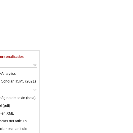
Personalizados
 Analytics
 Scholar H5M5 (
2021
)
ágina del texto (beta)
l (pdf)
lo en XML
cias del artículo
itar este artículo