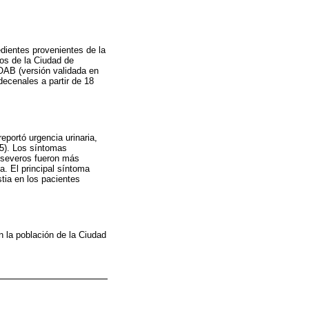
edientes provenientes de la
ios de la Ciudad de
-OAB (versión validada en
decenales a partir de 18
eportó urgencia urinaria,
5). Los síntomas
 severos fueron más
a. El principal síntoma
tia en los pacientes
n la población de la Ciudad