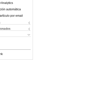
 Analytics
ción automática
artículo por email
s
cionados
nk