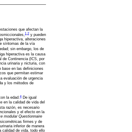
festaciones que afectan la
1
,
2
posmiccionales,
y pueden
a hiperactiva, alteraciones
e síntomas de la vía
edad; sin embargo, los de
iga hiperactiva es la causa
l de Continencia (ICS, por
ia urinaria y nicturia, con
base en las definiciones
icos que permitan estimar
a evaluación de urgencia
ada y los métodos de
4
con la edad.
De igual
 en la calidad de vida del
ta razón, es necesario
cionales y el efecto en la
nce modular Questionnaire
sicométricas firmes y de
rinaria inferior de manera
calidad de vida, todo ello