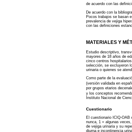
de acuerdo con las definic
De acuerdo con la bibliogra
Pocos trabajos se basan en 
prevalencia de vejiga hipe
con las definiciones estan
MATERIALES Y MÉ
Estudio descriptivo, trans
mayores de 18 años de edad
cinco centros hospitalario
selección, se excluyeron l
urinaria o quienes se atend
Como parte de la evaluació
(versión validada en españo
por grupos etarios decenal
y los conceptos recomenda
Instituto Nacional de Cien
Cuestionario
El cuestionario ICIQ-OAB c
nunca, 1 = algunas veces,
de vejiga urinaria y su rep
diurna e incontinencia uri