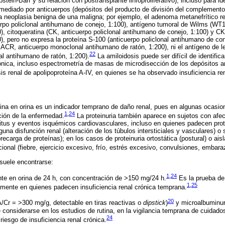
stein-Barr y su relación con postransplante linfoproliferativo), incluso para ide
mediado por anticuerpos (depósitos del producto de división del complemento
a neoplasia benigna de una maligna; por ejemplo, el adenoma metanefrítico re
rpo policlonal antihumano de conejo, 1:100), antígeno tumoral de Wilms (WT
), citoqueratina (CK, anticuerpo policlonal antihumano de conejo, 1:100) y C
, pero no expresa la proteína S-100 (anticuerpo policlonal antihumano de cone
R, anticuerpo monoclonal antihumano de ratón, 1:200), ni el antígeno de le
22
l antihumano de ratón, 1:200).
La amiloidosis puede ser difícil de identificar
ónica, incluso espectrometría de masas de microdisección de los depósitos 
is renal de apolipoproteína A-IV, en quienes se ha observado insuficiencia ren
ina en orina es un indicador temprano de daño renal, pues en algunas ocasio
1
,
24
ción de la enfermedad.
La proteinuria también aparece en sujetos con afec
litus y eventos isquémicos cardiovasculares, incluso en quienes padecen prote
guna disfunción renal (alteración de los túbulos intersticiales y vasculares) o
ecarga de proteínas); en los casos de proteinuria ortostática (postural) o ais
cional (fiebre, ejercicio excesivo, frío, estrés excesivo, convulsiones, embara
suele encontrarse:
1
,
24
ente en orina de 24 h, con concentración de >150 mg/24 h.
Es la prueba de
1
,
25
almente en quienes padecen insuficiencia renal crónica temprana.
20
/Cr = >300 mg/g, detectable en tiras reactivas o
dipstick
)
y microalbuminur
e considerarse en los estudios de rutina, en la vigilancia temprana de cuidado
24
 riesgo de insuficiencia renal crónica.