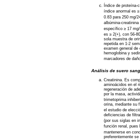
Índice de proteína-
índice anormal es 
0.83 para 250 mg/24
albúmina-creatinina
específico ≥ 17 mg
es ≥ 2(+), con 56-8
sola muestra de ori
repetida en 1-2 sem
examen general de o
hemoglobina y sedim
marcadores de daño
Análisis de suero san
Creatinina. Es comp
aminoácidos en el r
regeneración de ade
por la masa, activi
trimetoprima inhiben
orina, mediante su f
el estudio de elecci
deficiencias de filt
(por sus siglas en i
función renal, pues 
mantenerse en conce
preferentemente se 