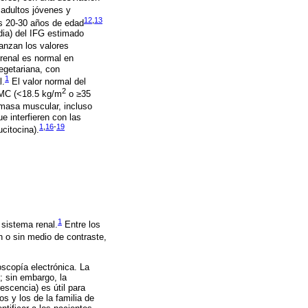
 adultos jóvenes y
12
,
13
s 20-30 años de edad
dia) del IFG estimado
anzan los valores
renal es normal en
egetariana, con
1
l.
El valor normal del
2
IMC (<18.5 kg/m
o ≥35
 masa muscular, incluso
 interfieren con las
1
,
16
-
19
ucitocina).
1
 sistema renal.
Entre los
n o sin medio de contraste,
scopía electrónica. La
; sin embargo, la
scencia) es útil para
s y los de la familia de