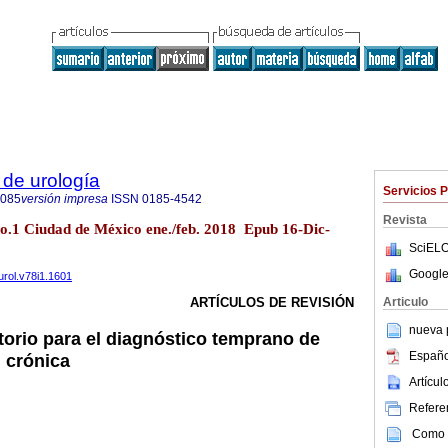
de urología
Servicios 
4085
versión impresa
ISSN
0185-4542
Revista
no.1 Ciudad de México ene./feb. 2018 Epub 16-Dic-
SciELO
Google
urol.v78i1.1601
Articulo
ARTÍCULOS DE REVISIÓN
nueva p
torio para el diagnóstico temprano de
Españo
l crónica
Artícu
Referen
Como c