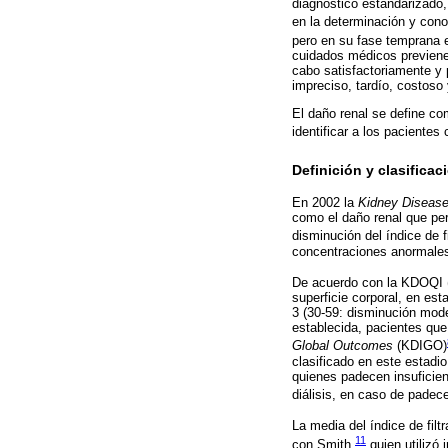
diagnóstico estandarizado,
en la determinación y cono
pero en su fase temprana es
cuidados médicos previenen
cabo satisfactoriamente y p
impreciso, tardío, costoso 
El daño renal se define co
identificar a los pacientes
Definición y clasificac
En 2002 la
Kidney Disease
como el daño renal que per
disminución del índice de 
concentraciones anormales 
De acuerdo con la KDOQI 
superficie corporal, en es
3 (30-59: disminución moder
establecida, pacientes que 
Global Outcomes
(KDIGO)
clasificado en este estadio
quienes padecen insuficien
diálisis, en caso de padece
La media del índice de fil
11
con Smith,
quien utilizó 