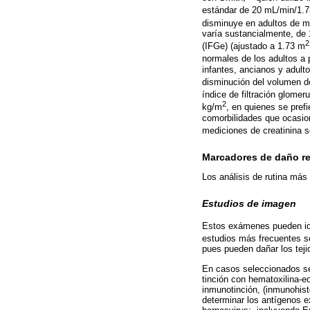
estándar de 20 mL/min/1.
disminuye en adultos de m
varía sustancialmente, de 
2
(IFGe) (ajustado a 1.73 m
normales de los adultos a 
infantes, ancianos y adul
disminución del volumen de
índice de filtración glomer
2
kg/m
, en quienes se pref
comorbilidades que ocasio
mediciones de creatinina sé
Marcadores de daño re
Los análisis de rutina más
Estudios de imagen
Estos exámenes pueden iden
estudios más frecuentes se
pues pueden dañar los teji
En casos seleccionados se
tinción con hematoxilina-e
inmunotinción, (inmunohis
determinar los antígenos e