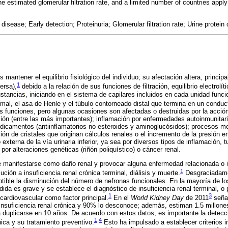
he estimated glomerular filtration rate, and a limited number of countries apply
disease; Early detection; Proteinuria; Glomerular filtration rate; Urine protein 
s mantener el equilibrio fisiológico del individuo; su afectación altera, princi
1
ersa),
debido a la relación de sus funciones de filtración, equilibrio electrolí
ancias, iniciando en el sistema de capilares incluidos en cada unidad funcio
imal, el asa de Henle y el túbulo contorneado distal que termina en un conduct
 funciones, pero algunas ocasiones son afectadas o destruidas por la acció
ión (entre las más importantes); inflamación por enfermedades autoinmunitar
edicamentos (antiinflamatorios no esteroides y aminoglucósidos); procesos 
ión de cristales que originan cálculos renales o el incremento de la presión 
o externa de la vía urinaria inferior, ya sea por diversos tipos de inflamación, 
 por alteraciones genéticas (riñón poliquístico) o cáncer renal.
manifestarse como daño renal y provocar alguna enfermedad relacionada o in
1
ción a insuficiencia renal crónica terminal, diálisis y muerte.
Desgraciadame
ptible la disminución del número de nefronas funcionales. En la mayoría de l
ida es grave y se establece el diagnóstico de insuficiencia renal terminal, o 
1
3
ardiovascular como factor principal.
En el
World Kidney Day
de 2011
señal
nsuficiencia renal crónica y 90% lo desconoce; además, estiman 1.5 millones
a duplicarse en 10 años. De acuerdo con estos datos, es importante la detec
1
,
4
nica y su tratamiento preventivo.
Esto ha impulsado a establecer criterios i