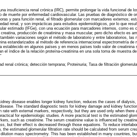
a insuficiencia renal crónica (IRC), permite prolongar la vida funcional de los
sgo de muerte por enfermedad cardiovascular. Las pruebas de diagnóstico de or
horas y para función renal, el filtrado glomerular con marcadores externos; est
edad renal, y son imprácticas para estudios epidemiológicos, por lo que result
merular estimado (IFGe), con una ecuación para marcadores internos, como es c
e creatina, producción de creatinina y masa muscular, pero dicho efecto es a
 también variaciones según el método de laboratorio y entre laboratorios, la
inina estandarizados al método de referencia internacional espectrometría de 
ha establecido en algunos países y en menos países todo valor de creatinina s
 el índice de la relación proteína-creatinina en una sola toma de muestra de o
”
 renal crónica; detección temprana; Proteinuria; Tasa de filtración glomerula
kidney disease enables longer kidney function, reduces the cases of dialysis, 
disease. The standard diagnostic tests for kidney damage and kidney function 
on rate with external markers, respectively, but they are used only when there a
actical for epidemiologic studies. A more practical test is the estimated glomer
rkers, such as creatinine. The serum creatinine value is influenced by creatine
, but their effect is decreased through those equations. To reduce interlabor
n, the estimated glomerular filtration rate should be calculated from serum cre
e dilution mass spectrometry. This has been established in many countries, bu