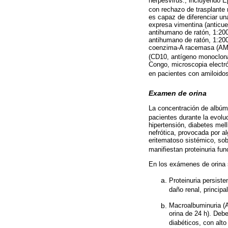
herpesvirus:, incluyendo Ep
con rechazo de trasplante 
es capaz de diferenciar un
expresa vimentina (anticue
antihumano de ratón, 1:200
antihumano de ratón, 1:200)
coenzima-A racemasa (AMAC
(CD10, antígeno monoclona
Congo, microscopia electr
en pacientes con amiloidos
Examen de orina
La concentración de albúm
pacientes durante la evolu
hipertensión, diabetes mel
nefrótica, provocada por al
eritematoso sistémico, sobr
manifiestan proteinuria fun
En los exámenes de orina 
Proteinuria persist
daño renal, princip
Macroalbuminuria (A
orina de 24 h). Deb
diabéticos, con alto