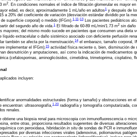
2
73 m
. En condiciones normales el índice de filtración glomerular es mayor en
1
ayor edad, es decir, aproximadamente 1 mL/año en adultos
y después de lo
15 a 20% del coeficiente de variación (desviación estándar dividido por la me
1
,
11
-
13
de superficie corporal) o medido (IFGm).
Los pacientes pediátricos alc
1
2
partir del segundo año de vida.
El filtrado de 60-89 mL/min/1.73 m
sin daño 
tos mayores; del mismo modo sucede en pacientes que consumen una dieta v
 líquido extracelular o daño sistémico asociado con deficiente perfusión rena
14
ular también se afecta por la menstruación,
el embarazo, tamaño corporal, 
15
iere implementar el IFGm);
actividad física reciente o, bien, disminución de
nan desnutrición y amputaciones, así como la indicación de medicamentos que
rica (cefalosporinas, aminoglicósidos, cimetidina, trimetoprima, cisplatino, fl
nal
 aplicados incluyen:
tificar anormalidades estructurales (forma y tamaño) y obstrucciones en el
1
,
20
 encuentran: ultrasonografía,
radiografía y tomografía computarizada, co
dos renales.
 obtiene una biopsia renal para microscopia con inmunofluorescencia o micro
osina, entre otras, proporciona resultados sugerentes de diversas alteraciones
toquímica con peroxidasa, hibridación
in situ
de sondas de PCR e inmunofluore
xpresados por diversas infecciones virales (adenovirus, poliomavirus patógeno