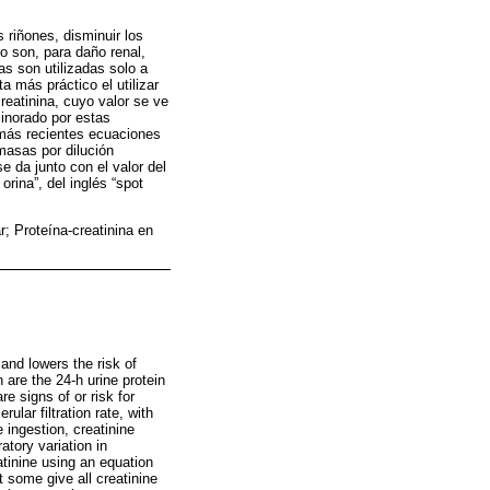
 riñones, disminuir los
o son, para daño renal,
as son utilizadas solo a
a más práctico el utilizar
reatinina, cuyo valor se ve
minorado por estas
s más recientes ecuaciones
masas por dilución
e da junto con el valor del
rina”, del inglés “spot
r; Proteína-creatinina en
and lowers the risk of
are the 24-h urine protein
re signs of or risk for
ular filtration rate, with
 ingestion, creatinine
atory variation in
atinine using an equation
t some give all creatinine