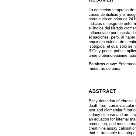
La detección temprana de un
casos de diálisis y el rie
proteinuria en orina de 24 
indicios o riesgo de enferm
el índice del filtrado glo
influenciado por ingesta d
ecuaciones, pero, al haber
requieren valores de creat
isotópica, el cual solo se 
IFGe y pocos países aplican
urine proteincreatinine ratio
Palabras clave:
Enfermedad
muestras de orina
ABSTRACT
Early detection of chronic 
death from cardiovascular 
test and glomerular filtrati
kidney disease and are impr
an equation for internal ma
production, and muscle mass
creatinine assay calibratio
that is traceable to isotop