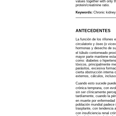
values together with only t
protein/creatinine ratio.
Keywords:
Chronic kidney 
ANTECEDENTES
La función de los riñones e
circulatorio y óseo (o vicev
hormonas y desecho de sust
el túbulo contorneado prox
mayor parte mantiene estas
como: diabetes o hipertens
tóxicos, principalmente m
parásitos, excesiva formac
cierta obstrucción interna 
externos, cálculos, incluso
Cuando esto sucede puede 
crónica temprana, con evolu
sin ser clínicamente perce
tardíamente, cuando la pérd
en muerte por enfermedad c
población mundial padece i
trasplante, con tendencia 
con insuficiencia renal cró