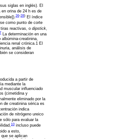
us siglas en inglés). El
 en orina de 24 h es de
26
-
28
)
sible]).
El índice
se como punto de corte
tiras reactivas, o
dipstick
,
7
La determinación en una
o albúmina-creatinina,
encia renal crónica.1 El
nuria, análisis de
mbién se consideran
oducida a partir de
ía mediante la
ad muscular influenciado
s (cimetidina y
malmente eliminado por la
ón de creatinina sérica es
ntración indica
ación de nitrógeno ureico
 sólo para evaluar la
10
ilidad,
incluso puede
ido a esto,
 que se aplican