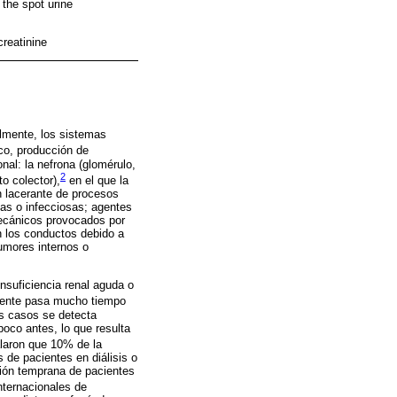
 the spot urine
creatinine
palmente, los sistemas
tico, producción de
nal: la nefrona (glomérulo,
2
o colector),
en el que la
n lacerante de procesos
ias o infecciosas; agentes
mecánicos provocados por
en los conductos debido a
tumores internos o
suficiencia renal aguda o
nte pasa mucho tiempo
os casos se detecta
poco antes, lo que resulta
aron que 10% de la
 de pacientes en diálisis o
ción temprana de pacientes
nternacionales de