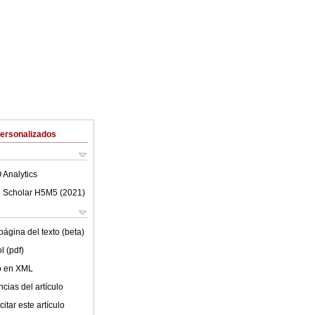
Personalizados
 Analytics
 Scholar H5M5 (
2021
)
ágina del texto (beta)
l (pdf)
lo en XML
cias del artículo
itar este artículo