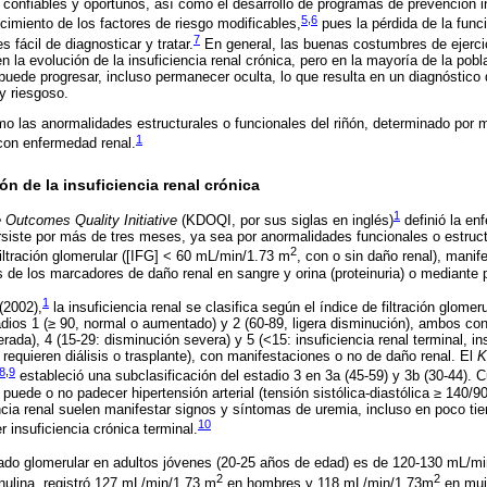
 confiables y oportunos, así como el desarrollo de programas de prevención
5
,
6
cimiento de los factores de riesgo modificables,
pues la pérdida de la funci
7
 fácil de diagnosticar y tratar.
En general, las buenas costumbres de ejercic
 la evolución de la insuficiencia renal crónica, pero en la mayoría de la pobl
uede progresar, incluso permanecer oculta, lo que resulta en un diagnóstico di
y riesgoso.
mo las anormalidades estructurales o funcionales del riñón, determinado por
1
 con enfermedad renal.
ión de la insuficiencia renal crónica
1
 Outcomes Quality Initiative
(KDOQI, por sus siglas en inglés)
definió la en
siste por más de tres meses, ya sea por anormalidades funcionales o estruct
2
filtración glomerular ([IFG] < 60 mL/min/1.73 m
, con o sin daño renal), manif
de los marcadores de daño renal en sangre y orina (proteinuria) o mediante
1
(2002),
la insuficiencia renal se clasifica según el índice de filtración glom
tadios 1 (≥ 90, normal o aumentado) y 2 (60-89, ligera disminución), ambos con
ada), 4 (15-29: disminución severa) y 5 (<15: insuficiencia renal terminal, ins
requieren diálisis o trasplante), con manifestaciones o no de daño renal. El
K
8
,
9
estableció una subclasificación del estadio 3 en 3a (45-59) y 3b (30-44). C
 puede o no padecer hipertensión arterial (tensión sistólica-diastólica ≥ 140/90
cia renal suelen manifestar signos y síntomas de uremia, incluso en poco ti
10
r insuficiencia crónica terminal.
trado glomerular en adultos jóvenes (20-25 años de edad) es de 120-130 mL/m
2
2
inulina, registró 127 mL/min/1.73 m
en hombres y 118 mL/min/1.73m
en muj