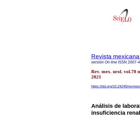
Revista mexicana 
versión On-line
ISSN
2007-
Rev. mex. urol. vol.78 
2021
https://doi.org/10.24245/revmex
Análisis de labora
insuficiencia rena