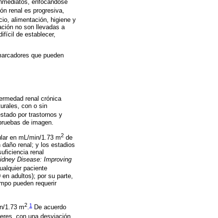
 inmediatos, enfocándose
ón renal es progresiva,
io, alimentación, higiene y
ación no son llevadas a
fícil de establecer,
 marcadores que pueden
fermedad renal crónica
urales, con o sin
estado por trastornos y
 pruebas de imagen.
2
erular en mL/min/1.73 m
de
 daño renal; y los estadios
uficiencia renal
idney Disease: Improving
ualquier paciente
 en adultos); por su parte,
empo pueden requerir
2
1
in/1.73 m
.
De acuerdo
eres, con una desviación