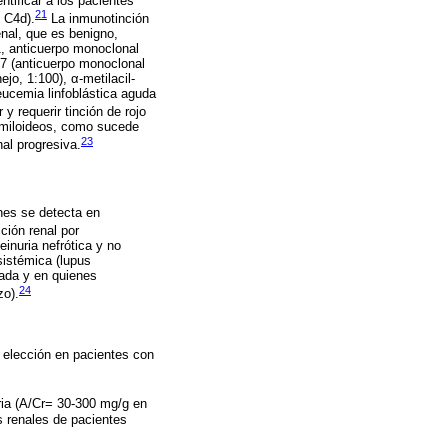
ntificar a los pacientes
21
 C4d).
La inmunotinción
nal, que es benigno,
1, anticuerpo monoclonal
K7 (anticuerpo monoclonal
jo, 1:100), α-metilacil-
ucemia linfoblástica aguda
 y requerir tinción de rojo
amiloideos, como sucede
23
al progresiva.
nes se detecta en
ción renal por
inuria nefrótica y no
 sistémica (lupus
lada y en quienes
24
zo).
 elección en pacientes con
ia (A/Cr= 30-300 mg/g en
s renales de pacientes