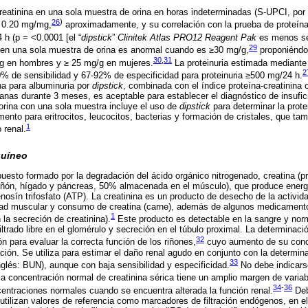
creatinina en una sola muestra de orina en horas indeterminadas (S-UPCI, por s
26
)
≥ 0.20 mg/mg,
aproximadamente, y su correlación con la prueba de proteína
 h (p = <0.0001 [el “
dipstick
”
Clinitek Atlas PRO12 Reagent Pak
es menos sen
29
 en una sola muestra de orina es anormal cuando es ≥30 mg/g,
proponiéndo
30
,
31
/g en hombres y ≥ 25 mg/g en mujeres.
La proteinuria estimada mediante 
2
0% de sensibilidad y 67-92% de especificidad para proteinuria ≥500 mg/24 h.
na para albuminuria por
dipstick
, combinada con el índice proteína-creatinina 
anas durante 3 meses, es aceptable para establecer el diagnóstico de insufici
rina con una sola muestra incluye el uso de
dipstick
para determinar la protei
ento para eritrocitos, leucocitos, bacterias y formación de cristales, que ta
1
 renal.
guíneo
uesto formado por la degradación del ácido orgánico nitrogenado, creatina (pr
iñón, hígado y páncreas, 50% almacenada en el músculo), que produce energ
nosín trifosfato (ATP). La creatinina es un producto de desecho de la activid
dad muscular y consumo de creatina (carne), además de algunos medicamento
1
 la secreción de creatinina).
Este producto es detectable en la sangre y nor
iltrado libre en el glomérulo y secreción en el túbulo proximal. La determinaci
32
ón para evaluar la correcta función de los riñones,
cuyo aumento de su conce
ración. Se utiliza para estimar el daño renal agudo en conjunto con la determin
33
nglés: BUN), aunque con baja sensibilidad y especificidad.
No debe indicarse
la concentración normal de creatinina sérica tiene un amplio margen de variab
34
-
36
ntraciones normales cuando se encuentra alterada la función renal.
Deb
utilizan valores de referencia como marcadores de filtración endógenos, en el