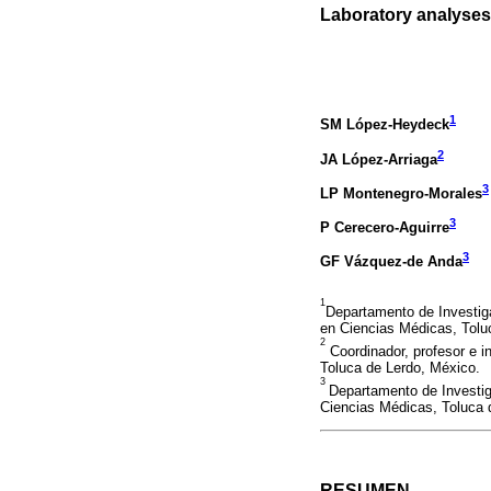
Laboratory analyses 
1
SM López-Heydeck
2
JA López-Arriaga
3
LP Montenegro-Morales
3
P Cerecero-Aguirre
3
GF Vázquez-de Anda
1
Departamento de Investiga
en Ciencias Médicas, Tolu
2
Coordinador, profesor e i
Toluca de Lerdo, México.
3
Departamento de Investig
Ciencias Médicas, Toluca 
RESUMEN