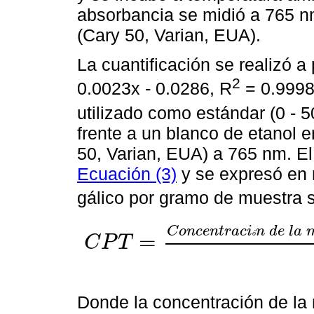
absorbancia se midió a 765 n
(Cary 50, Varian, EUA).
La cuantificación se realizó a 
2
0.0023x - 0.0286, R
= 0.9998
utilizado como estándar (0 - 
frente a un blanco de etanol 
50, Varian, EUA) a 765 nm. El
Ecuación (3)
y se expresó en 
gálico por gramo de muestra 
C
o
n
c
e
n
t
r
a
c
i
n
d
e
l
a
ó
=
C
P
T
C
P
T
=
C
o
n
c
e
n
t
r
a
c
i
ó
n
d
e
l
a
m
u
e
s
t
r
a
m
g
E
A
G
∙
L
-
1
×
Donde la concentración de la 