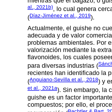
mientras que el bagazo, o gui
al., 2021b)
, lo cual genera cerc
Díaz-Jiménez et al., 2019
(
).
Actualmente, el guishe no cue
adecuada y de valor comercial
problemas ambientales. Por e
valorización mediante la extr
flavonoides, los cuales posee
Sánch
para diversas industrias (
recientes han identificado la 
Anguiano-Sevilla et al., 2018
(
) y 
et al., 2021a
). Sin embargo, la 
guishe es un factor importante
compuestos; por ello, el proc
Bachtler & Bart, 2