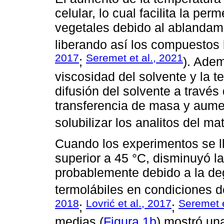
celular, lo cual facilita la per
vegetales debido al ablandami
liberando así los compuestos b
2017
Seremet et al., 2021
;
). Adem
viscosidad del solvente y la te
difusión del solvente a través 
transferencia de masa y aumen
solubilizar los analitos del mat
Cuando los experimentos se l
superior a 45 °C, disminuyó la
probablemente debido a la de
termolábiles en condiciones d
2018
Lovrić et al., 2017
Seremet e
;
;
medias (
Figura 1b
) mostró una