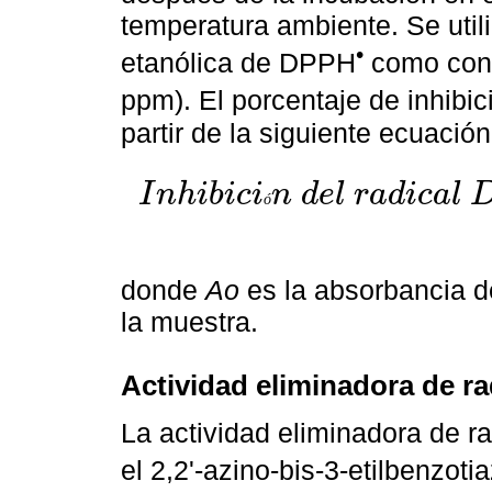
temperatura ambiente. Se util
•
etanólica de DPPH
como cont
ppm). El porcentaje de inhibi
partir de la siguiente ecuación
I
n
h
i
b
i
c
i
n
d
e
l
r
a
d
i
c
a
l
ó
I
n
h
i
b
i
c
i
ó
n
d
e
l
r
a
d
i
c
a
l
D
P
P
H
•
(
%
)
=
A
o
-
A
m
A
o
×
100
donde
Ao
es la absorbancia d
la muestra.
Actividad eliminadora de ra
La actividad eliminadora de ra
el 2,2'-azino-bis-3-etilbenzot