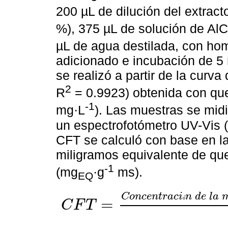
200 µL de dilución del extrac
%), 375 µL de solución de AlC
µL de agua destilada, con ho
adicionado e incubación de 5 
se realizó a partir de la curva
2
R
= 0.9923) obtenida con que
-1
mg·L
). Las muestras se midi
un espectrofotómetro UV-Vis (
CFT se calculó con base en l
miligramos equivalente de qu
-1
(mg
·g
ms).
EQ
C
o
n
c
e
n
t
r
a
c
i
n
d
e
l
a
ó
=
C
F
T
C
F
T
=
C
o
n
c
e
n
t
r
a
c
i
ó
n
d
e
l
a
m
u
e
s
t
r
a
m
g
E
Q
∙
L
-
1
×
V
o