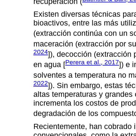
recuperación (
Existen diversas técnicas par
bioactivos, entre las más util
(extracción continúa con un so
maceración (extracción por su
2024
]), decocción (extracción 
Perera et al., 2017
en agua [
]) e 
solventes a temperatura no m
2022
]). Sin embargo, estas té
altas temperaturas y grandes 
incrementa los costos de prod
degradación de los compuesto
Recientemente, han cobrado i
convencionales, como la extra