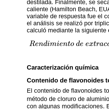
destilada. Finalmente, se sec
caliente (Hamilton Beach, EU
variable de respuesta fue el c
el análisis se realizó por trip
calculó mediante la siguiente
R
e
n
d
i
m
i
e
n
t
o
d
e
e
x
t
r
a
c
R
e
n
d
i
m
i
e
n
t
o
d
e
e
x
t
r
a
c
c
i
ó
n
=
P
e
s
o
d
e
l
e
x
t
r
a
c
t
o
(
g
)
P
Caracterización química
Contenido de flavonoides t
El contenido de flavonoides to
método de cloruro de aluminio
con algunas modificaciones. 