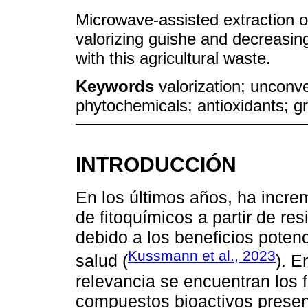
Microwave-assisted extraction of
valorizing guishe and decreasin
with this agricultural waste.
Keywords
valorization; unconve
phytochemicals; antioxidants; g
INTRODUCCIÓN
En los últimos años, ha increm
de fitoquímicos a partir de re
debido a los beneficios poten
Kussmann et al., 2023
salud (
). E
relevancia se encuentran los 
compuestos bioactivos present