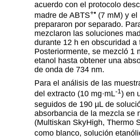
acuerdo con el protocolo desc
+•
madre de ABTS
(7 mM) y el 
prepararon por separado. Para
mezclaron las soluciones madr
durante 12 h en obscuridad a
Posteriormente, se mezcló 1 m
etanol hasta obtener una abso
de onda de 734 nm.
Para el análisis de las muestr
-1
del extracto (10 mg·mL
) en 
seguidos de 190 µL de soluci
absorbancia de la mezcla se m
(Multiskan SkyHigh, Thermo Sci
como blanco, solución etanól