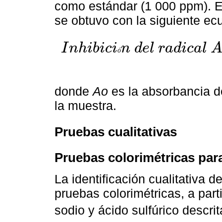
como estándar (1 000 ppm). E
se obtuvo con la siguiente ec
I
n
h
i
b
i
c
i
n
d
e
l
r
a
d
i
c
a
l
ó
I
n
h
i
b
i
c
i
ó
n
d
e
l
r
a
d
i
c
a
l
A
B
T
S
+
•
(
%
)
=
A
o
-
A
m
A
o
×
100
donde
Ao
es la absorbancia d
la muestra.
Pruebas cualitativas
Pruebas colorimétricas par
La identificación cualitativa 
pruebas colorimétricas, a part
sodio y ácido sulfúrico descri