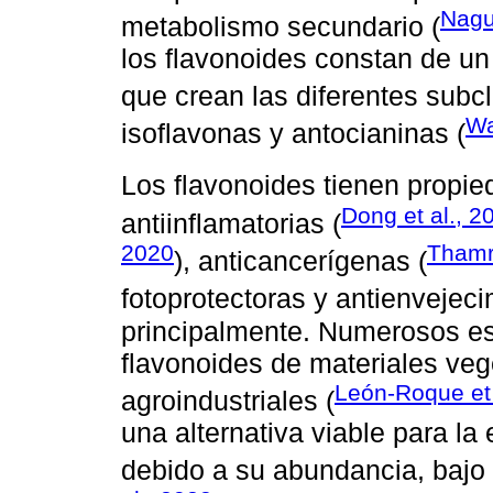
Nagu
metabolismo secundario (
los flavonoides constan de un 
que crean las diferentes subcl
Wa
isoflavonas y antocianinas (
Los flavonoides tienen propie
Dong et al., 2
antiinflamatorias (
2020
Thamr
), anticancerígenas (
fotoprotectoras y antienvejeci
principalmente. Numerosos est
flavonoides de materiales ve
León-Roque et 
agroindustriales (
una alternativa viable para l
debido a su abundancia, bajo c