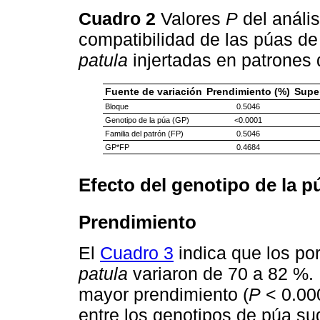
Cuadro 2
Valores
P
del anális
compatibilidad de las púas de
patula
injertadas en patrones 
Fuente de variación
Prendimiento (%)
Super
Bloque
0.5046
Genotipo de la púa (GP)
<0.0001
Familia del patrón (FP)
0.5046
GP*FP
0.4684
Efecto del genotipo de la p
Prendimiento
El
Cuadro 3
indica que los po
patula
variaron de 70 a 82 %.
mayor prendimiento (
P
< 0.000
entre los genotipos de púa s