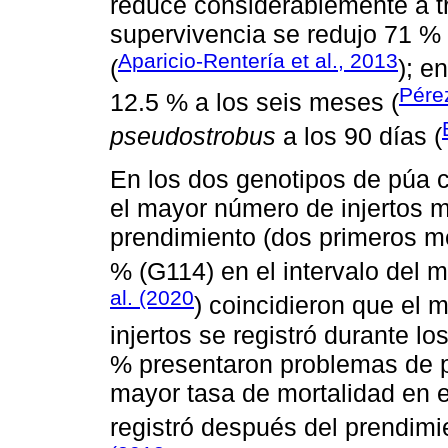
reduce considerablemente a t
supervivencia se redujo 71 % 
Aparicio-Rentería et al., 2013
(
); e
Pérez
12.5 % a los seis meses (
pseudostrobus
a los 90 días (
En los dos genotipos de púa c
el mayor número de injertos m
prendimiento (dos primeros m
% (G114) en el intervalo del m
al. (2020
) coincidieron que el 
injertos se registró durante l
% presentaron problemas de pr
mayor tasa de mortalidad en 
registró después del prendimi