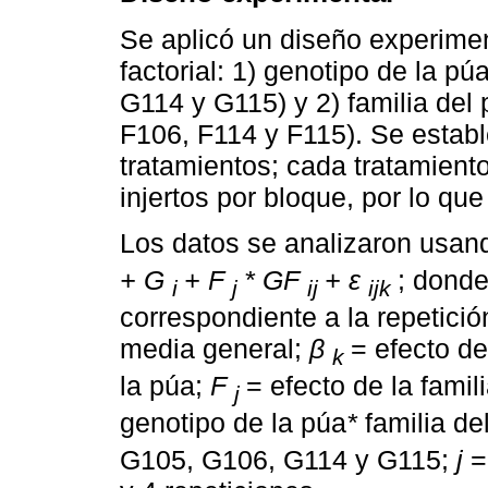
Se aplicó un diseño experimen
factorial: 1) genotipo de la p
G114 y G115) y 2) familia del 
F106, F114 y F115). Se establ
tratamientos; cada tratamient
injertos por bloque, por lo que
Los datos se analizaron usan
+ G
+ F
* GF
+ ε
; dond
i
j
ij
ijk
correspondiente a la repetici
media general;
β
= efecto de
k
la púa;
F
= efecto de la famil
j
genotipo de la púa
*
familia de
G105, G106, G114 y G115;
j
=