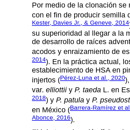
Por medio de la clonación se 
con el fin de producir semilla 
Kester, Davies Jr., & Geneve, 2014
su superioridad al llegar a la
de desarrollo de raíces advent
acodos y enraizamiento de es
2014
). En la práctica actual, l
establecimiento de HSA en pi
Pérez-Luna et al., 2020
injertos (
)
var.
elliottii
y
P. taeda
L. en Es
2018
) y
P. patula
y
P. pseudos
Barrera-Ramírez et al
en México (
Abonce, 2016
).