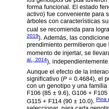
forma funcional. El estado fe
activo) fue conveniente para s
árboles con características su
cual se recomienda para lograr 
2019
). Además, las condicione
prendimiento permitieron que l
momento de injertar, se lleva
al., 2014
), independientemente
Aunque el efecto de la interac
significativo (
P
= 0.4684), el 
con un genotipo y una famili
F106 (85 ± 9.6), G106 + F105 
Pina 
G115 + F114 (90 ± 10.0).
seleccionar, para cada genotip