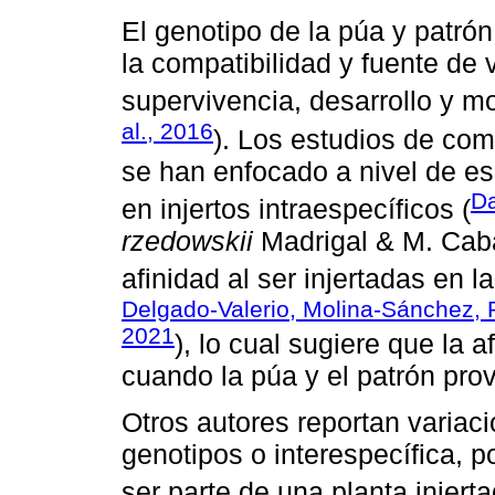
El genotipo de la púa y patrón
la compatibilidad y fuente de 
supervivencia, desarrollo y mor
al., 2016
). Los estudios de com
se han enfocado a nivel de es
Da
en injertos intraespecíficos (
rzedowskii
Madrigal & M. Caba
afinidad al ser injertadas en 
Delgado-Valerio, Molina-Sánchez, 
2021
), lo cual sugiere que la a
cuando la púa y el patrón pro
Otros autores reportan variaci
genotipos o interespecífica, po
ser parte de una planta injert