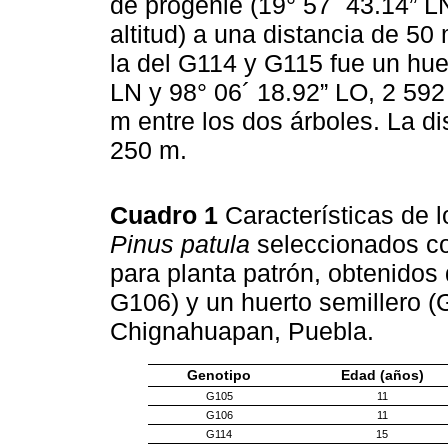
de progenie (19° 57´ 43.14” L
altitud) a una distancia de 50
la del G114 y G115 fue un huer
LN y 98° 06´ 18.92” LO, 2 592 
m entre los dos árboles. La d
250 m.
Cuadro 1
Características de 
Pinus patula
seleccionados c
para planta patrón, obtenido
G106) y un huerto semillero 
Chignahuapan, Puebla.
Genotipo
Edad (años)
G105
11
G106
11
G114
15