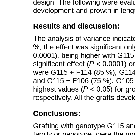
design. The following were evalu
development and growth in lengt
Results and discussion:
The analysis of variance indicat
%; the effect was significant onl
0.0001), being higher with G115
significant effect (
P
< 0.0001) on
were G115 + F114 (85 %), G114
and G115 + F106 (75 %). G105 
highest values (
P
< 0.05) for gr
respectively. All the grafts deve
Conclusions:
Grafting with genotype G115 and
family or genotype, were the mo