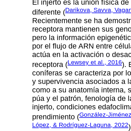
El injerto es la unión física 
Darikova, Savva, Vaga
diferente (
Recientemente se ha demostra
receptora mantienen sus gen
pero la información epigenéti
por el flujo de ARN entre célu
actúa en la activación o desa
Lewsey et al., 2016
receptora (
).
coníferas se caracteriza por 
y supervivencia asociados a l
como a su anatomía interna, s
púa y el patrón, fenología de 
injerto, condiciones edafoclim
González-Jiménez
prendimiento (
López, & Rodríguez-Laguna, 2022
)