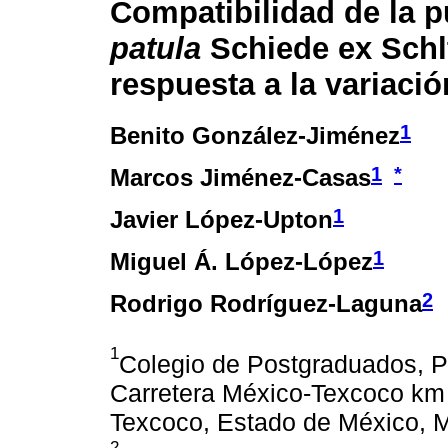
Compatibilidad de la p
patula
Schiede ex Schl
respuesta a la variaci
1
Benito González-Jiménez
1
*
Marcos Jiménez-Casas
1
Javier López-Upton
1
Miguel Á. López-López
2
Rodrigo Rodríguez-Laguna
1
Colegio de Postgraduados, P
Carretera México-Texcoco km 3
Texcoco, Estado de México, 
2