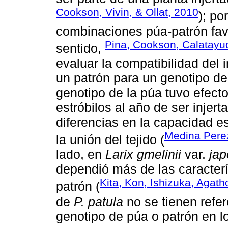
Cookson, Vivin, & Ollat, 2010
); po
combinaciones púa-patrón favo
Pina, Cookson, Calatayud
sentido,
evaluar la compatibilidad del 
un patrón para un genotipo d
genotipo de la púa tuvo efect
estróbilos al año de ser injert
diferencias en la capacidad es
Medina Perez
la unión del tejido (
lado, en
Larix gmelinii
var.
jap
dependió más de las caracterí
Kita, Kon, Ishizuka, Agat
patrón (
de
P. patula
no se tienen refe
genotipo de púa o patrón en lo