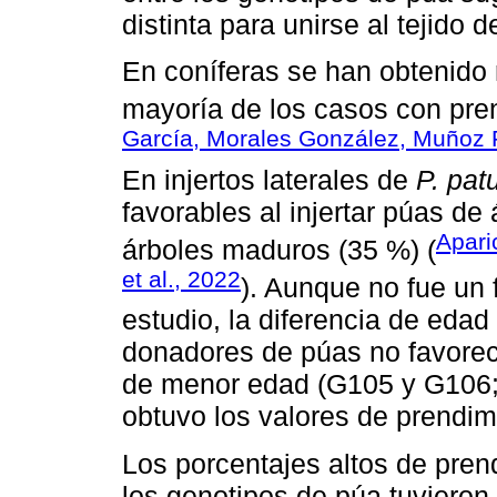
distinta para unirse al tejido d
En coníferas se han obtenido 
mayoría de los casos con pre
García, Morales González, Muñoz F
En injertos laterales de
P. pat
favorables al injertar púas de
Apari
árboles maduros (35 %) (
et al., 2022
). Aunque no fue un 
estudio, la diferencia de edad
donadores de púas no favorec
de menor edad (G105 y G106
obtuvo los valores de prendim
Los porcentajes altos de pren
los genotipos de púa tuvieron 