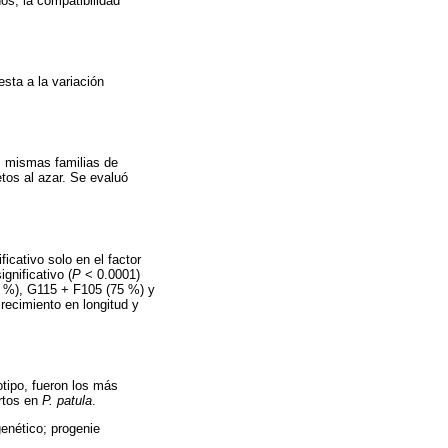
os, la compatibilidad
sta a la variación
s mismas familias de
os al azar. Se evaluó
ficativo solo en el factor
gnificativo (
P
< 0.0001)
0 %), G115 + F105 (75 %) y
recimiento en longitud y
otipo, fueron los más
ertos en
P. patula
.
genético; progenie