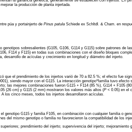
mentan la ganancia genética, generalmente se establecen con injertos. En pin
mejorar la producción de planta injertada.
ntre púa y portainjerto de
Pinus patula
Schiede ex Schltdl. & Cham. en respue
tro genotipos sobresalientes (G105, G106, G114 y G115) sobre patrones de la
06, F114 y F115) en todas sus combinaciones con el diseño bloques complet
, desarrollo de acículas y crecimiento en longitud y diámetro del injerto.
có que el prendimiento de los injertos varió de 70 a 82.5 %; el efecto fue signi
001), siendo mayor con el G115. La interacción genotipo*familia tuvo efecto si
njerto; las mejores combinaciones fueron G115 + F114 (85 %), G114 + F105 (8
05 (26 cm) y G115 (2 mm) mostraron los valores más altos (
P
< 0.05) en el c
 A los cinco meses, todos los injertos desarrollaron acículas.
n el genotipo G115 y familia F105, en combinación con cualquier familia o gen
nes del mismo genotipo o familia no favorecieron la compatibilidad de los inj
superiores; prendimiento del injerto; supervivencia del injerto; mejoramiento 