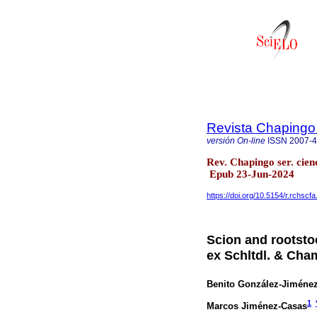
Revista Chapingo 
versión On-line
ISSN
2007-
Rev. Chapingo ser. cien
Epub 23-Jun-2024
https://doi.org/10.5154/r.rchscf
Scion and rootsto
ex Schltdl. & Cham
Benito González-Jiméne
1
Marcos Jiménez-Casas