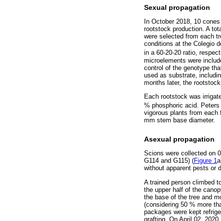
Sexual propagation
In October 2018, 10 cones 
rootstock production. A to
were selected from each t
conditions at the Colegio 
in a 60-20-20 ratio, respect
microelements were include
control of the genotype tha
used as substrate, includin
months later, the rootstoc
Each rootstock was irrigat
% phosphoric acid. Peters P
vigorous plants from each 
mm stem base diameter.
Asexual propagation
Scions were collected on 0
G114 and G115) (
Figure 1
a
without apparent pests or 
A trained person climbed to
the upper half of the cano
the base of the tree and m
(considering 50 % more than
packages were kept refriger
grafting. On April 02, 2020