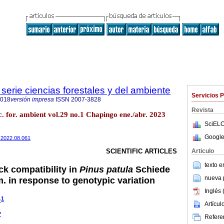
serie ciencias forestales y del ambiente
Servicios 
4018
versión impresa
ISSN
2007-3828
Revista
c. for. ambient vol.29 no.1 Chapingo ene./abr. 2023
SciELO
Google
a.2022.08.061
Articulo
SCIENTIFIC ARTICLES
texto 
ck compatibility in
Pinus patula
Schiede
nueva p
. in response to genotypic variation
Inglés 
1
z
Artícu
*
Referen