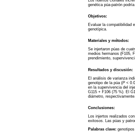
Los huertos clonales incre
genética púa-patrón podría 
Objetivos:
Evaluar la compatibilidad e
genotípica.
Materiales y métodos:
Se injertaron púas de cua
medios hermanos (F105, F1
prendimiento, supervivencia
Resultados y discusión:
El análisis de varianza indi
genotipo de la púa (
P
< 0.0
en la supervivencia del i
G115 + F106 (75 %). El G1
diámetro, respectivamente.
Conclusiones:
Los injertos realizados co
exitosos. Las púas y patro
Palabras clave:
genotipos 