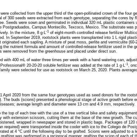
were collected from the upper third of the open-pollinated crown of the four g
tal of 300 seeds were extracted from each genotype, separating the cores by fl
ree. Seeds were sown and germinated in individual 320 mL plastic containers
de Postgraduados, Campus Montecillo, Texcoco, Mexico. The substrate was pin
-1
ively. In the mixture, 8 g∙L
of eight-month controlled release fertilizer Mult
d. In September 2019, rootstock plants were transplanted into 1 L rigid plasti
t originated each sapling. A mixture of peat moss, perlite and vermiculite (60
g the nutrient formula and amount of controlled-release fertilizer used in the 
ks were removed from the greenhouse and placed under direct sun.
ed with 400 mL of water three times per week with a hand watering can, adjust
-1
rofessional® 20-20-20 soluble fertilizer was added at the rate of 1 g∙L
, onc
family were selected for use as rootstock on March 25, 2020. Plants average
1 April 2020 from the same four genotypes used as seed donors for the roots
). The buds (scions) presented a phenological stage of active growth before e
diseases; average length and diameter were 13 cm and 4.9 mm, respectively.
 the top of each tree with the use of a tree vertical bike and safety equipmen
py with extension scissors, cutting them at the base of the new growth. The c
oistened, wrapped in newspaper and stored in plastic bags. Packages of 120
 required) were transported inside the cooler with ice to the Colegio de Postg
ated at 4 °C until the following day to be grafted. Scions were adjusted to a 
, grafting was performed in a reciprocal manner, grafting the scion of each of 