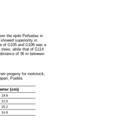
m the ejido Peñuelas in
showed superiority in
ce of G105 and G106 was a
 trees; while that of G114
 distance of 36 m between
eir progeny for rootstock,
uapan, Puebla.
eter (cm)
19.8
21.6
25.2
24.8