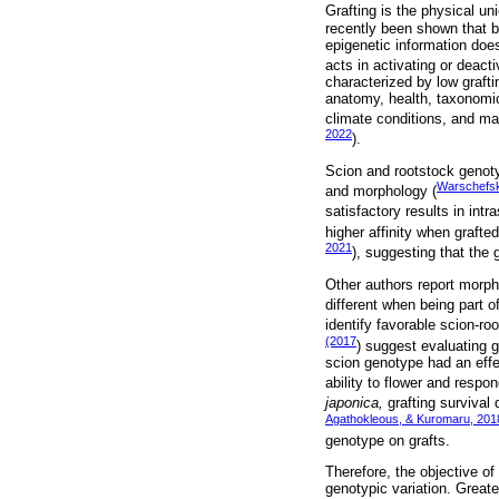
Grafting is the physical uni
recently been shown that b
epigenetic information doe
acts in activating or deacti
characterized by low grafti
anatomy, health, taxonomic
climate conditions, and ma
2022
).
Scion and rootstock genotyp
Warschefsky
and morphology (
satisfactory results in intra
higher affinity when graft
2021
), suggesting that the
Other authors report morpho
different when being part of
identify favorable scion-ro
(2017
) suggest evaluating g
scion genotype had an effec
ability to flower and respo
japonica,
grafting survival 
Agathokleous, & Kuromaru, 201
genotype on grafts.
Therefore, the objective o
genotypic variation. Greate