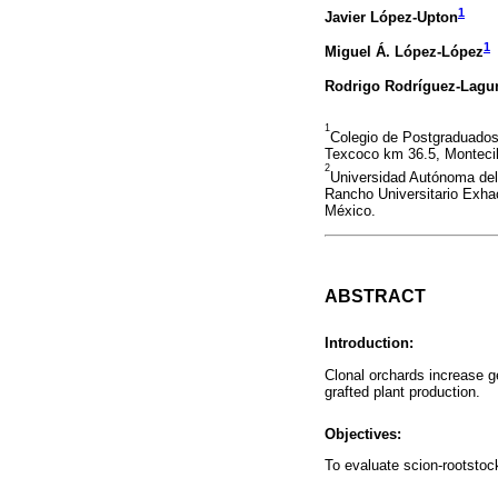
1
Javier López-Upton
1
Miguel Á. López-López
Rodrigo Rodríguez-Lagu
1
Colegio de Postgraduados
Texcoco km 36.5, Montecil
2
Universidad Autónoma del 
Rancho Universitario Exhac
México.
ABSTRACT
Introduction:
Clonal orchards increase ge
grafted plant production.
Objectives:
To evaluate scion-rootstoc