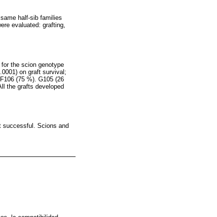
same half-sib families
ere evaluated: grafting,
y for the scion genotype
0001) on graft survival;
 F106 (75 %). G105 (26
All the grafts developed
t successful. Scions and