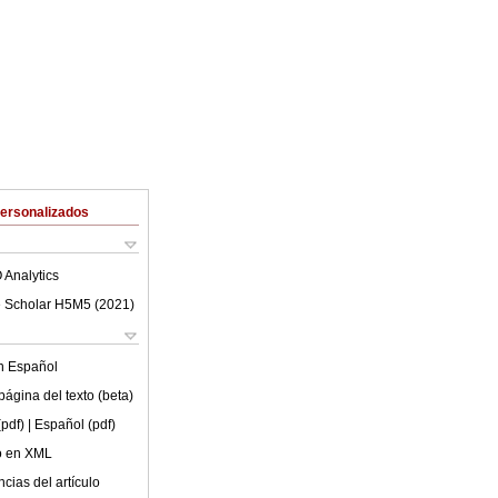
Personalizados
 Analytics
 Scholar H5M5 (
2021
)
en
Español
ágina del texto (beta)
(pdf)
| Español (pdf)
lo en XML
cias del artículo