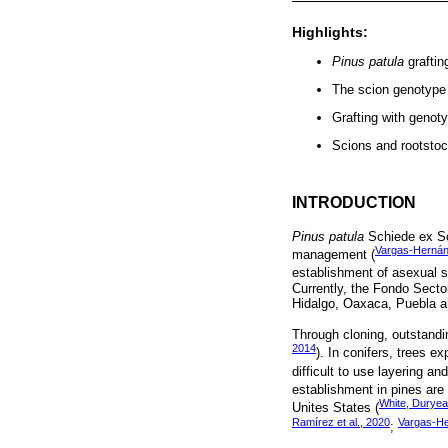
Highlights:
Pinus patula
graftin
The scion genotype a
Grafting with genot
Scions and rootstock
INTRODUCTION
Pinus patula
Schiede ex Sch
Vargas-Hernán
management (
establishment of asexual s
Currently, the Fondo Sec
Hidalgo, Oaxaca, Puebla a
Through cloning, outstandin
2014
). In conifers, trees ex
difficult to use layering and
establishment in pines are 
White, Duryea
Unites States (
Ramírez et al., 2020
Vargas-He
;