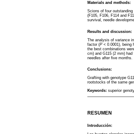
Materials and methods:
Scions of four outstanding
(F105, F106, F114 and F115
survival, needle developmen
Results and discussion:
The analysis of variance in
factor (
P
< 0.0001), being h
the best combinations wer
cm) and G115 (2 mm) had t
needles after five months.
Conclusions:
Grafting with genotype G11
rootstocks of the same geno
Keywords:
superior genoty
RESUMEN
Introducción: