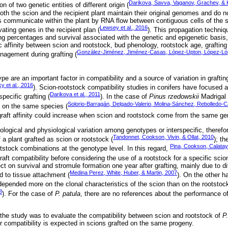
Darikova, Savva, Vaganov, Grachev, & 
on of two genetic entities of different origin (
oth the scion and the recipient plant maintain their original genomes and do 
s communicate within the plant by RNA flow between contiguous cells of the 
Lewsey et al., 2016
vating genes in the recipient plan (
). This propagation techniqu
ng percentages and survival associated with the genetic and epigenetic basis, 
 affinity between scion and rootstock, bud phenology, rootstock age, grafting
González-Jiménez, Jiménez-Casas, López-Upton, López-Ló
nagement during grafting (
e are an important factor in compatibility and a source of variation in grafti
 et al., 2016
). Scion-rootstock compatibility studies in conifers have focused a
Darikova et al., 2011
specific grafting (
). In the case of
Pinus rzedowskii
Madrigal 
Solorio-Barragán, Delgado-Valerio, Molina-Sánchez, Rebolledo-C
ed on the same species (
 graft affinity could increase when scion and rootstock come from the same ge
logical and physiological variation among genotypes or interspecific, therefor
Tandonnet, Cookson, Vivin, & Ollat, 2010
 a plant grafted as scion or rootstock (
); th
Pina, Cookson, Calatay
otstock combinations at the genotype level. In this regard,
raft compatibility before considering the use of a rootstock for a specific sci
t on survival and stromule formation one year after grafting, mainly due to di
Medina Perez, White, Huber, & Martin, 2007
nd to tissue attachment (
). On the other h
depended more on the clonal characteristics of the scion than on the rootstock
8
). For the case of
P. patula
, there are no references about the performance of
f the study was to evaluate the compatibility between scion and rootstock of
P
r compatibility is expected in scions grafted on the same progeny.