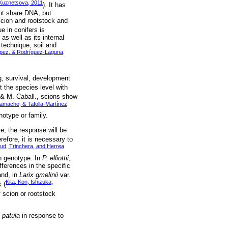
Kuznetsova, 2011
). It has
not share DNA, but
scion and rootstock and
e in conifers is
as well as its internal
 technique, soil and
pez, & Rodríguez-Laguna,
ng, survival, development
t the species level with
& M. Caball., scions show
amacho, & Tafolla-Martínez,
notype or family.
e, the response will be
erefore, it is necessary to
ud, Trinchera, and Herrea
on genotype. In
P. elliottii
,
fferences in the specific
and, in
Larix gmelinii
var.
Kita, Kon, Ishizuka,
 (
 scion or rootstock
. patula
in response to