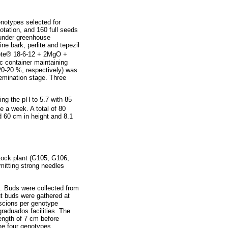
enotypes selected for
otation, and 160 full seeds
 under greenhouse
e bark, perlite and tepezil
icote® 18-6-12 + 2MgO +
c container maintaining
-20-20 %, respectively) was
gemination stage. Three
ing the pH to 5.7 with 85
e a week. A total of 80
d 60 cm in height and 8.1
tock plant (G105, G106,
mitting strong needles
t. Buds were collected from
ut buds were gathered at
 scions per genotype
raduados facilities. The
length of 7 cm before
the four genotypes