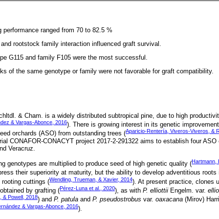
g performance ranged from 70 to 82.5 %
nd rootstock family interaction influenced graft survival.
ype G115 and family F105 were the most successful.
s of the same genotype or family were not favorable for graft compatibility.
ltdl. & Cham. is a widely distributed subtropical pine, due to high productivi
dez & Vargas-Abonce, 2016
). There is growing interest in its genetic improveme
Aparicio-Rentería, Viveros-Viveros, &
eed orchards (ASO) from outstanding trees (
torial CONAFOR-CONACYT project 2017-2-291322 aims to establish four ASO
nd Veracruz.
Hartmann, K
g genotypes are multiplied to produce seed of high genetic quality (
press their superiority at maturity, but the ability to develop adventitious root
Wendling, Trueman, & Xavier, 2014
 rooting cuttings (
). At present practice, clones
Pérez-Luna et al., 2020
obtained by grafting (
), as with
P. elliottii
Engelm. var.
ellio
, & Powell, 2018
) and
P. patula
and
P. pseudostrobus
var.
oaxacana
(Mirov) Harr
rnández & Vargas-Abonce, 2016
).