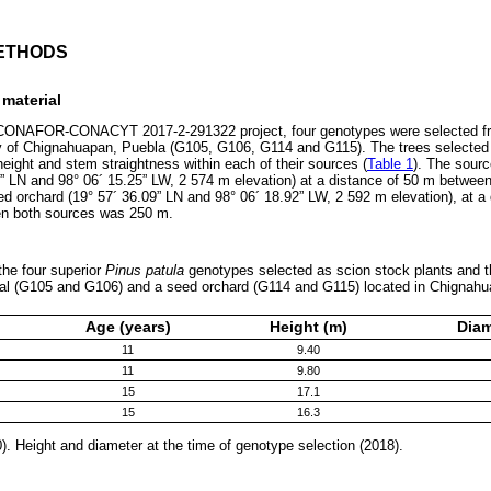
ETHODS
 material
 CONAFOR-CONACYT 2017-2-291322 project, four genotypes were selected fro
y of Chignahuapan, Puebla (G105, G106, G114 and G115). The trees selected 
height and stem straightness within each of their sources (
Table 1
). The sour
4” LN and 98° 06´ 15.25” LW, 2 574 m elevation) at a distance of 50 m between
 orchard (19° 57´ 36.09” LN and 98° 06´ 18.92” LW, 2 592 m elevation), at a
en both sources was 250 m.
the four superior
Pinus patula
genotypes selected as scion stock plants and th
rial (G105 and G106) and a seed orchard (G114 and G115) located in Chignah
Age (years)
Height (m)
Diam
11
9.40
11
9.80
15
17.1
15
16.3
). Height and diameter at the time of genotype selection (2018).