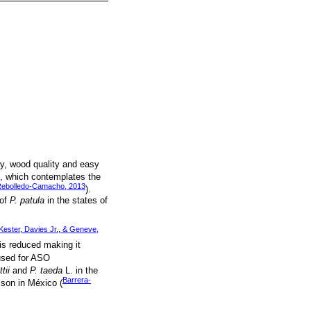
ty, wood quality and easy
nt, which contemplates the
 Rebolledo-Camacho, 2013
).
 of
P. patula
in the states of
ester, Davies Jr., & Geneve,
s is reduced making it
 used for ASO
ttii
and
P. taeda
L. in the
Barrera-
ison in México (