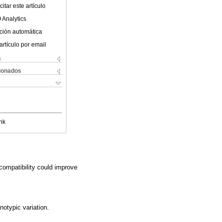
itar este artículo
 Analytics
ción automática
artículo por email
s
cionados
nk
 compatibility could improve
otypic variation.