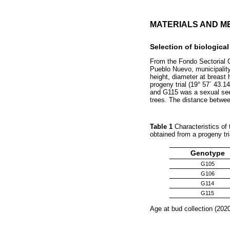
MATERIALS AND M
Selection of biological
From the Fondo Sectorial
Pueblo Nuevo, municipalit
height, diameter at breast 
progeny trial (19° 57´ 43.1
and G115 was a sexual seed
trees. The distance betwe
Table 1
Characteristics of 
obtained from a progeny t
Genotype
G105
G106
G114
G115
Age at bud collection (2020