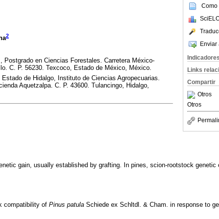
Como c
SciELO
Traduc
2
na
Enviar 
Indicadore
, Postgrado en Ciencias Forestales. Carretera México-
lo. C. P. 56230. Texcoco, Estado de México, México.
Links rela
Estado de Hidalgo, Instituto de Ciencias Agropecuarias.
Compartir
ienda Aquetzalpa. C. P. 43600. Tulancingo, Hidalgo,
Otros
Otros
Permali
netic gain, usually established by grafting. In pines, scion-rootstock genetic
k compatibility of
Pinus patula
Schiede ex Schltdl. & Cham. in response to gen