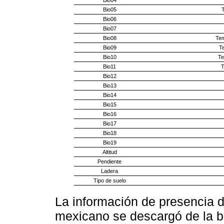
Bio04
Bio05
Bio06
Bio07
Bio08
Tem
Bio09
T
Bio10
Te
Bio11
T
Bio12
Bio13
Bio14
Bio15
Bio16
Bio17
Bio18
Bio19
Altitud
Pendiente
Ladera
Tipo de suelo
La información de presencia de
mexicano se descargó de la ba