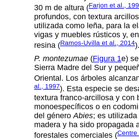
Farjon et al., 19
30 m de altura (
profundos, con textura arcillo
utilizada como leña, para la 
vigas y muebles rústicos y, e
Ramos-Uvilla et al., 2014
resina (
)
P. montezumae
(
Figura 1
e) se
Sierra Madre del Sur y peque
Oriental. Los árboles alcanzan
al., 1997
). Esta especie se des
textura franco-arcillosa y co
monoespecíficos o en codomin
del género
Abies
; es utilizad
madera y ha sido propagada 
Centre 
forestales comerciales (