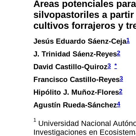
Áreas potenciales para
silvopastoriles a parti
cultivos forrajeros y t
1
Jesús Eduardo Sáenz-Ceja
2
J. Trinidad Sáenz-Reyes
3
*
David Castillo-Quiroz
3
Francisco Castillo-Reyes
2
Hipólito J. Muñoz-Flores
4
Agustín Rueda-Sánchez
1
Universidad Nacional Autóno
Investigaciones en Ecosistema