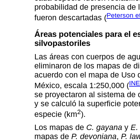
probabilidad de presencia de 
Peterson et
fueron descartadas (
Áreas potenciales para el e
silvopastoriles
Las áreas con cuerpos de ag
eliminaron de los mapas de di
acuerdo con el mapa de Uso d
INE
México, escala 1:250,000 (
se proyectaron al sistema de
y se calculó la superficie pote
2
especie (km
).
Los mapas de
C. gayana
y
E.
mapas de
P. devoniana
,
P. la