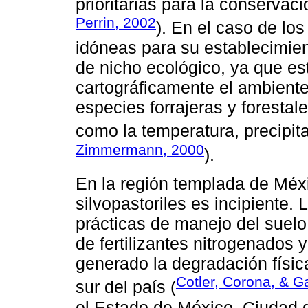
prioritarias para la conservaci
Perrin, 2002
). En el caso de los
idóneas para su establecimien
de nicho ecológico, ya que e
cartográficamente el ambiente
especies forrajeras y forestales
como la temperatura, precipitac
Zimmermann, 2000
).
En la región templada de Méxi
silvopastoriles es incipiente. 
prácticas de manejo del suel
de fertilizantes nitrogenados 
generado la degradación físic
Cotler, Corona, & G
sur del país (
el Estado de México, Ciudad 