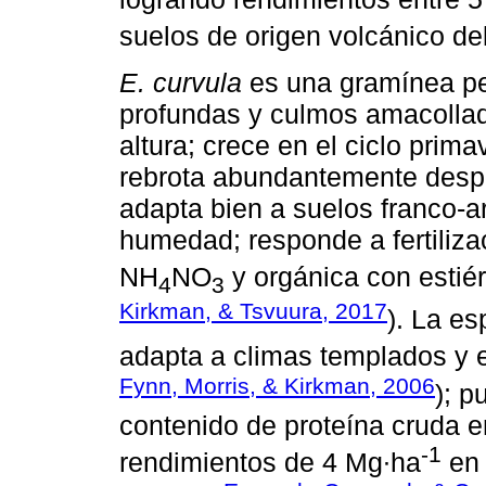
suelos de origen volcánico de
E. curvula
es una gramínea pe
profundas y culmos amacolla
altura; crece en el ciclo prim
rebrota abundantemente despu
adapta bien a suelos franco-a
humedad; responde a fertiliza
NH
NO
y orgánica con estiér
4
3
Kirkman, & Tsvuura, 2017
). La es
adapta a climas templados y e
Fynn, Morris, & Kirkman, 2006
); p
contenido de proteína cruda e
-1
rendimientos de 4 Mg∙ha
en 