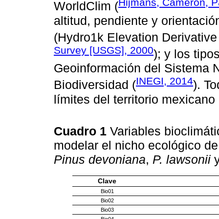
Hijmans, Cameron, Pa
WorldClim (
altitud, pendiente y orientaci
(Hydro1k Elevation Derivative
Survey [USGS], 2000
); y los tip
Geoinformación del Sistema N
INEGI, 2014
Biodiversidad (
). T
límites del territorio mexicano 
Cuadro 1
Variables bioclimáti
modelar el nicho ecológico d
Pinus devoniana
,
P. lawsonii
Clave
Bio01
Bio02
Bio03