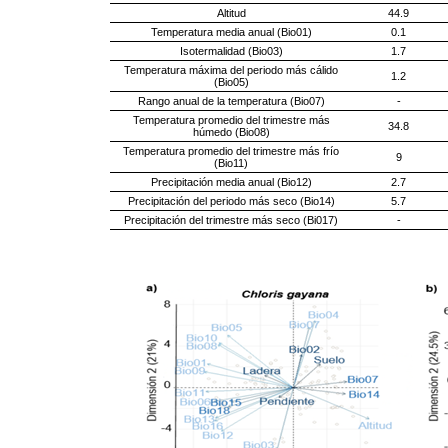
Altitud
44.9
Temperatura media anual (Bio01)
0.1
Isotermalidad (Bio03)
1.7
Temperatura máxima del periodo más cálido
1.2
(Bio05)
Rango anual de la temperatura (Bio07)
-
Temperatura promedio del trimestre más
34.8
húmedo (Bio08)
Temperatura promedio del trimestre más frío
9
(Bio11)
Precipitación media anual (Bio12)
2.7
Precipitación del periodo más seco (Bio14)
5.7
Precipitación del trimestre más seco (Bi017)
-