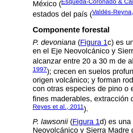
Esqueda-Coronado & Car
México (
Valdés-Reyna
estados del país (
Componente forestal
P. devoniana
(
Figura 1
c) es u
en el Eje Neovolcánico y Sier
alcanzar entre 20 a 30 m de al
1997
); crecen en suelos profu
origen volcánico; y forman r
con otras especies de pino o 
fines maderables, extracción d
Reyes et al., 2011
).
P. lawsonii
(
Figura 1
d) es una 
Neovolcánico y Sierra Madre d