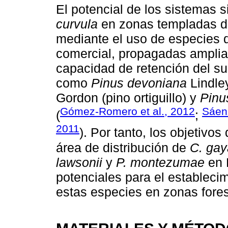
El potencial de los sistemas s
curvula
en zonas templadas d
mediante el uso de especies d
comercial, propagadas amplia
capacidad de retención del sue
como
Pinus devoniana
Lindley
Gordon (pino ortiguillo) y
Pinu
Gómez-Romero et al., 2012
Sáen
(
;
2011
). Por tanto, los objetivo
área de distribución de
C. ga
lawsonii
y
P. montezumae
en M
potenciales para el estableci
estas especies en zonas forest