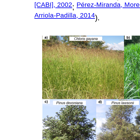
[CABI], 2002
Pérez-Miranda, Mor
;
Arriola-Padilla, 2014
).