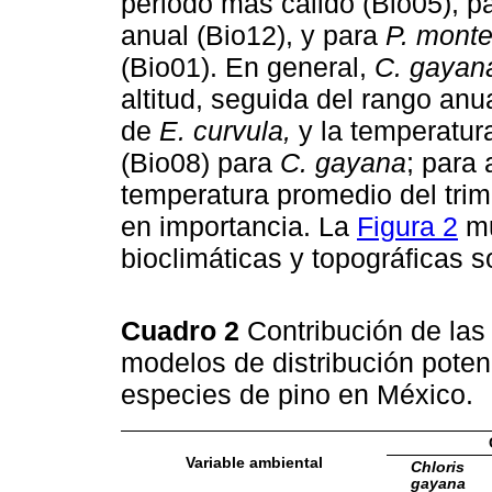
periodo más cálido (Bio05), p
anual (Bio12), y para
P. mont
(Bio01). En general,
C. gayan
altitud, seguida del rango anu
de
E. curvula,
y la temperatur
(Bio08) para
C. gayana
; para
temperatura promedio del trime
en importancia. La
Figura 2
mu
bioclimáticas y topográficas s
Cuadro 2
Contribución de las
modelos de distribución potenc
especies de pino en México.
Variable ambiental
Chloris
gayana