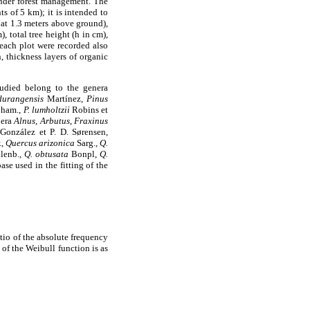
 under forest management. The
s of 5 km); it is intended to
d at 1.3 meters above ground),
, total tree height (h in cm),
 each plot were recorded also
, thickness layers of organic
studied belong to the genera
 durangensis
Martínez
, Pinus
Cham.,
P. lumholtzii
Robins et
nera
Alnus
,
Arbutus
,
Fraxinus
González et P. D. Sørensen,
.,
Quercus arizonica
Sarg.,
Q.
lenb.,
Q. obtusata
Bonpl,
Q.
ase used in the fitting of the
atio of the absolute frequency
of the Weibull function is as