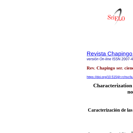
Revista Chapingo 
versión On-line
ISSN
2007-
Rev. Chapingo ser. cien
https://doi.org/10.5154/r.rchscf
Characterization 
no
Caracterización de las
1