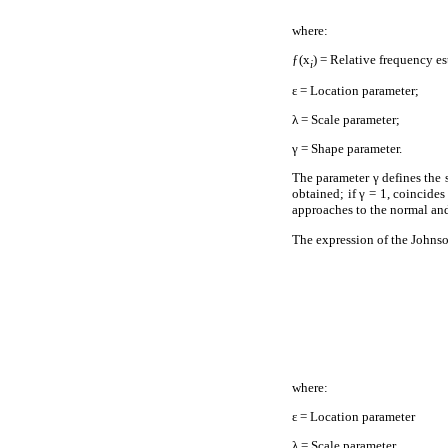
where:
ƒ(x
) = Relative frequency es
i
ε = Location parameter;
λ = Scale parameter;
γ = Shape parameter.
The parameter γ defines the s
obtained; if γ = 1, coincides
approaches to the normal and 
The expression of the Johns
where:
ε = Location parameter
λ = Scale parameter