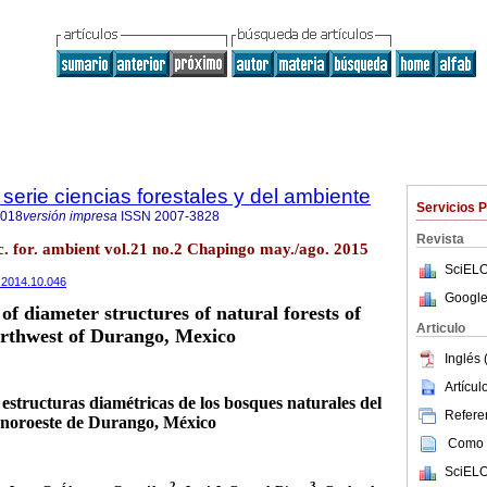
serie ciencias forestales y del ambiente
Servicios 
4018
versión impresa
ISSN
2007-3828
Revista
c. for. ambient vol.21 no.2 Chapingo may./ago. 2015
SciELO
a.2014.10.046
Google
of diameter structures of natural forests of
Articulo
rthwest of Durango, Mexico
Inglés 
Artícu
 estructuras diamétricas de los bosques naturales del
Referen
noroeste de Durango, México
Como c
SciELO
2
3