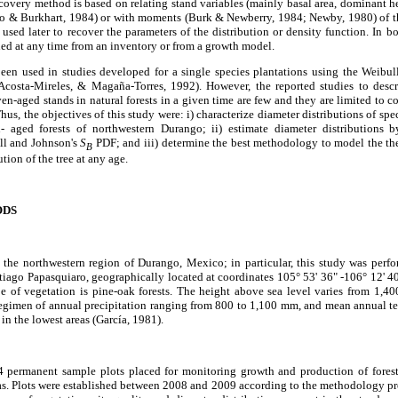
overy method is based on relating stand variables (mainly basal area, dominant h
Cao & Burkhart, 1984) or with moments (Burk & Newberry, 1984; Newby, 1980) of th
e used later to recover the parameters of the distribution or density function. In b
ned at any time from an inventory or from a growth model.
een used in studies developed for a single species plantations using the Weib
 Acosta-Mireles, & Magaña-Torres, 1992). However, the reported studies to desc
en-aged stands in natural forests in a given time are few and they are limited to 
us, the objectives of this study were: i) characterize diameter distributions of spe
 aged forests of northwestern Durango; ii) estimate diameter distributions b
ll and Johnson's
S
PDF; and iii) determine the best methodology to model the the
B
tion of the tree at any age.
ODS
n the northwestern region of Durango, Mexico; in particular, this study was perf
tiago Papasquiaro, geographically located at coordinates 105° 53' 36" -106° 12' 4
 of vegetation is pine-oak forests. The height above sea level varies from 1,40
regimen of annual precipitation ranging from 800 to 1,100 mm, and mean annual t
 in the lowest areas (García, 1981).
 permanent sample plots placed for monitoring growth and production of forest
as. Plots were established between 2008 and 2009 according to the methodology pro