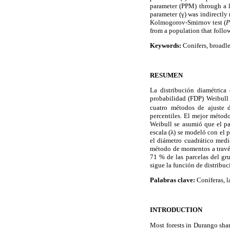
parameter (PPM) through a l
parameter (γ) was indirectly
Kolmogorov-Smirnov test (
from a population that follow
Keywords:
Conifers, broadle
RESUMEN
La distribución diamétrica
probabilidad (FDP) Weibull
cuatro métodos de ajuste 
percentiles. El mejor métod
Weibull se asumió que el pa
escala (λ) se modeló con el 
el diámetro cuadrático medi
método de momentos a través
71 % de las parcelas del gr
sigue la función de distribuc
Palabras clave:
Coníferas, l
INTRODUCTION
Most forests in Durango sha