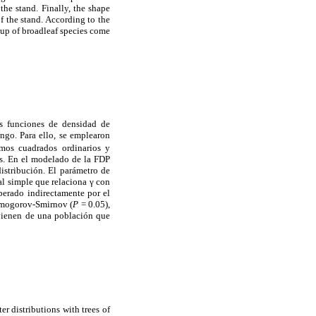
he stand. Finally, the shape
f the stand. According to the
roup of broadleaf species come
as funciones de densidad de
ngo. Para ello, se emplearon
mos cuadrados ordinarios y
os. En el modelado de la FDP
istribución. El parámetro de
al simple que relaciona γ con
perado indirectamente por el
lmogorov-Smirnov (
P
= 0.05),
ovienen de una población que
r distributions with trees of