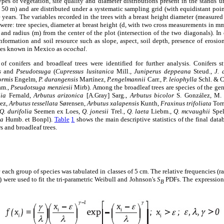
types of vegetation, site quality and diameter distributions present in the stands
 50 m) and are distributed under a systematic sampling grid (with equidistant point
e years. The variables recorded in the trees with a breast height diameter (measure
were: tree species, diameter at breast height (d, with two cross measurements in mm)
 and radius (m) from the center of the plot (intersection of the two diagonals). In
nformation and soil resource such as slope, aspect, soil depth, presence of erosion
ves known in Mexico as
ocochal
.
of conifers and broadleaf trees were identified for further analysis. Conifers 
s
and
Pseudotsuga
(
Cupressus lusitanica
Mill.
, Juniperus deppeana
Steud.
, J.
formis
Engelm
, P. durangensis
Martínez
, P.engelmannii
Carr., P.
leiophylla
Schl. & 
am.,
Pseudotsuga menziesii
Mirb). Among the broadleaf trees are species of the ge
lia
Fernald,
Arbutus arizonica
[A.Gray] Sarg.,
Arbutus bicolor
S. González, M. 
ez,
Arbutus tessellata
Sørensen,
Arbutus xalapensis
Kunth,
Fraxinus trifoliata
Torr
Q. durifolia
Seemen ex Loes,
Q. jonesii
Trel.,
Q. laeta
Liebm.,
Q. mcvaughii
Spel
la
Humb. et Bonpl).
Table
1
shows the main descriptive statistics of the final datab
s and broadleaf trees.
each group of species was tabulated in classes of 5 cm. The relative frequencies (r
) were used to fit the tri-parametric Weibull and Johnson's
S
PDFs. The expression 
B