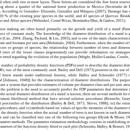
d often with two or more layers. These forests are considered the first forest reserv
ing about a quarter of the national forest production in Mexico (Secretaría de
According to González- Elizondo, González and Márquez (2007), Durango has r
20 % of the existing pine species in the world, and 43 species of
Quercus
. Besid
us
and
Alnus
species (Wehenkel, Corral-Rivas, Hernández-Díaz, & Gadow, 2011).
ion making are often based primarily on the growth and yield of a stand (Parr
ect of constant study. The knowledge of the diameter distribution of a stand is a
(Cao, 2004; Zhang, Packard, & Liu, 2003), and is one of the main characteristics
lume and biomass per unit area (Mehtätalo, 2004). Furthermore, when the number of t
ecies or groups of species, the relationship between number of trees and dimens
trees of the lower classes (regenerated) can provide information on strategies 
re trend regarding the evolution of the population (Wright, Muller-Landau, Condit,
rge number of probability density functions (PDFs) used to describe the diameter dist
s, two of the most commonly used. Bailey and Dell (1973) pioneers in the use of 
of forest stands under traditional forestry, while Hafley and Schreuder (1977)
ed
[Johnson, 1949]) for the characterization of diameter distributions. The purpo
reate a system that provides estimates of volume per diameter class and per unit ar
 the problem is the need to accurately predict the FDP parameters that determine t
the actual diameter distribution of a stand is known, there are several methods for 
ximum likelihood method that have several solution procedures (Rennolls, Geary
t percentiles of the distribution (Bailey & Dell, 1973; Shiver, 1988); iii) the est
e procedures, and iv) methods based on values of specific moments of the diameter d
ct the density function when the actual number of trees is not known in each diamet
ve and can be classified into one of the following two groups (Hyink & Moser, 198
rameter methods. The parameter estimation methodology consists in establishing re
rameters of the function density fitted to each plot (Schreuder, Hafley, & Bennet, 