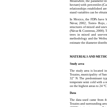
Meanwhile, the parameter rec
hectare) with percentiles (
relationships established ar
stand variables can be obtai
In Mexico, the FDPs have b
Návar, 2002; Torres- Rojo,
structures of mixed and unev
(Návar & Contreras, 2000). Th
trees in mixed and uneven-
methodology and the Weibu
estimate the diameter distribu
MATERIALS AND METH
Study area
The study area is located i
Tezains, municipality of San
32" N. The predominant type
temperate semi cold with a 
on the highest areas to 24 °C
Data
The data used came from 44
Tezains and surrounding are