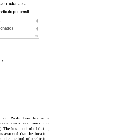
ción automática
artículo por email
s
cionados
nk
rameter Weibull and Johnson's
parameters were used: maximum
. The best method of fitting
as assumed that the location
ng the method of prediction