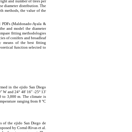
eight and number of trees per
e diameter distribution. The
oth methods, the value of the
ull PDFs (Maldonado-Ayala &
ribe and model the diameter
compare fitting methodologies
cies of conifers and broadleaf
y means of the best fitting
oretical function selected to
ormed in the ejido San Diego
0" W and 24° 48' 16" -25° 13'
0 to 3,000 m. The climate is
emperature ranging from 8 °C
s of the ejido San Diego de
posed by Corral-Rivas et al.