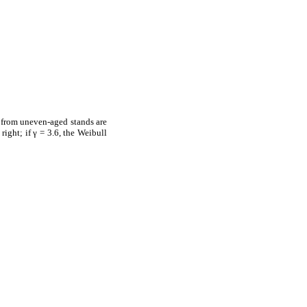
es from uneven-aged stands are
right; if γ = 3.6, the Weibull