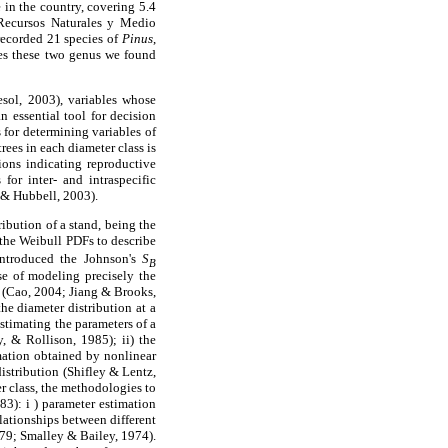
e in the country, covering 5.4
 Recursos Naturales y Medio
ecorded 21 species of
Pinus
,
es these two genus we found
esol, 2003), variables whose
n essential tool for decision
 for determining variables of
rees in each diameter class is
ions indicating reproductive
for inter- and intraspecific
 & Hubbell, 2003).
ribution of a stand, being the
the Weibull PDFs to describe
 introduced the Johnson's
S
B
se of modeling precisely the
ea (Cao, 2004; Jiang & Brooks,
he diameter distribution at a
estimating the parameters of a
, & Rollison, 1985); ii) the
imation obtained by nonlinear
istribution (Shifley & Lentz,
er class, the methodologies to
3): i ) parameter estimation
lationships between different
1979; Smalley & Bailey, 1974).