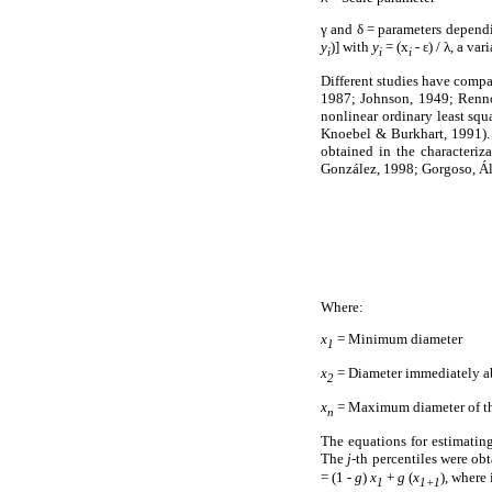
γ and δ = parameters dependin
y
)] with
y
= (x
- ε) / λ, a va
i
i
i
Different studies have comp
1987; Johnson, 1949; Rennoll
nonlinear ordinary least sq
Knoebel & Burkhart, 1991). 
obtained in the characteriz
González, 1998; Gorgoso, Ál
Where:
x
= Minimum diameter
1
x
= Diameter immediately a
2
x
= Maximum diameter of th
n
The equations for estimati
The
j
-th percentiles were ob
= (1 -
g
)
x
+
g
(
x
), where 
1
1+1