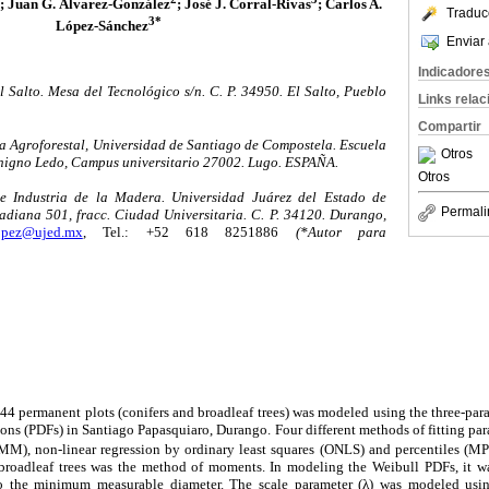
; Juan G. Álvarez-González
; José J. Corral-Rivas
; Carlos A.
Traduc
3*
López-Sánchez
Enviar 
Indicadore
l Salto. Mesa del Tecnológico s/n. C. P. 34950. El Salto, Pueblo
Links rela
Compartir
 Agroforestal, Universidad de Santiago de Compostela. Escuela
Otros
enigno Ledo, Campus universitario 27002. Lugo. ESPAÑA.
Otros
a e Industria de la Madera. Universidad Juárez del Estado de
Permali
diana 501, fracc. Ciudad Universitaria. C. P. 34120. Durango,
opez@ujed.mx
, Tel.: +52 618 8251886
(*Autor para
 44 permanent plots (conifers and broadleaf trees) was modeled using the three-pa
ions (PDFs) in Santiago Papasquiaro, Durango. Four different methods of fitting 
M), non-linear regression by ordinary least squares (ONLS) and percentiles (MP)
 broadleaf trees was the method of moments. In modeling the Weibull PDFs, it w
to the minimum measurable diameter. The scale parameter (λ) was modeled usi