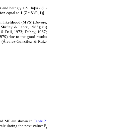
 and being γ + δ · In[
y
i / (1 -
ion equal to 1 [
Z ~ N
(0, 1)].
um likelihood (MVS) (Devore,
 Shifley & Lentz, 1985); iii)
y & Dell, 1973; Dubey, 1967;
979) due to the good results
as (Álvarez-González & Ruiz-
 and MP are shown in
Table 2
.
alculating the next value: P
j