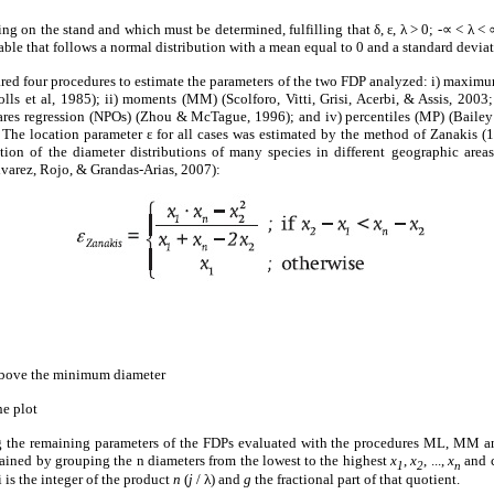
g on the stand and which must be determined, fulfilling that δ, ε, λ > 0; -∝ < λ < ∝
riable that follows a normal distribution with a mean equal to 0 and a standard deviat
ared four procedures to estimate the parameters of the two FDP analyzed: i) maxim
s et al, 1985); ii) moments (MM) (Scolforo, Vitti, Grisi, Acerbi, & Assis, 2003;
uares regression (NPOs) (Zhou & McTague, 1996); and iv) percentiles (MP) (Baile
The location parameter ε for all cases was estimated by the method of Zanakis (1
ation of the diameter distributions of many species in different geographic are
varez, Rojo, & Grandas-Arias, 2007):
bove the minimum diameter
e plot
ng the remaining parameters of the FDPs evaluated with the procedures ML, MM
tained by grouping the n diameters from the lowest to the highest
x
,
x
, ...,
x
and c
1
2
n
i is the integer of the product
n
(
j
/ λ) and
g
the fractional part of that quotient.