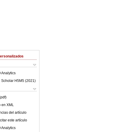
Personalizados
 Analytics
 Scholar H5M5 (
2021
)
(pdf)
lo en XML
cias del artículo
itar este artículo
 Analytics