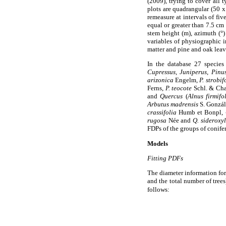
(2009), trying to cover all 
plots are quadrangular (50 x
remeasure at intervals of fiv
equal or greater than 7.5 cm 
stem height (m), azimuth (°)
variables of physiographic i
matter and pine and oak lea
In the database 27 species 
Cupressus
,
Juniperus
,
Pinu
arizonica
Engelm
, P. strobi
Ferns,
P. teocote
Schl. & Ch
and
Quercus
(
Alnus firmifo
Arbutus madrensis
S. Gonzál
crassifolia
Humb et Bonpl,
rugosa
Née and
Q. sideroxy
FDPs of the groups of conifer
Models
Fitting PDFs
The diameter information for 
and the total number of trees
follows: