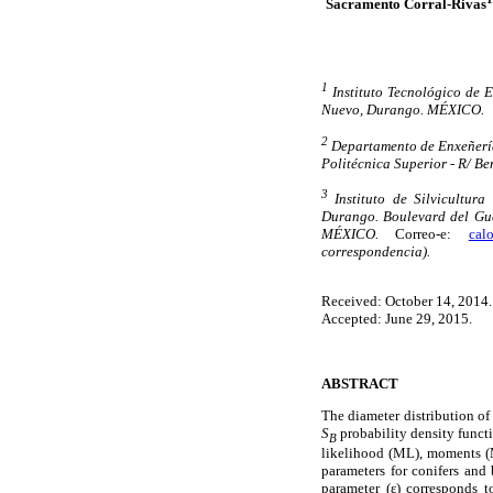
Sacramento Corral-Rivas
1
Instituto Tecnológico de E
Nuevo, Durango. MÉXICO.
2
Departamento de Enxeñería
Politécnica Superior - R/ B
3
Instituto de Silvicultur
Durango. Boulevard del Gua
MÉXICO.
Correo-e:
cal
correspondencia).
Received: October 14, 2014.
Accepted: June 29, 2015.
ABSTRACT
The diameter distribution of
S
probability density funct
B
likelihood (ML), moments (M
parameters for conifers and
parameter (ε) corresponds 