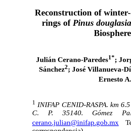
Reconstruction of winter-
rings of
Pinus douglasi
Biosphere
1*
Julián Cerano-Paredes
; Jo
2
Sánchez
; José Villanueva-D
Ernesto A
1
INIFAP CENID-RASPA. km 6.5 
C. P. 35140. Gómez Pala
cerano.julian@inifap.gob.mx
Te
correspondencia).