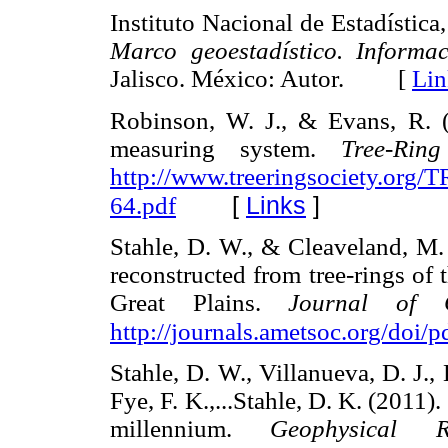
Instituto Nacional de Estadística
Marco geoestadístico. Informa
Jalisco. México: Autor. [
Lin
Robinson, W. J., & Evans, R. (
measuring system.
Tree-Ring
http://www.treeringsociety.or
[
Links
]
64.pdf
Stahle, D. W., & Cleaveland, M. 
reconstructed from tree-rings of
Great Plains.
Journal of C
http://journals.ametsoc.org
Stahle, D. W., Villanueva, D. J., B
Fye, F. K.,...Stahle, D. K. (2011
millennium.
Geophysical R