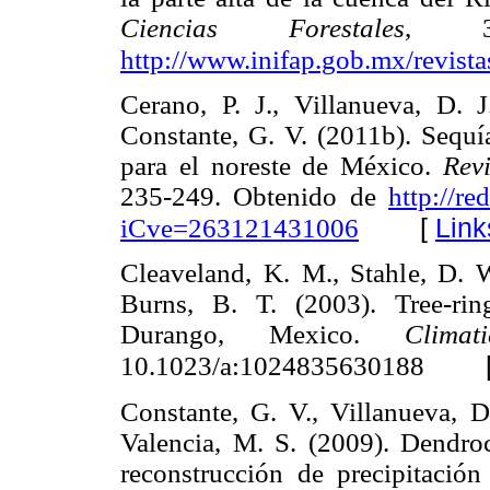
Ciencias Forestales
, 3(
http://www.inifap.gob.mx/revista
Cerano, P. J., Villanueva, D. 
Constante, G. V. (2011b). Sequí
para el noreste de México.
Rev
235-249. Obtenido de
http://r
[
Link
iCve=263121431006
Cleaveland, K. M., Stahle, D. W
Burns, B. T. (2003). Tree-ring
Durango, Mexico.
Clima
10.1023/a:1024835630188
Constante, G. V., Villanueva, D
Valencia, M. S. (2009). Dendro
reconstrucción de precipitación