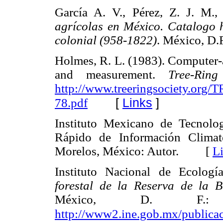
García A. V., Pérez, Z. J. M.
agrícolas en México. Catalogo h
colonial (958-1822)
. México, 
Holmes, R. L. (1983). Computer-as
and measurement.
Tree-Ring
http://www.treeringsociety.or
[
Links
]
78.pdf
Instituto Mexicano de Tecnolo
Rápido de Información Climato
Morelos, México: Autor. [
L
Instituto Nacional de Ecolog
forestal de la Reserva de la 
México, D. F.:
http://www2.ine.gob.mx/publica