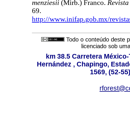
menziesii
(Mirb.) Franco.
Revista
69. Ob
http://www.inifap.gob.mx/revista
Todo o conteúdo deste pe
licenciado sob um
km 38.5 Carretera México-
Hernández , Chapingo, Estado
1569, (52-55
rforest@c