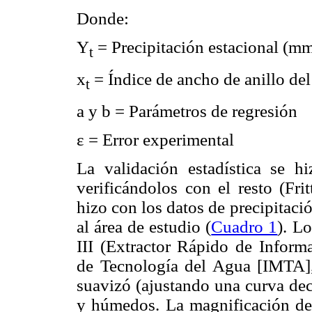
Donde:
Y
= Precipitación estacional (mm
t
x
= Índice de ancho de anillo de
t
a y b = Parámetros de regresión
ε = Error experimental
La validación estadística se 
verificándolos con el resto (Fri
hizo con los datos de precipitaci
al área de estudio (
Cuadro 1
). L
III (Extractor Rápido de Inform
de Tecnología del Agua [IMTA], 
suavizó (ajustando una curva dece
y húmedos. La magnificación de 