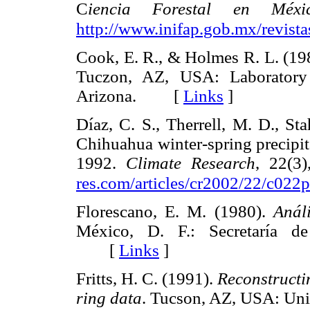
C
iencia Forestal en Méxi
http://www.inifap.gob.mx/revista
Cook, E. R., & Holmes R. L. (19
Tuczon, AZ, USA: Laboratory 
Arizona. [
Links
]
Díaz, C. S., Therrell, M. D., St
Chihuahua winter-spring precipit
1992.
Climate Research
, 22(3
res.com/articles/cr2002/22/c022
Florescano, E. M. (1980).
Anál
México, D. F.: Secretaría de
[
Links
]
Fritts, H. C. (1991).
Reconstructin
ring data
. Tucson, AZ, USA: Un