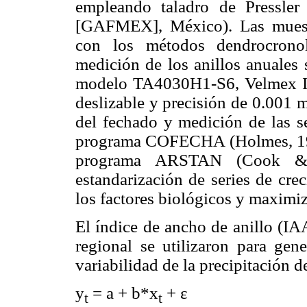
empleando taladro de Pressler
[GAFMEX], México). Las muestr
con los métodos dendrocrono
medición de los anillos anuale
modelo TA4030H1-S6, Velmex In
deslizable y precisión de 0.001
del fechado y medición de las se
programa COFECHA (Holmes, 1983
programa ARSTAN (Cook & H
estandarización de series de cre
los factores biológicos y maximiz
El índice de ancho de anillo (IAA
regional se utilizaron para gene
variabilidad de la precipitación 
y
= a + b*x
+ ε
t
t