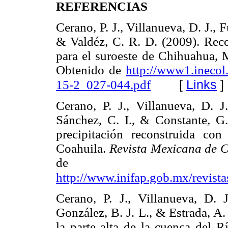
REFERENCIAS
Cerano, P. J., Villanueva, D. J., Fu
& Valdéz, C. R. D. (2009). Reco
para el suroeste de Chihuahua,
Obtenido de
http://www1.ineco
[
Links
]
15-2_027-044.pdf
Cerano, P. J., Villanueva, D. J
Sánchez, C. I., & Constante, G. 
precipitación reconstruida con
Coahuila.
Revista Mexicana de C
de
http://www.inifap.gob.mx/revista
Cerano, P. J., Villanueva, D. 
González, B. J. L., & Estrada, A.
la parte alta de la cuenca del 