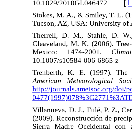
[
L
10.1029/2010GL046472
Stokes, M. A., & Smiley, T. L. (
Tucson, AZ, USA: University o
Therrell, D. M., Stahle, D. W.
Cleaveland, M. K. (2006). Tree-r
Mexico: 1474-2001.
Clima
10.1007/s10584-006-6865-z
Trenberth, K. E. (1997). The
American Meteorological Soci
http://journals.ametsoc.org/doi/
0477(1997)078%3C2771%3A
Villanueva, D. J., Fulé, P. Z., Cer
(2009). Reconstrucción de precipi
Sierra Madre Occidental con 