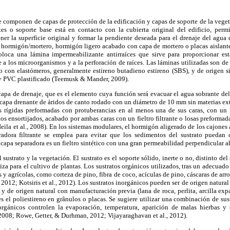
e componen de capas de protección de la edificación y capas de soporte de la veg
s o soporte base está en contacto con la cubierta original del edificio, permi
er la superficie original y formar la pendiente deseada para el drenaje del agua 
 hormigón/mortero, hormigón ligero acabado con capa de mortero o placas aislante
oloca una lámina impermeabilizante antirraíces que sirve para proporcionar est
 a los microorganismos y a la perforación de raíces. Las láminas utilizadas son d
 con elastómeros, generalmente estireno butadieno estireno (SBS), y de origen s
 y PVC plastificado (Teemusk & Mander, 2009).
capa de drenaje, que es el elemento cuya función será evacuar el agua sobrante del
 capa drenante de áridos de canto rodado con un diámetro de 10 mm sin materias ex
s rígidas preformadas con protuberancias en al menos una de sus caras, con un fi
icos ensortijados, acabado por ambas caras con un fieltro filtrante o losas preform
Neila et al., 2008). En los sistemas modulares, el hormigón aligerado de los cajone
radora filtrante se emplea para evitar que los sedimentos del sustrato puedan
capa separadora es un fieltro sintético con una gran permeabilidad perpendicular al
 sustrato y la vegetación. El sustrato es el soporte sólido, inerte o no, distinto del
iza para el cultivo de plantas. Los sustratos orgánicos utilizados, tras un adecuad
es y agrícolas, como corteza de pino, fibra de coco, acículas de pino, cáscaras de arr
 2012; Kotsiris et al., 2012). Los sustratos inorgánicos pueden ser de origen natura
.) y de origen natural con manufacturación previa (lana de roca, perlita, arcilla exp
 es el poliestireno en grânulos o placas. Se sugiere utilizar una combinación de sus
norgánicos controlen la evaporación, temperatura, aparición de malas hierbas y
, 2008; Rowe, Getter, & Durhman, 2012; Vijayaraghavan et al., 2012).