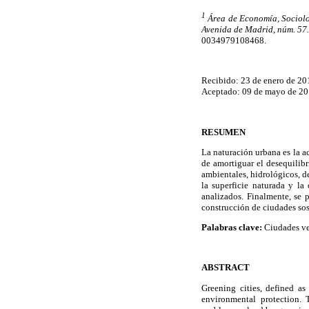
1
Área de Economía, Sociolog
Avenida de Madrid, núm. 57.
0034979108468.
Recibido: 23 de enero de 20
Aceptado: 09 de mayo de 2
RESUMEN
La naturación urbana es la a
de amortiguar el desequilibr
ambientales, hidrológicos, de
la superficie naturada y la
analizados. Finalmente, se p
construcción de ciudades sos
Palabras clave:
Ciudades ver
ABSTRACT
Greening cities, defined a
environmental protection. 