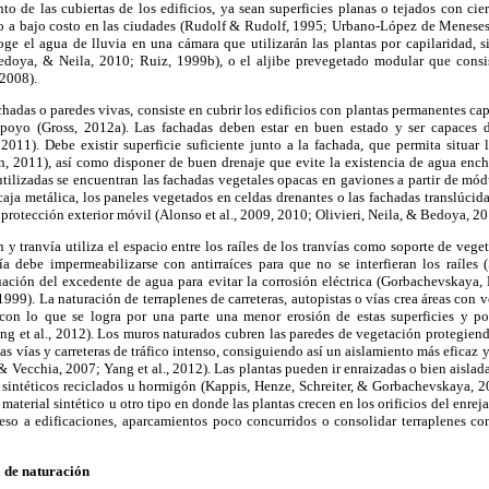
to de las cubiertas de los edificios, ya sean superficies planas o tejados con cie
ño a bajo costo en las ciudades (Rudolf & Rudolf, 1995; Urbano-López de Meneses
coge el agua de lluvia en una cámara que utilizarán las plantas por capilaridad, 
Bedoya, & Neila, 2010; Ruiz, 1999b), o el aljibe prevegetado modular que consi
 2008).
chadas o paredes vivas, consiste en cubrir los edificios con plantas permanentes ca
apoyo (Gross, 2012a). Las fachadas deben estar en buen estado y ser capaces d
, 2011). Debe existir superficie suficiente junto a la fachada, que permita situar 
 2011), así como disponer de buen drenaje que evite la existencia de agua ench
utilizadas se encuentran las fachadas vegetales opacas en gaviones a partir de mód
ja metálica, los paneles vegetados en celdas drenantes o las fachadas translúcid
protección exterior móvil (Alonso et al., 2009, 2010; Olivieri, Neila, & Bedoya, 20
n y tranvía utiliza el espacio entre los raíles de los tranvías como soporte de vege
ía debe impermeabilizarse con antirraíces para que no se interfieran los raíles (
ación del excedente de agua para evitar la corrosión eléctrica (Gorbachevskay
999). La naturación de terraplenes de carreteras, autopistas o vías crea áreas con v
 con lo que se logra por una parte una menor erosión de estas superficies y po
ang et al., 2012). Los muros naturados cubren las paredes de vegetación protegiend
las vías y carreteras de tráfico intenso, consiguiendo así un aislamiento más eficaz
 Vecchia, 2007; Yang et al., 2012). Las plantas pueden ir enraizadas o bien aislada
s sintéticos reciclados u hormigón (Kappis, Henze, Schreiter, & Gorbachevskaya, 2
material sintético u otro tipo en donde las plantas crecen en los orificios del enre
eso a edificaciones, aparcamientos poco concurridos o consolidar terraplenes con 
a de naturación