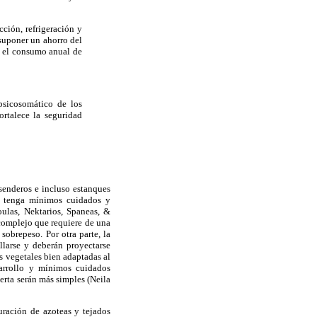
cción, refrigeración y
suponer un ahorro del
e el consumo anual de
psicosomático de los
ortalece la seguridad
 senderos e incluso estanques
ue tenga mínimos cuidados y
ulas, Nektarios, Spaneas, &
complejo que requiere de una
 sobrepeso. Por otra parte, la
llarse y deberán proyectarse
es vegetales bien adaptadas al
sarrollo y mínimos cuidados
ierta serán más simples (Neila
uración de azoteas y tejados