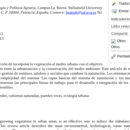
Traduc
ía y Política Agraria, Campus La Yutera, Valladolid University.
Enviar 
 C. P. 34004. Palencia, España
. Correo-e:
beaturb@iaf.uva.es
Tel.
Indicadore
Links rela
Compartir
13
013
Otros
Otros
Permali
cción de incorporar la vegetación al medio urbano con el objetivo
io entre la urbanización y la conservación del medio ambiente. Este artículo de 
 gestión de residuos, salubres y sociales que combate la naturación. Los sistemas r
 complejidad del sistema. Las capas básicas del sistema de naturación y los m
resentan las principales líneas de trabajo para el desarrollo e integración de los
tenibles.
des, cubiertas naturadas, paredes vivas, ecología urbana.
s growing vegetation in urban areas, is an effective way to reduce the imbalan
This review article describes the main environmental, hydrological, waste ma