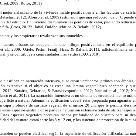
 Ansel, 2009; Rowe, 2011).
 el mejor aislamiento de la vivienda incide positivamente en las facturas de calefa
Metselaar, 2012). Alonso et al. (2009) estimaron que una reducción de 5 °C puede 
ción del edificio. En invierno disminuyen las pérdidas de calor, pudiendo reducirs
en 6 % (Gross, 2012b; Jaffal, Ouldboukhitine, & Belarbi, 2012).
mejora y los propietarios revalorizan sus inmuebles.
a huertos urbanos se recuperan, lo que influye positivamente en el equilibrio 
t al., 2009; Ottele, Perini, Fraaij, Haas, & Raiteri, 2011); adicionalmente se f
onal, y se contribuye a crear ciudades más verdes (FAO, 2010).
e clasifican en naturación intensiva, si se crean verdaderos jardines con árboles,
ación extensiva si el objetivo es crear una lámina vegetal bien adaptada y q
 2012; Kotsiris, Nektarios, & Paraskevopoulou, 2012; Nardini et al., 2012; Nto
asco et al., 2012). La naturación intensiva es un sistema de enverdecimiento más 
uperficie a naturar. Además, la edificación deberá estar preparada para aguantar el
a capa profunda de sustrato vegetal, de al menos 20 cm, que le permita desarro
stos espacios-jardín. Por su parte la naturación extensiva trata de utilizar especi
. Estas especies vegetales necesitan menor profundidad de sustrato para su de
idad del sustrato estará entre los 8 y 12 cm, y los sistemas de protección de la cub
también se pueden clasificar según la superficie de edificación utilizada. La nat