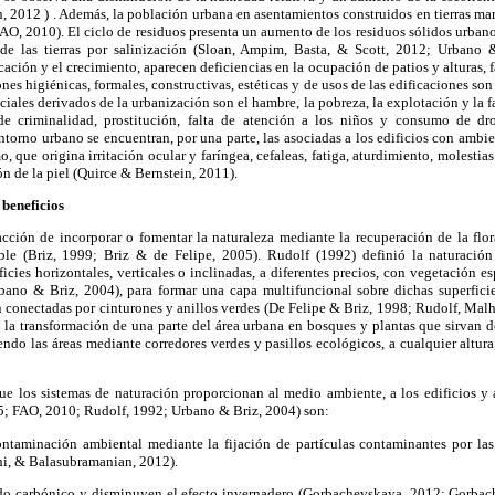
 2012 ) . Además, la población urbana en asentamientos construidos en tierras mar
AO, 2010). El ciclo de residuos presenta un aumento de los residuos sólidos urbano
d de las tierras por salinización (Sloan, Ampim, Basta, & Scott, 2012; Urbano
icación y el crecimiento, aparecen deficiencias en la ocupación de patios y alturas,
nes higiénicas, formales, constructivas, estéticas y de usos de las edificaciones son
iales derivados de la urbanización son el hambre, la pobreza, la explotación y la 
de criminalidad, prostitución, falta de atención a los niños y consumo de dr
torno urbano se encuentran, por una parte, las asociadas a los edificios con ambien
, que origina irritación ocular y faríngea, cefaleas, fatiga, aturdimiento, molestias 
ón de la piel (Quirce & Bernstein, 2011).
 beneficios
acción de incorporar o fomentar la naturaleza mediante la recuperación de la flo
ble (Briz, 1999; Briz & de Felipe, 2005). Rudolf (1992) definió la naturació
ficies horizontales, verticales o inclinadas, a diferentes precios, con vegetación e
ano & Briz, 2004), para formar una capa multifuncional sobre dichas superficies
n conectadas por cinturones y anillos verdes (De Felipe & Briz, 1998; Rudolf, Ma
 la transformación de una parte del área urbana en bosques y plantas que sirvan 
niendo las áreas mediante corredores verdes y pasillos ecológicos, a cualquier altur
e los sistemas de naturación proporcionan al medio ambiente, a los edificios y a
5; FAO, 2010; Rudolf, 1992; Urbano & Briz, 2004) son:
ntaminación ambiental mediante la fijación de partículas contaminantes por las 
hi, & Balasubramanian, 2012).
do carbónico y disminuyen el efecto invernadero (Gorbachevskaya, 2012; Gorbac