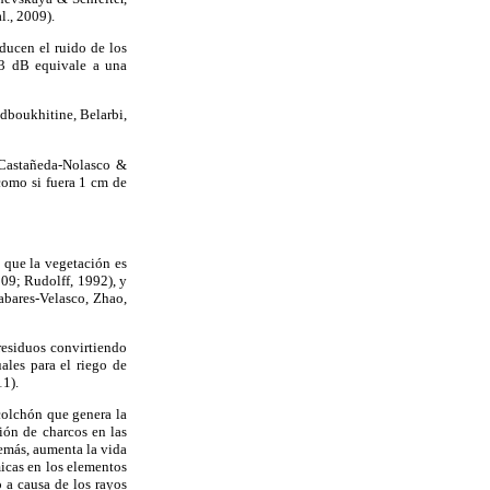
l., 2009).
ducen el ruido de los
 3 dB equivale a una
ldboukhitine, Belarbi,
 (Castañeda-Nolasco &
como si fuera 1 cm de
a que la vegetación es
009; Rudolff, 1992), y
Tabares-Velasco, Zhao,
residuos convirtiendo
ales para el riego de
11).
colchón que genera la
ión de charcos en las
emás, aumenta la vida
micas en los elementos
o a causa de los rayos