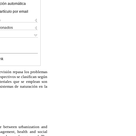
ción automática
artículo por email
s
cionados
nk
revisión repasa los problemas
espectivos se clasifican según
ateriales que se emplean son
 sistemas de naturación en la
ce between urbanization and
nagement, health and social