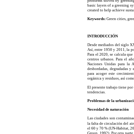
problems solved by greening 
basic layers of a greening s
created to help achieve sust
Keywords:
Green cities, gree
INTRODUCCIÓN
Desde mediados del siglo XX
Así, entre 1950 y 2011, la 
Para el 2020, se calcula que
centros urbanos. Para el añ
Naciones Unidas para la A
desbordadas, degradadas y 
para acoger este crecimient
orgánica y residuos, así como
El presente trabajo tiene po
tendencias.
Problemas de la urbanizac
Necesidad de naturación
Las ciudades son contamina
la falta de circulación del a
el 60 y 70 % (UN-Habitat, 20
Group, 1992). Por otra part