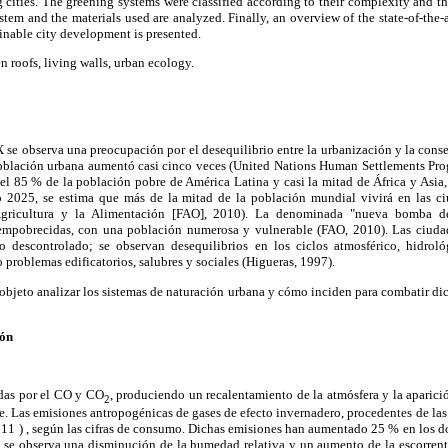
cities. The greening systems were classified according to their complexity and t
ystem and the materials used are analyzed. Finally, an overview of the state-of-the-
ainable city development is presented.
n roofs, living walls, urban ecology.
 se observa una preocupación por el desequilibrio entre la urbanización y la cons
población urbana aumentó casi cinco veces (United Nations Human Settlements Pr
 el 85 % de la población pobre de América Latina y casi la mitad de África y Asia
o 2025, se estima que más de la mitad de la población mundial vivirá en las c
gricultura y la Alimentación [FAO], 2010). La denominada "nueva bomba d
empobrecidas, con una población numerosa y vulnerable (FAO, 2010). Las ciuda
o descontrolado; se observan desequilibrios en los ciclos atmosférico, hidroló
 problemas edificatorios, salubres y sociales (Higueras, 1997).
r objeto analizar los sistemas de naturación urbana y cómo inciden para combatir dic
ión
das por el CO y CO
, produciendo un recalentamiento de la atmósfera y la aparici
2
ire. Las emisiones antropogénicas de gases de efecto invernadero, procedentes de las
11 ) , según las cifras de consumo. Dichas emisiones han aumentado 25 % en los d
e, se observa una disminución de la humedad relativa y un aumento de la escorrent