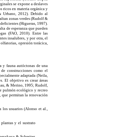
ginales se expone a deslaves
s ricos en materia orgánica y
 & Urbano, 2012). Debido al
 faltan zonas verdes (Rudolf &
 deficientes (Higueras, 1997).
falta de esperanza que pueden
ogas (FAO, 2010). Entre las
tes insalubres, y por otra, el
olfatorias, opresión torácica,
ra y fauna autóctonas de una
n de construcciones como el
specialmente adaptada (Neila,
. El objetivo es crear áreas
lhau, & Merino, 1995; Rudolf,
de pulmón ecológico y recreo
a, que permitan la renovación
 los usuarios (Alonso et al.,
plantas y el sustrato
hevskaya & Schreiter,