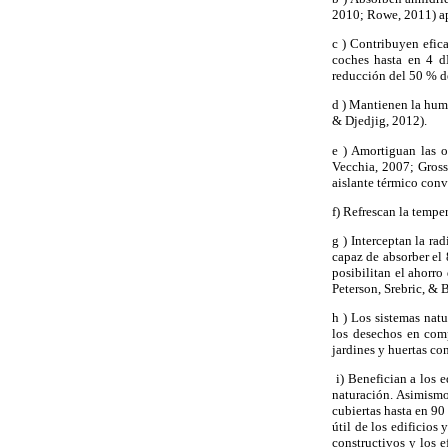
2010; Rowe, 2011) apo
c ) Contribuyen efic
coches hasta en 4 d
reducción del 50 % de
d ) Mantienen la hume
& Djedjig, 2012).
e ) Amortiguan las o
Vecchia, 2007; Gross
aislante térmico conv
f) Refrescan la tempe
g ) Interceptan la ra
capaz de absorber el 
posibilitan el ahorro
Peterson, Srebric, & 
h ) Los sistemas nat
los desechos en comp
jardines y huertas co
i) Benefician a los 
naturación. Asimismo
cubiertas hasta en 9
útil de los edificios
constructivos y los e