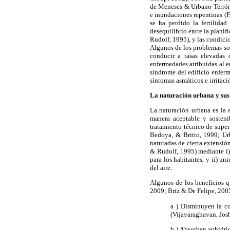
de Meneses & Urbano-Terrón,
e inundaciones repentinas (F
se ha perdido la fertilida
desequilibrio entre la planif
Rudolf, 1995), y las condicio
Algunos de los problemas soc
conducir a tasas elevadas 
enfermedades atribuidas al en
síndrome del edificio enfermo
síntomas asmáticos e irritaci
La naturación urbana y sus
La naturación urbana es la 
manera aceptable y sosteni
tratamiento técnico de super
Bedoya, & Britto, 1999; Urb
naturadas de cierta extensió
& Rudolf, 1995) mediante i)
para los habitantes, y ii) u
del aire.
Algunos de los beneficios qu
2009; Briz & De Felipe, 200
a ) Disminuyen la co
(Vijayaraghavan, Jos
b ) Absorben anhídri