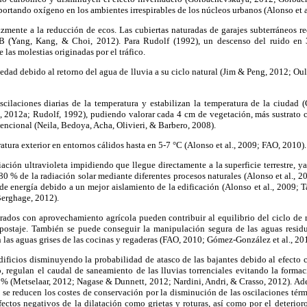
rtando oxígeno en los ambientes irrespirables de los núcleos urbanos (Alonso et a
azmente a la reducción de ecos. Las cubiertas naturadas de garajes subterráneos re
B (Yang, Kang, & Choi, 2012). Para Rudolf (1992), un descenso del ruido en
 las molestias originadas por el tráfico.
dad debido al retorno del agua de lluvia a su ciclo natural (Jim & Peng, 2012; Ou
scilaciones diarias de la temperatura y estabilizan la temperatura de la ciudad
, 2012a; Rudolf, 1992), pudiendo valorar cada 4 cm de vegetación, más sustrato 
encional (Neila, Bedoya, Acha, Olivieri, & Barbero, 2008).
ratura exterior en entornos cálidos hasta en 5-7 °C (Alonso et al., 2009; FAO, 2010).
diación ultravioleta impidiendo que llegue directamente a la superficie terrestre, y
80 % de la radiación solar mediante diferentes procesos naturales (Alonso et al., 2
 de energía debido a un mejor aislamiento de la edificación (Alonso et al., 2009; 
Berghage, 2012).
urados con aprovechamiento agrícola pueden contribuir al equilibrio del ciclo de 
ostaje. También se puede conseguir la manipulación segura de las aguas residu
n las aguas grises de las cocinas y regaderas (FAO, 2010; Gómez-González et al., 20
edificios disminuyendo la probabilidad de atasco de las bajantes debido al efecto 
, regulan el caudal de saneamiento de las lluvias torrenciales evitando la formac
0 % (Metselaar, 2012; Nagase & Dunnett, 2012; Nardini, Andri, & Crasso, 2012). Ad
 y se reducen los costes de conservación por la disminución de las oscilaciones tér
fectos negativos de la dilatación como grietas y roturas, así como por el deterior