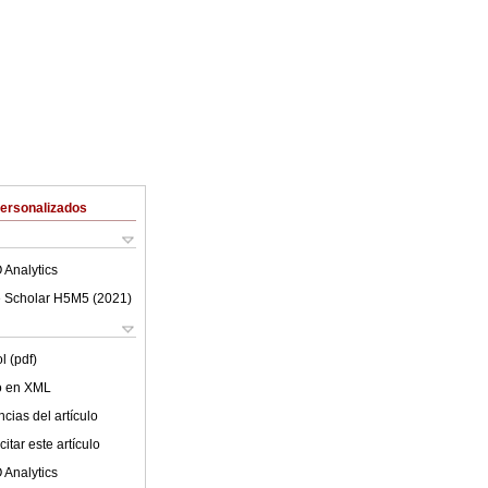
Personalizados
 Analytics
 Scholar H5M5 (
2021
)
l (pdf)
lo en XML
cias del artículo
itar este artículo
 Analytics