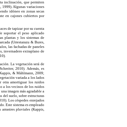
rta inclinación, que permiten
, 1999). Algunas variaciones
siendo idóneo en zonas secas
ste en cajones cubiertos por
paces de tapizar por su cuenta
e soportar el peso aplicado
las plantas y los sistemas de
arcada (Urrestarazu & Bures,
ulos, las fachadas de paneles
as, invernadero extraplano de
10).
tación. La vegetación será de
Schreiter, 2010). Además, es
a, Kappis, & Máhlmann, 2009;
egetación variada a los lados
r otra amortiguar los ruidos
o a los vecinos de los ruidos
 y una imagen más agradable a
s del suelo, sobre estructuras
010). Los céspedes enrejados
jado. Este sistema es empleado
arrastres pluviales (Kappis,