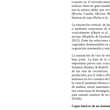
consiste en el enverdecimien
realizar obras de gran tama
son la azotea aljibe que re
(Rivela, Cuerda, Olivieri, 
láminas de tepe (Neila et al.,
La naturación vertical, de fa
o mediante estructuras de 
verticalmente (Ottele et al.
anclaje (Hopkins & Goodwin,
2012). Entre las soluciones 
vegetados desmontables en ca
vegetación intermedia y una 
La naturación de vías de tre
bajo porte. La base de la v
importante prever una evacu
Siemsen, Kramer, & Rudolf, 1
de las vías de circulación,
producidos por el tráfico (Y
molestos en los costados de 
la vista (Castañeda-Nolasco &
de madera, metal, materiale
son estructuras de hormigón, 
para naturar caminos de acc
2010b).
Capas básicas de un sistem