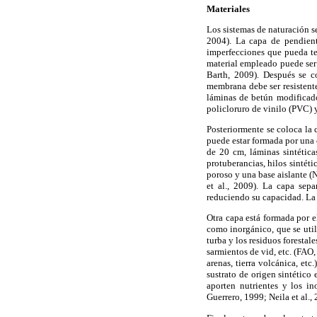
Materiales
Los sistemas de naturación s
2004). La capa de pendiente
imperfecciones que pueda ten
material empleado puede ser
Barth, 2009). Después se c
membrana debe ser resistente
láminas de betún modificado
policloruro de vinilo (PVC)
Posteriormente se coloca la 
puede estar formada por una
de 20 cm, láminas sintética
protuberancias, hilos sintét
poroso y una base aislante (
et al., 2009). La capa sepa
reduciendo su capacidad. La 
Otra capa está formada por el
como inorgánico, que se util
turba y los residuos forestal
sarmientos de vid, etc. (FAO,
arenas, tierra volcánica, etc
sustrato de origen sintético
aporten nutrientes y los i
Guerrero, 1999; Neila et al.