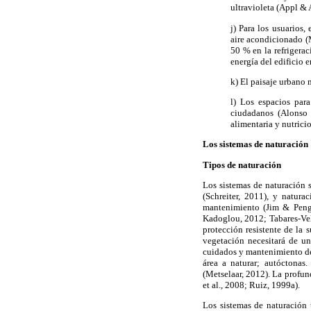
ultravioleta (Appl &
j) Para los usuarios,
aire acondicionado (
50 % en la refrigera
energía del edificio 
k) El paisaje urbano 
l) Los espacios par
ciudadanos (Alonso e
alimentaria y nutrici
Los sistemas de naturación
Tipos de naturación
Los sistemas de naturación s
(Schreiter, 2011), y natur
mantenimiento (Jim & Peng,
Kadoglou, 2012; Tabares-Vel
protección resistente de la s
vegetación necesitará de un
cuidados y mantenimiento de e
área a naturar; autóctonas
(Metselaar, 2012). La profund
et al., 2008; Ruiz, 1999a).
Los sistemas de naturación 