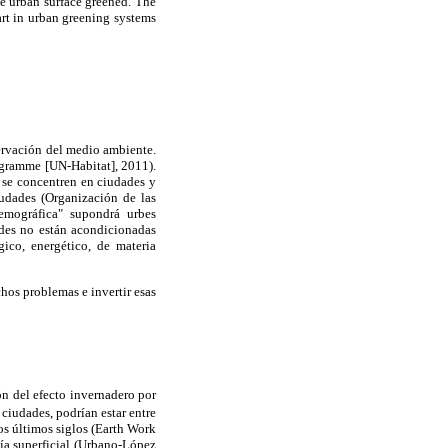
he urban surface greened. The
art in urban greening systems
ervación del medio ambiente.
ogramme [UN-Habitat], 2011).
, se concentren en ciudades y
iudades (Organización de las
emográfica" supondrá urbes
des no están acondicionadas
gico, energético, de materia
hos problemas e invertir esas
ón del efecto invernadero por
 ciudades, podrían estar entre
os últimos siglos (Earth Work
ía superficial (Urbano-López