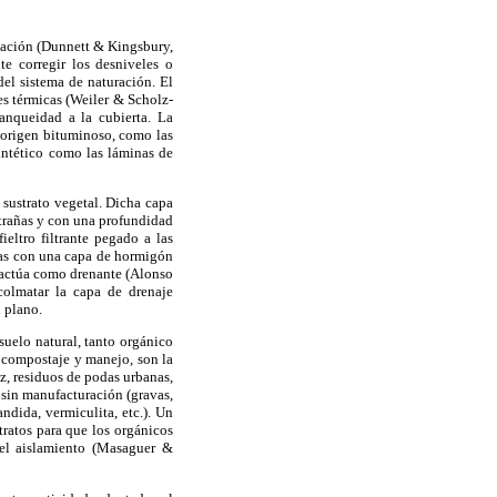
etación (Dunnett & Kingsbury,
te corregir los desniveles o
del sistema de naturación. El
s térmicas (Weiler & Scholz-
anqueidad a la cubierta. La
e origen bituminoso, como las
intético como las láminas de
 sustrato vegetal. Dicha capa
trañas y con una profundidad
eltro filtrante pegado a las
adas con una capa de hormigón
s actúa como drenante (Alonso
 colmatar la capa de drenaje
 plano.
 suelo natural, tanto orgánico
o compostaje y manejo, son la
oz, residuos de podas urbanas,
l sin manufacturación (gravas,
andida, vermiculita, etc.). Un
tratos para que los orgánicos
 el aislamiento (Masaguer &