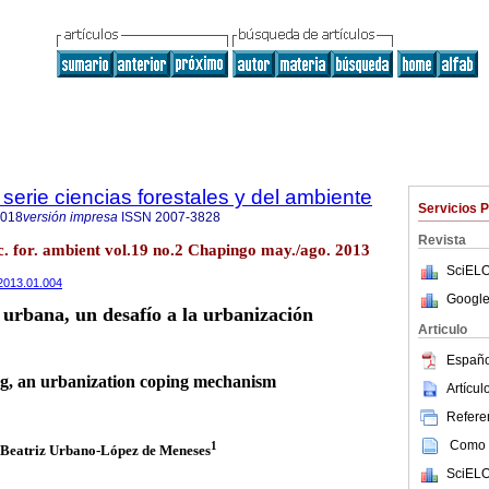
serie ciencias forestales y del ambiente
Servicios 
4018
versión impresa
ISSN
2007-3828
Revista
c. for. ambient vol.19 no.2 Chapingo may./ago. 2013
SciELO
.2013.01.004
Google
urbana, un desafío a la urbanización
Articulo
Españo
g, an urbanization coping mechanism
Artícu
Referen
Como c
1
Beatriz Urbano-López de Meneses
SciELO