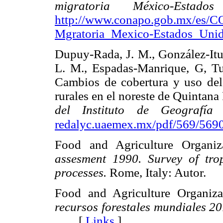
migratoria México-Estad
http://www.conapo.gob.mx/es/C
Mgratoria_Mexico-Estados_Uni
Dupuy-Rada, J. M., González-Iturb
L. M., Espadas-Manrique, G, Tu
Cambios de cobertura y uso de
rurales en el noreste de Quintan
del Instituto de Geografí
redalyc.uaemex.mx/pdf/569/569
Food and Agriculture Organi
assesment 1990. Survey of tro
processes.
Rome, Italy: Autor
Food and Agriculture Organiz
recursos forestales mundiales 20
[
Links
]