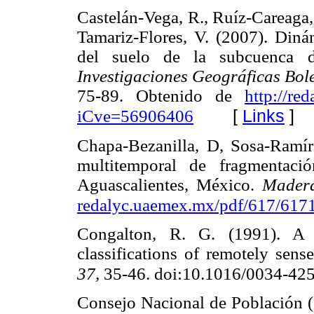
Castelán-Vega, R., Ruíz-Careaga, 
Tamariz-Flores, V. (2007). Din
del suelo de la subcuenca d
Investigaciones Geográficas Bole
75-89. Obtenido de
http://re
[
Links
]
iCve=56906406
Chapa-Bezanilla, D, Sosa-Ramíre
multitemporal de fragmentaci
Aguascalientes, México.
Madera
redalyc.uaemex.mx/pdf/617/617
Congalton, R. G. (1991). A 
classifications of remotely sens
37,
35-46. doi:10.1016/0034-42
Consejo Nacional de Población