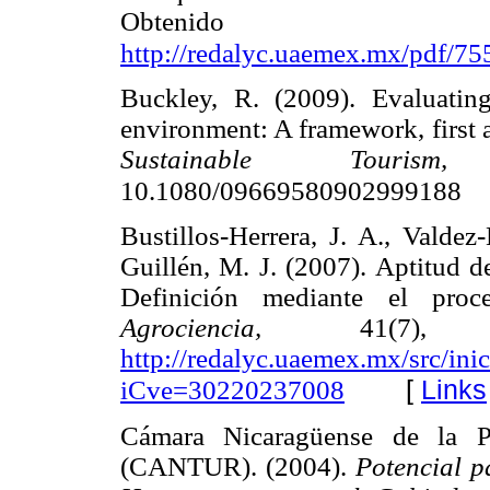
Obte
http://redalyc.uaemex.mx/pdf/7
Buckley, R. (2009). Evaluatin
environment: A framework, first 
Sustainable Tourism,
1
10.1080/09669580902999188
Bustillos-Herrera, J. A., Valdez
Guillén, M. J. (2007). Aptitud d
Definición mediante el proc
Agrociencia,
41(7), 7
http://redalyc.uaemex.mx/src/ini
[
Links
iCve=30220237008
Cámara Nicaragüense de la Pe
(CANTUR). (2004).
Potencial p