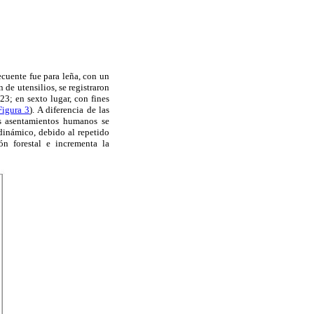
recuente fue para leña, con un
 de utensilios, se registraron
23; en sexto lugar, con fines
Figura 3
). A diferencia de las
os asentamientos humanos se
dinámico, debido al repetido
ón forestal e incrementa la