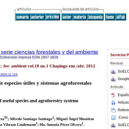
serie ciencias forestales y del ambiente
Servicios 
4018
versión impresa
ISSN
2007-3828
Revista
c. for. ambient vol.18 no.1 Chapingo ene./abr. 2012
SciELO
a.2010.11.124
Google
e especies útiles y sistemas agroforestales
Articulo
Españo
f useful species and agroforestry systems
Artícu
Referen
Como c
¶1
1
rza
; Alfredo Santiago Santiago
; Miguel Ángel Musálem
3
1
ke Vibrans Lindemann
; Ma. Antonia Pérez Olvera
.
SciELO