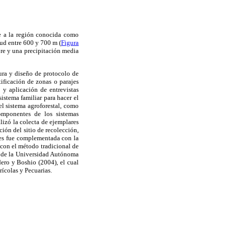
e a la región conocida como
itud entre 600 y 700 m (
Figura
bre y una precipitación media
ura y diseño de protocolo de
tificación de zonas o parajes
 y aplicación de entrevistas
istema familiar para hacer el
el sistema agroforestal, como
omponentes de los sistemas
lizó la colecta de ejemplares
ción del sitio de recolección,
ares fue complementada con la
 con el método tradicional de
es de la Universidad Autónoma
ero y Boshio (2004), el cual
rícolas y Pecuarias.