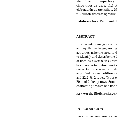
identificaron 81 especies y 
cinco tipos de usos; 11.1 %
elaboración de utensilios, 29
% utilizan sistemas agrosilv
Palabras clave:
Patrimonio b
ABSTRACT
Biodiversity management and 
and aquifer recharge, among 
activities, raise the need to
to identify and describe the 
of uses, as a synthetic expr
based on participatory works
transects, interviews, recor
amplified by the multifuncti
and 22.2 %, 2 types. Types o
20, and 6, hedgerows. Some 
economic purposes and use 
Key words:
Biotic heritage, 
INTRODUCCIÓN
Las culturas mesoamericanas