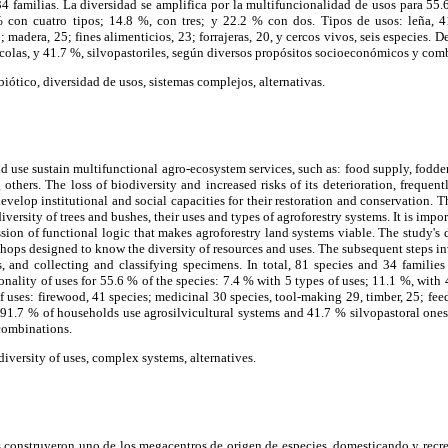
34 familias. La diversidad se amplifica por la multifuncionalidad de usos para 55
 con cuatro tipos; 14.8 %, con tres; y 22.2 % con dos. Tipos de usos: leña, 4
; madera, 25; fines alimenticios, 23; forrajeras, 20, y cercos vivos, seis especies. De
ícolas, y 41.7 %, silvopastoriles, según diversos propósitos socioeconómicos y com
iótico, diversidad de usos, sistemas complejos, alternativas.
use sustain multifunctional agro-ecosystem services, such as: food supply, fodder, f
others. The loss of biodiversity and increased risks of its deterioration, frequen
 develop institutional and social capacities for their restoration and conservation. 
diversity of trees and bushes, their uses and types of agroforestry systems. It is impo
ession of functional logic that makes agroforestry land systems viable. The study'
hops designed to know the diversity of resources and uses. The subsequent steps inv
ds, and collecting and classifying specimens. In total, 81 species and 34 families 
onality of uses for 55.6 % of the species: 7.4 % with 5 types of uses; 11.1 %, with 
f uses: firewood, 41 species; medicinal 30 species, tool-making 29, timber, 25; feed
91.7 % of households use agrosilvicultural systems and 41.7 % silvopastoral ones,
combinations.
diversity of uses, complex systems, alternatives.
 construyeron uno de los megacentros de origen de especies, domesticando y recre