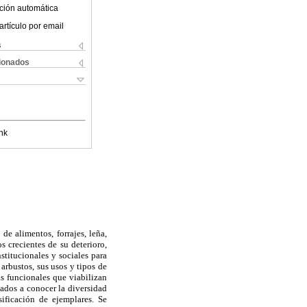
ción automática
artículo por email
s
cionados
nk
e alimentos, forrajes, leña,
s crecientes de su deterioro,
stitucionales y sociales para
 arbustos, sus usos y tipos de
as funcionales que viabilizan
ntados a conocer la diversidad
sificación de ejemplares. Se