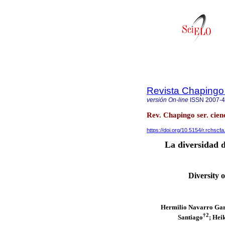
Revista Chapingo 
versión On-line
ISSN
2007-
Rev. Chapingo ser. cien
https://doi.org/10.5154/r.rchscf
La diversidad d
Diversity o
Hermilio Navarro Ga
†2
Santiago
; Hei