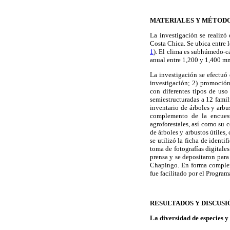
MATERIALES Y MÉTOD
La investigación se realiz
Costa Chica. Se ubica entre l
1
). El clima es subhúmedo-cá
anual entre 1,200 y 1,400 m
La investigación se efectuó
investigación; 2) promoción 
con diferentes tipos de uso
semiestructuradas a 12 famil
inventario de árboles y arbu
complemento de la encuest
agroforestales, así como su 
de árboles y arbustos útiles,
se utilizó la ficha de ident
toma de fotografías digitale
prensa y se depositaron para
Chapingo. En forma compleme
fue facilitado por el Program
RESULTADOS Y DISCUSI
La diversidad de especies y 