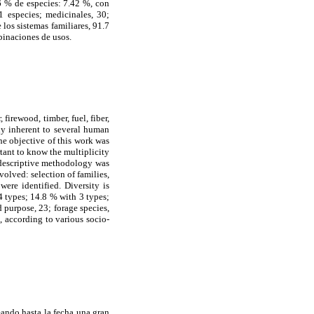
.6 % de especies: 7.42 %, con
1 especies; medicinales, 30;
 los sistemas familiares, 91.7
binaciones de usos.
irewood, timber, fuel, fiber,
tly inherent to several human
The objective of this work was
rtant to know the multiplicity
s descriptive methodology was
olved: selection of families,
were identified. Diversity is
4 types; 14.8 % with 3 types;
 purpose, 23; forage species,
 according to various socio-
ando hasta la fecha una gran