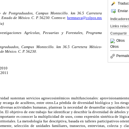
Traduc
Enviar 
io de Postgraduados, Campus Montecillo. km 36.5 Carretera
 Estado de México. C. P. 56230.
Correo-e:
hermnava@colpos.mx
Indicadore
ia)
Links rela
vestigaciones Agrícolas, Pecuarias y Forestales, Programa
Compartir
Otros
stgraduados, Campus Montecillo. km 36.5 Carretera México-
Otros
de México. C. P. 56230.
Permali
 2010
, 2011
sidad sustentan servicios agroecosistémicos multifuncionales: aprovisionamiento d
y recarga de acuíferos, entre otros.La pérdida de diversidad biológica y los riesgo
diversas actividades humanas, plantean la necesidad de desarrollar capacidades in
n. El objetivo de este trabajo fue identificar y describir la diversidad de árboles y
importante es conocer la multiplicidad de usos, como expresión sintética de lógic
erritoriales. La metodología fue descriptiva, basada en talleres participativos orie
ormente, selección de unidades familiares, transectos, entrevistas, colecta y cla