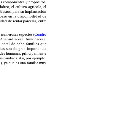
tes componentes y propósitos,
bóreo, el cultivo agrícola, el
rbustos, para su implantación
base en la disponibilidad de
idad de rentar parcelas, entre
a numerosas especies (
Cuadro
y Anacardiaceae, Annonaceae,
 total de ocho familias que
olias son de gran importancia
dades humanas, principalmente
us cambios. Así, por ejemplo,
), ya que es una familia muy