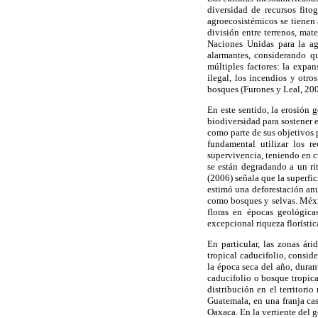
diversidad de recursos fitog
agroecosistémicos se tienen 
división entre terrenos, mat
Naciones Unidas para la ag
alarmantes, considerando q
múltiples factores: la expan
ilegal, los incendios y otr
bosques (Furones y Leal, 200
En este sentido, la erosión 
biodiversidad para sostener 
como parte de sus objetivos 
fundamental utilizar los r
supervivencia, teniendo en c
se están degradando a un ri
(2006) señala que la superfi
estimó una deforestación anu
como bosques y selvas. Méxi
floras en épocas geológica
excepcional riqueza florístic
En particular, las zonas ár
tropical caducifolio, consi
la época seca del año, dura
caducifolio o bosque tropica
distribución en el territori
Guatemala, en una franja cas
Oaxaca. En la vertiente del 