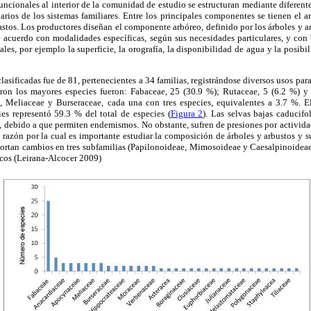
funcionales al interior de la comunidad de estudio se estructuran mediante diferen
arios de los sistemas familiares. Entre los principales componentes se tienen el ar
stos. Los productores diseñan el componente arbóreo, definido por los árboles y a
e acuerdo con modalidades específicas, según sus necesidades particulares, y con 
riales, por ejemplo la superficie, la orografía, la disponibilidad de agua y la posibil
lasificadas fue de 81, pertenecientes a 34 familias, registrándose diversos usos par
raron los mayores especies fueron: Fabaceae, 25 (30.9 %); Rutaceae, 5 (6.2 %) 
 Meliaceae y Burseraceae, cada una con tres especies, equivalentes a 3.7 %. El
ies representó 59.3 % del total de especies (
Figura 2
). Las selvas bajas caducif
a, debido a que permiten endemismos. No obstante, sufren de presiones por activi
a, razón por la cual es importante estudiar la composición de árboles y arbustos y s
eportan cambios en tres subfamilias (Papilonoideae, Mimosoideae y Caesalpinoideae
ecos (Leirana-Alcocer 2009)