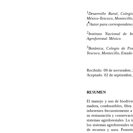
1
Desarrollo Rural, Coleg
México-Texcoco, Montecillo,
¶
(
Autor para correspondenc
2
Instituto Nacional de In
Agroforestal. México.
3
Botánica, Colegio de Po
Texcoco, Montecillo, Estado 
Recibido: 09 de noviembre,
Aceptado: 02 de septiembre
RESUMEN
El manejo y uso de biodiver
madera, combustibles, fibra 
inherentes frecuentemente a 
su restauración y conservació
sistemas agroforestales. Lo 
los sistemas agroforestales t
de recursos y usos. Posteri