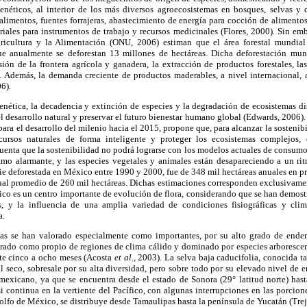
enéticos, al interior de los más diversos agroecosistemas en bosques, selvas y d
alimentos, fuentes forrajeras, abastecimiento de energía para cocción de alimentos
eriales para instrumentos de trabajo y recursos medicinales (Flores, 2000). Sin em
ricultura y la Alimentación (ONU, 2006) estiman que el área forestal mundia
ue anualmente se deforestan 13 millones de hectáreas. Dicha deforestación mund
sión de la frontera agrícola y ganadera, la extracción de productos forestales, las
os. Además, la demanda creciente de productos maderables, a nivel internacional, 
6).
genética, la decadencia y extinción de especies y la degradación de ecosistemas d
el desarrollo natural y preservar el futuro bienestar humano global (Edwards, 2006).
para el desarrollo del milenio hacia el 2015, propone que, para alcanzar la sostenib
ecursos naturales de forma inteligente y proteger los ecosistemas complejos
uenta que la sostenibilidad no podrá lograrse con los modelos actuales de consumo 
tmo alarmante, y las especies vegetales y animales están desapareciendo a un r
cie deforestada en México entre 1990 y 2000, fue de 348 mil hectáreas anuales en 
al promedio de 260 mil hectáreas. Dichas estimaciones corresponden exclusivament
co es un centro importante de evolución de flora, considerando que se han demost
s, y la influencia de una amplia variedad de condiciones fisiográficas y cli
a.
idas se han valorado especialmente como importantes, por su alto grado de ende
derado como propio de regiones de clima cálido y dominado por especies arborescen
nte cinco a ocho meses (Acosta
et al.,
2003). La selva baja caducifolia, conocida 
l seco, sobresale por su alta diversidad, pero sobre todo por su elevado nivel d
o mexicano, ya que se encuentra desde el estado de Sonora (29° latitud norte) has
i continua en la vertiente del Pacífico, con algunas interrupciones en las porci
golfo de México, se distribuye desde Tamaulipas hasta la península de Yucatán (Trej