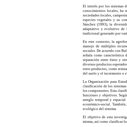
El interés por los sistemas 
conocimientos locales, ha 
sociedades locales, campesina
especies vegetales y su co
Sánchez (1993), la diversi
adaptativo y evolutivo de 
tradicional generado por vari
En este contexto, la agrofo
manejo de múltiples recurso
sociales. De acuerdo con Ball
señala como característica d
separación entre éstos y otr
diversos productos esperados 
otros productos, como resinas
del suelo y el incremento o 
La Organización para Estud
clasificación de los sistema
los componentes. Esta clasif
funciones y objetivos. Según
arreglo temporal y espacial
económico-social. También, 
ecológico del sistema.
El objetivo de esta investig
misma, así como clasificar lo