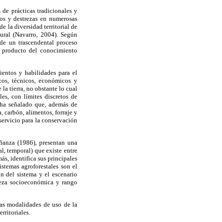
 de prácticas tradicionales y
os y destrezas en numerosas
e la diversidad territorial de
tural (Navarro, 2004). Según
de un trascendental proceso
n producto del conocimiento
ientos y habilidades para el
icos, técnicos, económicos y
la tierra, no obstante lo cual
les, con límites discretos de
se ha señalado que, además de
, carbón, alimentos, forraje y
 servicio para la conservación
ñanza (1986), presentan una
l, temporal) que existe entre
s, identifica sus principales
istemas agroforestales son el
n del sistema y el escenario
aleza socioeconómica y rango
 las modalidades de uso de la
rritoriales.