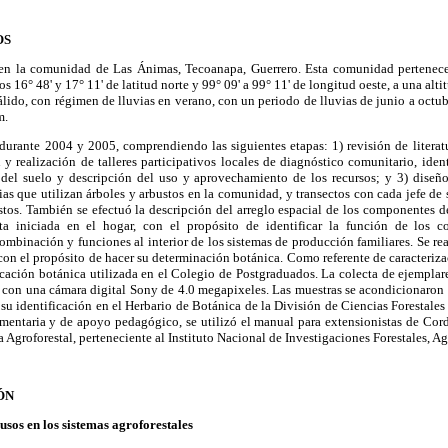
OS
ó en la comunidad de Las Ánimas, Tecoanapa, Guerrero. Esta comunidad pertenec
os 16° 48' y 17° 11' de latitud norte y 99° 09' a 99° 11' de longitud oeste, a una alt
lido, con régimen de lluvias en verano, con un periodo de lluvias de junio a octu
m.
 durante 2004 y 2005, comprendiendo las siguientes etapas: 1) revisión de literat
y realización de talleres participativos locales de diagnóstico comunitario, iden
 del suelo y descripción del uso y aprovechamiento de los recursos; y 3) diseño
ias que utilizan árboles y arbustos en la comunidad, y transectos con cada jefe de s
stos. También se efectuó la descripción del arreglo espacial de los componentes d
a iniciada en el hogar, con el propósito de identificar la función de los c
combinación y funciones al interior de los sistemas de producción familiares. Se rea
 con el propósito de hacer su determinación botánica. Como referente de caracteriza
ificación botánica utilizada en el Colegio de Postgraduados. La colecta de ejempl
s con una cámara digital Sony de 4.0 megapixeles. Las muestras se acondicionaron
 su identificación en el Herbario de Botánica de la División de Ciencias Forestal
ntaria y de apoyo pedagógico, se utilizó el manual para extensionistas de Cord
a Agroforestal, perteneciente al Instituto Nacional de Investigaciones Forestales, Ag
ÓN
usos en los sistemas agroforestales