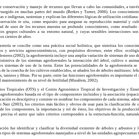
de conservación y manejo de recursos que llevan a cabo las comunidades, a través
resurgido en muchas partes del mundo (Berkes y Turner, 2006). Los conocimient
s e indígenas, sustentan y explican las diferentes lógicas de utilización cotidiana d
nservación
in situ
, como requisito para asegurar su reproducción material y cul
dad de usos de los recursos muestra un profundo conocimiento, como resultado 
los grupos culturales a su entorno natural, y cuyas sensibles interacciones so
os cientos de años.
restería se concibe como una práctica social holística, que sintetiza los conocim
s y servicios agroecosistémicos, con propósitos diversos; entre ellos: ecológ
esteros (2002), la agroforestería incluye una amplia variación de sistemas de uso de 
istintiva de los sistemas agroforestales la interacción del árbol, cultivo o anima
os sistemas de uso de la tierra. Entre las potencialidades de la agroforestería 
de la cosecha de los cultivos establecidos, se añaden los de árboles multiusos: leña
, taninos y fibras. Por su parte, entre las funciones agroforestales es importante el
el mantenimiento de su nivel de fertilidad (Musálem, 2002).
ios Tropicales (OTS) y el Centro Agronómico Tropical de Investigación y Ense
s agroforestales basada en el tipo de componentes incluidos y la asociación (espacia
icación es descriptiva y consiste en nombrar los componentes de cada sistema; ademá
 Nair (2003), los criterios más fáciles y obvios de usar para la clasificación de s
 de los componentes, la importancia y rol de éstos, los objetivos de la producció
precisa el autor que tales criterios corresponden a la estructura-función, natur
ación fue identificar y clasificar la diversidad existente de árboles y arbustos y
s tipos de sistemas agroforestales manejados a nivel de las unidades agropecuarias te