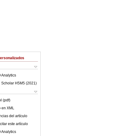
Personalizados
 Analytics
 Scholar H5M5 (
2021
)
l (pdf)
lo en XML
cias del artículo
itar este artículo
 Analytics