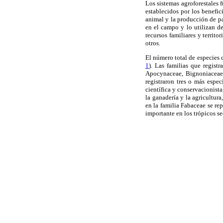
Los sistemas agroforestales 
establecidos por los benefici
animal y la producción de pa
en el campo y lo utilizan d
recursos familiares y territo
otros.
El número total de especies c
1
). Las familias que regist
Apocynaceae, Bignoniaceae,
registraron tres o más espec
científica y conservacionist
la ganadería y la agricultur
en la familia Fabaceae se r
importante en los trópicos s