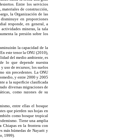
esiertos. Entre los servicios
, materiales de construcción,
bargo, la Organización de las
l disminuye en proporciones
ial responde, en general, a
 actividades mineras, la tala
aumenta la presión sobre los
isminuirán la capacidad de la
 En este tenor la ONU (2010),
ilidad del medio ambiente, es
, de lo que depende nuestra
y uso de recursos; los suelos
itmo sin precedentes. La ONU
promedio, y entre 2000 y 2005
e a la superficie clasificada
rado diversas migraciones de
máticas, como razones de su
mismo, entre ellas el bosque
tes que pierden sus hojas en
también como bosque tropical
e endemismo. Tiene una amplia
ta Chiapas en la frontera con
ones más húmedas de Nayarit y
o, 1999).