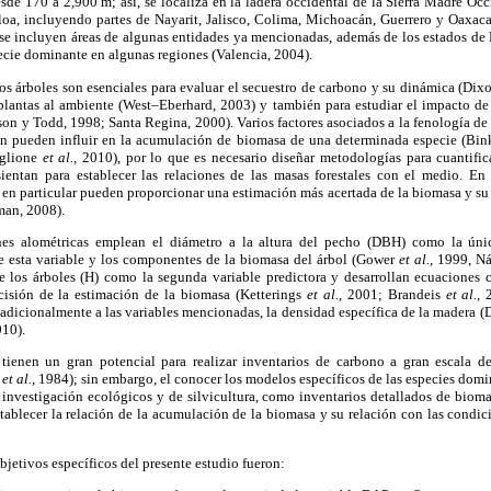
de 170 a 2,900 m; así, se localiza en la ladera occidental de la Sierra Madre Occ
aloa, incluyendo partes de Nayarit, Jalisco, Colima, Michoacán, Guerrero y Oaxaca
e incluyen áreas de algunas entidades ya mencionadas, además de los estados de
ecie dominante en algunas regiones (Valencia, 2004).
os árboles son esenciales para evaluar el secuestro de carbono y su dinámica (Di
plantas al ambiente (West–Eberhard, 2003) y también para estudiar el impacto de l
son y Todd, 1998; Santa Regina, 2000). Varios factores asociados a la fenología de 
lan pueden influir en la acumulación de biomasa de una determinada especie (Bin
glione
et al.,
2010), por lo que es necesario diseñar metodologías para cuantific
entan para establecer las relaciones de las masas forestales con el medio. En 
 en particular pueden proporcionar una estimación más acertada de la biomasa y su
man, 2008).
es alométricas emplean el diámetro a la altura del pecho (DBH) como la úni
re esta variable y los componentes de la biomasa del árbol (Gower
et al.,
1999, Náv
de los árboles (H) como la segunda variable predictora y desarrollan ecuaciones
isión de la estimación de la biomasa (Ketterings
et al.,
2001; Brandeis
et al.,
2
 adicionalmente a las variables mencionadas, la densidad específica de la madera
10).
tienen un gran potencial para realizar inventarios de carbono a gran escala de
r
et al.,
1984); sin embargo, el conocer los modelos específicos de las especies domin
e investigación ecológicos y de silvicultura, como inventarios detallados de bio
stablecer la relación de la acumulación de la biomasa y su relación con las cond
objetivos específicos del presente estudio fueron: