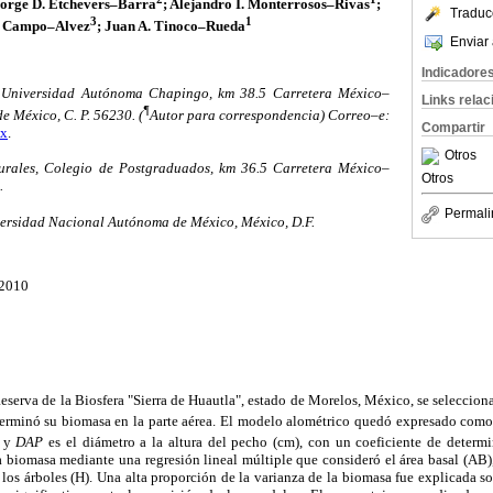
Jorge D. Etchevers–Barra
; Alejandro I. Monterrosos–Rivas
;
Traduc
3
1
o Campo–Alvez
; Juan A. Tinoco–Rueda
Enviar 
Indicadore
 Universidad Autónoma Chapingo, km 38.5 Carretera México–
Links rela
¶
e México, C. P. 56230. (
Autor para correspondencia) Correo–e:
Compartir
mx
.
Otros
turales, Colegio de Postgraduados, km 36.5 Carretera México–
Otros
.
Permali
iversidad Nacional Autónoma de México, México, D.F.
 2010
Reserva de la Biosfera "Sierra de Huautla", estado de Morelos, México, se seleccio
erminó su biomasa en la parte aérea. El modelo alométrico quedó expresado com
) y
DAP
es el diámetro a la altura del pecho (cm), con un coeficiente de determ
 biomasa mediante una regresión lineal múltiple que consideró el área basal (AB),
los árboles (H). Una alta proporción de la varianza de la biomasa fue explicada so