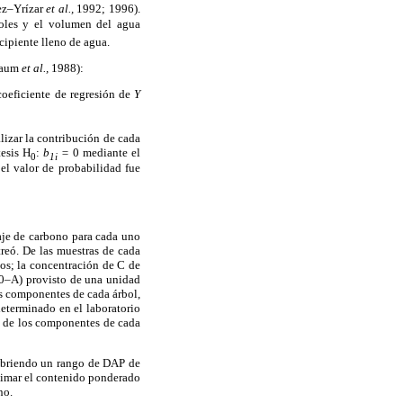
nez–Yrízar
et al.,
1992; 1996).
boles y el volumen del agua
cipiente lleno de agua.
nbaum
et al.,
1988):
coeficiente de regresión de
Y
alizar la contribución de cada
tesis H
:
b
=
0 mediante el
0
1i
el valor de probabilidad fue
taje de carbono para cada uno
reó. De las muestras de cada
s; la concentración de C de
0–A) provisto de una unidad
os componentes de cada árbol,
eterminado en el laboratorio
o de los componentes de cada
ubriendo un rango de DAP de
stimar el contenido ponderado
no.