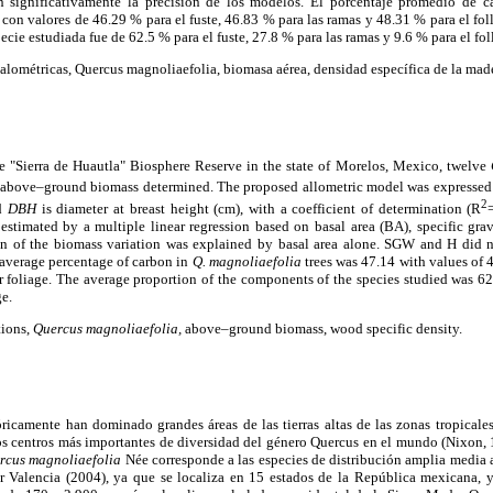
significativamente la precisión de los modelos. El porcentaje promedio de c
con valores de 46.29 % para el fuste, 46.83 % para las ramas y 48.31 % para el fo
cie estudiada fue de 62.5 % para el fuste, 27.8 % para las ramas y 9.6 % para el foll
lométricas, Quercus magnoliaefolia, biomasa aérea, densidad específica de la mad
he "Sierra de Huautla" Biosphere Reserve in the state of Morelos, Mexico, twelve
ir above–ground biomass determined. The proposed allometric model was expressed
2
nd
DBH
is diameter at breast height (cm), with a coefficient of determination (R
timated by a multiple linear regression based on basal area (BA), specific gr
on of the biomass variation was explained by basal area alone. SGW and H did no
 average percentage of carbon in
Q. magnoliaefolia
trees was 47.14 with values of 
 foliage. The average proportion of the components of the species studied was 62
ge.
tions,
Quercus magnoliaefolia,
above–ground biomass, wood specific density.
ricamente han dominado grandes áreas de las tierras altas de las zonas tropicale
los centros más importantes de diversidad del género Quercus en el mundo (Nixon, 
rcus magnoliaefolia
Née corresponde a las especies de distribución amplia media 
por Valencia (2004), ya que se localiza en 15 estados de la República mexicana, 