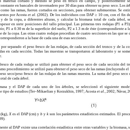
 el material cortado y medido se pesó en fresco en campo, y posteriormente se 
constante en bancales de invernadero por 30 días para obtener su peso seco. Los 
al como las ramas, fueron cortados en secciones, para obtener submuestras. Se est
puestos por Acosta
et al.
(2002). De los individuos con DAP ≥ 10 cm, con el fin de
y de la copa, a diferentes alturas, y calcular la biomasa total de cada árbol, s
esor en siete posiciones del tallo principal. Las primeras tres rodajas (P1 a P3)
io; P1 a 0.30 m de la superficie del suelo, P2 a 1.3 m de éste (correspondiente a l
se de la copa. Las otras cuatro rodajas procedían de cuatro secciones en las que se 
 correspondieron a la base de cada una de esas secciones.
por separado el peso fresco de las rodajas, de cada sección del tronco y de la cop
as en cada sección. Todas las muestras se transportaron al laboratorio y se some
e.
resco de cada rodaja se utilizó para obtener el peso seco de cada sección del tr
smo procedimiento se utilizó para obtener el peso seco de las ramas (incluyendo el 
 peso seco/peso fresco de las rodajas de las ramas muestra. La suma del peso seco 
otal de cada árbol.
masa y el DAP de cada uno de los árboles, se seleccionó el siguiente mode
te tipo de estudios (Ter–Mikaelian y Korzukhin, 1997; Acosta
et al.,
2002; Návar, 2
 (kg),
X
es el DAP (cm) y
b
y
k
son los parámetros estadísticos estimados. El proce
09).
ente al DAP existe una correlación estadística entre otras variables y la biomasa, s