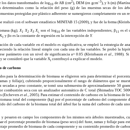
2
–3
los datos transformados de log
de AB (cm
), DEM (en gcm
), y h (m) (Martí
10
determinados como la relación del peso (g) de las muestras secas de los ár
 muestras protegidas por plástico adherente se sumergieron completamente en un re
 se realizó con el software estadístico MINITAB 15 (2009), y fue de la forma (Klei
iomasa (kg);
X
X
X
X
son el log
de las variables independientes; β
es el 
1
2
3
i
,
10
11
 X
y βo es la constante de regresión en la intercepción de
Y.
1
pación de cada variable en el modelo es significativa, se empleó la estrategia de an
eciendo la relación lineal simple con cada una de las variables. Se probó la hipó
 ese parámetro con un nivel de significancia a= 0.05 (Kleinbaum
et al.,
1988). Si 
y se consideró que la variable X
contribuyó a explicar el modelo.
i
o de carbono
dos para la determinación de biomasa se eligieron seis para determinar el porcen
ramas y follaje), cubriendo proporcionalmente el rango de diámetros que se muest
z secadas a peso constante, se tomó una submuestra de aproximadamente 50 gramo
por combustión seca con un analizador automático de C total (Shimadzu TOC 500
as (Etchevers
et al.,
2005). Para estimar el contenido de carbono en la biomasa de l
a biomasa total del componente (kg) por el porcentaje de carbono del componente d
ido del carbono de la biomasa total del árbol fue la suma del carbono de cada un
n y pesaron en campo los componentes de los mismos seis árboles muestreados, c
imar el porcentaje promedio de biomasa (peso seco) del fuste, ramas y follaje para e
centaje promedio de biomasa de cada componente y su contenido promedio de carbo