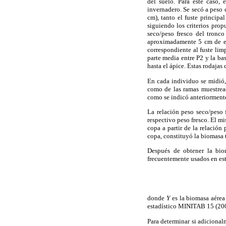
del suelo. Para este caso,
invernadero. Se secó a peso 
cm), tanto el fuste princip
siguiendo los criterios pro
seco/peso fresco del tronco 
aproximadamente 5 cm de esp
correspondiente al fuste limp
parte media entre P2 y la ba
hasta el ápice. Estas rodajas
En cada individuo se midió, 
como de las ramas muestread
como se indicó anteriorment
La relación peso seco/peso f
respectivo peso fresco. El mi
copa a partir de la relación
copa, constituyó la biomasa t
Después de obtener la bio
frecuentemente usados en es
donde
Y
es la biomasa aérea
estadístico MINITAB 15 (20
Para determinar si adicionalm