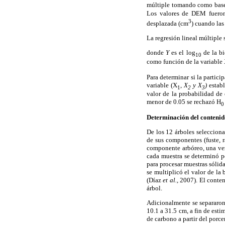
múltiple tomando como base 
Los valores de DEM fueron 
3
desplazada (cm
) cuando las
La regresión lineal múltiple
donde
Y
es el log
de la b
10
como función de la variable
Para determinar si la partici
variable (X
,
X
y X
)
establ
1
2
3
valor de la probabilidad de
menor de 0.05 se rechazó H
0
Determinación del contenid
De los 12 árboles selecciona
de sus componentes (fuste, 
componente arbóreo, una ve
cada muestra se determinó 
para procesar muestras sólid
se multiplicó el valor de l
(Díaz
et al.,
2007). El conten
árbol.
Adicionalmente se separaro
10.1 a 31.5 cm, a fin de est
de carbono a partir del por