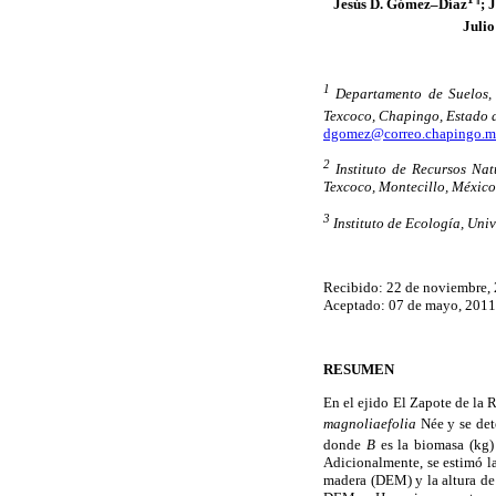
Jesús D. Gómez–Díaz
; 
Juli
1
Departamento de Suelos,
Texcoco, Chapingo, Estado d
dgomez@correo.chapingo.
2
Instituto de Recursos Na
Texcoco, Montecillo, México
3
Instituto de Ecología, Un
Recibido: 22 de noviembre,
Aceptado: 07 de mayo, 2011
RESUMEN
En el ejido El Zapote de la 
magnoliaefolia
Née y se det
donde
B
es la biomasa (kg
Adicionalmente, se estimó la
madera (DEM) y la altura de 