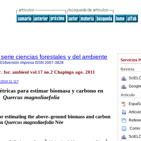
serie ciencias forestales y del ambiente
Servicios 
4018
versión impresa
ISSN
2007-3828
Revista
c. for. ambient vol.17 no.2 Chapingo ago. 2011
SciELO
a.2010.11.117
Google
étricas para estimar biomasa y carbono en
Articulo
Quercus magnoliaefolia
Españo
Artícu
for estimating the above–ground biomass and carbon
Referen
in
Quercus magnoliaefolia
Née
Como c
SciELO
2
1