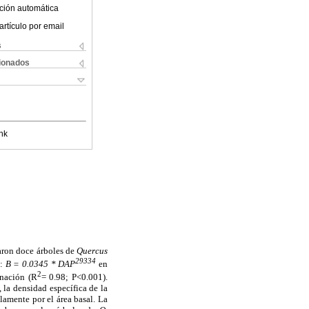
ción automática
artículo por email
s
cionados
nk
naron doce árboles de
Quercus
29334
o:
B = 0.0345 * DAP
en
2
inación (R
= 0.98; P<0.001).
 la densidad específica de la
lamente por el área basal. La