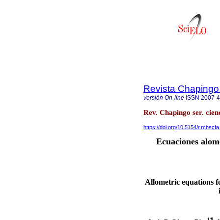
Revista Chapingo 
versión On-line
ISSN
2007-
Rev. Chapingo ser. cien
https://doi.org/10.5154/r.rchscf
Ecuaciones alom
Allometric equations 
1¶