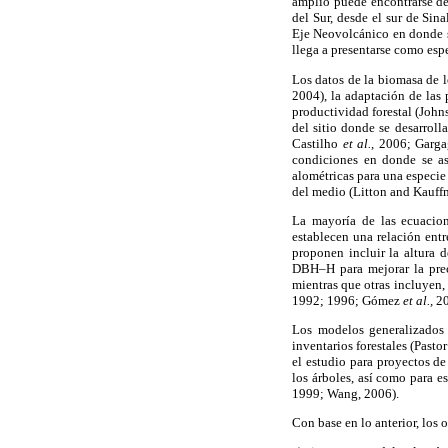
amplio puede encontrarse des
del Sur, desde el sur de Sin
Eje Neovolcánico en donde s
llega a presentarse como esp
Los datos de la biomasa de l
2004), la adaptación de las 
productividad forestal (John
del sitio donde se desarrol
Castilho
et al.,
2006; Garga
condiciones en donde se asi
alométricas para una especie
del medio (Litton and Kauff
La mayoría de las ecuacion
establecen una relación ent
proponen incluir la altura 
DBH–H para mejorar la prec
mientras que otras incluyen,
1992; 1996; Gómez
et al.,
20
Los modelos generalizados 
inventarios forestales (Pasto
el estudio para proyectos d
los árboles, así como para e
1999; Wang, 2006).
Con base en lo anterior, los 