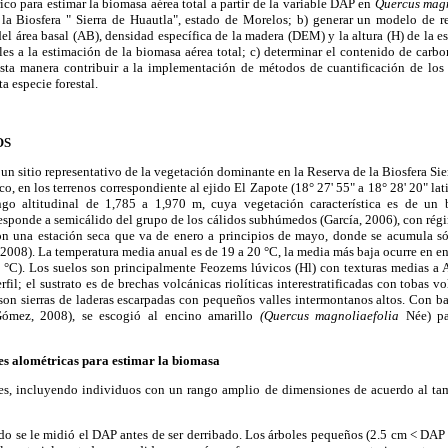
ico para estimar la biomasa aérea total a partir de la variable DAP en
Quercus magn
la Biosfera " Sierra de Huautla", estado de Morelos; b) generar un modelo de re
del área basal (AB), densidad específica de la madera (DEM) y la altura (H) de la es
les a la estimación de la biomasa aérea total; c) determinar el contenido de car
esta manera contribuir a la implementación de métodos de cuantificación de lo
a especie forestal.
OS
 un sitio representativo de la vegetación dominante en la Reserva de la Biosfera Sie
, en los terrenos correspondiente al ejido El Zapote (18° 27' 55" a 18° 28' 20" lat
go altitudinal de 1,785 a 1,970 m, cuya vegetación característica es de un
rresponde a semicálido del grupo de los cálidos subhúmedos (García, 2006), con rég
n una estación seca que va de enero a principios de mayo, donde se acumula só
008). La temperatura media anual es de 19 a 20 °C, la media más baja ocurre en ene
23 °C). Los suelos son principalmente Feozems lúvicos (Hl) con texturas medias a
erfil; el sustrato es de brechas volcánicas riolíticas interestratificadas con tobas v
on sierras de laderas escarpadas con pequeños valles intermontanos altos. Con ba
ómez, 2008), se escogió al encino amarillo
(Quercus magnoliaefolia
Née) par
es alométricas para estimar la biomasa
es, incluyendo individuos con un rango amplio de dimensiones de acuerdo al tam
o se le midió el DAP antes de ser derribado. Los árboles pequeños (2.5 cm < DAP 