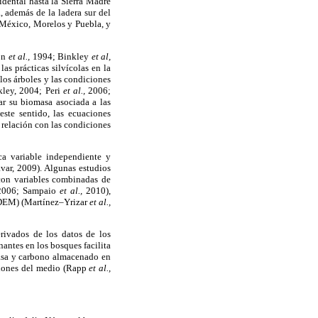
idental hasta la Sierra Madre
, además de la ladera sur del
 México, Morelos y Puebla, y
xon
et al.,
1994; Binkley
et al,
as prácticas silvícolas en la
los árboles y las condiciones
kley, 2004; Peri
et al.,
2006;
ar su biomasa asociada a las
este sentido, las ecuaciones
 relación con las condiciones
ca variable independiente y
ar, 2009). Algunas estudios
 con variables combinadas de
006; Sampaio
et al.,
2010),
 (DEM) (Martínez–Yrizar
et al.,
rivados de los datos de los
antes en los bosques facilita
masa y carbono almacenado en
iciones del medio (Rapp
et al.,