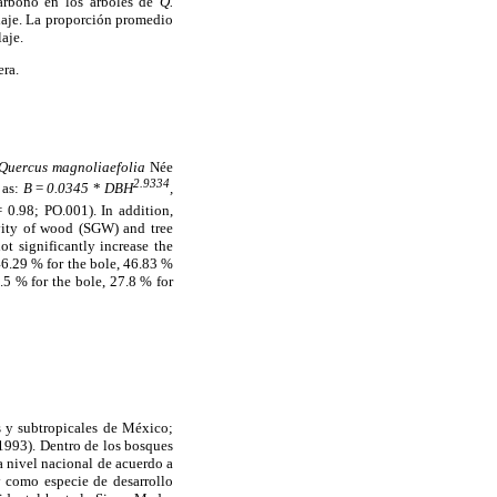
arbono en los árboles de
Q.
llaje. La proporción promedio
aje.
era.
Quercus magnoliaefolia
Née
2.9334
 as:
B
=
0.0345
*
DBH
,
= 0.98; PO.001). In addition,
avity of wood (SGW) and tree
t significantly increase the
46.29 % for the bole, 46.83 %
.5 % for the bole, 27.8 % for
s y subtropicales de México;
1993). Dentro de los bosques
a nivel nacional de acuerdo a
y como especie de desarrollo