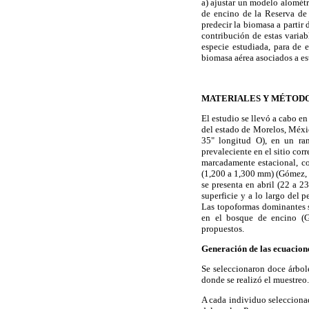
a) ajustar un modelo alométr
de encino de la Reserva de 
predecir la biomasa a partir 
contribución de estas variab
especie estudiada, para de 
biomasa aérea asociados a est
MATERIALES Y MÉTOD
El estudio se llevó a cabo en
del estado de Morelos, México
35" longitud O), en un ran
prevaleciente en el sitio co
marcadamente estacional, co
(1,200 a 1,300 mm) (Gómez, 2
se presenta en abril (22 a 
superficie y a lo largo del p
Las topoformas dominantes s
en el bosque de encino (G
propuestos.
Generación de las ecuacion
Se seleccionaron doce árbol
donde se realizó el muestreo.
A cada individuo seleccionad