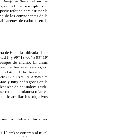
oliaefolia
Née en el bosque
gresión lineal múltiple para
pecie referida para estimar la
bono de los componentes de la
s almacenes de carbono en la
rra de Huautla, ubicada al sur
itud N y 99° 19' 00" a 99° 19'
 bosque de encino. El clima
imen de lluvias en verano,
i.e.
lo el 4 % de la lluvia anual
ro (17 a 18 °C) y la más alta
 Anas y muy pedregosos en la
olcánicas de naturaleza ácida.
se en su abundancia relativa
a desarrollar los objetivos
año disponible en los sitios
< 10 cm) se cortaron al nivel