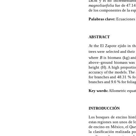
DEM y H no incrementaron 
magnoliaefolia
fue de 47.14 
de los componentes de la espe
Palabras clave:
Ecuaciones a
ABSTRACT
At the El Zapote ejido in t
trees were selected and the
where
B
is biomass (kg) a
above–ground biomass was es
height (H). A high proporti
accuracy of the models. The
for branches and 48.31 % for
branches and 9.6 % for folia
Key words:
Allometric equa
INTRODUCCIÓN
Los bosques de encino histó
estas regiones son unos de 
de encino en México, el
Que
la clasificación realizada 