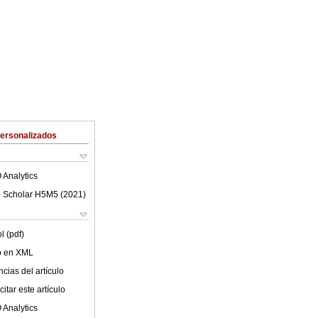
Personalizados
 Analytics
 Scholar H5M5 (
2021
)
l (pdf)
lo en XML
cias del artículo
itar este artículo
 Analytics