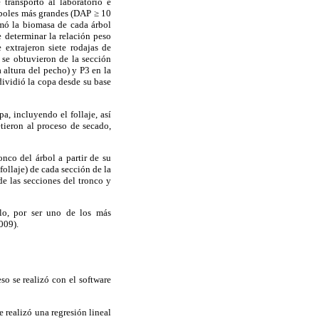
transportó al laboratorio e
árboles más grandes (DAP ≥ 10
imó la biomasa de cada árbol
 determinar la relación peso
e extrajeron siete rodajas de
 se obtuvieron de la sección
a altura del pecho) y P3 en la
dividió la copa desde su base
a, incluyendo el follaje, así
tieron al proceso de secado,
onco del árbol a partir de su
follaje) de cada sección de la
de las secciones del tronco y
lo, por ser uno de los más
009).
so se realizó con el software
e realizó una regresión lineal