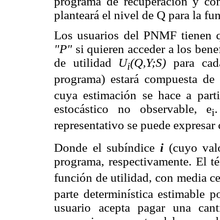
programa de recuperación y cons
planteará el nivel de Q para la fu
Los usuarios del PNMF tienen q
"P"
si quieren acceder a los bene
de utilidad
U
(Q,Y;S)
para cada
i
programa) estará compuesta de
cuya estimación se hace a par
estocástico no observable, e
i
representativo se puede expresa
Donde el subíndice
i
(cuyo valo
programa, respectivamente. El t
función de utilidad, con media c
parte determinística estimable 
usuario acepta pagar una can