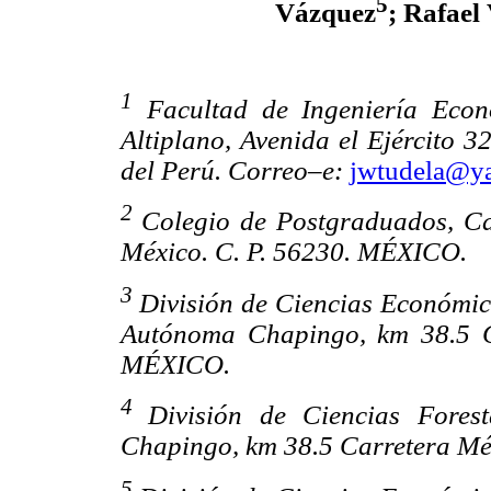
5
Vázquez
; Rafael
1
Facultad de Ingeniería Econ
Altiplano, Avenida el Ejército 
del Perú. Correo–e:
jwtudela@y
2
Colegio de Postgraduados, Ca
México. C. P. 56230. MÉXICO.
3
División de Ciencias Económi
Autónoma Chapingo, km 38.5 C
MÉXICO.
4
División de Ciencias Fores
Chapingo, km 38.5 Carretera Mé
5