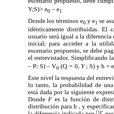
escenario propuesto, debe cumpl
Y;S)> e
– e
0
1
Donde los términos e
y e
se asu
0
1
idénticamente distribuidas. El 
usuario será igual a la diferencia
inicial; para acceder a la utili
escenario propuesto, se debe pag
el entrevistador. Simplificando l
–
P; S) – V
(Q
=
0,
Y
; S) y h = e
0
Este nivel la respuesta del entrev
lo tanto, la probabilidad de una
está dada por la siguiente expre
Donde
F
es la función de dist
distribución para h
,
y especific
la diferencia indicada por
pue