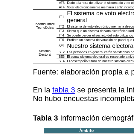
AT3
Dudo a la hora de utilizar el sistema de voto 
AT4
Votar electrónicamente me haría sentir incóm
El sistema de voto elect
IT1
general
Incertidumbre
IT2
El sistema de voto electrónico me haría desco
Tecnológica
IT3
Siento que un sistema de voto electrónico se
IT4
Se puede perder el secreto del voto utilizando
IT5
Prefiero un sistema de votación en papel que 
Nuestro sistema electoral
SE1
Sistema
SE2
Las personas en general están satisfechas co
Electoral
SE3
El actual sistema electoral es respetado a niv
SE4
El desempeño futuro de nuestro sistema elect
Fuente: elaboración propia a p
En la
tabla 3
se presenta la i
No hubo encuestas incomplet
Tabla 3
Información demográf
Ámbito