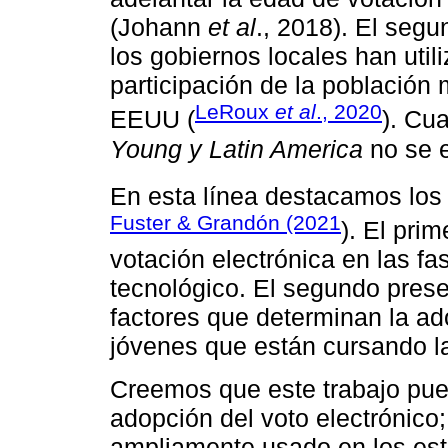
(Johann
et al
., 2018). El seg
los gobiernos locales han util
participación de la población
LeRoux
et al
., 2020
EEUU (
). Cu
Young y Latin America
no se e
En esta línea destacamos los
Fuster & Grandón (2021
). El pri
votación electrónica en las fa
tecnológico. El segundo pres
factores que determinan la ad
jóvenes que están cursando la
Creemos que este trabajo pued
adopción del voto electrónico
ampliamente usado en los est