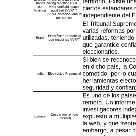
territorio. Existe 
Unidos
Voting Machine (DRE) /
de
Voter verifiable paper
ciertos estándares 
América
audit trail (VVPAT)
independiente del E
VVPAT. Votación Manual
por correo.
El Tribunal Supremo
varias reformas por
Electrónico Presencial
utilizadas, teniend
Brasil
con máquinas VVPAT
que garantice confi
eleccionarios.
Si bien se reconoce
en dicho país, la C
cometido, por lo cu
India
Electrónico Presencial
herramientas electo
seguridad y confianz
Es uno de los paíse
remoto. Un informe 
investigadores ind
Electrónico remoto
expuesto a múltiple
Estonia
(Internet)
la web, y que frente
embargo, a pesar de