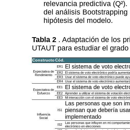
relevancia predictiva (Q²)
del análisis Bootstrapping 
hipótesis del modelo.
Tabla 2
. Adaptación de los p
UTAUT para estudiar el grado 
Constructo
Cód.
El sistema de voto electró
ER1
Expectativa de
ER2
El sistema de voto electrónico podría aumenta
Rendimiento
ER3
Usar el sistema de voto electrónico puede ay
ER4
Usar el sistema de voto electrónico aumentará 
El sistema de voto electr
EE1
Expectativa de
Esfuerzo
EE2
Aprender a utilizar el sistema de votación elect
EE3
Mi interacción con el sistema de voto electrón
Las personas que son imp
piensan que debería usar 
IS1
Influencia
implementado
Social
Las personas que influyen en mi comportamien
IS2
electrónico en elecciones