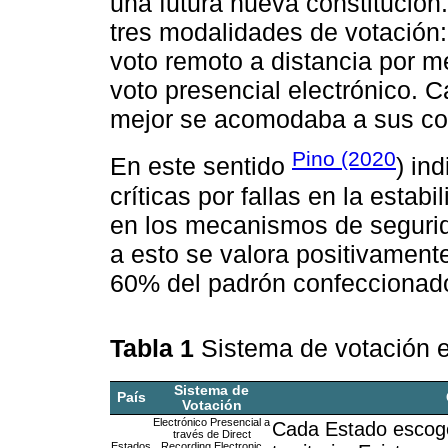
una futura nueva constitución
tres modalidades de votación: i
voto remoto a distancia por me
voto presencial electrónico. 
mejor se acomodaba a sus con
Pino (2020
En este sentido
) in
críticas por fallas en la estab
en los mecanismos de segurid
a esto se valora positivamente
60% del padrón confeccionad
Tabla 1
Sistema de votación e
Sistema de
País
Votación
Electrónico Presencial a
Cada Estado escoge
través de Direct
Estados
Recording Electronic