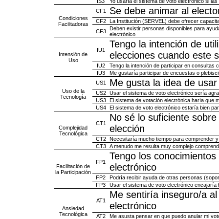
IS3
Yo usaría el sistema de voto electrónico si la
Se debe animar al elector
CF1
Condiciones
CF2
La Institución (SERVEL) debe ofrecer capacitac
Facilitadoras
Deben existir personas disponibles para ayuda
CF3
electrónico
Tengo la intención de util
IU1
elecciones cuando este 
Intensión de
Uso
IU2
Tengo la intención de participar en consultas
IU3
Me gustaría participar de encuestas o plebisc
Me gusta la idea de usar 
US1
Uso de la
US2
Usar el sistema de voto electrónico sería agr
Tecnología
US3
El sistema de votación electrónica haría que
US4
El sistema de voto electrónico estaría bien p
No sé lo suficiente sobre
CT1
elección
Complejidad
Tecnológica
CT2
Necesitaría mucho tiempo para comprender y u
CT3
A menudo me resulta muy complejo comprender 
Tengo los conocimientos n
FP1
electrónico
Facilitación de
la Participación
FP2
Podría recibir ayuda de otras personas (soporte
FP3
Usar el sistema de voto electrónico encajaría 
Me sentiría inseguro/a al
AT1
electrónico
Ansiedad
Tecnológica
AT2
Me asusta pensar en que puedo anular mi voto 