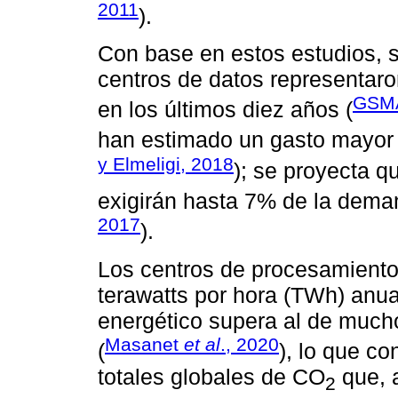
2011
).
Con base en estos estudios, s
centros de datos representaro
GSMA
en los últimos diez años (
han estimado un gasto mayor 
y Elmeligi, 2018
); se proyecta q
exigirán hasta 7% de la deman
2017
).
Los centros de procesamiento
terawatts por hora (TWh) anu
energético supera al de much
Masanet
et al
., 2020
(
), lo que c
totales globales de CO
que, 
2