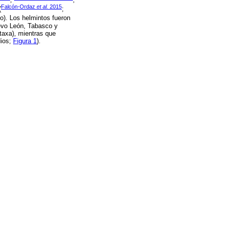
Falcón-Ordaz
et al.
2015
(
;
io). Los helmintos fueron
evo León, Tabasco y
taxa), mientras que
dios;
Figura 1
).