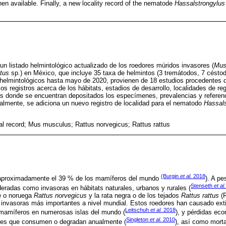
en available. Finally, a new locality record of the nematode
Hassalstrongylus
 un listado helmintológico actualizado de los roedores múridos invasores (
Mus
tus
sp.) en México, que incluye 35 taxa de helmintos (3 tremátodos, 7 césto
helmintológicos hasta mayo de 2020, provienen de 18 estudios procedentes d
os registros acerca de los hábitats, estadios de desarrollo, localidades de re
s donde se encuentran depositados los especímenes, prevalencias y referenc
nalmente, se adiciona un nuevo registro de localidad para el nematodo
Hassals
al record; Mus musculus; Rattus norvegicus; Rattus rattus
(Burgin
et al.
2018
 aproximadamente el 39 % de los mamíferos del mundo
). A pe
Stenseth
et al.
radas como invasoras en hábitats naturales, urbanos y rurales (
fé o noruega
Rattus norvegicus
y la rata negra o de los tejados
Rattus rattus
(R
 invasoras más importantes a nivel mundial. Estos roedores han causado exti
Leitschuh
et al.
2018
mamíferos en numerosas islas del mundo (
), y pérdidas ec
Singleton
et al.
2010
ales que consumen o degradan anualmente (
), así como mort