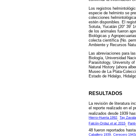
Los registros helmintológi
especie de helminto se pre
colecciones helmintológica
estén disponibles. El regi
Sotuta, Yucatán (20° 39’ 1
de los animales fueron ap
Biológicas y Agropecuarias
colecta científica (No. p
Ambiente y Recursos Natu
Las abreviaciones para las
Biología, Universidad Nac
Parasitology, University 
Natural History (ahora alb
Museo de La Plata-Colecci
Estado de Hidalgo, Hidalg
RESULTADOS
La revisión de literatura 
el reporte realizado en el p
realizados desde 1939 has
Hierro-Huerta 1992
Tay Zaval
;
Falcón-Ordaz
et al.
2015
Pant
;
48 fueron reportados hasta
Caballero 1939
Cerecero 1943
;