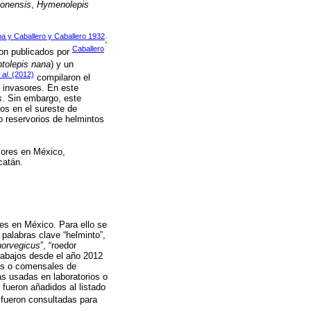
tonensis
,
Hymenolepis
a y Caballero y Caballero 1932
;
Caballero
ron publicados por
tolepis nana
) y un
 al.
(2012)
compilaron el
s invasores. En este
s
. Sin embargo, este
dos en el sureste de
 reservorios de helmintos
asores en México,
catán.
res en México. Para ello se
palabras clave “helminto”,
norvegicus
”, “roedor
trabajos desde el año 2012
cas o comensales de
as usadas en laboratorios o
 fueron añadidos al listado
o fueron consultadas para