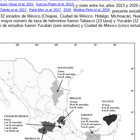
íguez-Vivas
et al
. 2011
García-Prieto
et al.
2012
;
) y siete entre los años 2013 y 2020 
-Toledo
et al.
2017
Panti-May
et al.
2017
2018
Medina-Pinto
et al.
2019
;
,
;
; presente estud
os 32 estados de México (Chiapas, Ciudad de México, Hidalgo, Michoacán, Nu
 mayor número de taxa de helmintos fueron Tabasco (13 taxa) y Yucatán (12 
 de estudios fueron Yucatán (seis estudios) y Ciudad de México (cinco estu