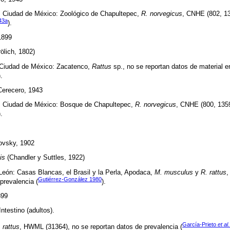
). Ciudad de México: Zoológico de Chapultepec,
R. norvegicus
, CNHE (802, 13
43a
).
1899
ölich, 1802)
. Ciudad de México: Zacatenco,
Rattus
sp., no se reportan datos de material e
).
erecero, 1943
s). Ciudad de México: Bosque de Chapultepec,
R. norvegicus
, CNHE (800, 1359
).
ovsky, 1902
is
(Chandler y Suttles, 1922)
 León: Casas Blancas, el Brasil y la Perla, Apodaca,
M. musculus
y
R. rattus
,
Gutiérrez-González 1980
prevalencia (
).
899
ntestino (adultos).
García-Prieto
et al.
 rattus
, HWML (31364), no se reportan datos de prevalencia (