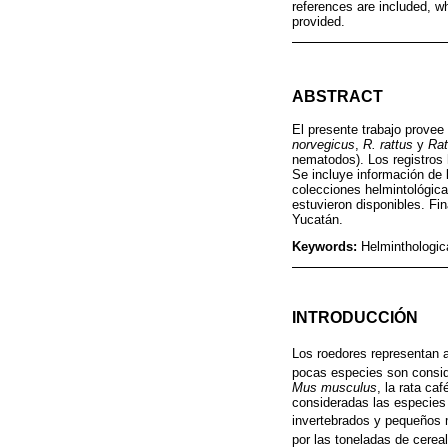
references are included, wh
provided.
ABSTRACT
El presente trabajo provee
norvegicus
,
R. rattus
y
Rat
nematodos). Los registros 
Se incluye información de l
colecciones helmintológica
estuvieron disponibles. Fi
Yucatán.
Keywords:
Helminthologic
INTRODUCCIÓN
Los roedores representan
pocas especies son conside
Mus musculus
, la rata ca
consideradas las especies
invertebrados y pequeños 
por las toneladas de cere