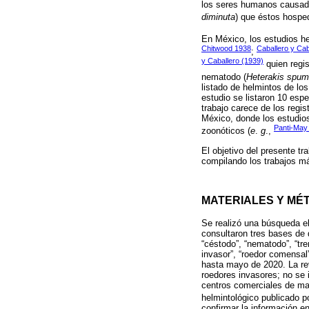
los seres humanos causada
diminuta
) que éstos hospe
En México, los estudios he
Chitwood 1938
Caballero y Cab
;
y Caballero (1939)
quien regis
nematodo (
Heterakis spu
listado de helmintos de lo
estudio se listaron 10 esp
trabajo carece de los regi
México, donde los estudio
Panti-Ma
zoonóticos (
e
.
g
.,
El objetivo del presente tr
compilando los trabajos má
MATERIALES Y MÉ
Se realizó una búsqueda el
consultaron tres bases de 
“céstodo”, “nematodo”, “tre
invasor”, “roedor comensal
hasta mayo de 2020. La rev
roedores invasores; no se 
centros comerciales de mas
helmintológico publicado p
confirmar la información en 