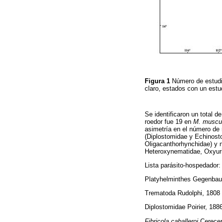
Figura 1
Número de estudi
claro, estados con un estu
Se identificaron un total 
roedor fue 19 en
M. muscu
asimetría en el número de r
(Diplostomidae y Echinost
Oligacanthorhynchidae) y 
Heteroxynematidae, Oxyurid
Lista parásito-hospedador:
Platyhelminthes Gegenbau
Trematoda Rudolphi, 1808
Diplostomidae Poirier, 188
Fibricola caballeroi
Cerecer