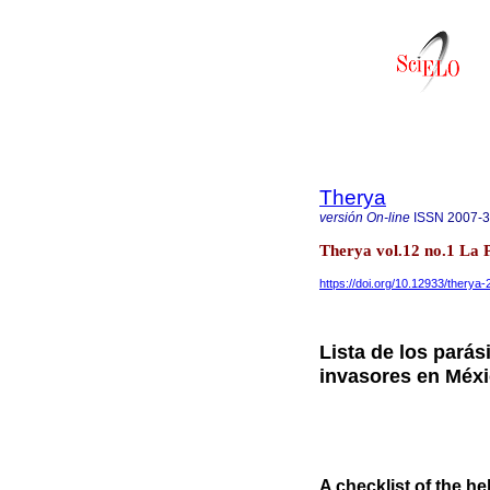
Therya
versión On-line
ISSN
2007-
Therya vol.12 no.1 La 
https://doi.org/10.12933/therya
Lista de los pará
invasores en Méx
A checklist of the he