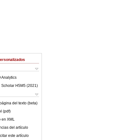
Personalizados
 Analytics
 Scholar H5M5 (
2021
)
ágina del texto (beta)
l (pdf)
lo en XML
cias del artículo
itar este artículo