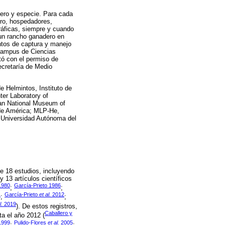
nero y especie. Para cada
tro, hospedadores,
ráficas, siempre y cuando
 un rancho ganadero en
ntos de captura y manejo
 Campus de Ciencias
tó con el permiso de
ecretaría de Medio
e Helmintos, Instituto de
er Laboratory of
ian National Museum of
 de América; MLP-He,
 Universidad Autónoma del
de 18 estudios, incluyendo
y 13 artículos científicos
1980
García-Prieto 1986
;
;
1
García-Prieto
et al.
2012
;
;
l.
2019
). De estos registros,
Caballero y
ta el año 2012 (
999
Pulido-Flores
et al.
2005
;
;