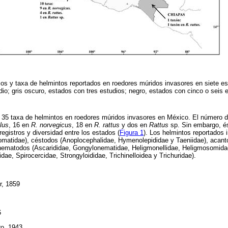
os y taxa de helmintos reportados en roedores múridos invasores en siete e
dio; gris oscuro, estados con tres estudios; negro, estados con cinco o seis 
de 35 taxa de helmintos en roedores múridos invasores en México. El número 
lus
, 16 en
R. norvegicus
, 18 en
R. rattus
y dos en
Rattus
sp. Sin embargo, é
egistros y diversidad entre los estados (
Figura 1
). Los helmintos reportados 
omatidae), céstodos (Anoplocephalidae, Hymenolepididae y Taeniidae), acanto
nematodos (Ascarididae, Gongylonematidae, Heligmonellidae, Heligmosomida
ae, Spirocercidae, Strongyloididae, Trichinelloidea y Trichuridae).
r, 1859
6
o, 1943