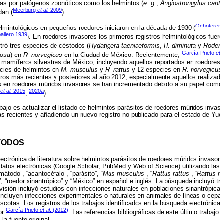
s por patógenos zoonóticos como los helmintos (
e
.
g
.,
Angiostrongylus can
Meerburg
et al.
2009
dan (
).
Ochoteren
lmintológicos en pequeños roedores iniciaron en la década de 1930 (
allero 1939
). En roedores invasores los primeros registros helmintológicos fue
tró tres especies de céstodos (
Hydatigera taeniaeformis
,
H. diminuta
y
Roden
García-Prieto
et
mosa
) en
R. norvegicus
en la Ciudad de México. Recientemente,
s mamíferos silvestres de México, incluyendo aquellos reportados en roedore
ecies de helmintos en
M. musculus
y
R. rattus
y 12 especies en
R. norvegicu
stros más recientes y posteriores al año 2012, especialmente aquellos realiza
s en roedores múridos invasores se han incrementado debido a su papel como
y
et al.
2015
2020a
,
).
abajo es actualizar el listado de helmintos parásitos de roedores múridos inv
s recientes y añadiendo un nuevo registro no publicado para el estado de Yu
TODOS
ectrónica de literatura sobre helmintos parásitos de roedores múridos invaso
datos electrónicas (Google Scholar, PubMed y Web of Science) utilizando las 
mátodo”, “acantocéfalo”, “parásito”, “
Mus musculus
”, “
Rattus rattus
”, “
Rattus 
”, “roedor sinantrópico” y “México” en español e inglés. La búsqueda incluyó 
isión incluyó estudios con infecciones naturales en poblaciones sinantrópi
incluyen infecciones experimentales o naturales en animales de líneas o cep
cotas. Los registros de los trabajos identificados en la búsqueda electrónica
García-Prieto
et al
. (2012)
or
. Las referencias bibliográficas de este último trabaj
la fuente original.