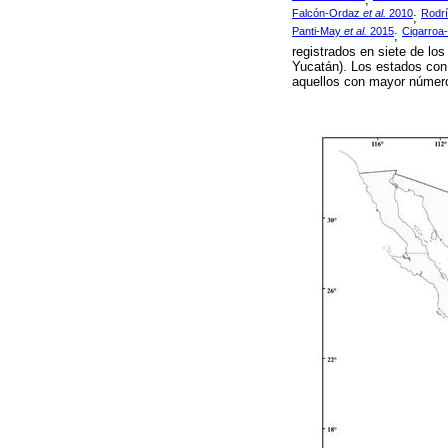
Falcón-Ordaz
et al.
2010
Rodr
;
Panti-May
et al.
2015
Cigarroa
;
registrados en siete de l
Yucatán). Los estados con
aquellos con mayor número