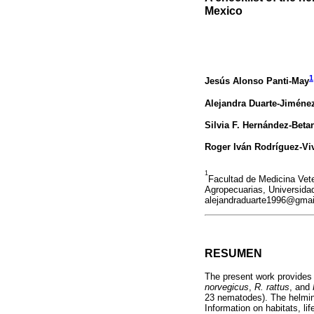
Mexico
1
Jesús Alonso Panti-May
Alejandra Duarte-Jiméne
Silvia F. Hernández-Beta
Roger Iván Rodríguez-Vi
1
Facultad de Medicina Vete
Agropecuarias, Universida
alejandraduarte1996@gmai
RESUMEN
The present work provides 
norvegicus
,
R. rattus
, and
23 nematodes). The helmin
Information on habitats, li