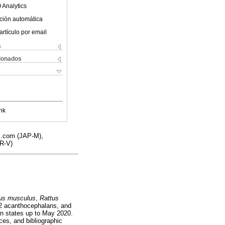
 Analytics
ción automática
artículo por email
s
cionados
nk
l.com (JAP-M),
R-V)
us musculus
,
Rattus
 2 acanthocephalans, and
n states up to May 2020.
ces, and bibliographic