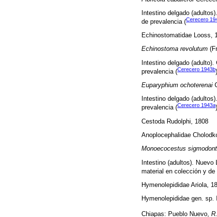
Intestino delgado (adultos
Cerecero 19
de prevalencia (
Echinostomatidae Looss, 
Echinostoma revolutum
(Fr
Intestino delgado (adulto)
Cerecero 1943b
prevalencia (
Euparyphium ochoterenai
C
Intestino delgado (adulto
Cerecero 1943a
prevalencia (
Cestoda Rudolphi, 1808
Anoplocephalidae Cholodk
Monoecocestus sigmodont
Intestino (adultos). Nuevo
material en colección y de 
Hymenolepididae Ariola, 1
Hymenolepididae gen. sp. I
Chiapas: Pueblo Nuevo,
R.