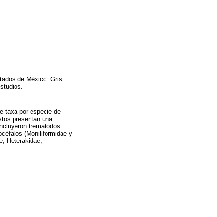
stados de México. Gris
estudios.
de taxa por especie de
stos presentan una
incluyeron tremátodos
céfalos (Moniliformidae y
e, Heterakidae,