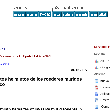
Servicios 
3364
Revista
Paz ene. 2021 Epub 11-Oct-2021
SciELO
-21-1043
Google
ARTICLES
Articulo
sitos helmintos de los roedores muridos
nueva p
ico
Españo
Artícu
Referen
Como c
lminth parasites of invasive murid rodents in