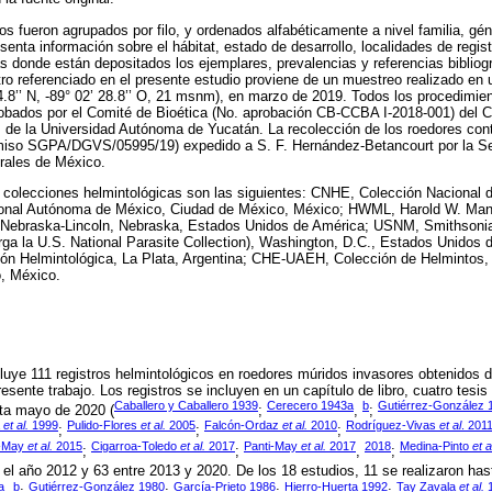
cos fueron agrupados por filo, y ordenados alfabéticamente a nivel familia, gé
senta información sobre el hábitat, estado de desarrollo, localidades de regis
s donde están depositados los ejemplares, prevalencias y referencias bibliog
stro referenciado en el presente estudio proviene de un muestreo realizado en
4.8’’ N, -89° 02’ 28.8’’ O, 21 msnm), en marzo de 2019. Todos los procedimie
robados por el Comité de Bioética (No. aprobación CB-CCBA I-2018-001) del
 de la Universidad Autónoma de Yucatán. La recolección de los roedores con
ermiso SGPA/DGVS/05995/19) expedido a S. F. Hernández-Betancourt por la S
rales de México.
 colecciones helmintológicas son las siguientes: CNHE, Colección Nacional d
ional Autónoma de México, Ciudad de México, México; HWML, Harold W. Mant
of Nebraska-Lincoln, Nebraska, Estados Unidos de América; USNM, Smithson
erga la U.S. National Parasite Collection), Washington, D.C., Estados Unidos
ón Helmintológica, La Plata, Argentina; CHE-UAEH, Colección de Helmintos,
o, México.
incluye 111 registros helmintológicos en roedores múridos invasores obtenidos 
resente trabajo. Los registros se incluyen en un capítulo de libro, cuatro tesis 
Caballero y Caballero 1939
Cerecero 1943a
b
Gutiérrez-González 
ta mayo de 2020 (
;
,
;
a
et al.
1999
Pulido-Flores
et al.
2005
Falcón-Ordaz
et al.
2010
Rodríguez-Vivas
et al
. 201
;
;
;
i-May
et al.
2015
Cigarroa-Toledo
et al.
2017
Panti-May
et al.
2017
2018
Medina-Pinto
et a
;
;
,
;
 el año 2012 y 63 entre 2013 y 2020. De los 18 estudios, 11 se realizaron has
a
b
Gutiérrez-González 1980
García-Prieto 1986
Hierro-Huerta 1992
Tay Zavala
et al.
1
,
;
;
;
;