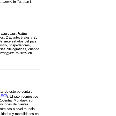
 musculi
in Yucatan is
 musculus
,
Rattus
dos, 2 acantocéfalos y 23
e siete estados del país.
gistro, hospedadores,
ias bibliográficas, cuando
trongylus musculi
en
sar de este porcentaje,
2003
). El ratón doméstico
odentia: Muridae), son
nciones de plantas,
onómicas a nivel mundial
alidades y morbilidades en