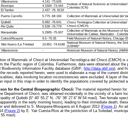
Villavicencio
4.141 -73.626
Institute of Natural Sciences at Universidad
Restrepo
4.1584 -73.444
Colombia (ICN)
El Tambo
2.437 -76. 8133
Puerto Carreño
5.775 -68.184
Collection of Mammals at Universidad del V
Quibdó
6.682 -76.641
Choco Teriologica Collection at Universidad
Chocó (CMCH)
Rio Quito
5.538 -76.779
Collection of Mammals at the Museum of Nat
Marquetalia
5.2905 -75.007
Universidad de Caldas, Manizales - Colom
Colosó/Ricaurte
9.5 -75.35
Field Museum of Natural History, Chicago
National Museum of Natural History, the Smit
Sitio Nuevo /La Trinidad
10.851 -74.6188
(USNM)*
Villavicencio
-
American Museum of Natural History (AMN
ection of Mammals of Chocó at Universidad Tecnológica del Chocó (CMCH) is a
om the Pacific region of Colombia. Furthermore, data were obtained about the 
l Biodiversity Information Facility database (GBIF;
http://data.gbif.org
), and fr
 the records reported herein, were used to elaborate a map of the current distrib
ocalities; data involving location inconsistencies were excluded. A layer of th
input in this map in order to identify the populations covered by protected a
son for the Central Biogeographic Chocó:
The material reported herein for 
he Department of Chocó, was obtained incidentally in the vicinity of a farm loca
pality of Quibdó (5° 40’ 55.2” N, -76° 38’ 27.6” W 54 masl). Two female spec
apparently in the early morning hours), leading to their immediate death; th
er and delivered to S. Mosquera-Mosquera on 6 August 2012 (
Figure 1
). An ad
14 (
Figure 2
) by E. Yair Cuesta-Ríos at the juristiction of La Soledad, municipa
 55 masl).