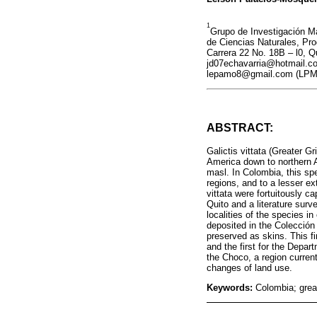
1
Grupo de Investigación Ma
de Ciencias Naturales, Pr
Carrera 22 No. 18B – l0, 
jd07echavarria@hotmail.c
lepamo8@gmail.com (LPM
ABSTRACT:
Galictis vittata (Greater G
America down to northern A
masl. In Colombia, this sp
regions, and to a lesser e
vittata were fortuitously ca
Quito and a literature surv
localities of the species i
deposited in the Colección
preserved as skins. This f
and the first for the Depart
the Choco, a region current
changes of land use.
Keywords:
Colombia; great