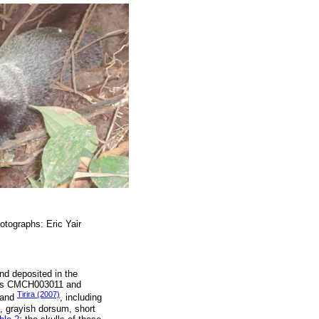
hotographs: Eric Yair
nd deposited in the
bers CMCH003011 and
Tirira (2007)
and
, including
s, grayish dorsum, short