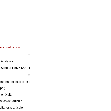
Personalizados
 Analytics
 Scholar H5M5 (
2021
)
ágina del texto (beta)
(pdf)
lo en XML
cias del artículo
itar este artículo