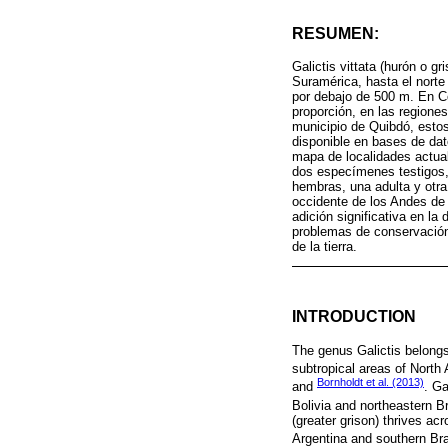
RESUMEN:
Galictis vittata (hurón o g
Suramérica, hasta el norte
por debajo de 500 m. En Co
proporción, en las regione
municipio de Quibdó, estos
disponible en bases de dato
mapa de localidades actual
dos especímenes testigos,
hembras, una adulta y otra 
occidente de los Andes de 
adición significativa en la
problemas de conservación 
de la tierra.
INTRODUCTION
The genus Galictis belongs
subtropical areas of North 
Bornholdt et al. (2013)
and
. Ga
Bolivia and northeastern Br
(greater grison) thrives a
Argentina and southern Bra