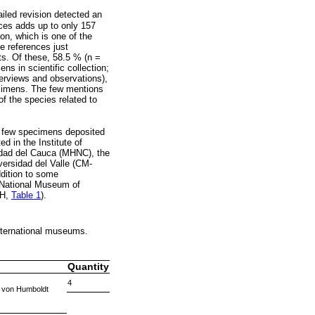
ailed revision detected an
ences adds up to only 157
on, which is one of the
e references just
ts. Of these, 58.5 % (n =
ns in scientific collection;
terviews and observations),
ecimens. The few mentions
of the species related to
re few specimens deposited
ed in the Institute of
idad del Cauca (MHNC), the
ersidad del Valle (CM-
dition to some
e National Museum of
NH,
Table 1
).
 international museums.
Quantity
4
r von Humboldt