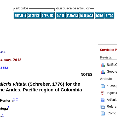
Servicios 
3364
Revista
az may. 2018
SciELO
-18-582
Google
NOTES
Articulo
lictis vittata
(Schreber, 1776) for the
nueva p
the Andes, Pacific region of Colombia
Inglés 
1
*
Artícu
Renteria
Referen
1
rtega
Como c
1
ra