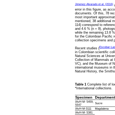
Jimenez-Alvarado et al. (2016)
r
error in this figure, as ac
documents. Of this, 78 rec
most important approximatio
mentioned, 38 additional me
114) correspond to referenc
and 4.6 % (n = 9), photogra
while the remaining 13.8 
for the Colombian Pacific r
collection specimens and 
Escobar-La
Recent studies (
in Colombian scientific coll
Natural Sciences at Unive
Collection of Mammals at I
VC), and the Museum of Na
international museums in t
Natural History, the Smit
Table 1
Complete list of lo
*International collections.
Specimen
Departmen
IAvH-M- 5459,
Sucre
5547
IAvH-M-3111
Magdalena
IAvH-M- 5381