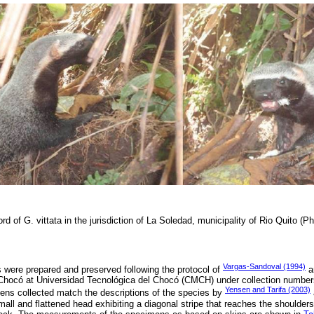
rd of G. vittata in the jurisdiction of La Soledad, municipality of Rio Quito (P
Vargas-Sandoval (1994)
were prepared and preserved following the protocol of
a
 Chocó at Universidad Tecnológica del Chocó (CMCH) under collection num
Yensen and Tarifa (2003)
s collected match the descriptions of the species by
mall and flattened head exhibiting a diagonal stripe that reaches the shoulder