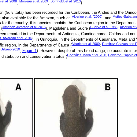
 et al. 2008
Monjeau et al. 2009
Bornholdt et al. 2013
;
;
).
on (G. vittata) has been recorded for the Caribbean, the Andes and the Orinoq
Alberico et al. (2000)
Muñoz-Saba and 
e also available for the Amazon, such as
, and
 for the country, this species inhabits the Caribbean region in the Departments
Jimenez-Alvarado et al. 2016
Cuervo et al. 1986
Alberico et 
 (
), Magdalena and Sucre (
;
been reported in the Departments of Antioquia, Cundinamarca, Caldas and nor
-Alvarado et al. 2016
); in Orinoquía, in the Departments of Casanare, Meta and 
Alberico et al. 2000
Ramírez-Chaves and P
ific region, in the Departments of Cauca (
;
-Urbano 2010
,
Figure 1
). However, despite of this broad range, no accurate infor
González-Maya et al. 2011
Calderon-Capote et
, distribution and conservation status (