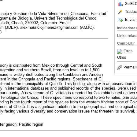
SciELO
Traduc
nejo y Gestión de la Vida Silvestre del Chocoana, Facultad
ograma de Biología, Universidad Tecnológica del Choco,
Enviar 
Quibdó, Chocó, 270002, Colombia. Email:
om (JDER), alexmauriciojimenez@gmail.com (AMJO),
Indicadore
).
Links rela
Compartir
Otros
Otros
rison) is distributed from Mexico through Central and South
Permali
rgentina and southern Brazil, from sea level up to 1,500
ecies is widely distributed along the Caribbean and Andean
xtent in the Orinoquia and Pacific regions. Specimens of G.
ptured in the municipality of Quibdó. This finding, along with an observation in
ey in international databases and published records of the species, were used
n our country. A new record of G. vittata is reported for Colombia based on t
 Teriológica del Chocó. These specimens correspond to two females, one adul
inding is the fourth report of the species from the western Andean zone of Col
ment of Chocó. It is a significant addition to the geographical and ecological dis
ly facing various diversity and conservation issues that threaten its survival,
er grison; Pacific region