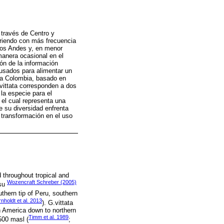
 través de Centro y
urriendo con más frecuencia
 los Andes y, en menor
manera ocasional en el
ón de la información
n usados para alimentar un
ara Colombia, basado en
vittata corresponden a dos
 la especie para el
 el cual representa una
de su diversidad enfrenta
 transformación en el uso
 throughout tropical and
Wozencraft Schreber (2005)
nsu
uthern tip of Peru, southern
nholdt et al. 2013
). G.vittata
th America down to northern
Timm et al. 1989
500 masl (
;