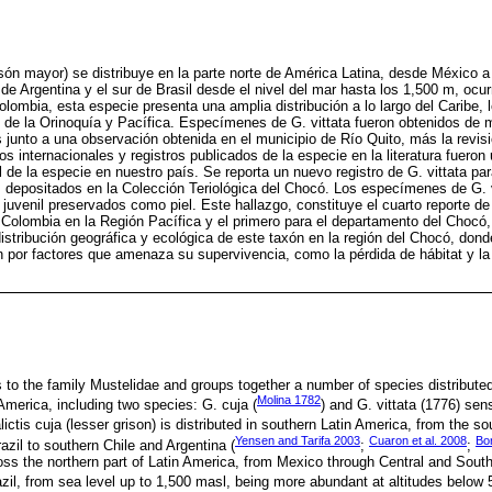
risón mayor) se distribuye en la parte norte de América Latina, desde México a
 de Argentina y el sur de Brasil desde el nivel del mar hasta los 1,500 m, oc
lombia, esta especie presenta una amplia distribución a lo largo del Caribe,
s de la Orinoquía y Pacífica. Especímenes de G. vittata fueron obtenidos de 
 junto a una observación obtenida en el municipio de Río Quito, más la revisi
s internacionales y registros publicados de la especie en la literatura fuero
 de la especie en nuestro país. Se reporta un nuevo registro de G. vittata p
 depositados en la Colección Teriológica del Chocó. Los especímenes de G. 
juvenil preservados como piel. Este hallazgo, constituye el cuarto reporte de
Colombia en la Región Pacífica y el primero para el departamento del Chocó,
 distribución geográfica y ecológica de este taxón en la región del Chocó, don
por factores que amenaza su supervivencia, como la pérdida de hábitat y la
 to the family Mustelidae and groups together a number of species distributed
Molina 1782
America, including two species: G. cuja (
) and G. vittata (1776) se
lictis cuja (lesser grison) is distributed in southern Latin America, from the so
Yensen and Tarifa 2003
Cuaron et al. 2008
Bor
azil to southern Chile and Argentina (
;
;
cross the northern part of Latin America, from Mexico through Central and Sou
zil, from sea level up to 1,500 masl, being more abundant at altitudes below 