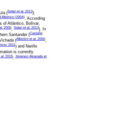
Solari et al. 2013
uía (
);
Alberico (2004)
. According
 of Atlántico, Bolívar,
al. 2000
Solari et al. 2013
;
). In
Castaño
thern Santander (
Alberico et al. 2000
Vichada (
;
erez 2011
) and Nariño
mation is currently
 al. 2015
Jimenez-Alvarado et
;