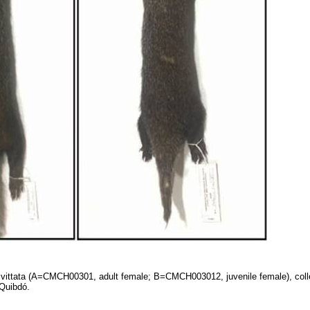
vittata (A=CMCH00301, adult female; B=CMCH003012, juvenile female), colle
 Quibdó.