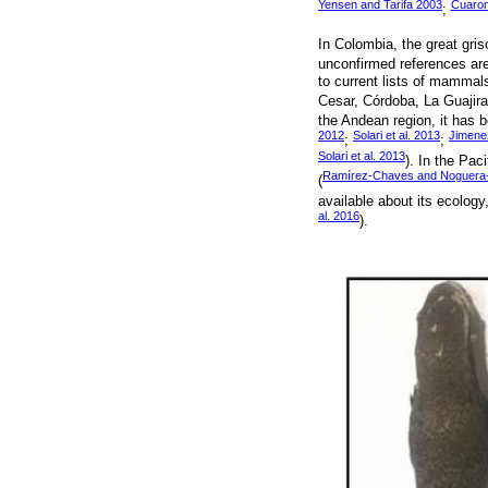
Yensen and Tarifa 2003
Cuaron
;
In Colombia, the great gris
unconfirmed references ar
to current lists of mammals
Cesar, Córdoba, La Guajira
the Andean region, it has 
2012
Solari et al. 2013
Jimenez
;
;
Solari et al. 2013
). In the Pac
Ramírez-Chaves and Noguera
(
available about its ecology
al. 2016
).