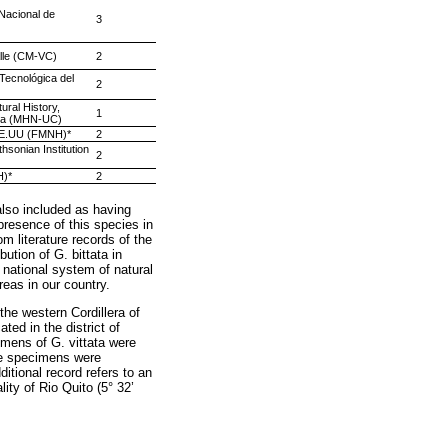
 Nacional de
3
alle (CM-VC)
2
 Tecnológica del
2
ural History,
1
bia (MHN-UC)
-EE.UU (FMNH)*
2
hsonian Institution
2
H)*
2
lso included as having
presence of this species in
om literature records of the
ution of G. bittata in
e national system of natural
reas in our country.
the western Cordillera of
ted in the district of
imens of G. vittata were
ese specimens were
ditional record refers to an
lity of Rio Quito (5° 32’