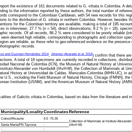
eport the existence of 161 documents related to G. vittata in Colombia. A det
cording to the information reported by these authors, the total number of refer
ords correspond to the Colombian Caribbean, with 54 new records for this regi
ns to the distribution of G. vittata in northern Colombia. However, besides th
ntions for the Colombian territory are available, making a total of 195 recoun
es in interviews; 27.7 % (n = 54), direct observations; 9.2 % (n = 18), specime
phic records. Of all records, 86.2 % were considered to be poorly reliable (in
% were deemed high reliable, corresponding to photographs and collection sp
egion are reliable, as these refer to geo-referenced evidence on the presence 
photographic records.
sso and Guzman-Hernández 2014
Jimenez-Alvarado et al. 2016
;
) confirm that there a
ections. A total of 18 specimens are currently recorded in collections, distribut
rsidad Nacional de Colombia (ICN), the Museum of Natural History at Univers
nstituto Alexander von Humboldt (IAvH-M), the Collection of Mammals at Univ
tural History at Universidad de Caldas, Manizales-Colombia (MHN-UC), in ad
he U.S., including the Field Museum of Natural History, Chicago (FMNH), th
hsonian Institution (USNM), and the American Museum of Natural History (AM
calities of Galictis vittata in Colombia, based on data from the literature and
t
Municipality/Locality
Coordinates
Reference
Colosó/Ricaurte
9.5 -75.35
Collection of Mammals at Instituto Alexande
Santa Marta/PN Tayrona
-
(IAvH-M)
-
-