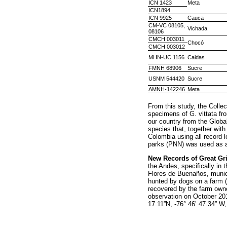
ICN 1423
Meta
ICN1894
ICN 9925
Cauca
CM-VC 08105,
Vichada
08106
CMCH 003011
Chocó
CMCH 003012
MHN-UC 1156
Caldas
FMNH 68906
Sucre
USNM 544420
Sucre
AMNH-142246
Meta
From this study, the Coll
specimens of G. vittata fr
our country from the Globa
species that, together with
Colombia using all record l
parks (PNN) was used as an 
New Records of Great Gri
the Andes, specifically in t
Flores de Buenaños, munici
hunted by dogs on a farm (
recovered by the farm own
observation on October 20
17.11”N, -76° 46’ 47.34” W,