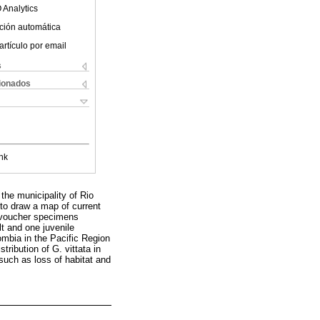
 Analytics
ción automática
artículo por email
s
cionados
nk
 the municipality of Rio
 to draw a map of current
wo voucher specimens
t and one juvenile
ombia in the Pacific Region
tribution of G. vittata in
 such as loss of habitat and