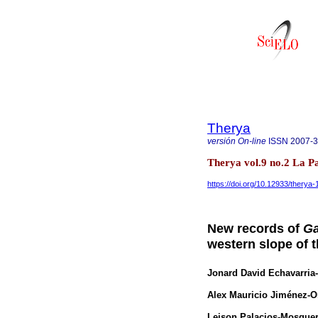
Therya
versión On-line
ISSN
2007-
Therya vol.9 no.2 La P
https://doi.org/10.12933/therya
New records of
Ga
western slope of 
Jonard David Echavarria-
Alex Mauricio Jiménez-O
Leison Palacios-Mosque