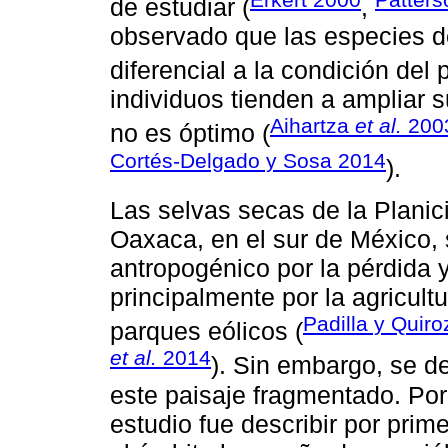
de estudiar (
,
observado que las especies 
diferencial a la condición del 
individuos tienden a ampliar 
Aihartza
et al.
200
no es óptimo (
Cortés-Delgado y Sosa 2014
).
Las selvas secas de la Planic
Oaxaca, en el sur de México,
antropogénico por la pérdida y
principalmente por la agricult
Padilla y Quir
parques eólicos (
et al.
2014
). Sin embargo, se 
este paisaje fragmentado. Por l
estudio fue describir por prim