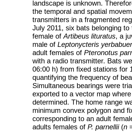
landscape is unknown. Therefore
the temporal and spatial movemen
transmitters in a fragmented re
July 2011, six bats belonging to
female of
Artibeus lituratus
, a j
male of
Leptonycteris yerbabue
adult females of
Pteronotus parne
with a radio transmitter. Bats w
06:00 h) from fixed stations for
quantifying the frequency of bear
Simultaneous bearings were tria
exported to a vector map where
determined. The home range was
minimum convex polygon and fixe
corresponding to an adult femal
adults females of
P. parnellii
(
n
=