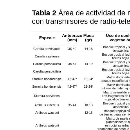
Tabla 2
Área de actividad de 
con transmisores de radio-tel
Antebrazo
Masa
Uso de suel
Especie
(mm)
(gr)
vegetació
Bosque tropical y 
Carollia brevicauda
36-40
14-18
amazónica
Bosque tropical lluv
Carollia castanea
tierras bajas
Bosque tropical y 
Carollia perspicillata
38-44
14-19
amazónica
Bosque tropical lluv
Carollia perspicillata
tierras bajas
Matriz dominada
Sturnira hondurensis
42-47*
19-24*
bosque mesófilo de
Matriz dominada
Sturnira hondurensis
42-47*
19-24*
cultivos de café baj
Matriz natural de 
Sturnira parvidens
con fragmentos de
tropical de tierras
Bosque tropical y 
Artibeus cinereus
35-41
10-13
amazónica
Bosque tropical h
Artibeus watsoni
12-13
de tierras bajas semi
Matriz de pastiza
plantaciones frut
Artibeus watsoni
estructuras urba
fragmentos de bosque 