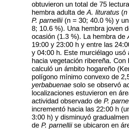
obtuvieron un total de 75 lectu
hembra adulta de
A. lituratus
(
n
P. parnellii
(n = 30; 40.0 %) y u
8; 10.6 %). Una hembra joven 
ocasión (1.3 %). La hembra de
19:00 y 23:00 h y entre las 24:0
y 04:00 h. Este murciélago usó
hacia vegetación ribereña. Con 
calculó un ámbito hogareño (Ke
polígono mínimo convexo de 2,
yerbabuenae
solo se observó act
localizaciones estuvieron en áre
actividad observado de
P. parnel
incrementó hacia las 22:00 h (un
3:00 h) y disminuyó gradualmen
de
P. parnellii
se ubicaron en áre