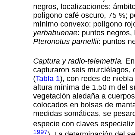
negros, localizaciones; ámbit
polígono café oscuro, 75 %; 
mínimo convexo: polígono roj
yerbabuenae
: puntos negros,
Pteronotus parnellii
: puntos n
Captura y radio-telemetría.
Ent
capturaron seis murciélagos, 
(
Tabla 1
), con redes de niebl
altura mínima de 1.50 m del s
vegetación aledaña a cuerpos
colocados en bolsas de manta
medidas somáticas, se pesaro
especie con claves especializ
1997
). La determinación del s