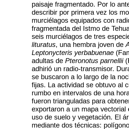
paisaje fragmentado. Por lo anter
describir por primera vez los m
murciélagos equipados con radi
fragmentada del Istmo de Tehua
seis murciélagos de tres espec
lituratus
, una hembra joven de
A
Leptonycteris yerbabuenae
(Fam
adultas de
Pteronotus parnellii
(
adhirió un radio-transmisor. Dur
se buscaron a lo largo de la no
fijas. La actividad se obtuvo al c
rumbo en intervalos de una hor
fueron trianguladas para obten
exportaron a un mapa vectorial 
uso de suelo y vegetación. El á
mediante dos técnicas: polígono