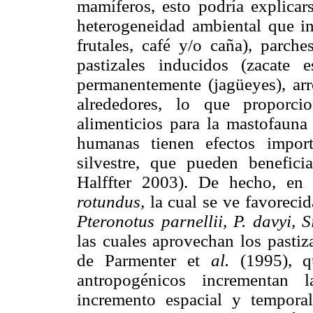
mamíferos, esto podría explicar
heterogeneidad ambiental que in
frutales, café y/o caña), parch
pastizales inducidos (zacate 
permanentemente (jagüeyes), arr
alrededores, lo que proporci
alimenticios para la mastofauna 
humanas tienen efectos impor
silvestre, que pueden benefici
Halffter 2003). De hecho, en 
rotundus,
la cual se ve favorecid
Pteronotus parnellii, P. davyi,
las cuales aprovechan los pastiz
de Parmenter et
al.
(1995), qu
antropogénicos incrementan 
incremento espacial y temporal