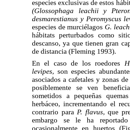
especies exclusivas de estos háb
(Glossophaga leachii y Pteron
desmarestianus y Peromyscus le
especies de murciélagos
G. leach
hábitats perturbados como si
descanso, ya que tienen gran ca
de distancia (Fleming 1993).
En el caso de los roedores
H
levipes,
son especies abundantes
asociados a cafetales y zonas de
posiblemente se ven benefici
sometidos a pequeñas quemas 
herbáceo, incrementando el rec
contrario para
P. flavus,
que pref
embargo se le ha reportado 
ocasionalmente en huertos (Fi