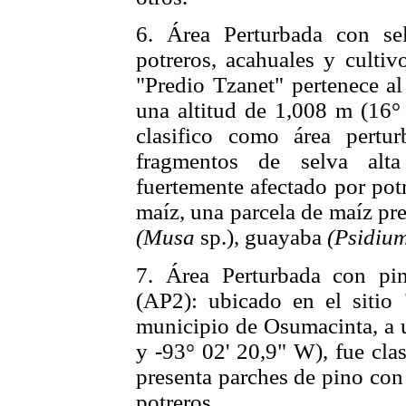
6. Área Perturbada con sel
potreros, acahuales y cultiv
"Predio Tzanet" pertenece a
una altitud de 1,008 m (16°
clasifico como área pertu
fragmentos de selva alta
fuertemente afectado por pot
maíz, una parcela de maíz pr
(Musa
sp.), guayaba
(Psidiu
7. Área Perturbada con pin
(AP2): ubicado en el sitio 
municipio de Osumacinta, a u
y -93° 02' 20,9" W), fue cla
presenta parches de pino con
potreros.