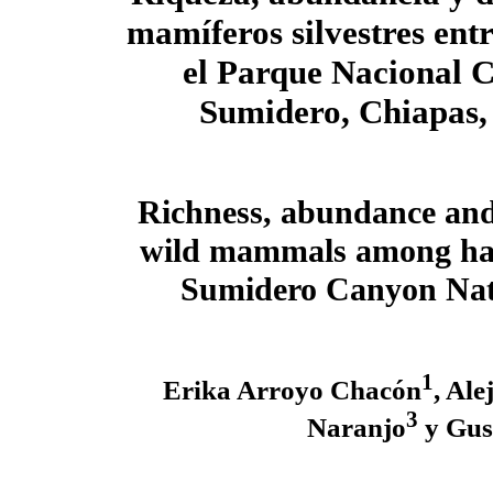
mamíferos silvestres entr
el Parque Nacional 
Sumidero,
Chiapas,
Richness, abundance and 
wild mammals among hab
Sumidero Canyon Nati
1
Erika Arroyo Chacón
, Al
3
Naranjo
y Gus