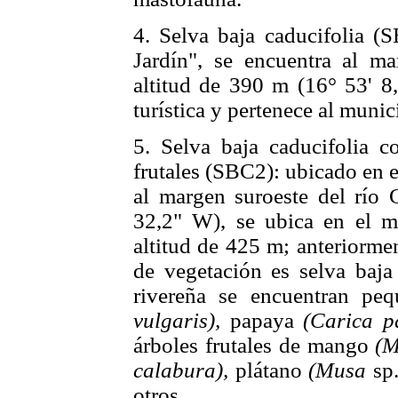
4. Selva baja caducifolia (S
Jardín", se encuentra al ma
altitud de 390 m (16° 53' 8
turística y pertenece al muni
5. Selva baja caducifolia co
frutales (SBC2): ubicado en 
al margen suroeste del río 
32,2" W), se ubica en el 
altitud de 425 m; anteriorme
de vegetación es selva baja 
rivereña se encuentran peq
vulgaris),
papaya
(Carica p
árboles frutales de mango
(M
calabura),
plátano
(Musa
sp.
otros.