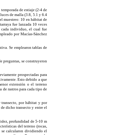
 temporada de estiaje (2-4 de
luces de malla (3.8, 5.1 y 6.4
el muestreo: 10 en hábitat de
atarraya fue lanzada 10 veces
 cada individuo, el cual fue
 empleado por Macías-Sánchez
ativa. Se emplearon tablas de
de preguntas, se construyeron
previamente prospectadas para
ctivamente. Esto debido a que
menor extensión o el terreno
 de rastros para cada tipo de
transecto, por hábitat y por
de dicho transecto y entre el
rbidez, profundidad de 5-10 m
cterísticas del terreno (rocas,
s se calcularon dividiendo el