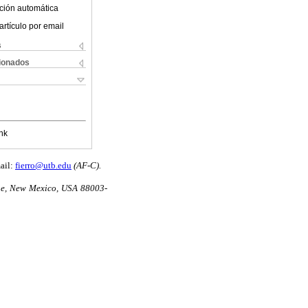
ción automática
artículo por email
s
cionados
nk
ail:
fierro@utb.edu
(AF-C).
nue, New Mexico, USA 88003-