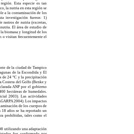
 región. Esta especie es tan
o, la nutria en esta región se
ble a la contaminación de los
ta investigación fueron: 1)
 rastros de nutria (excretas,
nutria. El área de estudio de
r la biomasa y longitud de los
n o visitan frecuentemente el
ente de la ciudad de Tampico
lagunas de la Escondida y El
s de 24 °C y la precipitación
ra Costera del Golfo (Benke y
eclarada ANP por el gobierno
400 hectáreas de humedales.
cial 2003). Las actividades
(SAGARPA 2004). Los impactos
ntaminación de los cuerpos de
s 18 años se ha reportado un
ra prohibidas, tales como el
008 utilizando una adaptación
istados fue conformado por