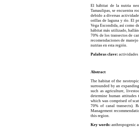
El hábitat de la nutria ne
Tamaulipas, se encuentra ro
debido a diversas actividade
orillas de laguna y río. El 
Vega Escondida, así como det
hábitat más utilizado, hallá
70% de los transectos de cana
recomendaciones de manejo pa
nutrias en esta región.
Palabras clave:
actividades 
Abstract
The habitat of the neotropic
surrounded by an expanding u
such as agriculture, livest
determine human attitudes t
which was comprised of scats
70% of canal transects). R
Management recommendations 
this region.
Key words:
anthropogenic act