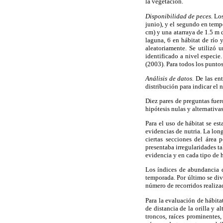
la vegetación.
Disponibilidad de peces.
Los
junio), y el segundo en tempo
cm) y una atarraya de 1.5 m 
laguna, 6 en hábitat de río 
aleatoriamente. Se utilizó 
identificado a nivel especi
(2003). Para todos los puntos
Análisis de datos.
De las ent
distribución para indicar el
Diez pares de preguntas fuer
hipótesis nulas y alternativa
Para el uso de hábitat se es
evidencias de nutria. La lon
ciertas secciones del área 
presentaba irregularidades t
evidencia y en cada tipo de h
Los índices de abundancia d
temporada. Por último se div
número de recorridos realiza
Para la evaluación de hábita
de distancia de la orilla y al
troncos, raíces prominentes,