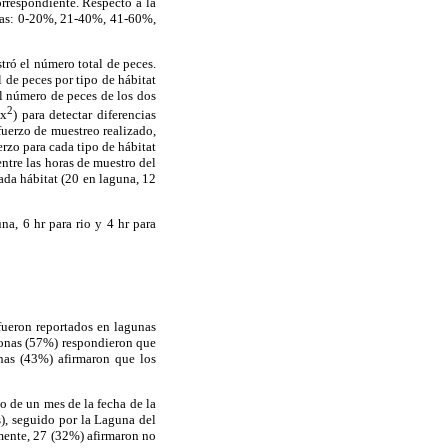
orrespondiente. Respecto a la
orías: 0-20%, 21-40%, 41-60%,
tró el número total de peces.
 de peces por tipo de hábitat
el número de peces de los dos
2
(x
) para detectar diferencias
sfuerzo de muestreo realizado,
erzo para cada tipo de hábitat
ntre las horas de muestro del
ada hábitat (20 en laguna, 12
a, 6 hr para rio y 4 hr para
fueron reportados en lagunas
rsonas (57%) respondieron que
nas (43%) afirmaron que los
o de un mes de la fecha de la
), seguido por la Laguna del
mente, 27 (32%) afirmaron no