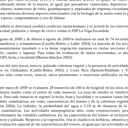
, ubicando dentro de la reserva, al igual que pescadores comerciales, deportivos
: obreros, instructores de veleo, guardaparques y empleados de empresas circundant
stas cubrieron diversos aspectos relacionados con la biología de la nutria como la
a especie, comportamiento y uso de hábitat.
ambién se detectaron posibles conflictos nutria-humano y la actitud de los entrevist
la edad, profesión y tiempo de vivir o visitar el ANP La Vega Escondida.
gosto de 2008 y de febrero a agosto de 2009 se realizaron un total de 74 recorrid
 comederos) y avistamientos (Carrillo-Rubio y Lafón 2004). La mayoría de los reco
nstantemente inundado o a la densa vegetación espinosa en ciertas secciones d
 río, canales y lagunas. Para todas las evidencias de nutria encontradas, se 
 GPS, fecha y localidad (Macías-Sánchez 2003).
ticas del sitio (rocas, troncos, palizada cobertura vegetal y la presencia de activid
ados en Chihuahua (Carillo-Rubio 2002) y Costa Rica (Spínola-Parallada y 
uos tales como rocas, troncos, raíces prominentes o estructuras artificiales en b
te mayo de 2009 se evaluaron 28 transectos de 100 m de longitud en los sitios d
 fueron usados como el centro de cada transecto. La zona de estudio se clasificó 
as. Para cada transecto se registró la fecha, hora y localidad y se tomaron cuatro f
ables cuantitativas, así como, características del terreno y de la cobertura vegetal
ón 2004). La turbidez, la profundidad del agua a 5-10 m de distancia de la o
 cuantitativas. Las actividades antropogénicas tales como construcciones, pes
nformaron las variables cualitativas. En las características del terreno se incluyer
ncos y palizada. Respecto a la vegetación, ésta se clasificó en herbácea, arbustiva 
 evaluación espacial de las características del terreno, al igual que las actividades