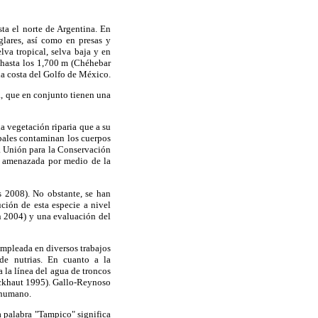
ta el norte de Argentina. En
glares, así como en presas y
lva tropical, selva baja y en
 hasta los 1,700 m (Chéhebar
la costa del Golfo de México.
a, que en conjunto tienen una
a vegetación riparia que a su
ipales contaminan los cuerpos
la Unión para la Conservación
e amenazada por medio de la
s 2008). No obstante, se han
ción de esta especie a nivel
n 2004) y una evaluación del
empleada en diversos trabajos
de nutrias. En cuanto a la
a la línea del agua de troncos
ickhaut 1995). Gallo-Reynoso
a-humano.
a palabra "Tampico" significa