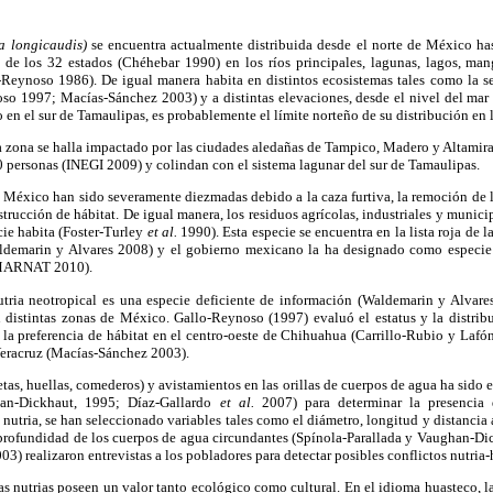
a longicaudis)
se encuentra actualmente distribuida desde el norte de México has
de los 32 estados (Chéhebar 1990) en los ríos principales, lagunas, lagos, man
-Reynoso 1986). De igual manera habita en distintos ecosistemas tales como la se
oso 1997; Macías-Sánchez 2003) y a distintas elevaciones, desde el nivel del mar
o en el sur de Tamaulipas, es probablemente el límite norteño de su distribución en 
sta zona se halla impactado por las ciudades aledañas de Tampico, Madero y Altamir
 personas (INEGI 2009) y colindan con el sistema lagunar del sur de Tamaulipas.
 México han sido severamente diezmadas debido a la caza furtiva, la remoción de l
strucción de hábitat. De igual manera, los residuos agrícolas, industriales y munic
cie habita (Foster-Turley
et al.
1990). Esta especie se encuentra en la lista roja de 
ldemarin y Alvares 2008) y el gobierno mexicano la ha designado como especi
ARNAT 2010).
tria neotropical es una especie deficiente de información (Waldemarin y Alvare
n distintas zonas de México. Gallo-Reynoso (1997) evaluó el estatus y la distribu
 la preferencia de hábitat en el centro-oeste de Chihuahua (Carrillo-Rubio y Lafó
Veracruz (Macías-Sánchez 2003).
etas, huellas, comederos) y avistamientos en las orillas de cuerpos de agua ha sido 
han-Dickhaut, 1995; Díaz-Gallardo
et al.
2007) para determinar la presencia 
 nutria, se han seleccionado variables tales como el diámetro, longitud y distancia 
y profundidad de los cuerpos de agua circundantes (Spínola-Parallada y Vaughan-D
3) realizaron entrevistas a los pobladores para detectar posibles conflictos nutri
as nutrias poseen un valor tanto ecológico como cultural. En el idioma huasteco, l