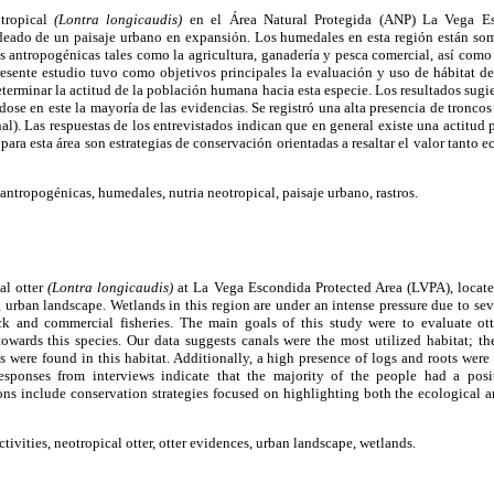
otropical
(Lontra longicaudis)
en el Área Natural Protegida (ANP) La Vega Es
deado de un paisaje urbano en expansión. Los humedales en esta región están som
s antropogénicas tales como la agricultura, ganadería y pesca comercial, así como
presente estudio tuvo como objetivos principales la evaluación y uso de hábitat d
erminar la actitud de la población humana hacia esta especie. Los resultados sugie
ndose en este la mayoría de las evidencias. Se registró una alta presencia de tronco
l). Las respuestas de los entrevistados indican que en general existe una actitud p
ra esta área son estrategias de conservación orientadas a resaltar el valor tanto e
antropogénicas, humedales, nutria neotropical, paisaje urbano, rastros.
al otter
(Lontra longicaudis)
at La Vega Escondida Protected Area (LVPA), locate
rban landscape. Wetlands in this region are under an intense pressure due to sev
ock and commercial fisheries. The main goals of this study were to evaluate o
owards this species. Our data suggests canals were the most utilized habitat; the
 were found in this habitat. Additionally, a high presence of logs and roots wer
esponses from interviews indicate that the majority of the people had a positi
include conservation strategies focused on highlighting both the ecological and
ivities, neotropical otter, otter evidences, urban landscape, wetlands.