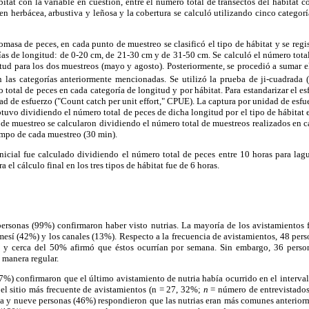
itat con la variable en cuestión, entre el número total de transectos del hábitat c
ó en herbácea, arbustiva y leñosa y la cobertura se calculó utilizando cinco categ
omasa de peces, en cada punto de muestreo se clasificó el tipo de hábitat y se regis
rías de longitud: de 0-20 cm, de 21-30 cm y de 31-50 cm. Se calculó el número total
tud para los dos muestreos (mayo y agosto). Posteriormente, se procedió a sumar 
n las categorías anteriormente mencionadas. Se utilizó la prueba de ji-cuadrada 
o total de peces en cada categoría de longitud y por hábitat. Para estandarizar el e
dad de esfuerzo ("Count catch per unit effort," CPUE). La captura por unidad de esfu
btuvo dividiendo el número total de peces de dicha longitud por el tipo de hábitat e
s de muestreo se calcularon dividiendo el número total de muestreos realizados en c
iempo de cada muestreo (30 min).
icial fue calculado dividiendo el número total de peces entre 10 horas para lagun
el cálculo final en los tres tipos de hábitat fue de 6 horas.
ersonas (99%) confirmaron haber visto nutrias. La mayoría de los avistamientos 
mesí (42%) y los canales (13%). Respecto a la frecuencia de avistamientos, 48 pe
e, y cerca del 50% afirmó que éstos ocurrían por semana. Sin embargo, 36 perso
 manera regular.
7%) confirmaron que el último avistamiento de nutria había ocurrido en el interval
e el sitio más frecuente de avistamientos (n = 27, 32%;
n
= número de entrevistados
nta y nueve personas (46%) respondieron que las nutrias eran más comunes anterior