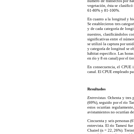
número de transectos por háb
vegetación, ésta se clasific
61-80% y 81-100%.
En cuanto a la longitud y bi
Se establecieron tres catego
y de cada categoría de longi
nuestros, clasificándolos co
significativas entre el númer
se utilizó la captura por uni
y categoría de longitud se o
hábitat especifico. Las hora
en río y 8 en canal) por el t
En consecuencia, el CPUE in
canal. El CPUE empleado para 
Resultados
Entrevistas.
Ochenta y tres p
(69%), seguido por el río Ta
estos ocurrían regularment
avistamientos no ocurrían de
Cincuenta y seis personas (6
entrevista. El río Tamesí fu
Chairel (n = 22, 26%). Trei