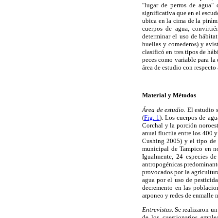
"lugar de perros de agua" q
significativa que en el escud
ubica en la cima de la pirám
cuerpos de agua, convirtié
determinar el uso de hábitat
huellas y comederos) y avist
clasificó en tres tipos de há
peces como variable para la 
área de estudio con respecto 
Material y Métodos
Área de estudio.
El estudio 
(
Fig. 1
). Los cuerpos de agu
Corchal y la porción noroest
anual fluctúa entre los 400 
Cushing 2005) y el tipo de 
municipal de Tampico en no
Igualmente, 24 especies de
antropogénicas predominante
provocados por la agricultur
agua por el uso de pesticida
decremento en las poblacion
arponeo y redes de enmalle
Entrevistas.
Se realizaron un
de los cuestionarios empl