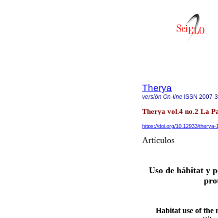
Therya
versión On-line
ISSN
2007-
Therya vol.4 no.2 La P
https://doi.org/10.12933/therya
Artículos
Uso de hábitat y p
pro
Habitat use of the 