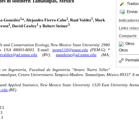
udes in southern Tamaulipas, Mexico
Traduc
Enviar 
1
2
1
ia-González
*, Alejandro Fierro-Cabo
, Raul Valdez
, Mark
Indicadore
1
1
3
rsen
, David Cowley
y Robert Steiner
Links rela
Compartir
Otros
ife and Conservation Ecology, New Mexico State University. 2980
co USA 88003-8003.
E-mail:
pemg110@nmsu.edu
(PEM-G) *
Otros
rvaldez@ad.nmsu.edu
(RV);
manderse@ad.nmsu.edu
(MA;
.
Permali
n en Ingeniería, Facultad de Ingeniería "Arturo Narro Siller"
maulipas, Centro Universitario Tampico-Madero. Tamaulipas, México 89337.
E-m
nd Applied Statistics, New Mexico State University. 1320 East University Ave
u.edu
(RE).
013
13
13