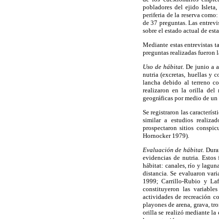
pobladores del ejido Isleta
periferia de la reserva como
de 37 preguntas. Las entrevi
sobre el estado actual de est
Mediante estas entrevistas t
preguntas realizadas fueron 
Uso de hábitat.
De junio a a
nutria (excretas, huellas y
lancha debido al terreno co
realizaron en la orilla del
geográficas por medio de un
Se registraron las caracterís
similar a estudios realiz
prospectaron sitios conspic
Hornocker 1979).
Evaluación de hábitat.
Duran
evidencias de nutria. Estos
hábitat: canales, río y lagun
distancia. Se evaluaron vari
1999; Carrillo-Rubio y Laf
constituyeron las variables
actividades de recreación co
playones de arena, grava, tro
orilla se realizó mediante la