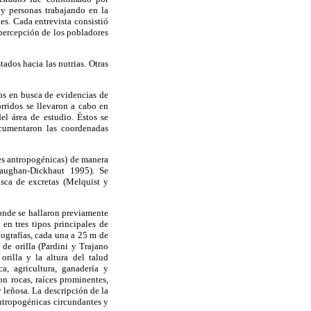
 y personas trabajando en la
es. Cada entrevista consistió
 percepción de los pobladores
ados hacia las nutrias. Otras
os en busca de evidencias de
rridos se llevaron a cabo en
el área de estudio. Éstos se
documentaron las coordenadas
ades antropogénicas) de manera
Vaughan-Dickhaut 1995). Se
usca de excretas (Melquist y
onde se hallaron previamente
en tres tipos principales de
otografías, cada una a 25 m de
 de orilla (Pardini y Trajano
rilla y la altura del talud
ca, agricultura, ganadería y
on rocas, raíces prominentes,
y leñosa. La descripción de la
 antropogénicas circundantes y