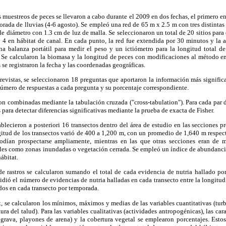
 muestreos de peces se llevaron a cabo durante el 2009 en dos fechas, el primero en
rada de lluvias (4-6 agosto). Se empleó una red de 65 m x 2.5 m con tres distintas 
de diámetro con 1.3 cm de luz de malla. Se seleccionaron un total de 20 sitios para 
y 4 en hábitat de canal. En cada punto, la red fue extendida por 30 minutos y la 
una balanza portátil para medir el peso y un ictiómetro para la longitud total de
e. Se calcularon la biomasa y la longitud de peces con modificaciones al método
 se registraron la fecha y las coordenadas geográficas.
revistas, se seleccionaron 18 preguntas que aportaron la información más signific
 número de respuestas a cada pregunta y su porcentaje correspondiente.
on combinadas mediante la tabulación cruzada ("cross-tabulation"). Para cada par 
s para detectar diferencias significativas mediante la prueba de exacta de Fisher.
tablecieron a posteriori 16 transectos dentro del área de estudio en las secciones 
gitud de los transectos varió de 400 a 1,200 m, con un promedio de 1,640 m respe
podían prospectarse ampliamente, mientras en las que otras secciones eran de 
ales como zonas inundadas o vegetación cerrada. Se empleó un índice de abundancia
ábitat.
e rastros se calcularon sumando el total de cada evidencia de nutria hallado por 
idió el número de evidencias de nutria halladas en cada transecto entre la longitud 
dos en cada transecto por temporada.
t, se calcularon los mínimos, máximos y medias de las variables cuantitativas (tu
tura del talud). Para las variables cualitativas (actividades antropogénicas), las cara
 grava, playones de arena) y la cobertura vegetal se emplearon porcentajes. Esto