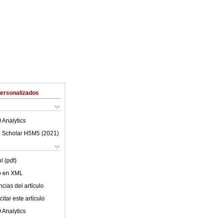
Personalizados
 Analytics
 Scholar H5M5 (
2021
)
l (pdf)
lo en XML
cias del artículo
itar este artículo
 Analytics