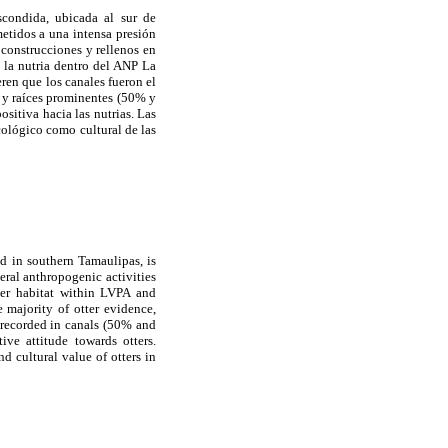
condida, ubicada al sur de
etidos a una intensa presión
 construcciones y rellenos en
e la nutria dentro del ANP La
ren que los canales fueron el
s y raíces prominentes (50% y
ositiva hacia las nutrias. Las
cológico como cultural de las
d in southern Tamaulipas, is
eral anthropogenic activities
tter habitat within LVPA and
 majority of otter evidence,
e recorded in canals (50% and
ve attitude towards otters.
 cultural value of otters in