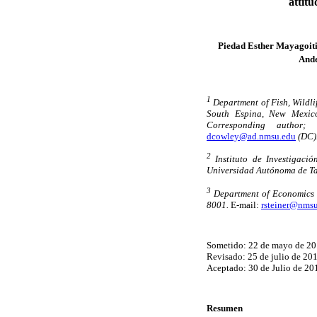
attit
Piedad Esther Mayagoit
Ande
1
Department of Fish, Wildl
South Espina, New Mexi
Corresponding author;
dcowley@ad.nmsu.edu
(DC)
2
Instituto de Investigació
Universidad Autónoma de Ta
3
Department of Economics a
8001.
E-mail:
rsteiner@nms
Sometido: 22 de mayo de 2
Revisado: 25 de julio de 20
Aceptado: 30 de Julio de 20
Resumen