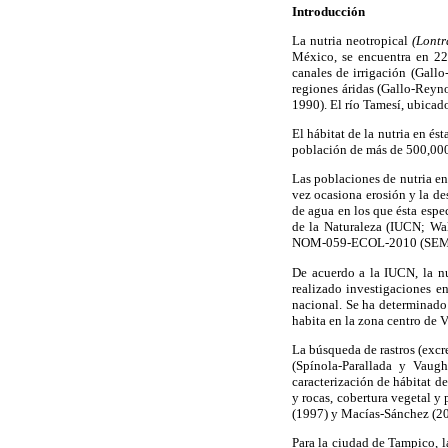
Introducción
La nutria neotropical
(Lontr
México, se encuentra en 22 
canales de irrigación (Gallo
regiones áridas (Gallo-Reyn
1990). El río Tamesí, ubicad
El hábitat de la nutria en é
población de más de 500,000
Las poblaciones de nutria en
vez ocasiona erosión y la de
de agua en los que ésta espe
de la Naturaleza (IUCN; Wa
NOM-059-ECOL-2010 (SEM
De acuerdo a la IUCN, la nu
realizado investigaciones e
nacional. Se ha determinado
habita en la zona centro de 
La búsqueda de rastros (excr
(Spínola-Parallada y Vaug
caracterización de hábitat de
y rocas, cobertura vegetal 
(1997) y Macías-Sánchez (200
Para la ciudad de Tampico, l