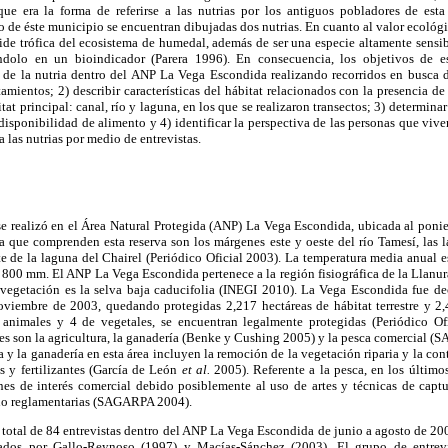
ue era la forma de referirse a las nutrias por los antiguos pobladores de esta
o de éste municipio se encuentran dibujadas dos nutrias. En cuanto al valor ecológic
ide trófica del ecosistema de humedal, además de ser una especie altamente sensi
ndolo en un bioindicador (Parera 1996). En consecuencia, los objetivos de es
 de la nutria dentro del ANP La Vega Escondida realizando recorridos en busca de
amientos; 2) describir características del hábitat relacionados con la presencia de 
bitat principal: canal, río y laguna, en los que se realizaron transectos; 3) determina
disponibilidad de alimento y 4) identificar la perspectiva de las personas que vive
a las nutrias por medio de entrevistas.
se realizó en el Área Natural Protegida (ANP) La Vega Escondida, ubicada al poni
a que comprenden esta reserva son los márgenes este y oeste del río Tamesí, las 
e de la laguna del Chairel (Periódico Oficial 2003). La temperatura media anual e
y 800 mm. El ANP La Vega Escondida pertenece a la región fisiográfica de la Llanu
vegetación es la selva baja caducifolia (INEGI 2010). La Vega Escondida fue d
viembre de 2003, quedando protegidas 2,217 hectáreas de hábitat terrestre y 2,
 animales y 4 de vegetales, se encuentran legalmente protegidas (Periódico Ofi
s son la agricultura, la ganadería (Benke y Cushing 2005) y la pesca comercial 
a y la ganadería en esta área incluyen la remoción de la vegetación riparia y la co
s y fertilizantes (García de León
et al.
2005). Referente a la pesca, en los último
es de interés comercial debido posiblemente al uso de artes y técnicas de captu
 no reglamentarias (SAGARPA 2004).
 total de 84 entrevistas dentro del ANP La Vega Escondida de junio a agosto de 2
eados por Gallo-Reynoso (1997) y Macías-Sánchez (2003). El grupo de entrev