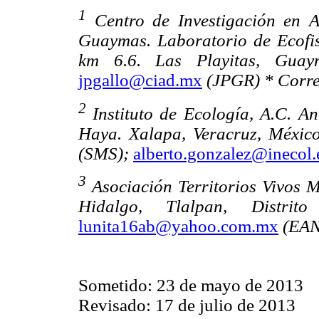
1
Centro de Investigación en A
Guaymas. Laboratorio de Ecofis
km 6.6. Las Playitas, Gua
jpgallo@ciad.mx
(JPGR) * Corre
2
Instituto de Ecología, A.C. A
Haya. Xalapa, Veracruz, Méxic
(SMS);
alberto.gonzalez@inecol
3
Asociación Territorios Vivos M
Hidalgo, Tlalpan, Distri
lunita16ab@yahoo.com.mx
(EAN
Sometido: 23 de mayo de 2013
Revisado: 17 de julio de 2013