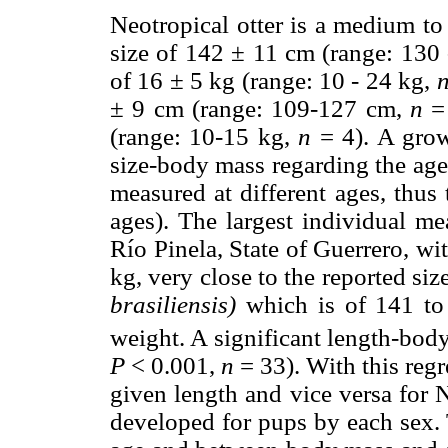
Neotropical otter is a medium to
size of 142 ± 11 cm (range: 130
of 16 ± 5 kg (range: 10 - 24 kg,
± 9 cm (range: 109-127 cm,
n
= 
(range: 10-15 kg,
n
= 4). A grow
size-body mass regarding the age
measured at different ages, thus 
ages). The largest individual m
Río Pinela, State of Guerrero, wi
kg, very close to the reported siz
brasiliensis)
which is of 141 to
weight. A significant length-bod
P
< 0.001,
n
= 33). With this reg
given length and vice versa for 
developed for pups by each sex. 