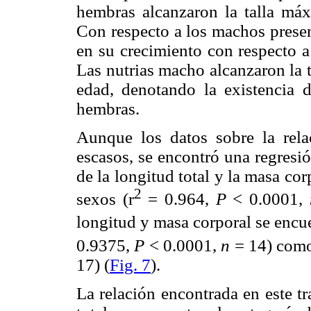
hembras alcanzaron la talla má
Con respecto a los machos presen
en su crecimiento con respecto a
Las nutrias macho alcanzaron la 
edad, denotando la existencia 
hembras.
Aunque los datos sobre la rela
escasos, se encontró una regresió
de la longitud total y la masa co
2
sexos (r
= 0.964,
P
< 0.0001,
longitud y masa corporal se encu
0.9375,
P
< 0.0001,
n
= 14) como
17) (
Fig. 7
).
La relación encontrada en este tr