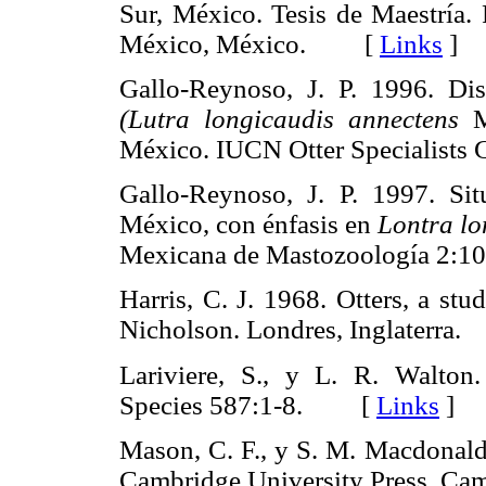
Sur, México. Tesis de Maestría
México, México. [
Links
]
Gallo-Reynoso, J. P. 1996. Dist
(Lutra longicaudis annectens
Ma
México. IUCN Otter Specialist
Gallo-Reynoso, J. P. 1997. Sit
México, con énfasis en
Lontra lo
Mexicana de Mastozoología 2
Harris, C. J. 1968. Otters, a st
Nicholson. Londres, Inglaterr
Lariviere, S., y L. R. Walto
Species 587:1-8. [
Links
]
Mason, C. F., y S. M. Macdonald.
Cambridge University Press. 