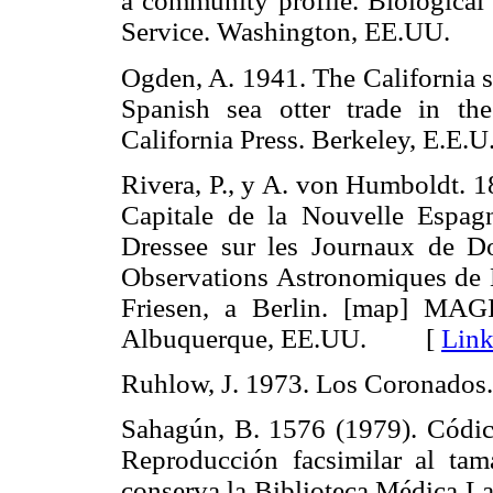
a community profile. Biological 
Service. Washington, EE.UU
Ogden, A. 1941. The California s
Spanish sea otter trade in th
California Press. Berkeley, E
Rivera, P., y A. von Humboldt. 1
Capitale de la Nouvelle Espa
Dressee sur les Journaux de Do
Observations Astronomiques de M
Friesen, a Berlin. [map] MAG
Albuquerque, EE.UU. [
Link
Ruhlow, J. 1973. Los Coronad
Sahagún, B. 1576 (1979). Códic
Reproducción facsimilar al tam
conserva la Biblioteca Médica La