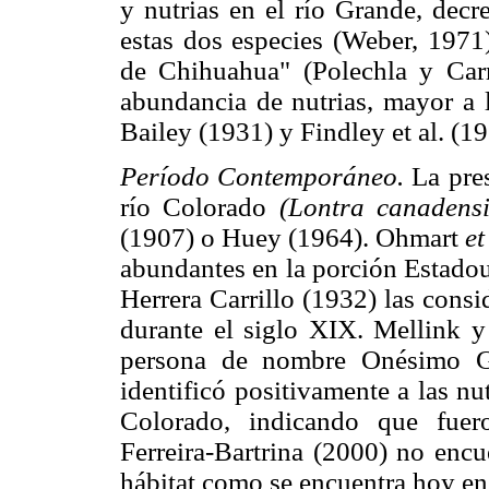
y nutrias en el río Grande, decre
estas dos especies (Weber, 1971)
de Chihuahua" (Polechla y Carr
abundancia de nutrias, mayor a 
Bailey (1931) y Findley et al. (19
Período Contemporáneo.
La pres
río Colorado
(Lontra canadens
(1907) o Huey (1964). Ohmart
et
abundantes en la porción Estado
Herrera Carrillo (1932) las cons
durante el siglo XIX. Mellink y 
persona de nombre Onésimo Go
identificó positivamente a las nut
Colorado, indicando que fuer
Ferreira-Bartrina (2000) no encu
hábitat como se encuentra hoy en 