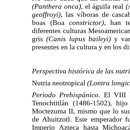
(Panthera onca),
el águila real
(
geoffroyi),
las víboras de casca
boas (Boa
constrictor),
han te
diferentes culturas Mesoamerica
gris
(Canis lupus baileyi)
y var
presentes en la cultura y en los d
Perspectiva histórica de las nutri
Nutria neotropical
(Lontra longi
Periodo Prehispánico.
El VIII 
Tenochtitlán (1486-1502), hi
Moctezuma II, mismo que lo suc
de Ahuitzotl. Este emperador fu
Imperio Azteca hasta Michoac