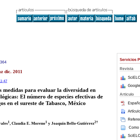
Servicios 
3364
Revista
z dic. 2011
SciELO
11-47
Google
 medidas para evaluar la diversidad en
Articulo
ógicas: El número de especies efectivas de
os en el sureste de Tabasco, México
Españo
Artícu
Referen
1
1
2
†
ales
, Claudia E. Moreno
y Joaquín Bello-Gutiérrez
Como c
SciELO