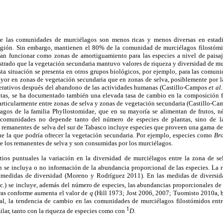
ue las comunidades de murciélagos son menos ricas y menos diversas en estadi
región. Sin embargo, mantienen el 80% de la comunidad de murciélagos filostómi
an funcionar como zonas de amortiguamiento para las especies a nivel de paisa
trado que la vegetación secundaria mantuvo valores de riqueza y diversidad de mur
ta situación se presenta en otros grupos biológicos, por ejemplo, para las comuni
ayor en zonas de vegetación secundaria que en zonas de selva, posiblemente por l
enerativos después del abandono de las actividades humanas (Castillo-Campos
et al
ntas, se ha documentado también una elevada tasa de cambio en la composición flo
articularmente entre zonas de selva y zonas de vegetación secundaria (Castillo-C
lagos de la familia Phyllostomidae, que en su mayoría se alimentan de frutos, né
 comunidades no depende tanto del número de especies de plantas, sino de la
s remanentes de selva del sur de Tabasco incluye especies que proveen una gama de
ue la que podría ofrecer la vegetación secundaria. Por ejemplo, especies como
Br
de los remanentes de selva y son consumidas por los murciélagos.
itios puntuales la variación en la diversidad de murciélagos entre la zona de s
n se incluya o no información de la abundancia proporcional de las especies. La r
medidas de diversidad (Moreno y Rodríguez 2011). En las medidas de diversida
etc.) se incluye, además del número de especies, las abundancias proporcionales de
aras conforme aumenta el valor de
q
(Hill 1973; Jost 2006, 2007; Tuomisto 2010a,
al, la tendencia de cambio en las comunidades de murciélagos filostómidos ent
1
ilar, tanto con la riqueza de especies como con
D
.