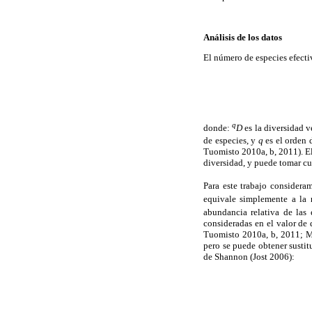
Análisis de los datos
El número de especies efecti
q
donde:
D
es la diversidad v
de especies, y
q
es el orden d
Tuomisto 2010a, b, 2011). E
diversidad, y puede tomar cu
Para este trabajo considera
equivale simplemente a la 
abundancia relativa de las
consideradas en el valor de
Tuomisto 2010a, b, 2011;
pero se puede obtener sustit
de Shannon (Jost 2006):