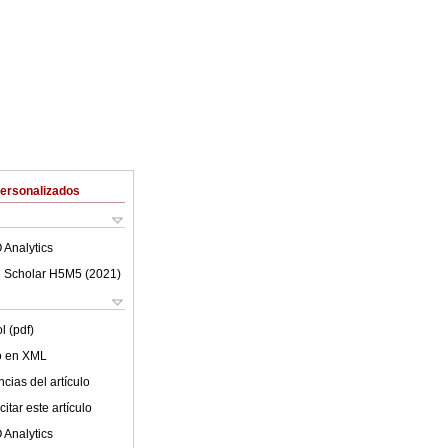
Personalizados
 Analytics
 Scholar H5M5 (
2021
)
l (pdf)
lo en XML
cias del artículo
itar este artículo
 Analytics