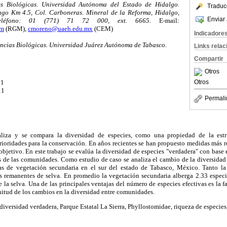
s Biol
ó
gicas. Universidad Aut
ó
noma del Estado de Hidalgo.
Traduc
ingo Km
4.5, Col. Carboneras. Mineral de la Reforma, Hidalgo,
Enviar 
l
é
fono: 01 (771) 71 72 000, ext. 6665.
E-mail:
om
(RGM),
cmoreno@uaeh.edu.mx
(CEM)
Indicadore
ncias Biol
ó
gicas. Universidad Ju
á
rez Aut
ó
noma de Tabasco.
Links rela
Compartir
Otros
Otros
11
11
Permali
liza y se compara la diversidad de especies, como una propiedad de la estr
prioridades para la conservación. En años recientes se han propuesto medidas más 
objetivo. En este trabajo se evalúa la diversidad de especies "verdadera" con base e
s de las comunidades. Como estudio de caso se analiza el cambio de la diversidad
as de vegetación secundaria en el sur del estado de Tabasco, México. Tanto la
os remanentes de selva. En promedio la vegetación secundaria alberga 2.33 espec
 la selva. Una de las principales ventajas del número de especies efectivas es la 
itud de los cambios en la diversidad entre comunidades.
diversidad verdadera, Parque Estatal La Sierra, Phyllostomidae, riqueza de especies