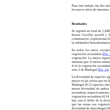
Para este trabajo, las dos m
los nueve sitios de muestreo.
Resultados
Se registró un total de 1,4
fueron
Carollia sowelli
y
S
commissarisi
,
Lophostoma
b
la subfamilia Stenodermatin
En todos los sitios, excep
vegetación secundaria (
Fig. 
vegetación. La mayor riqueza
mientras que el menor número
4 en la vegetación secundar
sitio 2 de Madrigal (
Fig. 1a
)
La diversidad de especies sig
mayor en las selvas que en l
Madrigal (9.12 especies efec
menor diversidad de ambos t
secundaria, respectivamente
vegetación secundaria (4.34 e
hay casi el doble de la div
que las zonas con vegetaci
diversidad de murciélagos fi