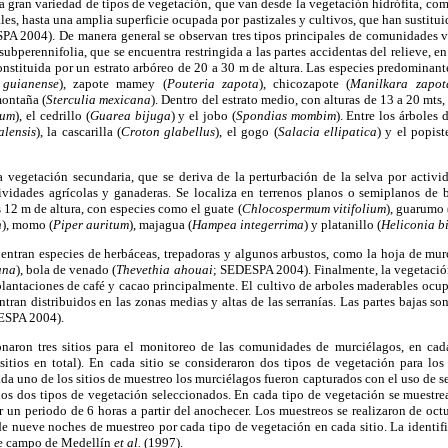
a gran variedad de tipos de vegetación, que van desde la vegetación hidrófita, como
les, hasta una amplia superficie ocupada por pastizales y cultivos, que han sustituid
SPA 2004). De manera general se observan tres tipos principales de comunidades v
ubperennifolia, que se encuentra restringida a las partes accidentas del relieve, e
stituida por un estrato arbóreo de 20 a 30 m de altura. Las especies predominant
 guianense
), zapote mamey (
Pouteria
zapota
), chicozapote (
Manilkara zapot
montaña (
Sterculia mexicana
). Dentro del estrato medio, con alturas de 13 a 20 mts
rum
), el cedrillo (
Guarea bijuga
) y el jobo (
Spondias mombim
). Entre los árboles 
lensis
), la cascarilla (
Croton glabellus
), el gogo (
Salacia ellipatica
) y el popist
vegetación secundaria, que se deriva de la perturbación de la selva por activ
tividades agrícolas y ganaderas. Se localiza en terrenos planos o semiplanos de 
s 12 m de altura, con especies como el guate (
Chlocospermum vitifolium
), guarumo 
n
), momo (
Piper
auritum
), majagua (
Hampea integerrima
) y platanillo (
Heliconia
b
cuentran especies de herbáceas, trepadoras y algunos arbustos, como la hoja de mur
ana
), bola de venado (
Thevethia
ahouai
; SEDESPA 2004). Finalmente, la vegetación
, plantaciones de café y cacao principalmente. El cultivo de arboles maderables ocu
tran distribuidos en las zonas medias y altas de las serranías. Las partes bajas so
ESPA 2004).
ionaron tres sitios para el monitoreo de las comunidades de murciélagos, en cada
tios en total). En cada sitio se consideraron dos tipos de vegetación para lo
da uno de los sitios de muestreo los murciélagos fueron capturados con el uso de sei
 los dos tipos de vegetación seleccionados. En cada tipo de vegetación se muestre
r un periodo de 6 horas a partir del anochecer. Los muestreos se realizaron de o
e nueve noches de muestreo por cada tipo de vegetación en cada sitio. La identifi
de campo de Medellín
et al.
(1997).