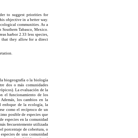
r to suggest priorities for
is objective in a better way.
 ecological communities. As a
in Southern Tabasco, Mexico.
eas harbor 2.33 less species,
that they allow for a direct
etation.
la biogeografía o la biología
entre dos o más comunidades
rópicos). La evaluación de la
on el funcionamiento de los
. Además, los cambios en la
l enfoque de la ecología, la
irse como el recíproco de un
áximo posible de especies que
o de especies en la comunidad
 más frecuentemente utilizada
el porcentaje de cobertura, o
as especies de una comunidad