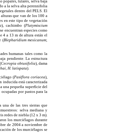
 popales, tulares, selva baja
o a la selva alta perennifolia
egetales dentro del PELS. El
n alturas que van de los 100 a
es en este tipo de vegetación
a
), cachimbo (
Platymiscium
, se encuentran especies como
de 4 a 13 m de altura están el
e (
Blepharidium
mexicanum
;
idades humanas tales como la
baja pendiente. La estructura
(
Cecropia obtusifolia
), dama
ihai, H. latispata
).
ciélago (
Pasiflora coriacea
),
 inducida está caracterizada
pa una pequeña superficie del
n ocupadas por pastos para la
 una de las tres sierras que
s muestreos: selva mediana y
s redes de niebla (12 x 3 m).
aron los murciélagos durante
ctubre de 2004 a noviembre de
cación de los murciélagos se