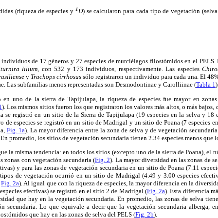
1
edidas (riqueza de especies y
D
) se calcularon para cada tipo de vegetación (selv
48 individuos de 17 géneros y 27 especies de murciélagos filostómidos en el PELS.
turnira
lilium
, con 532 y 173 individuos, respectivamente. Las especies
Chiro
rasiliense
y
Trachops cirrhosus
sólo registraron un individuo para cada una. El 48%
ae. Las subfamilias menos representadas son Desmodontinae y Carolliinae (
Tabla 1
)
to en uno de la sierra de Tapijulapa, la riqueza de especies fue mayor en zona
1
). Los mismos sitios fueron los que registraron los valores más altos, o más bajos, 
 se registró en un sitio de la Sierra de Tapijulapa (19 especies en la selva y 18 
 de especies se registró en un sitio de Madrigal y un sitio de Poana (7 especies en 
ia,
Fig. 1a
). La mayor diferencia entre la zona de selva y de vegetación secundaria 
. En promedio, los sitios de vegetación secundaria tienen 2.34 especies menos que los
ue la misma tendencia: en todos los sitios (excepto uno de la sierra de Poana), el 
as zonas con vegetación secundaria (
Fig. 2
). La mayor diversidad en las zonas de sel
tivas) y para las zonas de vegetación secundaria en un sitio de Poana (7.11 especie
ipos de vegetación ocurrió en un sitio de Madrigal (4.49 y 3.00 especies efecti
,
Fig. 2a
). Al igual que con la riqueza de especies, la mayor diferencia en la diversid
species efectivas) se registró en el sitio 2 de Madrigal (
Fig. 2a
). Esta diferencia m
ersidad que hay en la vegetación secundaria. En promedio, las zonas de selva tien
ón secundaria. Lo que equivale a decir que la vegetación secundaria alberga, e
lostómidos que hay en las zonas de selva del PELS (
Fig. 2b
).