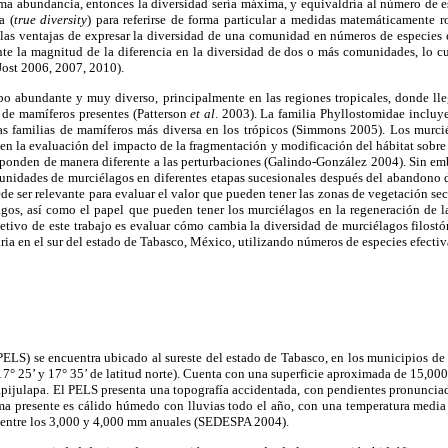
ma abundancia, entonces la diversidad sería máxima, y equivaldría al número de es
a (
true diversity
) para referirse de forma particular a medidas matemáticamente r
las ventajas de expresar la diversidad de una comunidad en números de especies e
te la magnitud de la diferencia en la diversidad de dos o más comunidades, lo cu
(Jost 2006, 2007, 2010).
o abundante y muy diverso, principalmente en las regiones tropicales, donde lle
s de mamíferos presentes (Patterson
et al
. 2003). La familia Phyllostomidae incluye
s familias de mamíferos más diversa en los trópicos (Simmons 2005). Los murci
en la evaluación del impacto de la fragmentación y modificación del hábitat sobr
sponden de manera diferente a las perturbaciones (Galindo-González 2004). Sin em
unidades de murciélagos en diferentes etapas sucesionales después del abandono d
de ser relevante para evaluar el valor que pueden tener las zonas de vegetación se
agos, así como el papel que pueden tener los murciélagos en la regeneración de la
jetivo de este trabajo es evaluar cómo cambia la diversidad de murciélagos filost
ia en el sur del estado de Tabasco, México, utilizando números de especies efectiv
(PELS) se encuentra ubicado al sureste del estado de Tabasco, en los municipios de
 17° 25’ y 17° 35’ de latitud norte). Cuenta con una superficie aproximada de 15,000
apijulapa. El PELS presenta una topografía accidentada, con pendientes pronuncia
ma presente es cálido húmedo con lluvias todo el año, con una temperatura media 
a entre los 3,000 y 4,000 mm anuales (SEDESPA 2004).