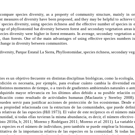
ompare species diversity, as a property of community structure, mainly in orde
st measures of diversity have been proposed, and they may be helpful to achieve th
" species diversity, using species richness and the effective number of species in
ange of phyllostomid bat diversity between forest and secondary vegetation areas 
ecies diversity were higher in forest remnants. In average, secondary vegetation ar
, than forests. One of the main advantages of using effective species numbers is 
 change in diversity between communities.
diversity, Parque Estatal La Sierra, Phyllostomidae, species richness, secondary veg
ies es un objetivo frecuente en distintas disciplinas biológicas, como la ecología, 
edición es necesaria, por ejemplo, para evaluar cuánto cambia la diversidad 
, distintos momentos de tiempo, o a través de gradientes ambientales naturales o ant
adquirido mayor relevancia en los últimos años debido a su posible relación c
ficación como resultado de actividades humanas (Maclaurin y Sterelny 2008)
ueden servir para justificar acciones de protección de los ecosistemas. Desde e
na propiedad relacionada con la estructura de las comunidades, que puede defin
relativas de las especies (Hill 1973). El valor de este recíproco es el número m
unidad, si todas ellas tuvieran la misma abundancia, es decir, el número efectiv
misto 2010a, b; 2011; Moreno y Rodríguez 2011; Moreno
et al
. 2011). La variable
 especies es el número de individuos, pero también se puede emplear la biomasa, 
ntitativa de la importancia relativa de las especies en la comunidad. Si todas l