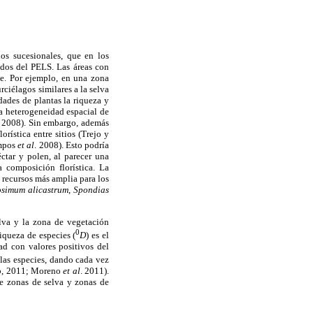
os sucesionales, que en los
dos del PELS. Las áreas con
je. Por ejemplo, en una zona
ciélagos similares a la selva
dades de plantas la riqueza y
a heterogeneidad espacial de
. 2008). Sin embargo, además
rística entre sitios (Trejo y
ampos
et al
. 2008). Esto podría
ctar y polen, al parecer una
 composición florística. La
 recursos más amplia para los
osimum alicastrum
,
Spondias
elva y la zona de vegetación
0
iqueza de especies (
D
) es el
d con valores positivos del
 las especies, dando cada vez
 b, 2011; Moreno
et al
. 2011).
re zonas de selva y zonas de