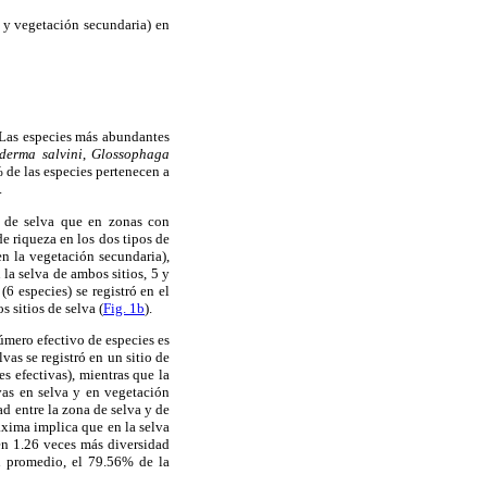
a y vegetación secundaria) en
 Las especies más abundantes
derma salvini
,
Glossophaga
 de las especies pertenecen a
.
s de selva que en zonas con
de riqueza en los dos tipos de
en la vegetación secundaria),
la selva de ambos sitios, 5 y
(6 especies) se registró en el
 sitios de selva (
Fig. 1b
).
número efectivo de especies es
vas se registró en un sitio de
s efectivas), mientras que la
vas en selva y en vegetación
ad entre la zona de selva y de
áxima implica que en la selva
en 1.26 veces más diversidad
n promedio, el 79.56% de la