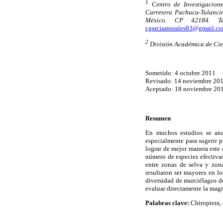
1
Centro de Investigacione
Carretera Pachuca-Tulanc
M
é
xico. CP 42184. Te
r.garciamorales83@gmail.c
2
Divisi
ó
n Acad
é
mica de Cie
Sometido: 4 octubre 2011
Revisado: 14 noviembre 20
Aceptado: 18 noviembre 20
Resumen
En muchos estudios se ana
especialmente para sugerir 
lograr de mejor manera este 
número de especies efectiva
entre zonas de selva y zon
resultaron ser mayores en l
diversidad de murciélagos de
evaluar directamente la magn
Palabras clave:
Chiroptera, 