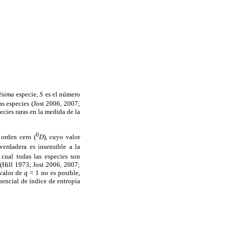
é
sima
especie,
S
es el número
las especies (Jost 2006, 2007;
cies raras en la medida de la
0
 orden cero (
D
), cuyo valor
verdadera es insensible a la
a cual todas las especies son
(Hill 1973; Jost 2006, 2007;
 valor de
q
= 1 no es posible,
nencial de índice de entropía