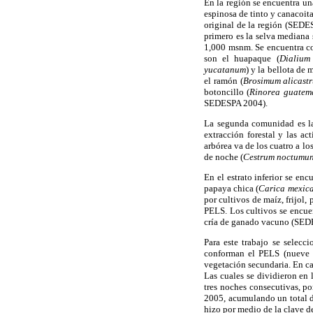
En la región se encuentra un
espinosa de tinto y canacoita
original de la región (SEDE
primero es la selva mediana s
1,000 msnm. Se encuentra con
son el huapaque (
Dialium
yucatanum
) y la bellota de 
el ramón (
Brosimum alicast
botoncillo (
Rinorea guatema
SEDESPA 2004).
La segunda comunidad es la 
extracción forestal y las ac
arbórea va de los cuatro a lo
de noche (
Cestrum
noctumu
En el estrato inferior se en
papaya chica (
Carica mexic
por cultivos de maíz, frijol
PELS. Los cultivos se encuen
cría de ganado vacuno (SED
Para este trabajo se selecc
conforman el PELS (nueve si
vegetación secundaria. En ca
Las cuales se dividieron en
tres noches consecutivas, po
2005, acumulando un total d
hizo por medio de la clave 