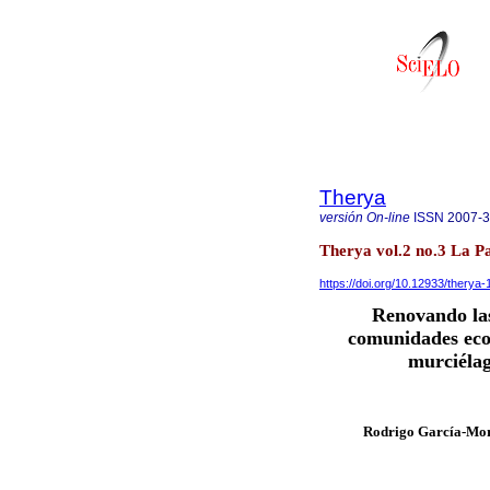
Therya
versión On-line
ISSN
2007-
Therya vol.2 no.3 La Pa
https://doi.org/10.12933/therya-
Renovando las
comunidades ecol
murciélag
Rodrigo García-Mor