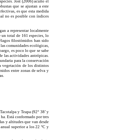
pecies. Jost (2006) acuño el
obustas que se ajustan a este
fectivas, es que esta medida
al no es posible con índices
gan a representar localmente
 un total de 161 especies, lo
élagos filostómidos han sido
e las comunidades ecológicas,
bargo, es poco lo que se sabe
e las actividades antrópicas.
cundaria para la conservación
 vegetación de los distintos
ómidos entre zonas de selva y
as.
 Tacotalpa y Teapa (92° 38’ y
 ha. Está conformado por tres
das y altitudes que van desde
anual superior a los 22 °C y