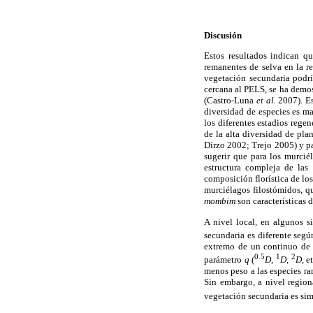
Discusión
Estos resultados indican q
remanentes de selva en la 
vegetación secundaria podrí
cercana al PELS, se ha demos
(Castro-Luna
et al.
2007). Es
diversidad de especies es m
los diferentes estadios reg
de la alta diversidad de pla
Dirzo 2002; Trejo 2005) y p
sugerir que para los murcié
estructura compleja de las
composición florística de lo
murciélagos filostómidos, q
mombim
son características 
A nivel local, en algunos s
secundaria es diferente segú
extremo de un continuo de 
0.5
1
2
parámetro
q
(
D
,
D
,
D
, 
menos peso a las especies r
Sin embargo, a nivel region
vegetación secundaria es sim