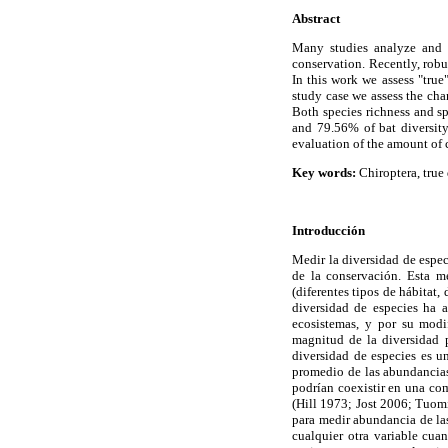
Abstract
Many studies analyze and c
conservation. Recently, robu
In this work we assess "true
study case we assess the ch
Both species richness and sp
and 79.56% of bat diversity
evaluation of the amount of
Key words:
Chiroptera, true 
Introducción
Medir la diversidad de espec
de la conservación. Esta m
(diferentes tipos de hábitat
diversidad de especies ha 
ecosistemas, y por su modi
magnitud de la diversidad p
diversidad de especies es u
promedio de las abundancias 
podrían coexistir en una com
(Hill 1973; Jost 2006; Tuo
para medir abundancia de las
cualquier otra variable cua