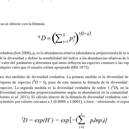
vas se obtiene con la fórmula:
erdadera (Jost 2006),
p
es la abundancia relativa (abundancia proporcional) de la
i
i
e la diversidad y define la sensibilidad del índice a las abundancias relativas de 
l valor del parámetro
q
determina qué tanto influyen las especies comunes o las espe
alquier valor que el usuario estime apropiado (Hill 1973).
mos dos medidas de diversidad verdadera. La primera medida es la diversidad de
0
riqueza de especies (
D
=
S
), pues de esta manera la fórmula de la diversidad 
1
 especies. La segunda medida es la diversidad verdadera de orden 1 (
D
), en l
 diversidad, ponderadas proporcionalmente según su abundancia en la comunidad 
 Moreno
et al
. 2011). El cálculo directo de la fórmula de diversidad verdadera con
uyéndolo por valores cercanos a 1 (0.9999 o 1.0001), o bien, - obteniendo el expo