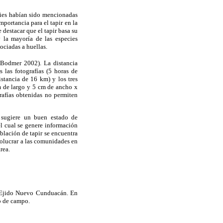
ecies habían sido mencionadas
portancia para el tapir en la
e destacar que el tapir basa su
la mayoría de las especies
ociadas a huellas.
Bodmer 2002). La distancia
 las fotografías (5 horas de
istancia de 16 km) y los tres
m de largo y 5 cm de ancho x
grafías obtenidas no permiten
l sugiere un buen estado de
el cual se genere información
blación de tapir se encuentra
volucrar a las comunidades en
rea.
l Ejido Nuevo Cunduacán. En
jo de campo.