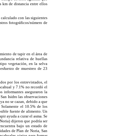
 km de distancia entre ellos
 calculado con las siguientes
stros fotográficos/número de
amiento de tapir en el área de
undancia relativa de huellas
tipo vegetación, en la selva
 esfuerzo de muestreo de 23
dos por los entrevistados, el
acahual y 7.1% no recordó el
os informantes aseguraron la
 San Isidro las observaciones
 ya no se cazan, debido a que
a. Solamente el 10.5% de los
sible fuente de alimento. Un
ir ayuda a curar el asma. Se
oria) dijeron que podría ser
 encuentra bajo un estado de
nidades de Plan de Noria, San
acahuales viejos para formar