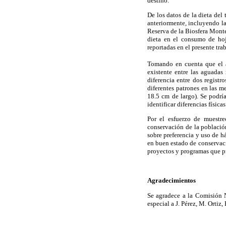
destino.
De los datos de la dieta del
anteriormente, incluyendo la
Reserva de la Biosfera Mont
dieta en el consumo de ho
reportadas en el presente tra
Tomando en cuenta que el á
existente entre las aguadas
diferencia entre dos registr
diferentes patrones en las 
18.5 cm de largo). Se podría
identificar diferencias física
Por el esfuerzo de muestre
conservación de la población
sobre preferencia y uso de h
en buen estado de conservaci
proyectos y programas que pro
Agradecimientos
Se agradece a la Comisión 
especial a J. Pérez, M. Ortiz