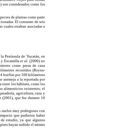
s) son considerados como los
species de plantas como parte
cionadas. El consumo de seis
s cuales estaban asociadas a
 la Península de Yucatán, en
, y Escamilla
et al.
(2000) no
amiento como presa de caza
lómetros recorridos (Reyna-
74 huellas por 100 kilómetros
se asemeja a la reportada por
 entre los hábitats, como los
s alimenticios existentes; el
nadería, agricultura, caza y
z (2001), que fue durante 10
os suelos muy pedregosos con
e impacto que pudieron haber
 de estudio, ya que algunos
pires hayan sufrido el mismo