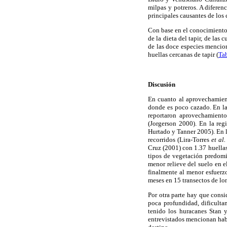
milpas y potreros. A difere
principales causantes de los 
Con base en el conocimiento 
de la dieta del tapir, de las 
de las doce especies mencio
huellas cercanas de tapir (
Ta
Discusión
En cuanto al aprovechamient
donde es poco cazado. En la
reportaron aprovechamient
(Jorgerson 2000). En la re
Hurtado y Tanner 2005). En l
recorridos (Lira-Torres
et al.
Cruz (2001) con 1.37 huellas
tipos de vegetación predomin
menor relieve del suelo en 
finalmente al menor esfuerz
meses en 15 transectos de lo
Por otra parte hay que cons
poca profundidad, dificulta
tenido los huracanes Stan 
entrevistados mencionan hab