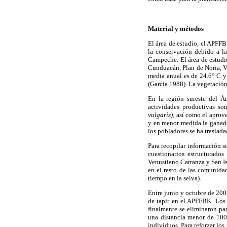
Material y métodos
El área de estudio, el APFFBK
la conservación debido a l
Campeche. El área de estudio
Cunduacán, Plan de Noria, V
media anual es de 24.6° C 
(García 1988). La vegetació
En la región sureste del Á
actividades productivas so
vulgaris);
así como el aprove
y en menor medida la ganade
los pobladores se ha traslad
Para recopilar información so
cuestionarios estructurado
Venustiano Carranza y San Is
en el resto de las comunida
tiempo en la selva).
Entre junio y octubre de 2008
de tapir en el APFFBK. Los r
finalmente se eliminaron par
una distancia menor de 100 
individuos. Para reforzar lo