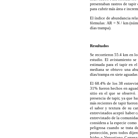
presentaban rastros de tapi
para cubrir más área e incre
El índice de abundancia rela
fórmulas: AR = N / km (núme
días trampa).
Resultados
Se recorrieron 55.4 km en los
estudio. El avistamiento se
estimada para el tapir en e
mediana se obtuvo una abun
días/trampa en siete aguadas d
El 68.4% de los 38 entrevist
31% fueron hechos en aguada
sitio en el que se observó.
presencia de tapir, ya que h
más recientes de tapir fuero
el sabor y textura de su ca
entrevistados aceptó haber 
entrevistado de la comunida
considera a la especie como
peligrosa cuando se trata d
protección, pero todos dijer
Isidro y Venustiano Carranz