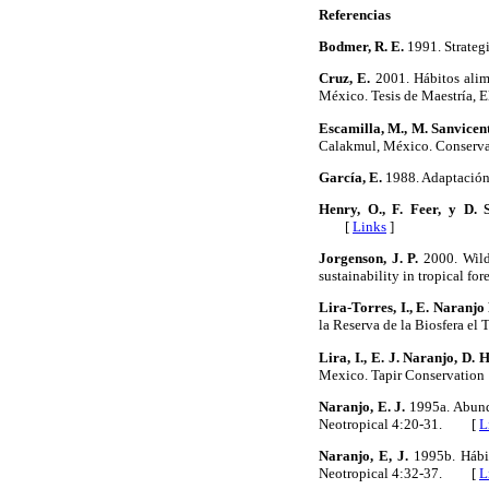
Referencias
Bodmer, R. E.
1991. Strateg
Cruz, E.
2001. Hábitos alime
México. Tesis de Maestría, 
Escamilla, M., M. Sanvicent
Calakmul, México. Conser
García, E.
1988. Adaptación
Henry, O., F. Feer, y D. S
[
Links
]
Jorgenson, J. P.
2000. Wild
sustainability in tropical f
Lira-Torres, I., E. Naranjo
la Reserva de la Biosfera e
Lira, I., E. J. Naranjo, D. 
Mexico. Tapir Conservati
Naranjo, E. J.
1995a. Abunda
Neotropical 4:20-31. [
L
Naranjo, E, J.
1995b. Hábit
Neotropical 4:32-37. [
L