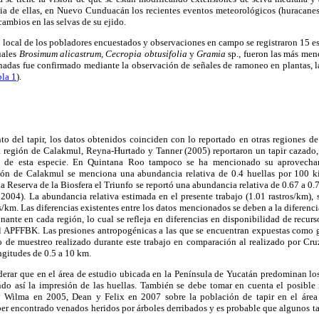
ncia de ellas, en Nuevo Cunduacán los recientes eventos meteorológicos (huracane
cambios en las selvas de su ejido.
local de los pobladores encuestados y observaciones en campo se registraron 15 e
cuales
Brosimum alicastrum, Cecropia obtusifolia
y
Gramia
sp., fueron las más men
nadas fue confirmado mediante la observación de señales de ramoneo en plantas, la
bla 1
).
o del tapir, los datos obtenidos coinciden con lo reportado en otras regiones de
 región de Calakmul, Reyna-Hurtado y Tanner (2005) reportaron un tapir cazado
o de esta especie. En Quintana Roo tampoco se ha mencionado su aprovech
gión de Calakmul se menciona una abundancia relativa de 0.4 huellas por 100 ki
a Reserva de la Biosfera el Triunfo se reportó una abundancia relativa de 0.67 a 0.
2004). La abundancia relativa estimada en el presente trabajo (1.01 rastros/km), 
/km. Las diferencias existentes entre los datos mencionados se deben a la diferencia
ante en cada región, lo cual se refleja en diferencias en disponibilidad de recurso
el APFFBK. Las presiones antropogénicas a las que se encuentran expuestas como ga
o de muestreo realizado durante este trabajo en comparación al realizado por Cru
ngitudes de 0.5 a 10 km.
iderar que en el área de estudio ubicada en la Península de Yucatán predominan l
ndo así la impresión de las huellas. También se debe tomar en cuenta el posibl
y Wilma en 2005, Dean y Felix en 2007 sobre la población de tapir en el área
er encontrado venados heridos por árboles derribados y es probable que algunos ta