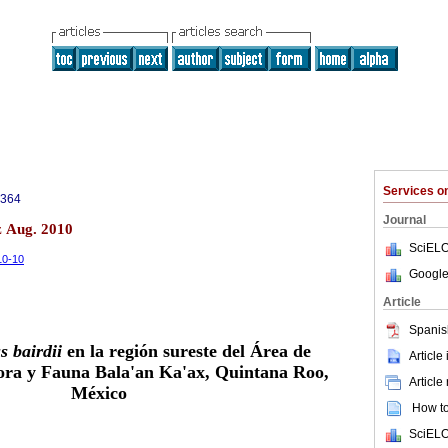
Services 
3364
Journal
z Aug. 2010
SciELO
10-10
Google
Article
Spanis
s bairdii
en la región sureste del Área de
Article
lora y Fauna Bala'an Ka'ax, Quintana Roo,
Article
México
How to 
SciELO