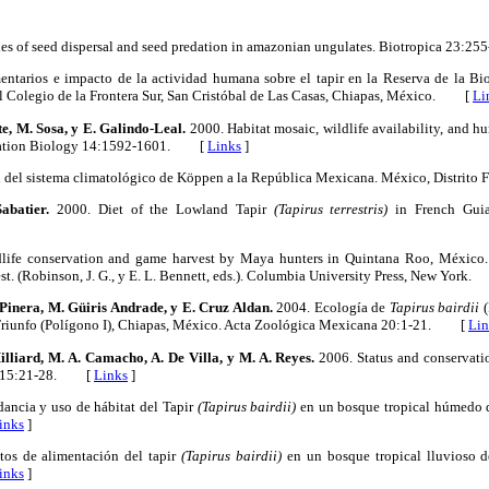
ies of seed dispersal and seed predation in amazonian ungulates. Biotropica 23
ntarios e impacto de la actividad humana sobre el tapir en la Reserva de la Bio
El Colegio de la Frontera Sur, San Cristóbal de Las Casas, Chiapas, México. [
Li
e, M. Sosa, y E. Galindo-Leal.
2000. Habitat mosaic, wildlife availability, and hun
vation Biology 14:1592-1601. [
Links
]
 del sistema climatológico de Köppen a la República Mexicana. México, Distrit
abatier.
2000. Diet of the Lowland Tapir
(Tapirus terrestris)
in French Guia
life conservation and game harvest by Maya hunters in Quintana Roo, México.
orest. (Robinson, J. G., y E. L. Bennett, eds.). Columbia University Press, New Yor
 Pinera, M. Güiris Andrade, y E. Cruz Aldan.
2004. Ecología de
Tapirus bairdii
(
l Triunfo (Polígono I), Chiapas, México. Acta Zoológica Mexicana 20:1-21. [
Lin
Hilliard, M. A. Camacho, Α. De Villa, y M. A. Reyes.
2006. Status and conservatio
on 15:21-28. [
Links
]
ncia y uso de hábitat del Tapir
(Tapirus bairdii)
en un bosque tropical húmedo d
inks
]
os de alimentación del tapir
(Tapirus bairdii)
en un bosque tropical lluvioso d
inks
]