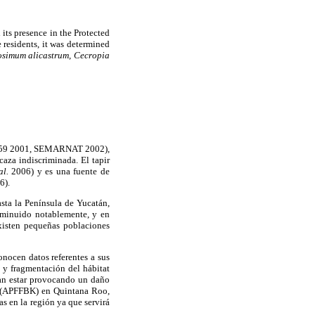
its presence in the Protected
residents, it was determined
osimum alicastrum, Cecropia
-059 2001, SEMARNAT 2002),
caza indiscriminada. El tapir
al.
2006) y es una fuente de
6).
asta la Península de Yucatán,
isminuido notablemente, y en
xisten pequeñas poblaciones
onocen datos referentes a sus
a y fragmentación del hábitat
ían estar provocando un daño
ax (APFFBK) en Quintana Roo,
as en la región ya que servirá