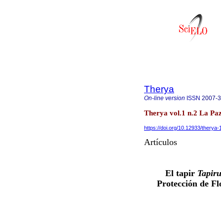
Therya
On-line version
ISSN
2007-
Therya vol.1 n.2 La Pa
https://doi.org/10.12933/therya-
Artículos
El tapir
Tapiru
Protección de F