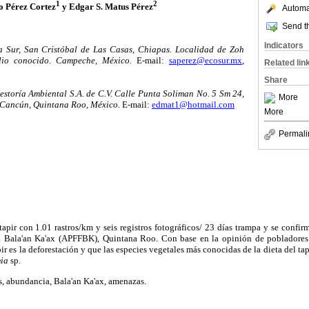
1
2
o Pérez Cortez
y Edgar S. Matus Pérez
Automat
Send th
Indicators
a Sur, San Cristóbal de Las Casas, Chiapas. Localidad de Zoh
lio conocido. Campeche, México.
E-mail:
saperez@ecosur.mx
,
Related lin
Share
estoría Ambiental S.A. de C.V. Calle Punta Soliman No. 5 Sm 24,
More
, Cancún, Quintana Roo, México.
E-mail:
edmat1@hotmail.com
More
Permali
apir con 1.01 rastros/km y seis registros fotográficos/ 23 días trampa y se confir
a Bala'an Ka'ax (APFFBK), Quintana Roo. Con base en la opinión de pobladores 
ir es la deforestación y que las especies vegetales más conocidas de la dieta del ta
ia
sp.
os, abundancia, Bala'an Ka'ax, amenazas.