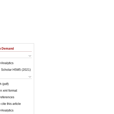
on Demand
 Analytics
 Scholar H5M5 (
2021
)
h (pdf)
 in xml format
 references
cite this article
 Analytics