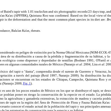
f Baird's tapir with 1.01 tracks/km and six photographic records/23 days trap, and 
a'an Ka'ax (APFFBK), Quintana Roo was confirmed. Based on the local view of the 
apir is the deforestation and that the most common plant species in its diet are:
Br
undance, Bala'an Ka'ax, threats.
considerado en peligro de extinción por la Norma Oficial Mexicana (NOM-ECOL
área de su distribución a causa de la pérdida y fragmentación de su hábitat, y la 
ón ecológica como dispersor y depredador de semillas (Bodmer 1991; O'Farril
et 
ores en algunas comunidades rurales de México (Naranjo
et al.
2004; Lira
et al.
200
éxico del tapir o "danta", comprendía desde el sureste de Guerrero y Veracruz, h
egetación a través del paisaje (Reid 1997; Naranjo 2009). Su distribución ha d
laciones se encuentran en los estados de Chiapas, Campeche, Quintana Roo y e
uz (Naranjo 2009,
Fig. 1
).
es uno de los pocos estados de México en los que se distribuye el tapir, se desc
ue podrían poner en riesgo la conservación de la especie en el estado. La pérdid
mo la agricultura y ganadería extensivas, la extracción de madera y cacería podr
ones de tapir en la región del Área de Protección de Flora y Fauna Bala'am Ka'
ecesario conocer el estado actual de la población del tapir y sus principales amenaz
de las estrategias de conservación para la especie y su hábitat.