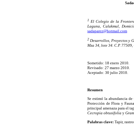
Sada
1
El Colegio de la Fronter
Laguna, Calakmul, Domici
sadaparez@hotmail.com
2
Desarrollos, Proyectos y G
Mza 34, lote 34. C.P. 77509
Sometido: 18 enero 2010.
Revisado: 27 marzo 2010.
Aceptado: 30 julio 2010.
Resumen
Se estimó la abundancia de t
Protección de Flora y Faun
principal amenaza para el tap
Cecropia obtusifolia
y
Gram
Palabras clave:
Tapir, rastr