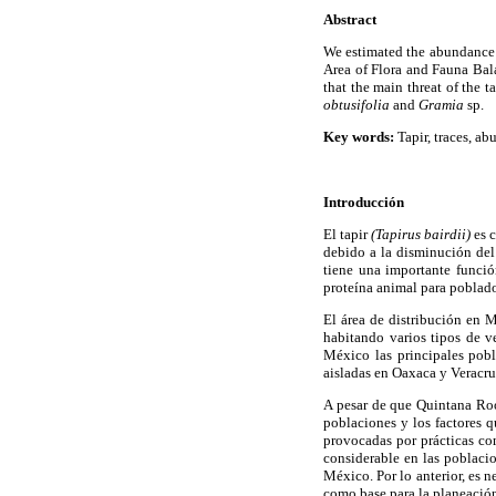
Abstract
We estimated the abundance o
Area of Flora and Fauna Bal
that the main threat of the t
obtusifolia
and
Gramia
sp.
Key words:
Tapir, traces, ab
Introducción
El tapir
(Tapirus bairdii)
es 
debido a la disminución del 
tiene una importante funci
proteína animal para poblad
El área de distribución en M
habitando varios tipos de v
México las principales pob
aisladas en Oaxaca y Veracr
A pesar de que Quintana Roo 
poblaciones y los factores q
provocadas por prácticas co
considerable en las poblaci
México. Por lo anterior, es n
como base para la planeación 