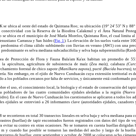
 se ubica al oeste del estado de Quintana Roo; su ubicación (19° 24' 53'' N y 88° 8
a conectividad con la Reserva de la Biosfera Calakmul y el Área Natural Prot
 se ubica en el municipio de José María Morelos, Quintana Roo, el cual limita al
enustiano Carranza y San Isidro (
Fig. 1
). La elevación de los suelos varía entre 1
y predomina el clima cálido subhúmedo con lluvias en verano (AW1) con una pre
n predominante es selva mediana subcaducifolia y selva baja subperennifolia (Rze
rea de Protección de Flora y Fauna Bala'am Ka'ax habitan un promedio de 551
n la apicultura, agricultura de subsistencia de maíz (Zea
maíz),
calabaza
(Curc
chamiento forestal de chico zapote
(Manilkara zapota),
pucté
(Bucida buceras),
t
ría. Sin embargo, en el ejido de Nuevo Cunduacán cuya extensión territorial es d
ado a los poblados cercanos por falta de servicios, y únicamente está conformado po
bre el uso, el conocimiento local, la biología y el estado de conservación del tapir
s a pobladores de las cuatro comunidades ejidales aledañas a la región (Nuev
idro). En el caso de Nuevo Cunduacán los cuestionarios se aplicaron a todos los a
des ejidales se entrevistó a 26 informantes clave (autoridades ejidales, cazadore
 se recorrieron en total 30 transectos lineales en selva baja y selva mediana para 
astros (huellas) de tapir encontrados fueron registrados con datos del tipo de v
a evitar su conteo en otras ocasiones. No se tomaron en cuenta huellas dirigidas
m y cuando fue posible se tomaron las medidas del ancho y largo de la huella 
s registros de huellas; entre septiembre y octubre de 2008 se colocaron ocho cámara