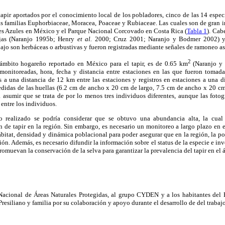
 tapir aportados por el conocimiento local de los pobladores, cinco de las 14 esp
s familias Euphorbiaceae, Moracea, Poaceae y Rubiaceae. Las cuales son de gran im
es Azules en México y el Parque Nacional Corcovado en Costa Rica (
Tabla 1
). Cab
jas (Naranjo 1995b; Henry
et al.
2000; Cruz 2001; Naranjo y Bodmer 2002) y 
bajo son herbáceas o arbustivas y fueron registradas mediante señales de ramoneo as
2
mbito hogareño reportado en México para el tapir, es de 0.65 km
(Naranjo y 
 monitoreadas, hora, fecha y distancia entre estaciones en las que fueron tomadas
os a una distancia de 12 km entre las estaciones y registros en estaciones a una d
medidas de las huellas (6.2 cm de ancho x 20 cm de largo, 7.5 cm de ancho x 20 c
 asumir que se trata de por lo menos tres individuos diferentes, aunque las foto
s entre los individuos.
o realizado se podría considerar que se obtuvo una abundancia alta, la cua
 de tapir en la región. Sin embargo, es necesario un monitoreo a largo plazo en 
ábitat, densidad y dinámica poblacional para poder asegurar que en la región, la po
ón. Además, es necesario difundir la información sobre el status de la especie e in
muevan la conservación de la selva para garantizar la prevalencia del tapir en el á
Nacional de Áreas Naturales Protegidas, al grupo CYDEN y a los habitantes de
, Presiliano y familia por su colaboración y apoyo durante el desarrollo de del traba