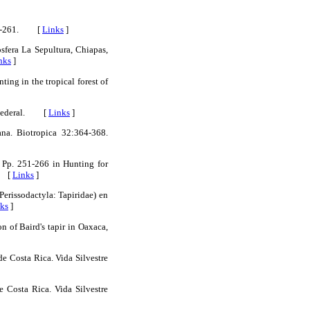
:255-261. [
Links
]
sfera La Sepultura, Chiapas,
nks
]
ting in the tropical forest of
o Federal. [
Links
]
na. Biotropica 32:364-368.
 Pp. 251-266 in Hunting for
k. [
Links
]
Perissodactyla: Tapiridae) en
ks
]
n of Baird's tapir in Oaxaca,
e Costa Rica. Vida Silvestre
e Costa Rica. Vida Silvestre