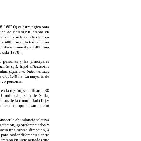
1' 60'' O) es estratégica para
egida de Balam-Ku, ambas en
 sureste con los ejidos Nuevo
00 a 400 msnm; la temperatura
cipitación anual de 1400 mm
dowski 1978).
 personas y las principales
ubita
sp.), frijol
(Phaseolus
zalam
(Lysiloma bahamensis),
e 6,881.49 ha. La mayoría de
r 25 personas.
 en la región, se aplicaron 38
o Cunduacán, Plan de Noria,
dultos de la comunidad (12) y
s y personas que pasan mucho
conocer la abundancia relativa
egetación, georeferenciados y
 hacia una misma dirección, a
para poder diferenciar entre
s-trampa en siete aguadas que