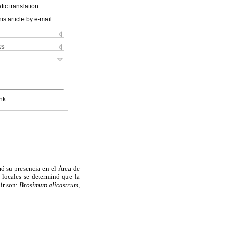
ic translation
is article by e-mail
ks
nk
mó su presencia en el Área de
locales se determinó que la
pir son:
Brosimum alicastrum,