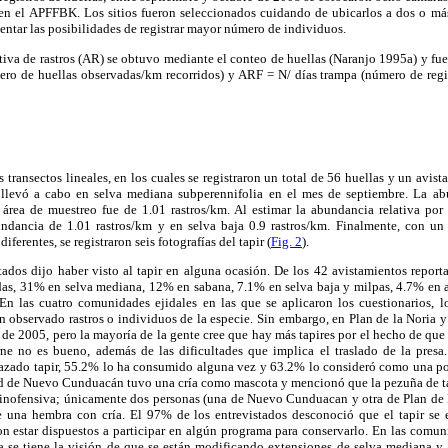
r en el APFFBK. Los sitios fueron seleccionados cuidando de ubicarlos a dos o más
mentar las posibilidades de registrar mayor número de individuos.
tiva de rastros (AR) se obtuvo mediante el conteo de huellas (Naranjo 1995a) y fue
ro de huellas observadas/km recorridos) y ARF = N/ días trampa (número de regi
 transectos lineales, en los cuales se registraron un total de 56 huellas y un avist
 llevó a cabo en selva mediana subperennifolia en el mes de septiembre. La ab
l área de muestreo fue de 1.01 rastros/km. Al estimar la abundancia relativa por 
dancia de 1.01 rastros/km y en selva baja 0.9 rastros/km. Finalmente, con un
iferentes, se registraron seis fotografías del tapir (
Fig. 2
).
ados dijo haber visto al tapir en alguna ocasión. De los 42 avistamientos reporta
s, 31% en selva mediana, 12% en sabana, 7.1% en selva baja y milpas, 4.7% en 
 En las cuatro comunidades ejidales en las que se aplicaron los cuestionarios, l
an observado rastros o individuos de la especie. Sin embargo, en Plan de la Noria y
n de 2005, pero la mayoría de la gente cree que hay más tapires por el hecho de que
rne no es bueno, además de las dificultades que implica el traslado de la pres
cazado tapir, 55.2% lo ha consumido alguna vez y 63.2% lo consideró como una po
d de Nuevo Cunduacán tuvo una cría como mascota y mencionó que la pezuña de tap
 inofensiva; únicamente dos personas (una de Nuevo Cunduacan y otra de Plan de N
e una hembra con cría. El 97% de los entrevistados desconoció que el tapir se
on estar dispuestos a participar en algún programa para conservarlo. En las comu
a se tiene la visión de que se están modificando extensiones de selva mediana y 