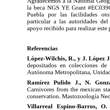
Agradecemos a la National Geogr
la beca NGS YE Grant #EC0390-
Puebla por las facilidades oto
particular a las autoridades d
apoyo recibido para realizar este 
Referencias
López-Wilchis,
R.,
y
J.
López J
depositados en colecciones de
Autónoma Metropolitana, Unid
Ramírez Pulido
J., Ν.
Gonzá
Carnivores from the mexican sta
conservation. Mastozoología N
Villarreal Espino-Barros,
Ο.