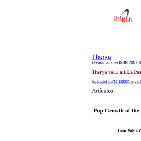
Therya
On-line version
ISSN
2007-
Therya vol.1 n.1 La Pa
https://doi.org/10.12933/therya-
Artículos
Pup Growth of the
Juan-Pablo 