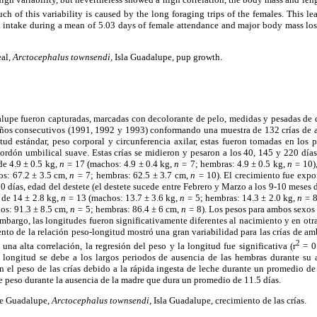
h of this variability is caused by the long foraging trips of the females. This le
 intake during a mean of 5.03 days of female attendance and major body mass los
eal,
Arctocephalus townsendi,
Isla Guadalupe, pup growth.
alupe fueron capturadas, marcadas con decolorante de pelo, medidas y pesadas de d
 años consecutivos (1991, 1992 y 1993) conformando una muestra de 132 crías de 
tud estándar, peso corporal y circunferencia axilar, estas fueron tomadas en los 
cordón umbilical suave. Estas crías se midieron y pesaron a los 40, 145 y 220 día
de 4.9 ± 0.5 kg,
n =
17 (machos: 4.9 ± 0.4 kg,
n =
7; hembras: 4.9 ± 0.5 kg,
n =
10),
s: 67.2 ± 3.5 cm,
n =
7; hembras: 62.5 ± 3.7 cm,
n =
10). El crecimiento fue expo
20 días, edad del destete (el destete sucede entre Febrero y Marzo a los 9-10 meses
 de 14 ± 2.8 kg,
n =
13 (machos: 13.7 ± 3.6 kg,
n =
5; hembras: 14.3 ± 2.0 kg,
n =
8
os: 91.3 ± 8.5 cm,
n =
5; hembras: 86.4 ± 6 cm,
n =
8). Los pesos para ambos sexos 
 embargo, las longitudes fueron significativamente diferentes al nacimiento y en otr
iento de la relación peso-longitud mostró una gran variabilidad para las crías de am
2
una alta correlación, la regresión del peso y la longitud fue significativa (r
= 0
a longitud se debe a los largos periodos de ausencia de las hembras durante su 
 el peso de las crías debido a la rápida ingesta de leche durante un promedio de
 peso durante la ausencia de la madre que dura un promedio de 11.5 días.
e Guadalupe,
Arctocephalus townsendi,
Isla Guadalupe, crecimiento de las crías.