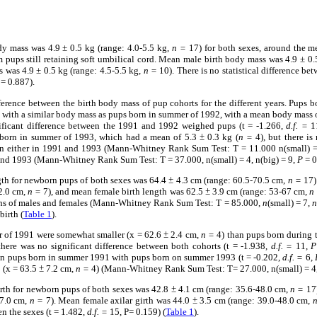
 mass was 4.9 ± 0.5 kg (range: 4.0-5.5 kg,
n =
17) for both sexes, around the me
m pups still retaining soft umbilical cord. Mean male birth body mass was 4.9 ± 0.
 was 4.9 ± 0.5 kg (range: 4.5-5.5 kg,
n =
10). There is no statistical difference be
= 0.887).
ference between the birth body mass of pup cohorts for the different years. Pups
 with a similar body mass as pups born in summer of 1992, with a mean body mass 
ignificant difference between the 1991 and 1992 weighed pups (t = -1.266,
d.f. =
1
e born in summer of 1993, which had a mean of 5.3
±
0.3 kg (
n
=
4), but there is 
rn either in 1991 and 1993 (Mann-Whitney Rank Sum Test: T = 11.000 n(small) 
nd 1993 (Mann-Whitney Rank Sum Test: T = 37.000, n(small) = 4, n(big) = 9,
P
= 0
th for newborn pups of both sexes was 64.4
±
4.3 cm (range: 60.5-70.5 cm,
n =
17)
2.0 cm,
n =
7), and mean female birth length was 62.5
±
3.9 cm (range: 53-67 cm,
n
ths of males and females (Mann-Whitney Rank Sum Test: T = 85.000,
n
(small) = 7,
n
birth (
Table 1
).
r of 1991 were somewhat smaller (x = 62.6
±
2.4 cm,
n =
4) than pups born during 
here was no significant difference between both cohorts (t = -1.938,
d.f. =
11,
P
een pups born in summer 1991 with pups born on summer 1993 (t = -0.202,
d.f. =
6,
 (x = 63.5
±
7.2 cm,
n =
4) (Mann-Whitney Rank Sum Test: T= 27.000, n(small) = 4,
rth for newborn pups of both sexes was 42.8
±
4.1 cm (range: 35.6-48.0 cm,
n =
17)
47.0 cm,
n =
7). Mean female axilar girth was 44.0
±
3.5 cm (range: 39.0-48.0 cm,
en the sexes (t = 1.482,
d.f. =
15, P= 0.159) (
Table 1
).