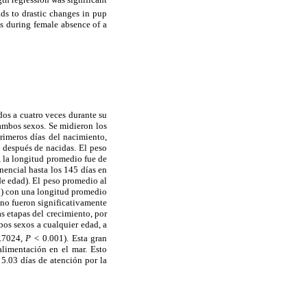
ads to drastic changes in pup
s during female absence of a
os a cuatro veces durante su
ambos sexos. Se midieron los
primeros días del nacimiento,
s después de nacidas. El peso
 la longitud promedio fue de
nencial hasta los 145 días en
 de edad). El peso promedio al
) con una longitud promedio
no fueron significativamente
as etapas del crecimiento, por
bos sexos a cualquier edad, a
.7024,
P <
0.001). Esta gran
alimentación en el mar. Esto
 5.03 días de atención por la