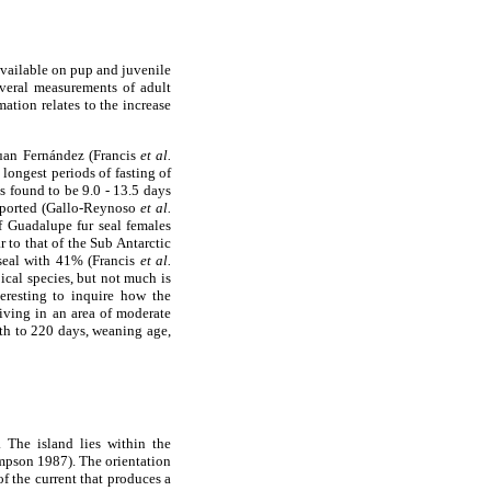
available on pup and juvenile
veral measurements of adult
ation relates to the increase
uan Fernández (Francis
et al.
longest periods of fasting of
s found to be 9.0 - 13.5 days
reported (Gallo-Reynoso
et al.
f Guadalupe fur seal females
r to that of the Sub Antarctic
seal with 41% (Francis
et al.
pical species, but not much is
eresting to inquire how the
iving in an area of moderate
rth to 220 days, weaning age,
 The island lies within the
impson 1987). The orientation
of the current that produces a