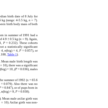
dian birth date of 8 July for
5 kg (range: 4-5.5 kg,
n =
7).
tween birth body mass of both
 born in summer of 1991 had a
of 4.9
±
0.5 kg (
n
=
9). Again,
1,
P
= 0.232). These cohorts
not a statistically significant
= 4,
n
(big) = 4,
P
= 0.057), or
.188,
Table 1
).
. Mean male birth length was
 =
10), there was a significant
(big) = 10,
(P
= 0.036), males
the summer of 1992 (x = 65.6
= 0.079). Also there was no
P
= 0.847), or of pups born in
 n(big) = 9,
P
= 0.938).
. Mean male axilar girth was
n =
10). Axilar girth was non-