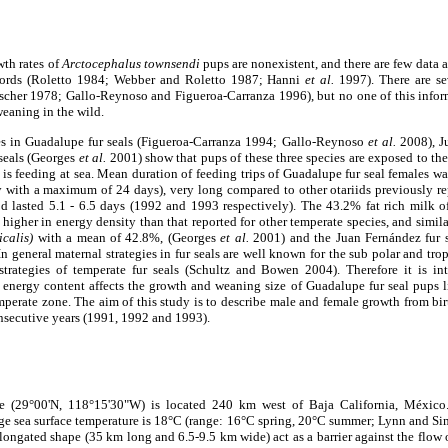
wth rates of
Arctocephalus townsendi
pups are nonexistent, and there are few data 
ecords (Roletto 1984; Webber and Roletto 1987; Hanni
et al.
1997). There are se
eischer 1978; Gallo-Reynoso and Figueroa-Carranza 1996), but no one of this inform
weaning in the wild.
ies in Guadalupe fur seals (Figueroa-Carranza 1994; Gallo-Reynoso
et al.
2008), J
 seals (Georges
et al.
2001) show that pups of these three species are exposed to the 
 is feeding at sea. Mean duration of feeding trips of Guadalupe fur seal females wa
 with a maximum of 24 days), very long compared to other otariids previously 
d lasted 5.1 - 6.5 days (1992 and 1993 respectively). The 43.2% fat rich milk o
higher in energy density than that reported for other temperate species, and simila
calis)
with a mean of 42.8%, (Georges
et al.
2001) and the Juan Fernández fur 
n general maternal strategies in fur seals are well known for the sub polar and tro
trategies of temperate fur seals (Schultz and Bowen 2004). Therefore it is int
 energy content affects the growth and weaning size of Guadalupe fur seal pups l
mperate zone. The aim of this study is to describe male and female growth from bi
nsecutive years (1991, 1992 and 1993).
 (29°00'N, 118°15'30"W) is located 240 km west of Baja California, México.
age sea surface temperature is 18°C (range: 16°C spring, 20°C summer; Lynn and S
 elongated shape (35 km long and 6.5-9.5 km wide) act as a barrier against the flow 