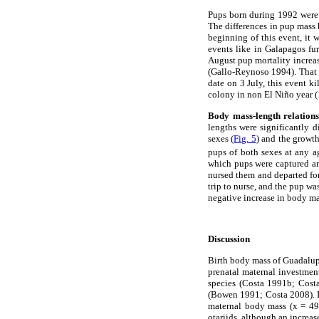
Pups born during 1992 were r
The differences in pup mass 
beginning of this event, it 
events like in Galapagos fur
August pup mortality increas
(Gallo-Reynoso 1994). That 
date on 3 July, this event 
colony in non El Niño year 
Body mass-length relations
lengths were significantly d
sexes (
Fig. 5
) and the growth
pups of both sexes at any ag
which pups were captured an
nursed them and departed for
trip to nurse, and the pup wa
negative increase in body ma
Discussion
Birth body mass of Guadalupe 
prenatal maternal investmen
species (Costa 1991b; Costa
(Bowen 1991; Costa 2008). In
maternal body mass (x = 49
otariids, although an increas