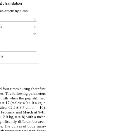
ic translation
is article by e-mail
ks
nk
four times during their first
xes. The following parameters
 birth when the pup still had
n =
17 (males: 4.9 ± 0.4 kg,
n
ales: 62.5 ± 3.7 cm,
n =
10).
n February and March at 9-10
 ± 2.0 kg,
n =
8) with a mean
nificantly different between
ges. The curves of body mass-
th regression was significant