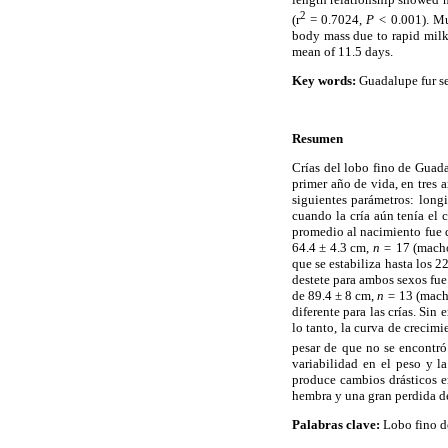
2
(r
= 0.7024,
P <
0.001). Muc
body mass due to rapid milk
mean of 11.5 days.
Key words:
Guadalupe fur s
Resumen
Crías del lobo fino de Guad
primer año de vida, en tres
siguientes parámetros: longi
cuando la cría aún tenía el 
promedio al nacimiento fue 
64.4 ± 4.3 cm,
n =
17 (macho
que se estabiliza hasta los 2
destete para ambos sexos fue
de 89.4 ± 8 cm,
n =
13 (mach
diferente para las crías. Sin
lo tanto, la curva de crecim
pesar de que no se encontró 
variabilidad en el peso y l
produce cambios drásticos en
hembra y una gran perdida de
Palabras clave:
Lobo fino d