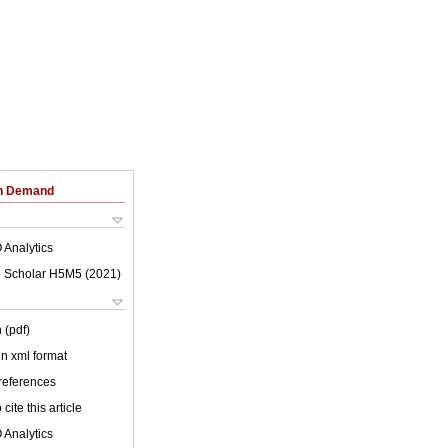
on Demand
 Analytics
 Scholar H5M5 (
2021
)
 (pdf)
 in xml format
 references
cite this article
 Analytics