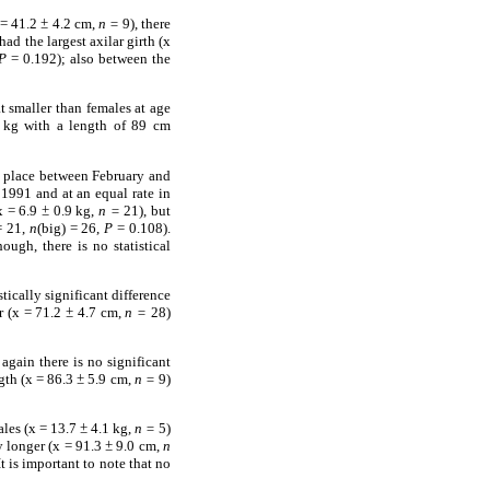
 = 41.2
±
4.2 cm,
n =
9), there
d the largest axilar girth (x
P
= 0.192); also between the
t smaller than females at age
4 kg with a length of 89 cm
s place between February and
 1991 and at an equal rate in
x = 6.9
±
0.9 kg,
n =
21), but
= 21,
n
(big) = 26,
P
= 0.108).
ough, there is no statistical
stically significant difference
r (x = 71.2
±
4.7 cm,
n =
28)
again there is no significant
gth (x = 86.3
±
5.9 cm,
n =
9)
ales (x = 13.7
±
4.1 kg,
n =
5)
y longer (x = 91.3
±
9.0 cm,
n
It is important to note that no