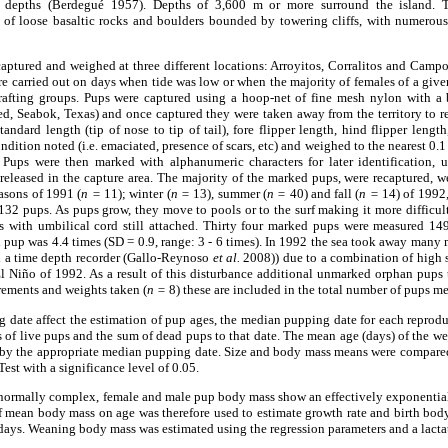
ent depths (Berdegué 1957). Depths of 3,600 m or more surround the island. 
f loose basaltic rocks and boulders bounded by towering cliffs, with numerous
ptured and weighed at three different locations: Arroyitos, Corralitos and Campo
e carried out on days when tide was low or when the majority of females of a given
n rafting groups. Pups were captured using a hoop-net of fine mesh nylon with
ed, Seabok, Texas) and once captured they were taken away from the territory to r
ndard length (tip of nose to tip of tail), fore flipper length, hind flipper length
dition noted (i.e. emaciated, presence of scars, etc) and weighed to the nearest 0.1
Pups were then marked with alphanumeric characters for later identification, u
 released in the capture area. The majority of the marked pups, were recaptured,
asons of 1991 (
n
=
11); winter (
n
=
13), summer (
n
=
40) and fall (
n
=
14) of 1992,
32 pups. As pups grow, they move to pools or to the surf making it more difficult
 with umbilical cord still attached. Thirty four marked pups were measured 14
 pup was 4.4 times (SD = 0.9, range: 3 - 6 times). In 1992 the sea took away many
h a time depth recorder (Gallo-Reynoso
et al.
2008)) due to a combination of high s
 Niño of 1992. As a result of this disturbance additional unmarked orphan pups t
rements and weights taken (
n
=
8) these are included in the total number of pups m
g date affect the estimation of pup ages, the median pupping date for each repro
of live pups and the sum of dead pups to that date. The mean age (days) of the w
 by the appropriate median pupping date. Size and body mass means were compare
t with a significance level of 0.05.
normally complex, female and male pup body mass show an effectively exponential 
of mean body mass on age was therefore used to estimate growth rate and birth bo
n days. Weaning body mass was estimated using the regression parameters and a lacta