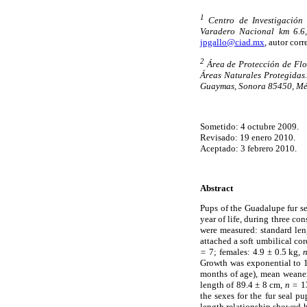
1
Centro de Investigación 
Varadero Nacional km 6.6,
jpgallo@ciad.mx
, autor corr
2
Área de Protección de Flo
Áreas Naturales Protegidas.
Guaymas, Sonora 85450, Mé
Sometido: 4 octubre 2009.
Revisado: 19 enero 2010.
Aceptado: 3 febrero 2010.
Abstract
Pups of the Guadalupe fur se
year of life, during three c
were measured: standard leng
attached a soft umbilical co
=
7; females: 4.9 ± 0.5 kg,
Growth was exponential to 1
months of age), mean weane
length of 89.4 ± 8 cm,
n =
13
the sexes for the fur seal p
length relationship showed h