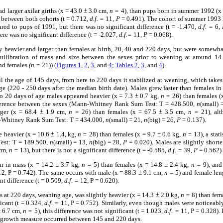
 larger axilar girths (x = 43.0
±
3.0 cm,
n =
4), than pups born in summer 1992 (x
e between both cohorts (t = 0.712,
d.f. =
11,
P
= 0.491). The cohort of summer 1993 ha
ed to pups of 1991, but there was no significant difference (t = -1.470,
d.f. =
6,
re was no significant difference (t = -2.027,
d.f.=
11,
P
= 0.068).
 heavier and larger than females at birth, 20, 40 and 220 days, but were somewha
uilibration of mass and size between the sexes prior to weaning at around 1
nd females
(n =
21)) (
Figures 1
,
2
,
3
, and
4
;
Tables 2
,
3
, and
4
).
l the age of 145 days, from here to 220 days it stabilized at weaning, which take
e (220 - 250 days after the median birth date). Males grew faster than females in
o 20 days of age males appeared heavier (x = 7.3
±
0.7 kg,
n =
26) than females (
ifference between the sexes (Mann-Whitney Rank Sum Test: T = 428.500,
n
(small) 
rger (x = 68.4
±
1.9 cm,
n =
26) than females (x = 67.5
±
3.5 cm,
n =
21), alth
n-Whitney Rank Sum Test: T = 434.000,
n
(small) = 21,
n
(big) = 26,
P
= 0.137).
e heavier (x = 10.6
±
1.4, kg,
n =
28) than females (x = 9.7
±
0.6 kg,
n =
13), a stati
st: T = 189.500,
n
(small) = 13,
n
(big) = 28,
P
= 0.020). Males are slightly shorte
cm,
n =
13), but there is not a significant difference (t = -0.585,
d.f. =
39,
P
= 0.562)
ar in mass (x = 14.2
±
3.7 kg,
n =
5) than females (x = 14.8
±
2.4 kg,
n =
9), and 
2, P = 0.742). The same occurs with male (x = 88.3
±
9.1 cm,
n =
5) and female len
nt difference (t = 0.509,
d.f. =
12, P = 0.620).
 at 220 days, weaning age, was slightly heavier (x = 14.3
±
2.0 kg,
n =
8) than fem
ficant (t = 0.324,
d.f. =
11, P = 0.752). Similarly, even though males were noticeabl
±
6.7 cm,
n =
5), this difference was not significant (t = 1.023,
d.f. =
11, P = 0.328). 
er growth measure occurred between 145 and 220 days.