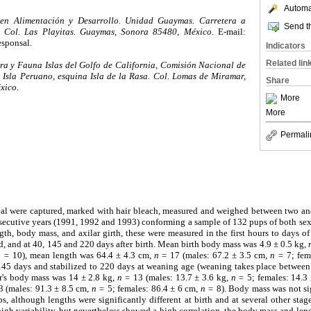
Automat
en Alimentación y Desarrollo. Unidad Guaymas. Carretera a
Send th
 Col. Las Playitas. Guaymas, Sonora 85480, México.
E-mail:
esponsal.
Indicators
Related lin
ra y Fauna Islas del Golfo de California, Comisión Nacional de
 Isla Peruano, esquina Isla de la Rasa. Col. Lomas de Miramar,
Share
xico.
More
More
Permali
al were captured, marked with hair bleach, measured and weighed between two and 
onsecutive years (1991, 1992 and 1993) conforming a sample of 132 pups of both se
th, body mass, and axilar girth, these were measured in the first hours to days of
rd, and at 40, 145 and 220 days after birth. Mean birth body mass was 4.9 ± 0.5 kg,
n =
10), mean length was 64.4 ± 4.3 cm,
n =
17 (males: 67.2 ± 3.5 cm,
n =
7; fem
45 days and stabilized to 220 days at weaning age (weaning takes place betwee
r's body mass was 14 ± 2.8 kg,
n =
13 (males: 13.7 ± 3.6 kg,
n =
5; females: 14.3
 (males: 91.3 ± 8.5 cm,
n =
5; females: 86.4 ± 6 cm,
n =
8). Body mass was not sig
ups, although lengths were significantly different at birth and at several other sta
igh variability, but nevertheless showed a high correlation, the body mass and leng