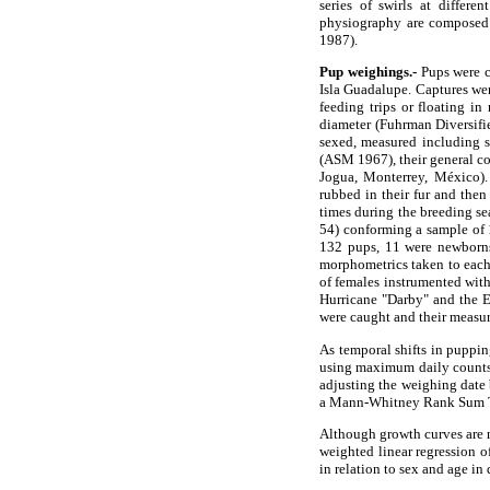
series of swirls at differ
physiography are composed o
1987).
Pup weighings.-
Pups were ca
Isla Guadalupe. Captures wer
feeding trips or floating i
diameter (Fuhrman Diversifi
sexed, measured including sta
(ASM 1967), their general con
Jogua, Monterrey, México). 
rubbed in their fur and then
times during the breeding se
54) conforming a sample of 1
132 pups, 11 were newborns
morphometrics taken to each
of females instrumented wit
Hurricane "Darby" and the El
were caught and their measu
As temporal shifts in puppin
using maximum daily counts 
adjusting the weighing date
a Mann-Whitney Rank Sum Tes
Although growth curves are 
weighted linear regression 
in relation to sex and age i