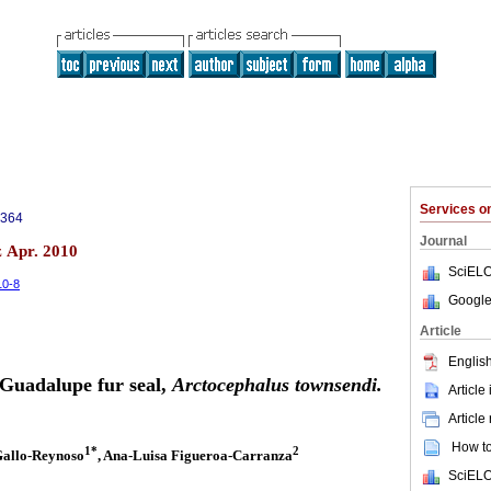
Services 
3364
Journal
z Apr. 2010
SciELO
10-8
Google
Article
English
 Guadalupe
fur seal,
Arctocephalus townsendi.
Article
Article
How to 
1*
2
Gallo-Reynoso
, Ana-Luisa Figueroa-Carranza
SciELO