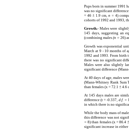
Pups born in summer 1991 had
was no significant differenc
= 46
±
1.9 cm,
n =
4) compar
cohorts of 1992 and 1993, the
Growth.-
Males were slightly
145 days, suggesting an eq
(combining males
(n =
26) a
Growth was exponential unti
March at 9 - 10 months of ag
1992 and 1993. From birth t
there was no significant d
Males were also slightly la
significant difference (Man
At 40 days of age, males wer
(Mann-Whitney Rank Sum Te
than females (x = 72.1
±
4.6 
At 145 days males are simil
difference (t = -0.337,
d.f. =
1
in which there is no significa
While the body mass of males
this difference was not signi
=
8) than females (x = 86.4
significant increase in eith