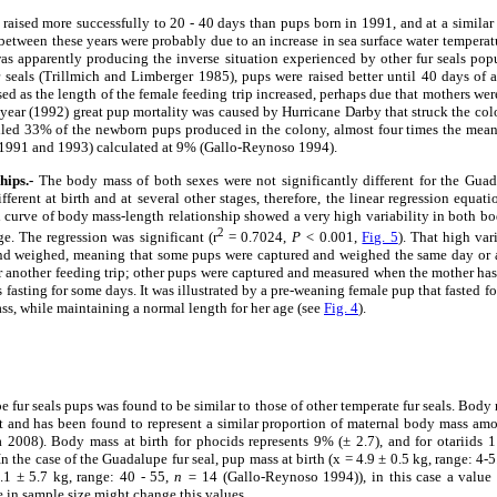
aised more successfully to 20 - 40 days than pups born in 1991, and at a similar
between these years were probably due to an increase in sea surface water temperatu
was apparently producing the inverse situation experienced by other fur seals pop
 seals (Trillmich and Limberger 1985), pups were raised better until 40 days of 
ed as the length of the female feeding trip increased, perhaps due that mothers we
year (1992) great pup mortality was caused by Hurricane Darby that struck the co
killed 33% of the newborn pups produced in the colony, almost four times the mean
(1991 and 1993) calculated at 9% (Gallo-Reynoso 1994).
hips.-
The body mass of both sexes were not significantly different for the Guad
ifferent at birth and at several other stages, therefore, the linear regression equa
 curve of body mass-length relationship showed a very high variability in both bo
2
e. The regression was significant (r
= 0.7024,
P <
0.001,
Fig. 5
). That high var
d weighed, meaning that some pups were captured and weighed the same day or a 
 another feeding trip; other pups were captured and measured when the mother has
s fasting for some days. It was illustrated by a pre-weaning female pup that fasted f
ss, while maintaining a normal length for her age (see
Fig. 4
).
fur seals pups was found to be similar to those of other temperate fur seals. Body ma
t and has been found to represent a similar proportion of maternal body mass am
 2008). Body mass at birth for phocids represents 9% (± 2.7), and for otariids 
 the case of the Guadalupe fur seal, pup mass at birth (x = 4.9 ± 0.5 kg, range: 4-5
.1 ± 5.7 kg, range: 40 - 55,
n =
14 (Gallo-Reynoso 1994)), in this case a value 
e in sample size might change this values.