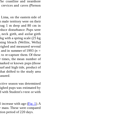
The coastline and nearshore
 crevices and caves (Pierson
 Lima, on the eastern side of
 male territory were on their
 a bag 1 m deep and 80 cm in
educe disturbance. Pups were
, neck girth, and axilar girth
 kg with a spring scale (25 kg
sing bleach (Wellite, Wella)
 weighed and measured several
 and in summer of 1993 (
n
=
 to re-capture them. Of these
9 times, the mean number of
 marked or known pups (those
urf and high tide, product of
hat drifted to the study area
easured.
ductive season was determined
eighed pups was estimated by
d with Student's
t
-test or with
increase with age (
Fig. 1
). A
dy mass. These were compared
tion period of 220 days.