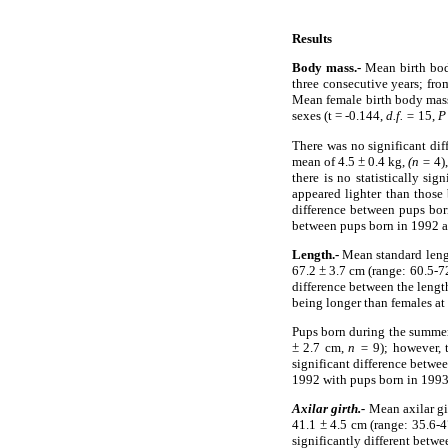
Results
Body mass.-
Mean birth body
three consecutive years; fro
Mean female birth body mass
sexes (t = -0.144,
d.f.
=
15,
P
There was no significant dif
mean of 4.5
±
0.4 kg,
(n =
4),
there is no statistically s
appeared lighter than thos
difference between pups bo
between pups born in 1992 a
Length.-
Mean standard leng
67.2
±
3.7 cm (range: 60.5-7
difference between the leng
being longer than females at 
Pups born during the summe
±
2.7 cm,
n =
9); however, t
significant difference betw
1992 with pups born in 1993
Axilar girth.-
Mean axilar gi
41.1
±
4.5 cm (range: 35.6-
significantly different betwe