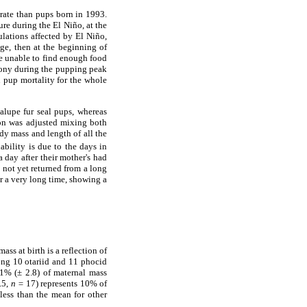
 rate than pups born in 1993.
re during the El Niño, at the
ulations affected by El Niño,
age, then at the beginning of
re unable to find enough food
lony during the pupping peak
 pup mortality for the whole
alupe fur seal pups, whereas
tion was adjusted mixing both
dy mass and length of all the
iability is due to the days in
day after their mother's had
 not yet returned from a long
or a very long time, showing a
ss at birth is a reflection of
ong 10 otariid and 11 phocid
11% (± 2.8) of maternal mass
.5,
n =
17) represents 10% of
less than the mean for other