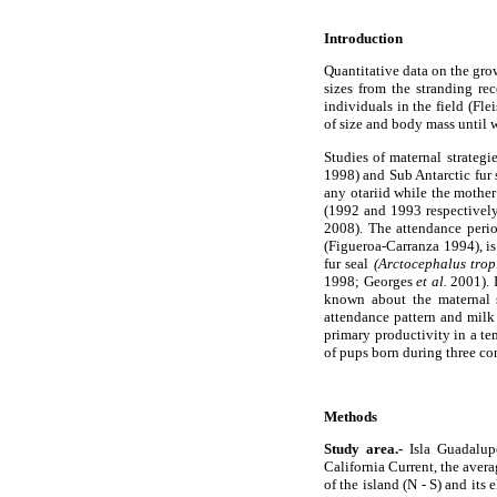
Introduction
Quantitative data on the gro
sizes from the stranding r
individuals in the field (Fl
of size and body mass until 
Studies of maternal strateg
1998) and Sub Antarctic fur
any otariid while the mother
(1992 and 1993 respectively
2008). The attendance perio
(Figueroa-Carranza 1994), is 
fur seal
(Arctocephalus tropi
1998; Georges
et al.
2001). I
known about the maternal s
attendance pattern and milk
primary productivity in a te
of pups born during three co
Methods
Study area.-
Isla Guadalupe
California Current, the aver
of the island (N - S) and its