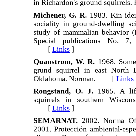
in Richardon's ground squirre
Michener, G. R.
1983. Kin ident
sociality in ground-dwelling s
study of mammalian behavior (Ei
Special publications No. 7,
[
Links
]
Quanstrom, W. R.
1968. Some 
grund squirrel in east North 
Oklahoma. Norman. [
Links
Rongstand, O. J.
1965. A life
squirrels in southern Wiscon
[
Links
]
SEMARNAT.
2002. Norma Of
2001, Protección ambiental-espe