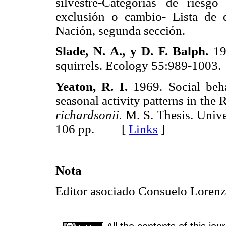
silvestre-Categorías de riesgo
exclusión o cambio- Lista de e
Nación, segunda sección.
Slade, N. Α., y D. F. Balph.
197
squirrels. Ecology 55:989-10
Yeaton, R. I.
1969. Social beha
seasonal activity patterns in the
richardsonii.
M. S. Thesis. Univ
106 pp. [
Links
]
Nota
Editor asociado Consuelo Lorenz