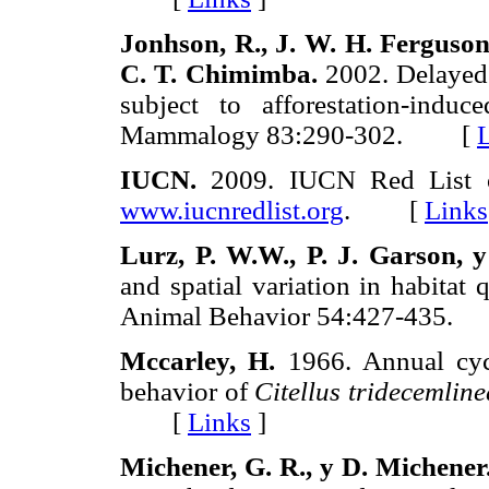
Jonhson, R., J. W. H. Ferguson
C. T. Chimimba.
2002. Delayed
subject to afforestation-induc
Mammalogy 83:290-302. [
IUCN.
2009. IUCN Red List of
www.iucnredlist.org
. [
Links
Lurz, P. W.W., P. J. Garson, 
and spatial variation in habitat 
Animal Behavior 54:427-435
Mccarley, H.
1966. Annual cycl
behavior of
Citellus tridecemline
[
Links
]
Michener, G. R., y D. Michener