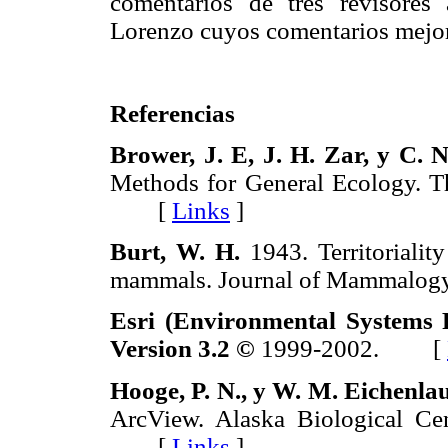
comentarios de tres revisores
Lorenzo cuyos comentarios mejor
Referencias
Brower, J. E, J. H. Zar, y C. 
Methods for General Ecology. 
[
Links
]
Burt, W. H.
1943. Territorialit
mammals. Journal of Mammal
Esri (Environmental Systems R
Version 3.2 ©
1999-2002. [
Hooge, P. N., y W. M. Eichenla
ArcView. Alaska Biological Ce
[
Links
]