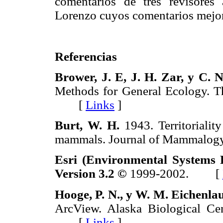
comentarios de tres revisores
Lorenzo cuyos comentarios mejor
Referencias
Brower, J. E, J. H. Zar, y C. 
Methods for General Ecology. 
[
Links
]
Burt, W. H.
1943. Territorialit
mammals. Journal of Mammal
Esri (Environmental Systems R
Version 3.2 ©
1999-2002. [
Hooge, P. N., y W. M. Eichenla
ArcView. Alaska Biological Ce
[
Links
]