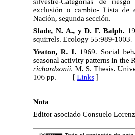
silvestre-Categorías de riesgo
exclusión o cambio- Lista de e
Nación, segunda sección.
Slade, N. Α., y D. F. Balph.
197
squirrels. Ecology 55:989-10
Yeaton, R. I.
1969. Social beha
seasonal activity patterns in the
richardsonii.
M. S. Thesis. Univ
106 pp. [
Links
]
Nota
Editor asociado Consuelo Lorenz