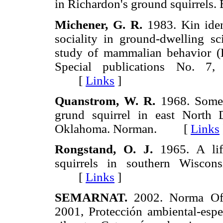
in Richardon's ground squirre
Michener, G. R.
1983. Kin ident
sociality in ground-dwelling s
study of mammalian behavior (Ei
Special publications No. 7,
[
Links
]
Quanstrom, W. R.
1968. Some 
grund squirrel in east North 
Oklahoma. Norman. [
Links
Rongstand, O. J.
1965. A life
squirrels in southern Wiscon
[
Links
]
SEMARNAT.
2002. Norma Of
2001, Protección ambiental-espe