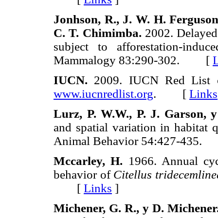
Jonhson, R., J. W. H. Ferguson
C. T. Chimimba.
2002. Delayed
subject to afforestation-induc
Mammalogy 83:290-302. [
IUCN.
2009. IUCN Red List of
www.iucnredlist.org
. [
Links
Lurz, P. W.W., P. J. Garson, 
and spatial variation in habitat 
Animal Behavior 54:427-435
Mccarley, H.
1966. Annual cycl
behavior of
Citellus tridecemline
[
Links
]
Michener, G. R., y D. Michener