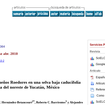
Servicios 
3364
Revista
az abr. 2010
SciELO
10-2
Google
Articulo
Españo
eños Roedores en una selva baja caducifolia
Artícu
a del noreste de Yucatán, México
Referen
Como c
2*
3
SciELO
 F. Hernández-Betancourt
, Roberto C. Barrientos
y Alejandro