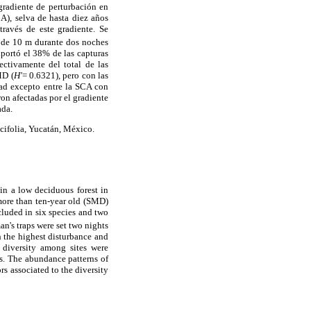
gradiente de perturbación en
A), selva de hasta diez años
ravés de este gradiente. Se
e de 10 m durante dos noches
aportó el 38% de las capturas
ctivamente del total de las
MD (
H'
= 0.6321), pero con las
dad excepto entre la SCA con
ron afectadas por el gradiente
ada.
cifolia, Yucatán, México.
in a low deciduous forest in
more than ten-year old (SMD)
cluded in six species and two
n's traps were set two nights
h the highest disturbance and
 diversity among sites were
s. The abundance patterns of
s associated to the diversity