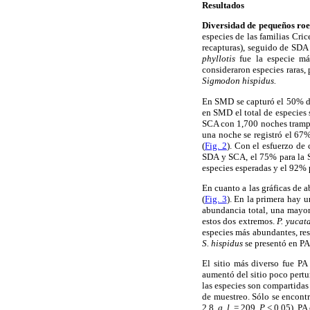
Resultados
Diversidad de pequeños roe
especies de las familias Cri
recapturas), seguido de SDA
phyllotis
fue la especie má
consideraron especies raras,
Sigmodon hispidus.
En SMD se capturó el 50% de
en SMD el total de especies
SCA con 1,700 noches trampa 
una noche se registró el 6
(
Fig. 2
). Con el esfuerzo de
SDA y SCA, el 75% para la 
especies esperadas y el 92% 
En cuanto a las gráficas de a
(
Fig. 3
). En la primera hay 
abundancia total, una mayo
estos dos extremos.
P. yucat
especies más abundantes, res
S. hispidus
se presentó en PA,
El sitio más diverso fue P
aumentó del sitio poco pert
las especies son compartida
de muestreo. Sólo se encontr
2.8,
g. l.
= 209,
P
< 0.05), PA