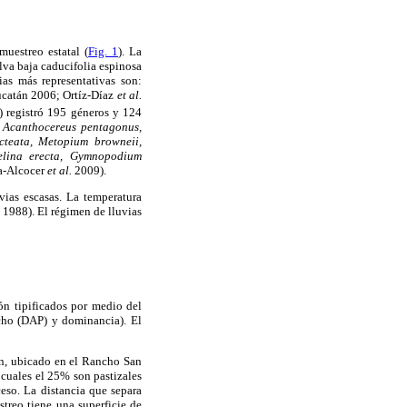
muestreo estatal (
Fig. 1
). La
elva baja caducifolia espinosa
as más representativas son:
ucatán 2006; Ortíz-Díaz
et al.
) registró 195 géneros y 124
, Acanthocereus pentagonus,
cteata, Metopium browneii,
elina erecta, Gymnopodium
na-Alcocer
et al.
2009).
vias escasas. La temperatura
1988). El régimen de lluvias
ón tipificados por medio del
pecho (DAP) y dominancia). El
n, ubicado en el Rancho San
cuales el 25% son pastizales
ceso. La distancia que separa
treo tiene una superficie de