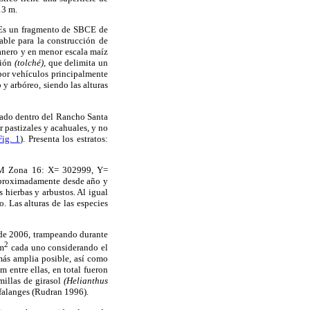
13 m.
Es un fragmento de SBCE de
able para la construcción de
banero y en menor escala maíz
ción
(tolché),
que delimita un
 por vehículos principalmente
o y arbóreo, siendo las alturas
ado dentro del Rancho Santa
pastizales y acahuales, y no
Fig. 1
). Presenta los estratos:
UTM Zona 16: X= 302999, Y=
aproximadamente desde año y
 hierbas y arbustos. Al igual
o. Las alturas de las especies
de 2006, trampeando durante
2
 m
cada uno considerando el
 más amplia posible, así como
 entre ellas, en total fueron
millas de girasol
(Helianthus
falanges (Rudran 1996).