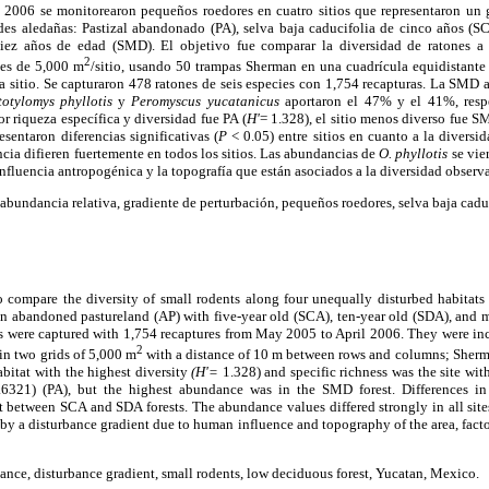
2006 se monitorearon pequeños roedores en cuatro sitios que representaron un 
es aledañas: Pastizal abandonado (PA), selva baja caducifolia de cinco años (SC
ez años de edad (SMD). El objetivo fue comparar la diversidad de ratones a t
2
es de 5,000 m
/sitio, usando 50 trampas Sherman en una cuadrícula equidistant
 sitio. Se capturaron 478 ratones de seis especies con 1,754 recapturas. La SMD 
otylomys phyllotis
y
Peromyscus yucatanicus
aportaron el 47% y el 41%, respe
or riqueza específica y diversidad fue PA (
H'
= 1.328), el sitio menos diverso fue S
entaron diferencias significativas (
P
< 0.05) entre sitios en cuanto a la diversi
ia difieren fuertemente en todos los sitios. Las abundancias de
O. phyllotis
se vie
influencia antropogénica y la topografía que están asociados a la diversidad observ
abundancia relativa, gradiente de perturbación, pequeños roedores, selva baja cadu
o compare the diversity of small rodents along four unequally disturbed habitats 
n abandoned pastureland (AP) with five-year old (SCA), ten-year old (SDA), and 
nts were captured with 1,754 recaptures from May 2005 to April 2006. They were in
2
in two grids of 5,000 m
with a distance of 10 m between rows and columns; Sherma
abitat with the highest diversity
(H'=
1.328) and specific richness was the site wit
.6321) (PA), but the highest abundance was in the SMD forest. Differences in
t between SCA and SDA forests. The abundance values differed strongly in all site
y a disturbance gradient due to human influence and topography of the area, factor
ance, disturbance gradient, small rodents, low deciduous forest, Yucatan, Mexico.