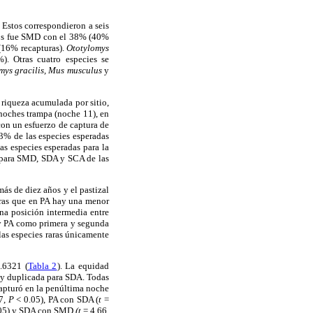
Estos correspondieron a seis
duos fue SMD con el 38% (40%
(16% recapturas).
Ototylomys
). Otras cuatro especies se
ys gracilis, Mus musculus
y
riqueza acumulada por sitio,
noches trampa (noche 11), en
con un esfuerzo de captura de
83% de las especies esperadas
as especies esperadas para la
 para SMD, SDA y SCA de las
más de diez años y el pastizal
tras que en PA hay una menor
a posición intermedia entre
 y PA como primera y segunda
as especies raras únicamente
.6321 (
Tabla 2
). La equidad
 y duplicada para SDA. Todas
capturó en la penúltima noche
7,
P
< 0.05), PA con SDA (
t
=
05) y SDA con SMD
(t
= 4.66,