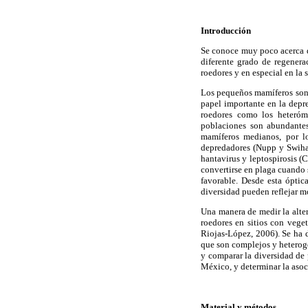
Introducción
Se conoce muy poco acerca d
diferente grado de regenera
roedores y en especial en la 
Los pequeños mamíferos son 
papel importante en la depr
roedores como los heterómi
poblaciones son abundantes
mamíferos medianos, por lo
depredadores (Nupp y Swihar
hantavirus y leptospirosis 
convertirse en plaga cuando 
favorable. Desde esta ópti
diversidad pueden reflejar mo
Una manera de medir la alte
roedores en sitios con veg
Riojas-López, 2006). Se ha 
que son complejos y heterog
y comparar la diversidad de 
México, y determinar la asoc
Material y métodos