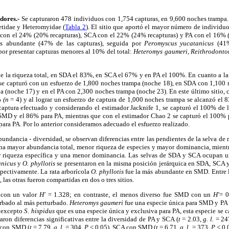
dores.-
Se capturaron 478 individuos con 1,754 capturas, en 9,600 noches trampa. 
cetidae y Heteromyidae (
Tabla 2
). El sitio que aportó el mayor número de indivi
 con el 24% (20% recapturas), SCA con el 22% (24% recapturas) y PA con el 16% 
s abundante (47% de las capturas), seguida por
Peromyscus yucatanicus
(41%
 por presentar capturas menores al 10% del total:
Heteromys gaumeri, Reithrodontom
 la riqueza total, en SDA el 83%, en SCA el 67% y en PA el 100%. En cuanto a la 
 se capturó con un esfuerzo de 1,800 noches trampa (noche 18), en SDA con 1,100 
(noche 17) y en el PA con 2,300 noches trampa (noche 23). En este último sitio, 
7%
(n
= 4) y al lograr un esfuerzo de captura de 1,000 noches trampa se alcanzó el 
 captura efectuado y considerando el estimador Jacknife 1, se capturó el 100% de l
SMD y el 86% para PA, mientras que con el estimador Chao 2 se capturó el 100%
para PA. Por lo anterior consideramos adecuado el esfuerzo realizado.
bundancia - diversidad, se observan diferencias entre las pendientes de la selva de 
una mayor abundancia total, menor riqueza de especies y mayor dominancia, mien
r riqueza específica y una menor dominancia. Las selvas de SDA y SCA ocupan un
anicus
y
O. phyllotis
se presentaron en la misma posición jerárquica en SDA, SCA
pectivamente. La rata arborícola
O. phyllotis
fue la más abundante en SMD. Entre l
 las otras fueron compartidas en dos o tres sitios.
A con un valor
H'
= 1.328; en contraste, el menos diverso fue SMD con un
H'
= 0
urbado al más perturbado.
Heteromys gaumeri
fue una especie única para SMD y PA
s excepto
S. hispidus
que es una especie única y exclusiva para PA, esta especie se 
aron diferencias significativas entre la diversidad de PA y SCA (
t
= 2.03,
g. l.
= 24
 con SMD (
t
= 7.79,
g. l.
= 304,
P
< 0.05), SCA con SMD (
t
= 6.71,
g. l
.= 373,
P
< 0.