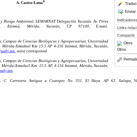
4
A. Castro-Luna
Traduc
Enviar 
Indicadore
y Riesgo Ambiental, SEMARNAT Delegación Yucatán. Av. Pérez
 Itzimná, Mérida, Yucatán, CP 97100,
E-mail:
Links rela
Compartir
 Campus de Ciencias Biológicas y Agropecuarias, Universidad
Otros
 Mérida-Xmatkuil Km 15.5 AP 4-116 Itzimná, Mérida, Yucatán,
Otros
@uady.mx
, autor corresponsal.
Permali
 Campus de Ciencias Biológicas y Agropecuarias, Universidad
 Mérida-Xmatkuil Km. 15.5 AP. 4-116 Itzimná, Mérida, Yucatán,
uady.mx
A. C. Carretera Antigua a Coatepec No. 351, El Haya. AP 63. Xalapa, V