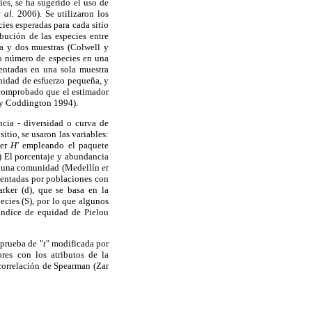
es, se ha sugerido el uso de
t al.
2006). Se utilizaron los
ies esperadas para cada sitio
bución de las especies entre
na y dos muestras (Colwell y
ro número de especies en una
entadas en una sola muestra
nidad de esfuerzo pequeña, y
comprobado que el estimador
 y Coddington 1994).
ncia - diversidad o curva de
tio, se usaron las variables:
ner
H'
empleando el paquete
) El porcentaje y abundancia
 de una comunidad (Medellín
et
esentadas por poblaciones con
rker (d), que se basa en la
cies (S), por lo que algunos
índice de equidad de Pielou
a prueba de "
t
" modificada por
res con los atributos de la
 correlación de Spearman (Zar