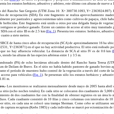
nta los estratos herbáceo, arbustivo y arbóreo, este último con alturas de nueve a 
ro del Rancho San Gregorio (UTM Zona 16: X= 300730.1093, Y= 2363924.897). 
años de recuperación (SDA). En este fragmento se realiza aprovechamiento mader
almente por pastizales y agroecosistemas tales como cultivos de papaya, chile ha
de herbicidas. Este fragmento está unido a otros por una delgada franja de vegeta
 contiguos se produce ganado. Existe un camino de acceso al sitio muy transitado
SDA con el sitio III es de 2.5 km (
Fig. 1
). Presenta tres estratos: herbáceo, arbustiv
 cuatro a siete metros.
 SBCE de hasta cinco años de recuperación (SCA) de aproximadamente 16 ha ubic
531, Y=2363871) en el que no hay actividad productiva. El sitio está rodeado por 
o que no hay afluencia vehicular. La distancia de SCA al sitio IV es de 0.6 km (
, siendo las alturas de las especies arbóreas entre 1 y 3.5 m.
andonado (PA) de ocho hectáreas ubicado dentro del Rancho Santa Teresa (
 km de Dzilam de Bravo. En el sitio no había habido pastoreo de ganado bovino 
ante el período de muestreo hubo control de la vegetación a través del corte de las
 acceso para vehículos (
Fig. 1
). Se presentan sólo los estratos herbáceo y arbustiv
 1.81 m.
es.-
Los monitoreos se realizaron mensualmente desde mayo de 2005 hasta abril 
 sitio (ocho noches totales). En cada sitio se colocaron dos cuadrantes de 5,000
imiento de dos cuadrantes fue con la finalidad de obtener registros en un área lo
uos. Cada cuadrante consistió de 10 filas y cinco columnas con intervalos de 10 m
or sitio, en cada una se colocó una trampa Sherman. Como cebo se utilizaron se
de captura recaptura (Krebs 1985) y cada individuo se marcó por ectomización de 