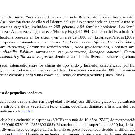
ilam de Bravo, Yucatán donde se encuentra la Reserva de Dzilam, los sitios de 
 IV se ubicaron fuera de ella y el I dentro del estudio corresponde en general a una s
pecies vegetales, incluidas en 295 géneros y 96 familias botánicas. Las famili
aceae, Asteraceae y Cyperaceae (Flores y Espejel 1994; Gobierno del Estado de Y
2
ducifolia presente en los sitios y en un área de 1000 m
, Escárraga-Paredes (2009
as especies dominantes se encuentran:
Cnidoscolus aconitifolius, Plumeria rubra
dra deppeana, Anthurium schlechtendalii, Neea psychotrioides, Aechmea bra
 pliabilis, Psidium sartotianum
var.
yucatanense, Jatropha gaumeri, Comm
onkelaarii
y
Talisia olivaeformis,
siendo la familia más diversa la Fabaceae (Leira
-seco, intermedio entre los climas de tipo árido y húmedo, caracterizado por llu
C, con precipitación promedio anual de 970 mm y evaporación de 1800 mm (García 
 de noviembre a abril y una época de lluvias, de mayo a octubre (Duch 1988).
ura de pequeños roedores
ccionaron cuatro sitios (en propiedad privada) con diferente grado de perturbaci
 la estructura de la vegetación (e. g. altura, cobertura, diámetro a la altura del 
 indican en la
Tabla 1
.
elva baja caducifolia espinosa (SBCE) con más de 10 años (SMD) de recuperació
39060.9529, Y= 2373303.088). El rancho tiene una superficie de 890 ha, de las 
diversas fases de regeneración. El sitio es poco frecuentado debido al difícil ac
0.5 km (
Fig. 1
). El suelo es pedregoso y propenso a inundaciones. El área de mues