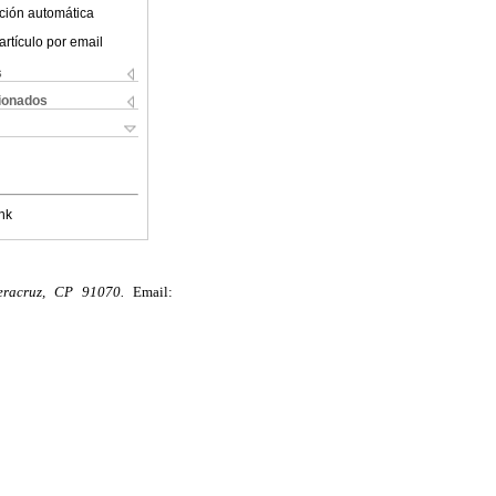
ción automática
artículo por email
s
cionados
nk
eracruz, CP 91070.
Email: