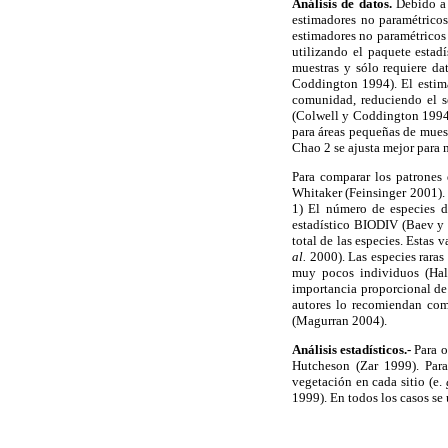
Análisis de datos.
Debido a q
estimadores no paramétric
estimadores no paramétricos 
utilizando el paquete estad
muestras y sólo requiere da
Coddington 1994). El estima
comunidad, reduciendo el s
(Colwell y Coddington 1994;
para áreas pequeñas de mues
Chao 2 se ajusta mejor para
Para comparar los patrones 
Whitaker (Feinsinger 2001). 
1) El número de especies 
estadístico BIODIV (Baev y 
total de las especies. Esta
al.
2000). Las especies raras
muy pocos individuos (Half
importancia proporcional de
autores lo recomiendan com
(Magurran 2004).
Análisis estadísticos.-
Para o
Hutcheson (Zar 1999). Para
vegetación en cada sitio (e.
1999). En todos los casos se 