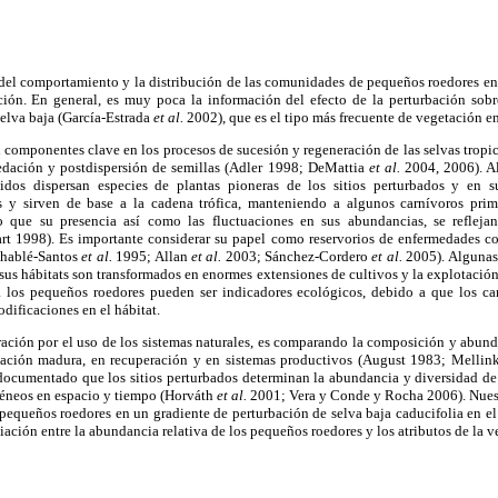
el comportamiento y la distribución de las comunidades de pequeños roedores e
ción. En general, es muy poca la información del efecto de la perturbación sob
selva baja (García-Estrada
et al.
2002), que es el tipo más frecuente de vegetación en
componentes clave en los procesos de sucesión y regeneración de las selvas tropic
edación y postdispersión de semillas (Adler 1998; DeMattia
et al.
2004, 2006). A
dos dispersan especies de plantas pioneras de los sitios perturbados y en s
 y sirven de base a la cadena trófica, manteniendo a algunos carnívoros prima
 que su presencia así como las fluctuaciones en sus abundancias, se refleja
t 1998). Es importante considerar su papel como reservorios de enfermedades co
(Chablé-Santos
et al.
1995; Allan
et al.
2003; Sánchez-Cordero
et al.
2005). Algunas 
sus hábitats son transformados en enormes extensiones de cultivos y la explotación 
ca los pequeños roedores pueden ser indicadores ecológicos, debido a que los c
dificaciones en el hábitat.
ración por el uso de los sistemas naturales, es comparando la composición y abun
etación madura, en recuperación y en sistemas productivos (August 1983; Melli
documentado que los sitios perturbados determinan la abundancia y diversidad d
éneos en espacio y tiempo (Horváth
et al.
2001; Vera y Conde y Rocha 2006). Nuest
pequeños roedores en un gradiente de perturbación de selva baja caducifolia en el
iación entre la abundancia relativa de los pequeños roedores y los atributos de la v