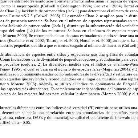
ue los estimadores asintóticos consistentemente subestiman la riqueza de especi
os como la mejor opción (Colwell y Coddington 1994; Cao
et al.
2004; Hortal
e
de Chao 2 y Jackknife de primer orden (Jack 1) para determinar el número de espec
ístico EstimateS 7.5 (Colwell 2005). El estimador Chao 2 se aplica para la distri
tos de presencia-ausencia. Se basa en el número de especies representadas en u
dor Jacknife de primer orden (Jack 1), disminuye la subestimación del verdade
esgo del orden (1
/n)
de los muestreos. Se basa en el número de especies repres
 Moreno 2000). Se recomienda el uso de estos estimadores cuando se tiene una u
treo (Escalante
et al.
2002; Tottrup
et al.
2005; Hortal
et al.
2006); aunque se ha 
 muestras pequeñas, debido a que es menos sesgado al número de muestras (Colwell
de abundancia de especies entre sitios y especies se usó una gráfica de abunda
Como indicadores de la diversidad de pequeños roedores y abundancias para cada si
de pequeños roedores. 2) La diversidad, medida con el índice de Shannon-Wie
Penev 1995), el cual se basa en el número de especies raras (Magurran 2004), y 3
s variables son comúnmente usadas como indicadores de la diversidad y estructura
 son aquellas que viviendo y reproduciéndose en el lugar de muestreo, están repr
ter y Moreno 2005). Además, se utilizó el índice de dominancia de Berger-Pa
 las especies más abundantes. Es completamente independiente del número de espe
o uno de los mejores índices para calcular la dominancia (Moreno 2000) y el 
btener las diferencias entre los índices de diversidad (
H'
) entre sitios se utilizó un
 determinar si había una correlación entre las abundancias de pequeños roedo
g.
altura, cobertura, DAP's y dominancia), se aplicó el coeficiente de intervalo de
utilizó un α = 0.05.