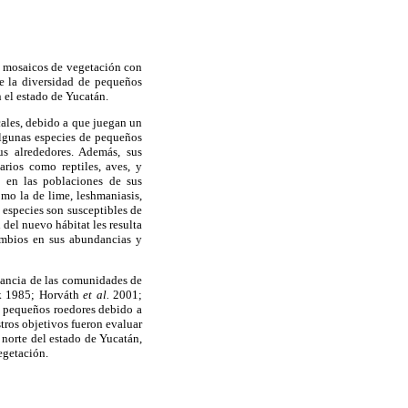
n mosaicos de vegetación con
re la diversidad de pequeños
 el estado de Yucatán.
ales, debido a que juegan un
lgunas especies de pequeños
us alrededores. Además, sus
rios como reptiles, aves, y
n en las poblaciones de sus
mo la de lime, leshmaniasis,
especies son susceptibles de
del nuevo hábitat les resulta
ambios en sus abundancias y
dancia de las comunidades de
nk 1985; Horváth
et al.
2001;
e pequeños roedores debido a
ros objetivos fueron evaluar
 norte del estado de Yucatán,
egetación.