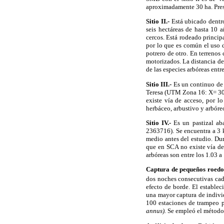
aproximadamente 30 ha. Prese
Sitio II.-
Está ubicado dent
seis hectáreas de hasta 10 
cercos. Está rodeado princip
por lo que es común el uso 
potrero de otro. En terrenos
motorizados. La distancia de 
de las especies arbóreas entre
Sitio III.-
Es un continuo de
Teresa (UTM Zona 16: X= 302
existe vía de acceso, por l
herbáceo, arbustivo y arbóreo
Sitio IV.-
Es un pastizal ab
2363716). Se encuentra a 3
medio antes del estudio. Dur
que en SCA no existe vía de
arbóreas son entre los 1.03 a
Captura de pequeños roedor
dos noches consecutivas cada
efecto de borde. El establec
una mayor captura de individ
100 estaciones de trampeo p
annus).
Se empleó el método 