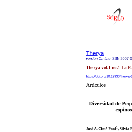
Therya
versión On-line
ISSN
2007-
Therya vol.1 no.1 La P
https://doi.org/10.12933/therya-
Artículos
Diversidad de Pequ
espinos
1
José A. Cimé-Pool
, Silvia