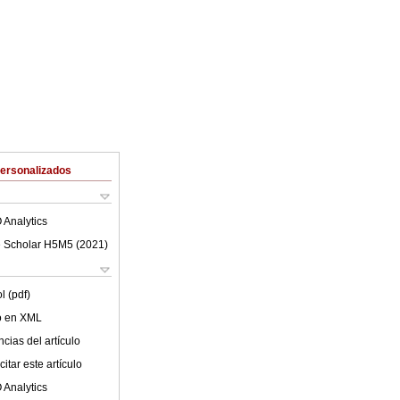
Personalizados
 Analytics
 Scholar H5M5 (
2021
)
l (pdf)
lo en XML
cias del artículo
itar este artículo
 Analytics