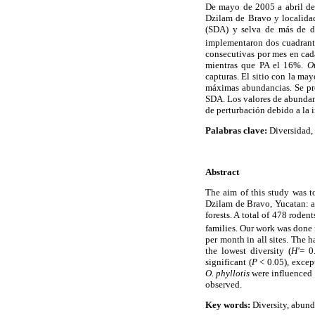
De mayo de 2005 a abril de 
Dzilam de Bravo y localidad
(SDA) y selva de más de di
implementaron dos cuadrant
consecutivas por mes en cada
mientras que PA el 16%.
Ot
capturas. El sitio con la may
máximas abundancias. Se pres
SDA. Los valores de abundanc
de perturbación debido a la 
Palabras clave:
Diversidad, 
Abstract
The aim of this study was t
Dzilam de Bravo, Yucatan: a
forests. A total of 478 rode
families. Our work was done 
per month in all sites. The h
the lowest diversity (
H'
= 0
significant (
P
< 0.05), excep
O. phyllotis
were influenced b
observed.
Key words:
Diversity, abund