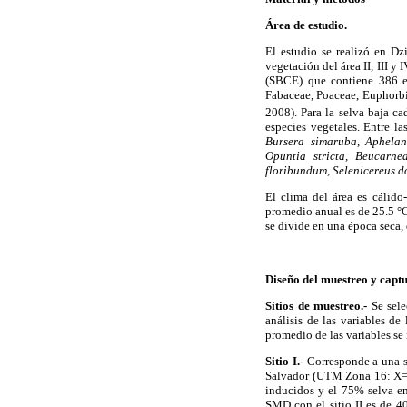
Área de estudio.
El estudio se realizó en Dz
vegetación del área II, III y
(SBCE) que contiene 386 es
Fabaceae, Poaceae, Euphorbi
2008). Para la selva baja ca
especies vegetales. Entre l
Bursera simaruba, Aphelan
Opuntia stricta, Beucarnea
floribundum, Selenicereus d
El clima del área es cálido
promedio anual es de 25.5 °
se divide en una época seca,
Diseño del muestreo y capt
Sitios de muestreo.-
Se sele
análisis de las variables de
promedio de las variables se
Sitio I.-
Corresponde a una s
Salvador (UTM Zona 16: X= 3
inducidos y el 75% selva en 
SMD con el sitio II es de 4