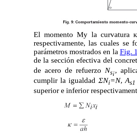
El momento My la curvatura к,
respectivamente, las cuales se f
parámetros mostrados en la
Fig. 
de la sección efectiva del concr
de acero de refuerzo
N
,
aplic
s¡
cumplir la igualdad
ΣN
=N, A
i
s1
superior e inferior respectivament