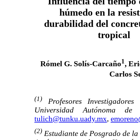
Influencia del tiempo
húmedo en la resist
durabilidad del concre
tropical
1
Rómel G. Solís-Carcaño
, Er
Carlos S
(1)
Profesores Investigadores
Universidad Autónoma de Y
tulich@tunku.uady.mx
,
emoreno
(2)
Estudiante de Posgrado de la 