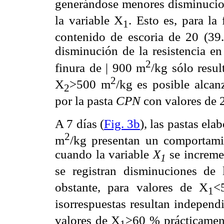
generándose menores disminucione
la variable X
. Esto es, para la
1
contenido de escoria de 20 (3
disminución de la resistencia en
2
finura de | 900 m
/kg sólo resu
2
X
>500 m
/kg es posible alcanz
2
por la pasta
CPN
con valores de
A 7 días (
Fig. 3b
), las pastas el
2
m
/kg presentan un comportamie
cuando la variable
X
se increme
1
se registran disminuciones de
obstante, para valores de X
<
1
isorrespuestas resultan independ
valores de X
>60 % prácticamente toda ס la zona del d
1