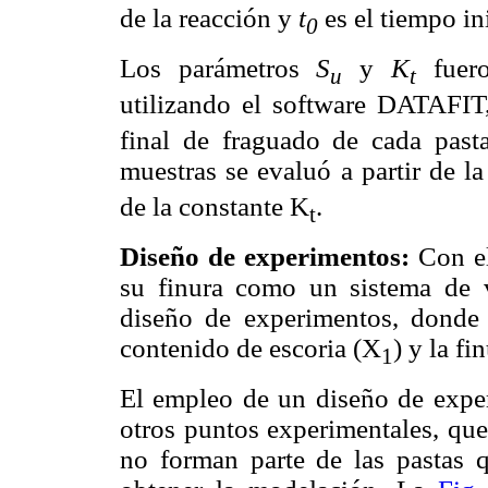
de la reacción y
t
es el tiempo ini
0
Los parámetros
S
y
K
fuero
u
t
utilizando el software DATAFI
final de fraguado de cada pasta
muestras se evaluó a partir de l
de la constante K
.
t
Diseño de experimentos:
Con el
su finura como un sistema de v
diseño de experimentos, donde 
contenido de escoria (X
) y la fi
1
El empleo de un diseño de exper
otros puntos experimentales, que
no forman parte de las pastas q