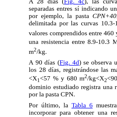
A 28 días (
Fig. 4c
), las curv
separadas entres sí indicando un
por ejemplo, la pasta
CPN+40
delimitada por las curvas 10.3
valores comprendidos entre 460
una resistencia entre 8.9-10.3
2
m
/kg.
A 90 días (
Fig. 4d
) se observa 
los 28 días, registrándose las m
2
<X
<57 % y 680 m
/kg<X
<9
1
2
dominio estudiado registra una r
por la pasta CPN.
Por último, la
Tabla 6
muestra
incorporar para obtener una r