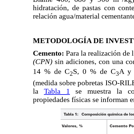
hidratación, de pastas con cont
relación agua/material cementan
METODOLOGÍA DE INVEST
Cemento:
Para la realización de 
(CPN)
sin adiciones, con una c
14 % de C
S, 0 % de C
A y
2
3
(medida sobre pobretas ISO-RILE
la
Tabla 1
se muestra la com
propiedades físicas se informan e