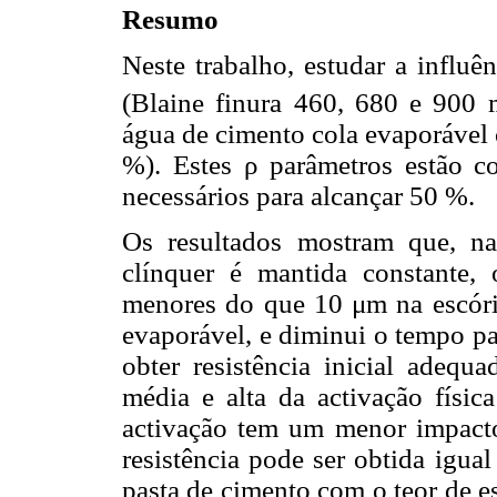
Resumo
Neste trabalho, estudar a influê
(Blaine finura 460, 680 e 900 
água de cimento cola evaporável 
%). Estes ρ parâmetros estão c
necessários para alcançar 50 %.
Os resultados mostram que, na
clínquer é mantida constante,
menores do que 10 μm na escória
evaporável, e diminui o tempo pa
obter resistência inicial adeq
média e alta da activação físic
activação tem um menor impact
resistência pode ser obtida igua
pasta de cimento com o teor de e