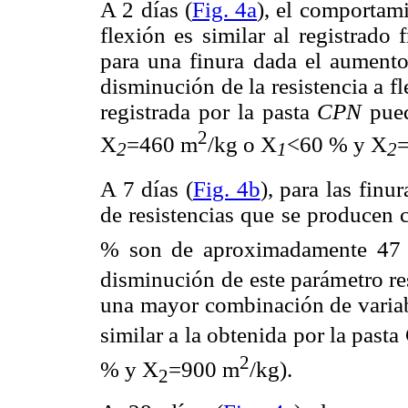
A 2 días (
Fig. 4a
), el comportami
flexión es similar al registrado 
para una finura dada el aumento
disminución de la resistencia a fl
registrada por la pasta
CPN
pued
2
X
=460 m
/kg o X
<60 % y X
2
1
2
A 7 días (
Fig. 4b
), para las fin
de resistencias que se producen 
% son de aproximadamente 47 
disminución de este parámetro re
una mayor combinación de variabl
similar a la obtenida por la pas
2
% y X
=900 m
/kg).
2