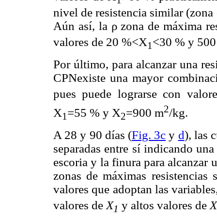
nivel de resistencia similar (zon
Aún así, la ρ zona de máxima re
valores de 20 %<X
<30 % y 500
1
Por último, para alcanzar una resi
CPNexiste una mayor combinació
pues puede lograrse con valor
2
X
=55 % y X
=900 m
/kg.
1
2
A 28 y 90 días (
Fig. 3c
y
d
), las
separadas entre sí indicando una
escoria y la finura para alcanzar 
zonas de máximas resistencias s
valores que adoptan las variables
valores de
X
y altos valores de
X
1