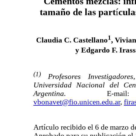
Cementos mezclas: infl
tamaño de las part
í
cula
1
Claudia C. Castellano
, Vivia
y Edgardo F. Iras
(1)
Profesores Investigadore
Universidad Nacional del Cen
Argentina.
E-ma
vbonavet@fio.unicen.edu.ar
,
fir
Artículo recibido el 6 de marzo 
Aprobado para su publicación el 