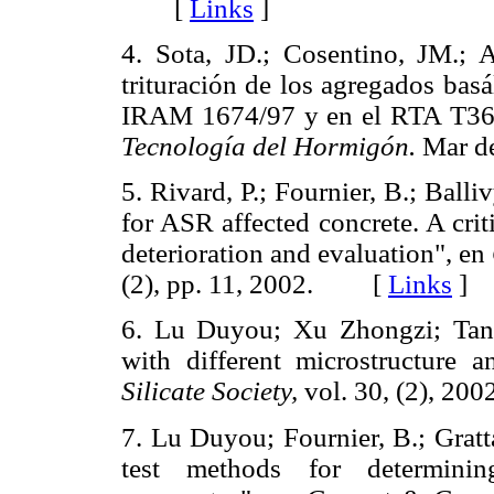
[
Links
]
4. Sota, JD.; Cosentino, JM.; A
trituración de los agregados basá
IRAM 1674/97 y en el RTA T36
Tecnología del Hormigón.
Mar de
5. Rivard, P.; Fournier, B.; Bal
for ASR affected concrete. A crit
deterioration and evaluation", en
(2), pp. 11, 2002. [
Links
]
6. Lu Duyou; Xu Zhongzi; Tan
with different microstructure 
Silicate Society,
vol. 30, (2), 
7. Lu Duyou; Fournier, B.; Gratt
test methods for determining