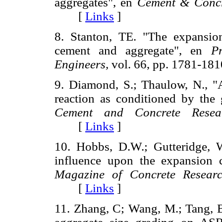
aggregates", en
Cement & Concr
[
Links
]
8. Stanton, TE. "The expansio
cement and aggregate", en
P
Engineers,
vol. 66, pp. 1781-
9. Diamond, S.; Thaulow, N., "A
reaction as conditioned by the g
Cement and Concrete Resear
[
Links
]
10. Hobbs, D.W.; Gutteridge, W.
influence upon the expansion ca
Magazine of Concrete Researc
[
Links
]
11. Zhang, C; Wang, M.; Tang, B;