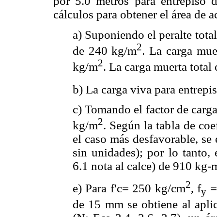
por 5.0 metros para entrepiso 
cálculos para obtener el área de a
a) Suponiendo el peralte tota
2
de 240 kg/m
. La carga mue
2
kg/m
. La carga muerta total
b) La carga viva para entrepi
c) Tomando el factor de carga
2
kg/m
. Según la tabla de coe
el caso más desfavorable, se 
sin unidades); por lo tanto,
6.1 nota al calce) de 910 kg-
2
e) Para f'c= 250 kg/cm
, f
=
y
de 15 mm se obtiene al aplic