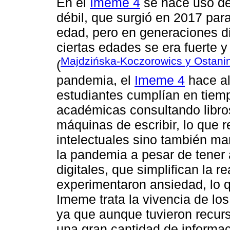
En el
Imeme 4
se hace uso de 
débil, que surgió en 2017 par
edad, pero en generaciones dis
ciertas edades se era fuerte 
Majdzińska-Koczorowics y Ostani
(
pandemia, el
Imeme 4
hace al
estudiantes cumplían en tiem
académicas consultando libro
máquinas de escribir, lo que r
intelectuales sino también m
la pandemia a pesar de tener 
digitales, que simplifican la r
experimentaron ansiedad, lo q
Imeme trata la vivencia de los
ya que aunque tuvieron recur
una gran cantidad de informaci