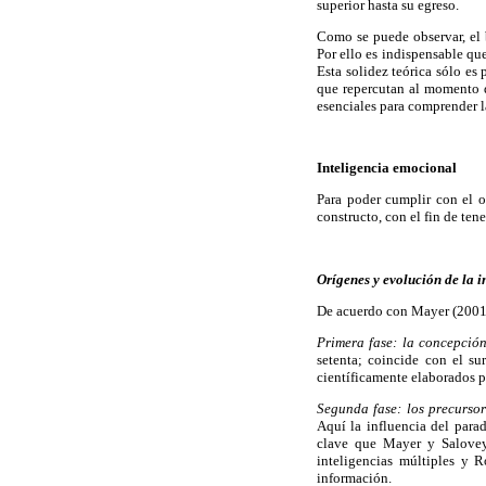
superior hasta su egreso.
Como se puede observar, el 
Por ello es indispensable qu
Esta solidez teórica sólo es
que repercutan al momento d
esenciales para comprender l
Inteligencia emocional
Para poder cumplir con el ob
constructo, con el fin de te
Orígenes y evolución de la 
De acuerdo con Mayer (2001),
Primera fase: la concepció
setenta; coincide con el s
científicamente elaborados p
Segunda fase: los precursor
Aquí la influencia del para
clave que Mayer y Salovey 
inteligencias múltiples y R
información.