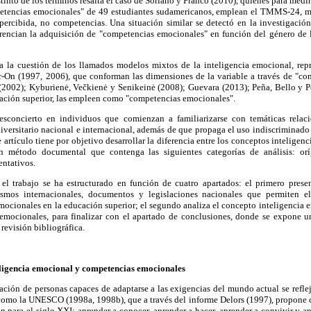
tinto de los términos resalta el caso de Soriano y Franco (2010), quienes para medir
etencias emocionales" de 49 estudiantes sudamericanos, emplean el TMMS-24, 
percibida, no competencias. Una situación similar se detectó en la investigació
encian la adquisición de "competencias emocionales" en función del género de lo
a la cuestión de los llamados modelos mixtos de la inteligencia emocional, rep
On (1997, 2006), que conforman las dimensiones de la variable a través de "co
(2002); Kyburienė, Večkienė y Senikeinė (2008); Guevara (2013); Peña, Bello y Pé
ación superior, las empleen como "competencias emocionales".
esconcierto en individuos que comienzan a familiarizarse con temáticas relac
versitario nacional e internacional, además de que propaga el uso indiscriminado
ste artículo tiene por objetivo desarrollar la diferencia entre los conceptos intelig
 método documental que contenga las siguientes categorías de análisis: orí
entativos.
 el trabajo se ha estructurado en función de cuatro apartados: el primero pres
mos internacionales, documentos y legislaciones nacionales que permiten el
ocionales en la educación superior; el segundo analiza el concepto inteligencia e
emocionales, para finalizar con el apartado de conclusiones, donde se expone una
revisión bibliográfica.
eligencia emocional y competencias emocionales
ación de personas capaces de adaptarse a las exigencias del mundo actual se refle
omo la UNESCO (1998a, 1998b), que a través del informe Delors (1997), propone cu
n para el siglo XXI: aprender a conocer, aprender a hacer, aprender a convivir y ap