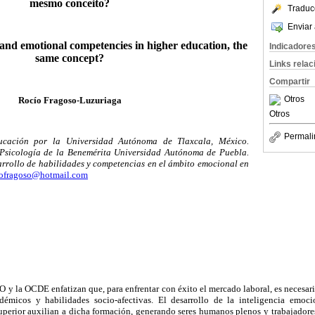
mesmo conceito?
Traduc
Enviar 
 and emotional competencies in higher education, the
Indicadore
same concept?
Links rela
Compartir
Otros
Rocío Fragoso-Luzuriaga
Otros
Permali
cación por la Universidad Autónoma de Tlaxcala, México.
Psicología de la Benemérita Universidad Autónoma de Puebla.
arrollo de habilidades y competencias en el ámbito emocional en
iofragoso@hotmail.com
 la OCDE enfatizan que, para enfrentar con éxito el mercado laboral, es necesari
émicos y habilidades socio-afectivas. El desarrollo de la inteligencia emoc
perior auxilian a dicha formación, generando seres humanos plenos y trabajadores