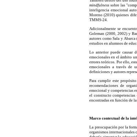
También dentro del uso indis
mindfulness
sobre las "comp
inteligencia emocional auto
Moreno (2010) quienes difer
TMMS-24.
Adicionalmente se encuentr
Goleman (2000, 2002) y Bar-
autores como Sala y Abarca 
estudios en alumnos de educ
Lo anterior puede causar d
emocionales en el ámbito uni
errores teóricos. Por ello, e
emocionales a través de un
definiciones y autores repres
Para cumplir este propósito
recomendaciones de organis
emocional y competencias em
el constructo competencias 
encontradas en función de la 
Marco contextual de la int
La preocupación por la form
organismos internacionales c
debería cimentar la educació