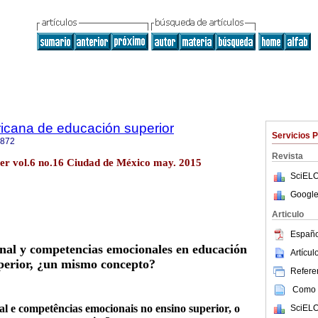
icana de educación superior
Servicios 
2872
Revista
per vol.6 no.16 Ciudad de México may. 2015
SciELO
Google
Articulo
Españo
onal y competencias emocionales en educación
Artícu
perior, ¿un mismo concepto?
Referen
Como c
al e competências emocionais no ensino superior, o
SciELO