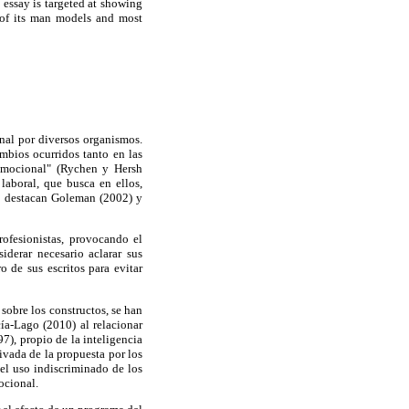
 essay is targeted at showing
w of its man models and most
nal por diversos organismos.
bios ocurridos tanto en las
 Emocional" (Rychen y Hersh
laboral, que busca en ellos,
o destacan Goleman (2002) y
ofesionistas, provocando el
derar necesario aclarar sus
o de sus escritos para evitar
sobre los constructos, se han
ía-Lago (2010) al relacionar
), propio de la inteligencia
vada de la propuesta por los
el uso indiscriminado de los
ocional.