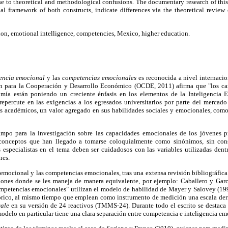
e to theoretical and methodological confusions. The documentary research of this
nal framework of both constructs, indicate differences via the theoretical revie
ion, emotional intelligence, competencies, Mexico, higher education.
gencia emocional
y las
competencias emocionales
es reconocida a nivel internacio
ón para la Cooperación y Desarrollo Económico (OCDE, 2011) afirma que "los cam
ía están poniendo un creciente énfasis en los elementos de la Inteligencia
repercute en las exigencias a los egresados universitarios por parte del mercado 
s académicos, un valor agregado en sus habilidades sociales y emocionales, com
ampo para la investigación sobre las capacidades emocionales de los jóvenes pr
onceptos que han llegado a tomarse coloquialmente como sinónimos, sin consi
s especialistas en el tema deben ser cuidadosos con las variables utilizadas dentr
nes.
a emocional y las competencias emocionales, tras una extensa revisión bibliográfica 
iones donde se les maneja de manera equivalente, por ejemplo: Caballero y Garc
ompetencias emocionales" utilizan el modelo de habilidad de Mayer y Salovey (1997
rico, al mismo tiempo que emplean como instrumento de medición una escala deri
ale
en su versión de 24 reactivos (TMMS-24). Durante todo el escrito se destaca 
modelo en particular tiene una clara separación entre competencia e inteligencia em