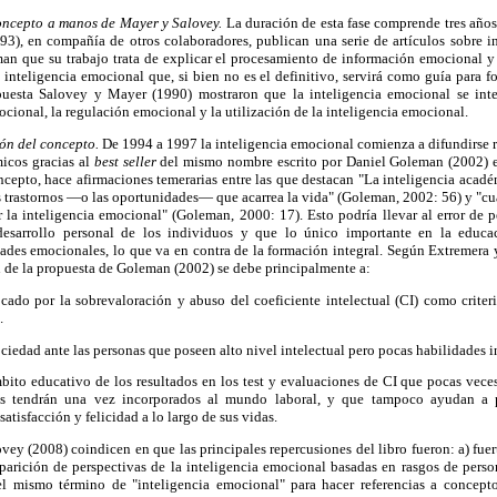
concepto a manos de Mayer y Salovey.
La duración de esta fase comprende tres años
3), en compañía de otros colaboradores, publican una serie de artículos sobre i
irman que su trabajo trata de explicar el procesamiento de información emocional
inteligencia emocional que, si bien no es el definitivo, servirá como guía para fo
puesta Salovey y Mayer (1990) mostraron que la inteligencia emocional se inte
cional, la regulación emocional y la utilización de la inteligencia emocional.
ón del concepto.
De 1994 a 1997 la inteligencia emocional comienza a difundirse r
icos gracias al
best seller
del mismo nombre escrito por Daniel Goleman (2002) en
cepto, hace afirmaciones temerarias entre las que destacan "La inteligencia acad
 trastornos —o las oportunidades— que acarrea la vida" (Goleman, 2002: 56) y "cu
r la inteligencia emocional" (Goleman, 2000: 17). Esto podría llevar al error de
esarrollo personal de los individuos y que lo único importante en la educa
dades emocionales, lo que va en contra de la formación integral. Según Extremera
n de la propuesta de Goleman (2002) se debe principalmente a:
cado por la sobrevaloración y abuso del coeficiente intelectual (CI) como criter
.
ociedad ante las personas que poseen alto nivel intelectual pero pocas habilidades in
mbito educativo de los resultados en los test y evaluaciones de CI que pocas veces
s tendrán una vez incorporados al mundo laboral, y que tampoco ayudan a pr
satisfacción y felicidad a lo largo de sus vidas.
vey (2008) coindicen en que las principales repercusiones del libro fueron: a) fuer
aparición de perspectivas de la inteligencia emocional basadas en rasgos de pers
del mismo término de "inteligencia emocional" para hacer referencias a concepto