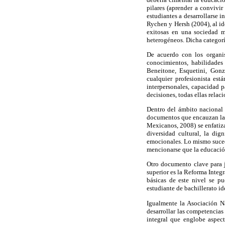
pilares (aprender a convivi
estudiantes a desarrollarse
Rychen y Hersh (2004), al id
exitosas en una sociedad m
heterogéneos. Dicha categorí
De acuerdo con los organi
conocimientos, habilidades
Beneitone, Esquetini, Gonz
cualquier profesionista est
interpersonales, capacidad 
decisiones, todas ellas rela
Dentro del ámbito nacional 
documentos que encauzan la E
Mexicanos, 2008) se enfatiza
diversidad cultural, la dig
emocionales. Lo mismo suced
mencionarse que la educación 
Otro documento clave para j
superior es la Reforma Integ
básicas de este nivel se p
estudiante de bachillerato i
Igualmente la Asociación N
desarrollar las competencias
integral que englobe aspect