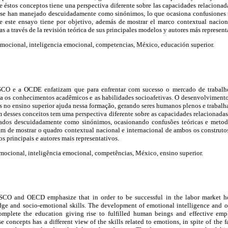
 éstos conceptos tiene una perspectiva diferente sobre las capacidades relacionad
s se han manejado descuidadamente como sinónimos, lo que ocasiona confusiones 
e este ensayo tiene por objetivo, además de mostrar el marco contextual nacion
as a través de la revisión teórica de sus principales modelos y autores más represent
mocional, inteligencia emocional, competencias, México, educación superior.
O e a OCDE enfatizam que para enfrentar com sucesso o mercado de trabalh
ja os conhecimentos acadêmicos e as habilidades socioafetivas. O desenvolvimento
no ensino superior ajuda nessa formação, gerando seres humanos plenos e trabalha
um desses conceitos tem uma perspectiva diferente sobre as capacidades relacionad
icados descuidadamente como sinónimos, ocasionando confusões teóricas e metod
m de mostrar o quadro contextual nacional e internacional de ambos os construtos
s principais e autores mais representativos.
ocional, inteligência emocional, competências, México, ensino superior.
CO and OECD emphasize that in order to be successful in the labor market hol
ge and socio-emotional skills. The development of emotional intelligence and o
omplete the education giving rise to fulfilled human beings and effective empl
 concepts has a different view of the skills related to emotions, in spite of the f