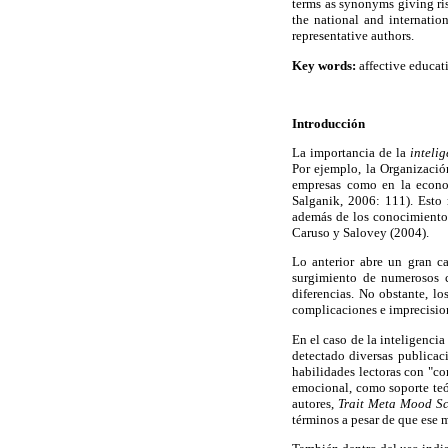
terms as synonyms giving ris
the national and internatio
representative authors.
Key words:
affective educat
Introducción
La importancia de la
inteli
Por ejemplo, la Organizaci
empresas como en la econom
Salganik, 2006: 111). Esto 
además de los conocimiento
Caruso y Salovey (2004).
Lo anterior abre un gran c
surgimiento de numerosos c
diferencias. No obstante, lo
complicaciones e imprecisio
En el caso de la inteligenci
detectado diversas publicac
habilidades lectoras con "c
emocional, como soporte teó
autores,
Trait Meta Mood Sc
términos a pesar de que ese 