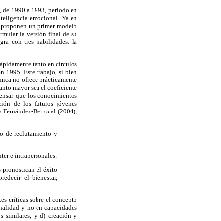
, de 1990 a 1993, periodo en
nteligencia emocional. Ya en
 y proponen un primer modelo
rmular la versión final de su
gra con tres habilidades: la
ápidamente tanto en círculos
 1995. Este trabajo, si bien
émica no ofrece prácticamente
anto mayor sea el coeficiente
 pensar que los conocimientos
ción de los futuros jóvenes
 y Fernández-Berrocal (2004),
io de reclutamiento y
ter e intrapersonales.
 pronostican el éxito
edecir el bienestar,
tes críticas sobre el concepto
onalidad y no en capacidades
s similares, y d) creación y