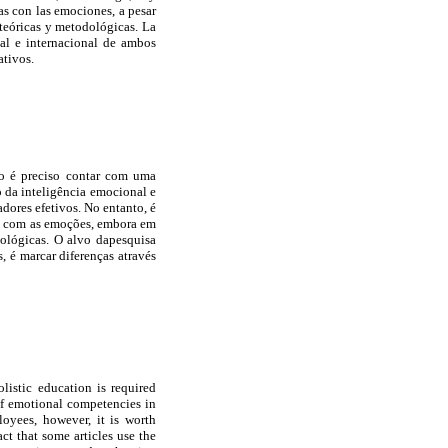
as con las emociones, a pesar
teóricas y metodológicas. La
al e internacional de ambos
ativos.
o é preciso contar com uma
 da inteligência emocional e
dores efetivos. No entanto, é
as com as emoções, embora em
ológicas. O alvo dapesquisa
, é marcar diferenças através
istic education is required
f emotional competencies in
oyees, however, it is worth
act that some articles use the