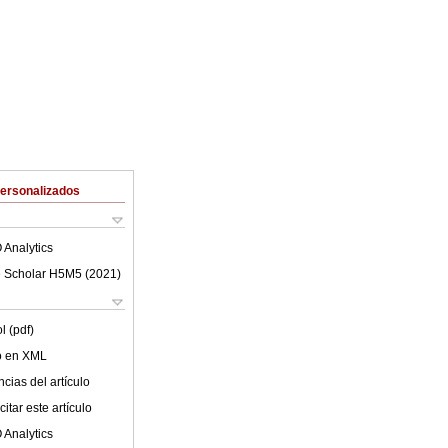
Personalizados
 Analytics
 Scholar H5M5 (
2021
)
l (pdf)
lo en XML
cias del artículo
itar este artículo
 Analytics