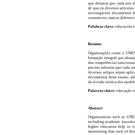
que destacar que cada uno de
de que en diversos artículo
investigación documental d
constructos, marcar diferenci
Palabras clave:
educación e
Resumo
Organizações como a UNESC
formação integral que abran
das competências emocionais 
preciso salientar que cada 
diversos artigos sejam apl
documental deste ensaio, alé
da revisão teórica dos modelo
Palavras chave:
educação em
Abstract
Organizations such as UNES
including academic knowled
higher education help to c
mentioning that each of these