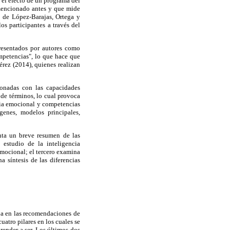
 el efecto de un programa del
mencionado antes y que mide
n de López-Barajas, Ortega y
s participantes a través del
resentados por autores como
mpetencias", lo que hace que
rez (2014), quienes realizan
ionadas con las capacidades
 de términos, lo cual provoca
encia emocional y competencias
genes, modelos principales,
enta un breve resumen de las
 estudio de la inteligencia
mocional; el tercero examina
 síntesis de las diferencias
ja en las recomendaciones de
atro pilares en los cuales se
render a ser. Los últimos dos