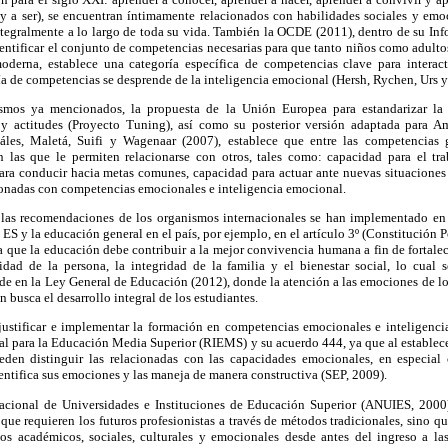
r y a ser), se encuentran íntimamente relacionados con habilidades sociales y emo
 integralmente a lo largo de toda su vida. También la OCDE (2011), dentro de su I
entificar el conjunto de competencias necesarias para que tanto niños como adulto
oderna, establece una categoría específica de competencias clave para interac
a de competencias se desprende de la inteligencia emocional (Hersh, Rychen, Urs y
smos ya mencionados, la propuesta de la Unión Europea para estandarizar la 
 y actitudes (Proyecto Tuning), así como su posterior versión adaptada para A
áles, Maletá, Suifi y Wagenaar (2007), establece que entre las competencias
án las que le permiten relacionarse con otros, tales como: capacidad para el tr
para conducir hacia metas comunes, capacidad para actuar ante nuevas situaciones
cionadas con competencias emocionales e inteligencia emocional.
las recomendaciones de los organismos internacionales se han implementado en 
S y la educación general en el país, por ejemplo, en el artículo 3º (Constitución P
 que la educación debe contribuir a la mejor convivencia humana a fin de fortalece
nidad de la persona, la integridad de la familia y el bienestar social, lo cual 
e en la Ley General de Educación (2012), donde la atención a las emociones de lo
busca el desarrollo integral de los estudiantes.
ustificar e implementar la formación en competencias emocionales e inteligenc
ral para la Educación Media Superior (RIEMS) y su acuerdo 444, ya que al establec
ueden distinguir las relacionadas con las capacidades emocionales, en especia
dentifica sus emociones y las maneja de manera constructiva (SEP, 2009).
acional de Universidades e Instituciones de Educación Superior (ANUIES, 2000)
 que requieren los futuros profesionistas a través de métodos tradicionales, sino q
os académicos, sociales, culturales y emocionales desde antes del ingreso a la