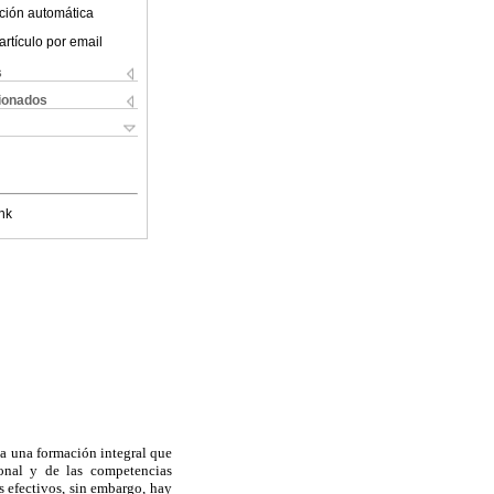
ción automática
artículo por email
s
cionados
nk
a una formación integral que
ional y de las competencias
 efectivos, sin embargo, hay