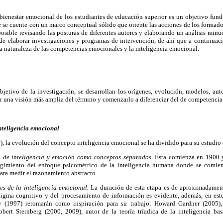
bienestar emocional de los estudiantes de educación superior es un objetivo fund
e se cuente con un marco conceptual sólido que oriente las acciones de los formador
 posible revisando las posturas de diferentes autores y elaborando un análisis minu
e elaborar investigaciones y programas de intervención, de ahí que a continuaci
a naturaleza de las competencias emocionales y la inteligencia emocional.
jetivo de la investigación, se desarrollan los orígenes, evolución, modelos, aut
ner una visión más amplia del término y comenzarlo a diferenciar del de competenci
inteligencia emocional
 la evolución del concepto inteligencia emocional se ha dividido para su estudio 
n de inteligencia y emoción como conceptos separados.
Ésta comienza en 1900 y
urgimiento del enfoque psicométrico de la inteligencia humana donde se comie
ara medir el razonamiento abstracto.
es de la inteligencia emocional.
La duración de esta etapa es de aproximadamen
digma cognitivo y del procesamiento de información es evidente, además, en est
(1997) retomarán como inspiración para su trabajo: Howard Gardner (2005), 
obert Sternberg (2000, 2009), autor de la teoría tríadica de la inteligencia b