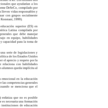
cionales que ayudarían a los
nforme DeSeCo, compilado por
s lleven vidas responsables y
tuar con grupos socialmente
 Konstant, 1999).
educación superior (ES) en
mérica Latina compilada por
 generales que debe manejar
abajo en equipo, habilidades
 y capacidad para la toma de
una serie de legislaciones y
olítica de los Estados Unidos
r el aprecio y respeto por la
se relaciona con habilidades
s alumnos queda implícita al
ia emocional en la educación
er las competencias generales
l cuando se menciona que el
 enfatiza que no es posible
ue es necesaria una formación
s instituciones de educación