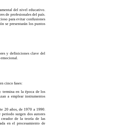
amental del nivel educativo.
es de profesionales del país.
cioso para evitar confusiones
ón se presentarán los puntos
ores y definiciones clave del
a emocional.
en cinco fases:
 termina en la época de los
nzan a emplear instrumentos
te 20 años, de 1970 a 1990.
e periodo surgen dos autores
creador de la teoría de las
asada en el procesamiento de