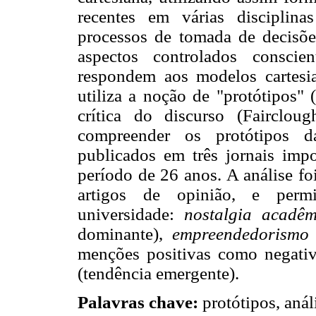
recentes em várias disciplin
processos de tomada de decisões
aspectos controlados consci
respondem aos modelos cartesia
utiliza a noção de "protótipos" 
crítica do discurso (Fairclou
compreender os protótipos da
publicados em três jornais imp
período de 26 anos. A análise foi
artigos de opinião, e permit
universidade:
nostalgia acadêm
dominante),
empreendedorismo 
menções positivas como negati
(tendência emergente).
Palavras chave:
protótipos, anál