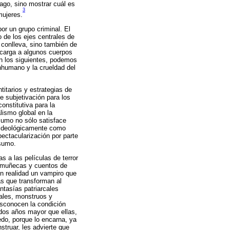
iago, sino mostrar cuál es
3
mujeres.
or un grupo criminal. El
 de los ejes centrales de
e conlleva, sino también de
ecarga a algunos cuerpos
on los siguientes, podemos
inhumano y la crueldad del
titarios y estrategias de
e subjetivación para los
onstitutiva para la
lismo global en la
nsumo no sólo satisface
n ideológicamente como
ectacularización por parte
sumo.
s a las películas de terror
an muñecas y cuentos de
n realidad un vampiro que
as que transforman al
ntasías patriarcales
rales, monstruos y
esconocen la condición
dos años mayor que ellas,
edo, porque lo encarna, ya
truar, les advierte que