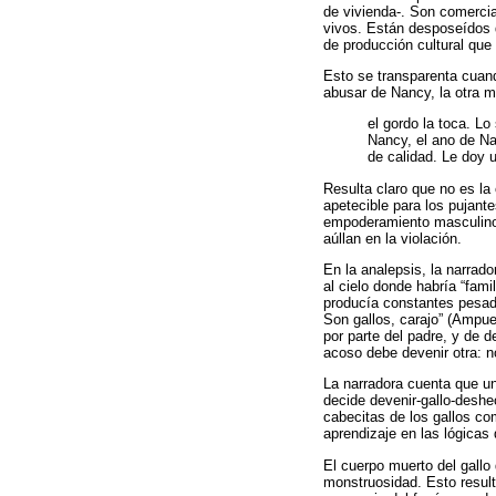
de vivienda-. Son comerci
vivos. Están desposeídos d
de producción cultural que
Esto se transparenta cuand
abusar de Nancy, la otra m
el gordo la toca. L
Nancy, el ano de Na
de calidad. Le doy u
Resulta claro que no es la
apetecible para los pujant
empoderamiento masculino 
aúllan en la violación.
En la analepsis, la narrado
al cielo donde habría “fami
producía constantes pesadi
Son gallos, carajo” (Ampue
por parte del padre, y de d
acoso debe devenir otra: n
La narradora cuenta que un
decide devenir-gallo-deshe
cabecitas de los gallos co
aprendizaje en las lógicas
El cuerpo muerto del gallo
monstruosidad. Esto result