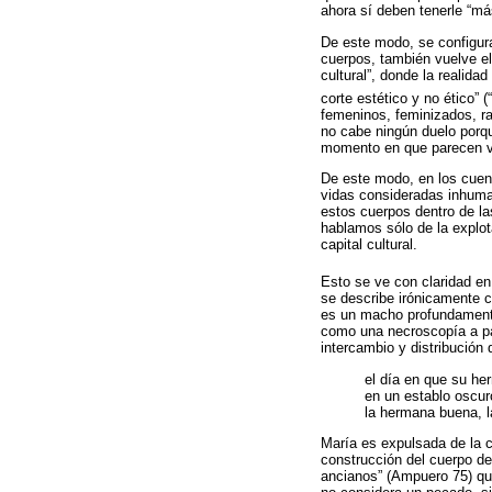
ahora sí deben tenerle “má
De este modo, se configura
cuerpos, también vuelve e
cultural”, donde la realida
corte estético y no ético”
femeninos, feminizados, ra
no cabe ningún duelo porq
momento en que parecen vi
De este modo, en los cuento
vidas consideradas inhuma
estos cuerpos dentro de la
hablamos sólo de la explot
capital cultural.
Esto se ve con claridad en 
se describe irónicamente c
es un macho profundamente
como una necroscopía a part
intercambio y distribució
el día en que su he
en un establo oscur
la hermana buena, l
María es expulsada de la c
construcción del cuerpo de
ancianos” (Ampuero 75) que