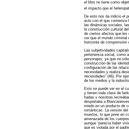
el libro no tiene como obje
el impacto que el heteropa
De esto nos da indicio el 
acto con el que comienza l
las dinámicas sociales, las
la construcción cultural d
de ciertos afectos que les
ver que el mundo criminal q
horizonte de comprensión
Las subjetividades capital
pertenencia social, como 
personajes; ya que no sólo
construcción de las identi
configuración de las relaci
necesidades y realiza des
necesidades” (46). Por eje
de los medios y la industri
Esto se puede ver en el cu
y tienen toda clase de fan
hadas y nosotras recreá
despertaba a Blancanieves 
miedo en un producto de co
románticas. La versión del
muertos, lo que pone en co
amenazada de los cuerpos 
aunque “parecía haber vivi
que es violada por el padr