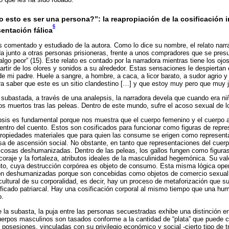
o esto es ser una persona?”: la reapropiación de la cosificació
6
sentación fálica
 comentado y estudiado de la autora. Como lo dice su nombre, el relato narr
 junto a otras personas prisioneras, frente a unos compradores que se pres
“algo peor” (15). Este relato es contado por la narradora mientras tiene los ojo
rtir de los olores y sonidos a su alrededor. Estas sensaciones le despiertan 
r de mi padre. Huele a sangre, a hombre, a caca, a licor barato, a sudor agrio y
ra saber que este es un sitio clandestino […] y que estoy muy pero que muy j
 subastada, a través de una analepsis, la narradora devela que cuando era n
llos muertos tras las peleas. Dentro de este mundo, sufre el acoso sexual de l
psis es fundamental porque nos muestra que el cuerpo femenino y el cuerpo 
tro del cuento. Estos son cosificados para funcionar como figuras de represe
opiedades materiales que para quien las consume se erigen como representant
a de ascensión social. No obstante, en tanto que representaciones del cuer
n cosas deshumanizadas. Dentro de las peleas, los gallos fungen como figura
 coraje y la fortaleza, atributos ideales de la masculinidad hegemónica. Su val
nto, cuya destrucción corpórea es objeto de consumo. Esta misma lógica ope
on deshumanizadas porque son concebidas como objetos de comercio sexual.
cultural de su corporalidad, es decir, hay un proceso de metaforización que s
ificado patriarcal. Hay una cosificación corporal al mismo tiempo que una hu
o.
 la subasta, la puja entre las personas secuestradas exhibe una distinción en
uerpos masculinos son tasados conforme a la cantidad de “plata” que puede c
posesiones, vinculadas con su privilegio económico y social -cierto tipo de t