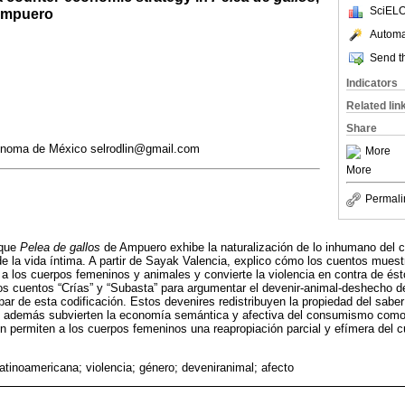
SciELO
Ampuero
Automat
Send th
Indicators
Related lin
Share
ónoma de México selrodlin@gmail.com
More
More
Permali
 que
Pelea de gallos
de Ampuero exhibe la naturalización de lo inhumano del 
de la vida íntima. A partir de Sayak Valencia, explico cómo los cuentos mue
 a los cuerpos femeninos y animales y convierte la violencia en contra de és
os cuentos “Crías” y “Subasta” para argumentar el devenir-animal-deshecho d
ar de esta codificación. Estos devenires redistribuyen la propiedad del sabe
 y además subvierten la economía semántica y afectiva del consumismo com
permiten a los cuerpos femeninos una reapropiación parcial y efímera del c
 latinoamericana; violencia; género; deveniranimal; afecto