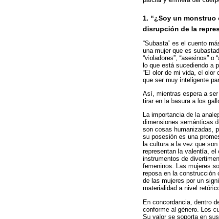
1. “¿Soy un monstruo 
disrupción de la repre
“Subasta” es el cuento más
una mujer que es subastada
“violadores”, “asesinos” o 
lo que está sucediendo a pa
“El olor de mi vida, el olo
que ser muy inteligente pa
Así, mientras espera a ser
tirar en la basura a los ga
La importancia de la anale
dimensiones semánticas den
son cosas humanizadas, pr
su posesión es una promes
la cultura a la vez que so
representan la valentía, el
instrumentos de divertime
femeninos. Las mujeres s
reposa en la construcción 
de las mujeres por un sign
materialidad a nivel retóric
En concordancia, dentro de
conforme al género. Los c
Su valor se soporta en sus 