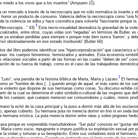
s miedo a los vivos que a los muertos” (Ampuero 21).
 un mercado a través de la necroscopía que no sólo normaliza la muerte y el
l horror un producto de consumo. Valencia define la necroscopía como “una 
d de la violencia se edita y hace cosmética para volverla “fascinante porque l
4
 (“Necroscopía…” 43).
Esta necro-visualidad desrealiza la gravedad de la viole
cializados, entre otros, cuyas vidas son “negadas” en términos de Butler, es d
ue ya estaban perdidas para siempre o porque más bien nunca ‘fueron’, y deb
vir obstinadamente en ese estado moribundo” (Butler 60).
s del libro podemos identificar una “hipercorporalización” que caracteriza a l
nas: los cuerpos femeninos, feminizados y animales. Esta economía simbólic
s relaciones sociales a partir de las formas en las cuales “deben de ser” co
ación de su fuerza de trabajo, como es el caso de las trabajadoras doméstic
5
“Luto”, una parodia de la historia bíblica de Marta, María y Lázaro.
El herman
omo un “hombre de dios [...] querido amigo de aquel, el más santo de los sa
 violento que dispone de sus hermanas como cosas. Su discurso exhibe cóm
ir de la cual se determina el valor simbólico-cultural de las mujeres que defi
n de los cuerpos: qué cuerpos merecen ser consumidores y cuáles, meros prod
rmano la echó de la casa principal y la puso a dormir más allá de los esclavo
o, apenas cubierto. Su hermana puta no merecía dormir en lino ni en seda b
a hermana mística. La puta merecía dormir entre ratas y sobre jergones hed
asa porque es sorprendida masturbándose. “Ser puta” consiste en “gustar de
 María como sucio, repugnante e impuro justifica su explotación sexual por p
 la violan y torturan a su beneplácito. Entre sus violadores está el hermano,