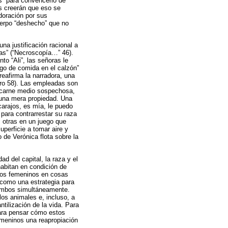
s” para convencerlo de
as creerán que eso se
doración por sus
uerpo “deshecho” que no
na justificación racional a
llas” (“Necroscopía…” 46).
to “Ali”, las señoras le
lgo de comida en el calzón”
reafirma la narradora, una
ero 58). Las empleadas son
a carne medio sospechosa,
 una mera propiedad. Una
carajos, es mía, le puedo
para contrarrestar su raza
 otras en un juego que
uperficie a tomar aire y
o de Verónica flota sobre la
ad del capital, la raza y el
abitan en condición de
rpos femeninos en cosas
como una estrategia para
 ambos simultáneamente.
los animales e, incluso, a
tilización de la vida. Para
para pensar cómo estos
emeninos una reapropiación