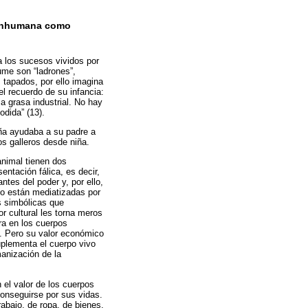
n inhumana como
a los sucesos vividos por
ume son “ladrones”,
s tapados, por ello imagina
el recuerdo de su infancia:
 a grasa industrial. No hay
odida” (13).
iña ayudaba a su padre a
os galleros desde niña.
animal tienen dos
ntación fálica, es decir,
es del poder y, por ello,
po están mediatizadas por
s simbólicas que
or cultural les torna meros
ra en los cuerpos
 Pero su valor económico
uplementa el cuerpo vivo
manización de la
 el valor de los cuerpos
onseguirse por sus vidas.
rabajo, de ropa, de bienes,