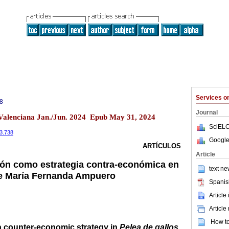
Services 
8
Journal
 Valenciana Jan./Jun. 2024 Epub May 31, 2024
SciELO
33.738
Google
ARTÍCULOS
Article
ón como estrategia contra-económica en
text ne
de María Fernanda Ampuero
Spanis
Article
Article
How to 
 counter-economic strategy in
Pelea de gallos
,