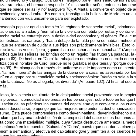
no un derecho y castigo. Cuando es instigado por el “más santo de los santo
lizar su tortura, el hermano responde: “Y si la suelto, señor, entonces las otr
ue se puede ser así y no” (Ampuero 78). A Marta la convierte en objeto de a
bediencia y servidumbre. En cambio, transfigura la belleza de María en un c
mantenido con vida únicamente para ser explotado.
roscopía popular agudiza también “el régimen de sospecha racial”, brindando u
blaciones racializadas y “normaliza la violencia cometida por éstas y contra e
pecha racial se entreteje con la desigualdad económica y el género. En el cuen
 domésticas las carteras y “hasta debajo de la falda por si se habían metido a
que se encargan de cuidar a sus hijos son prácticamente invisibles. Esto lo 
 repite varias veces: “pero, ¿quién iba a escuchar a las muchachas?” (Ampu
echos que las señoras les brindan como un regalo: “las frutas ya pasadas, l
puero 83). De hecho, en “Coro” la trabajadora doméstica es concebida como
iza con el nombre de Coro, porque no le gustaba el que tenía y “porque qué 
o 99). Es blanqueada a través del uniforme que le imponen como un intento 
 “la más morena” de las amigas de la dueña de la casa, es asesinada por las
” en el grupo por su condición racial y socioeconómica: “Verónica sale a la s
ndir la cabeza. No es ahogarla, es divertido” (Ampuero 102). Al final, el cuerp
más.
latos, la violencia resultante de la desigualdad social provocada por la propied
i provoca incomodidad o sorpresa en los personajes, sobre todo en los que h
lización de las prácticas inhumanas del capitalismo que convierte a los cue
pueden desecharse, propongo que las mujeres emprenden la deshumanización 
onsumo. Ésta puede comprenderse como devenir-animal, devenir-deshecho o
 claro que hay una redistribución de la propiedad del saber de los humanos a 
sta como una materialidad múltiple, cuya fuerza destructiva amenaza la mercan
 enfocaré en los cuentos “Subasta” y “Crías”, puesto que nos dan la clave 
conomía semántica y afectiva del capitalismo
gore
y permiten a los cuerpos f
o que les ha sido robado.