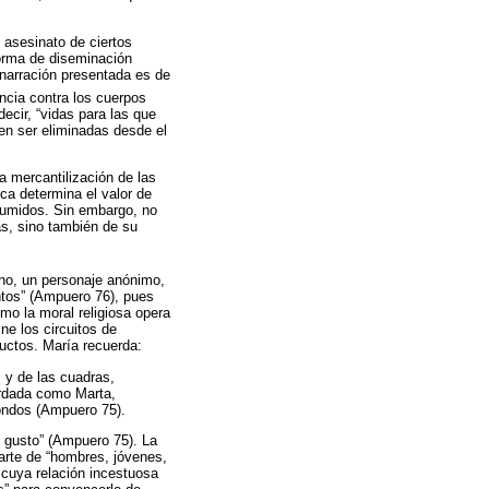
 asesinato de ciertos
forma de diseminación
a narración presentada es de
ncia contra los cuerpos
ecir, “vidas para las que
en ser eliminadas desde el
a mercantilización de las
a determina el valor de
nsumidos. Sin embargo, no
as, sino también de su
o, un personaje anónimo,
ntos” (Ampuero 76), pues
o la moral religiosa opera
ne los circuitos de
uctos. María recuerda:
s y de las cuadras,
ordada como Marta,
iondos (Ampuero 75).
l gusto” (Ampuero 75). La
arte de “hombres, jóvenes,
 cuya relación incestuosa