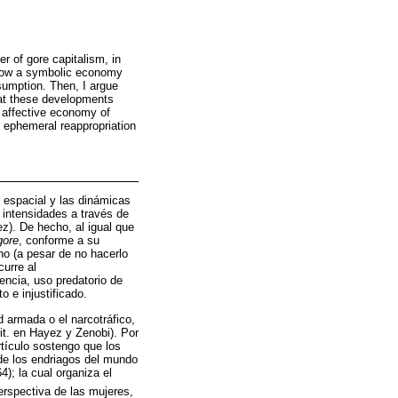
r of gore capitalism, in
 show a symbolic economy
sumption. Then, I argue
hat these developments
 affective economy of
 ephemeral reappropriation
n espacial y las dinámicas
s intensidades a través de
z). De hecho, al igual que
gore
, conforme a su
no (a pesar de no hacerlo
curre al
ncia, uso predatorio de
o e injustificado.
 armada o el narcotráfico,
Cit. en Hayez y Zenobi). Por
rtículo sostengo que los
de los endriagos del mundo
4); la cual organiza el
rspectiva de las mujeres,