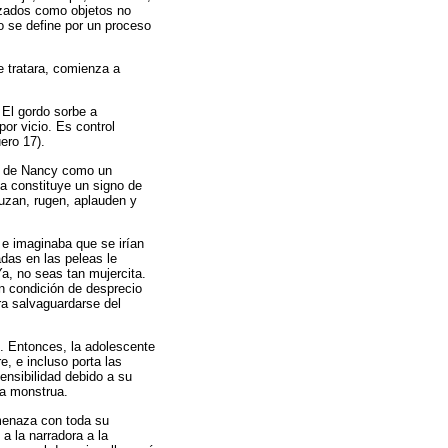
izados como objetos no
o se define por un proceso
e tratara, comienza a
El gordo sorbe a
or vicio. Es control
ero 17).
rpo de Nancy como un
a constituye un signo de
uzan, rugen, aplauden y
, e imaginaba que se irían
adas en las peleas le
Ya, no seas tan mujercita.
en condición de desprecio
ara salvaguardarse del
s. Entonces, la adolescente
, e incluso porta las
ensibilidad debido a su
na monstrua.
amenaza con toda su
a la narradora a la