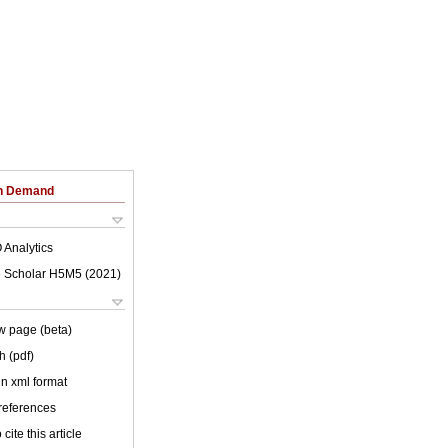
on Demand
 Analytics
 Scholar H5M5 (
2021
)
w page (beta)
h (pdf)
 in xml format
 references
cite this article