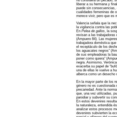
no considera un pecado, si
liberar a su hermana y fina
puede sin consecuencias, q
cualidades femeninas de o
merece vivir, pero que es 
Valencia señala que la nec
la vigilancia contra las po
En
Pelea de gallos
, la sos
revisan a las trabajadoras
(Ampuero 84). Las mujeres 
trabajadora doméstica que
el receptáculo de los desh
los aguacates negros” (Am
de sus empleadoras la baut
poner como quiera” (Ampuer
negra. Asimismo, Verónica,
exacerba su papel de “bufón
una de ellas le vuelve a hu
alberca como un desecho 
En la mayor parte de los re
género no es cuestionada n
precariedad. Ante la norma
que, una vez utilizadas, 
parodiar y subvertir su c
En estos devenires resulta
la naturaleza, entendida é
analizar estos procesos me
devenires subvierten la e
parcial y efímera del cuerp