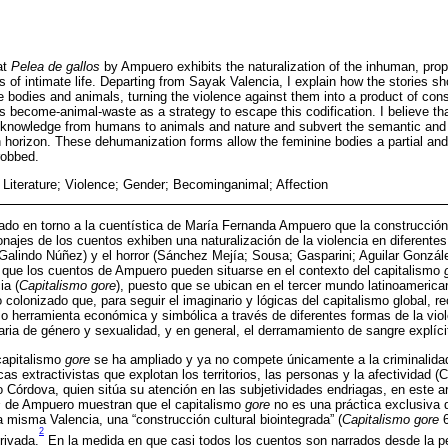
hat
Pelea de gallos
by Ampuero exhibits the naturalization of the inhuman, prope
ips of intimate life. Departing from Sayak Valencia, I explain how the stories
 bodies and animals, turning the violence against them into a product of con
rs become-animal-waste as a strategy to escape this codification. I believe t
of knowledge from humans to animals and nature and subvert the semantic and
orizon. These dehumanization forms allow the feminine bodies a partial and
robbed.
 Literature; Violence; Gender; Becominganimal; Affection
altado en torno a la cuentística de María Fernanda Ampuero que la construcció
onajes de los cuentos exhiben una naturalización de la violencia en diferente
 (Galindo Núñez) y el horror (Sánchez Mejía; Sousa; Gasparini; Aguilar Gonzále
 que los cuentos de Ampuero pueden situarse en el contexto del capitalismo
ia (
Capitalismo gore
), puesto que se ubican en el tercer mundo latinoamerica
o colonizado que, para seguir el imaginario y lógicas del capitalismo global, re
herramienta económica y simbólica a través de diferentes formas de la viole
naria de género y sexualidad, y en general, el derramamiento de sangre explícit
capitalismo
gore
se ha ampliado y ya no compete únicamente a la criminalidad
cas extractivistas que explotan los territorios, las personas y la afectividad (
to Córdova, quien sitúa su atención en las subjetividades endriagas, en este a
s
de Ampuero muestran que el capitalismo
gore
no es una práctica exclusiva 
a misma Valencia, una “construcción cultural biointegrada” (
Capitalismo gore
6
2
rivada.
En la medida en que casi todos los cuentos son narrados desde la pe