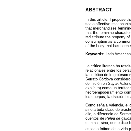
ABSTRACT
In this article, I propose t
socio-affective relationsh
that merchandizes feminine
that the feminine characte
redistribute the property 
consumption as a common h
of the body that has been 
Keywords:
Latin American
La crítica literaria ha res
relacionales entre los pers
la estética de lo grotesco
Serrato Córdova considero
definición en Sayak Valenc
explícito) como un territori
necroempoderamiento como 
los cuerpos, la división bi
Como señala Valencia, el 
sino a toda clase de prácti
ello, a diferencia de Serra
cuentos de
Pelea de gallo
criminal, sino, como dice l
espacio íntimo de la vida p