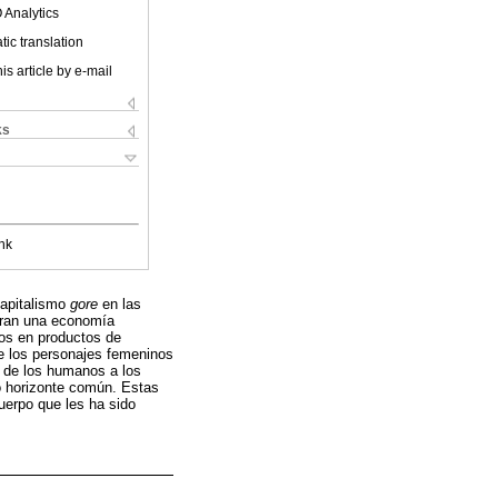
 Analytics
ic translation
is article by e-mail
ks
nk
capitalismo
gore
en las
stran una economía
tos en productos de
e los personajes femeninos
r de los humanos a los
o horizonte común. Estas
uerpo que les ha sido