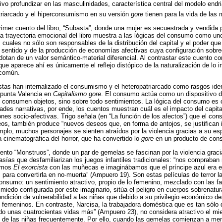
tivo profundizar en las masculinidades, característica central del modelo endr
triarcado y el hiperconsumismo en su versión
gore
tienen para la vida de las 
primer cuento del libro, “Subasta”, donde una mujer es secuestrada y vendida p
a trayectoria emocional del libro muestra a las lógicas del consumo como uno
 cuales no sólo son responsables de la distribución del capital y el poder qu
el sentido y de la producción de economías afectivas cuya configuración sobr
 dotan de un valor semántico-material diferencial. Al contrastar este cuento c
ue aparece ahí es únicamente el reflejo distópico de la naturalización de lo 
 común.
istas han internalizado el consumismo y el heteropatriarcado como rasgos iden
apunta Valencia en
Capitalismo gore
. El consumo actúa como un dispositivo d
 consumen objetos, sino sobre todo sentimientos. La lógica del consumo es c
dades narrativas, por ende, los cuentos muestran cuál es el impacto del capita
ones socio-afectivas. Trigo señala (en “La función de los afectos”) que el co
eos, también produce “nuevos deseos que, en forma de antojos, se justifica
mplo, muchos personajes se sienten atraídos por la violencia gracias a su esp
a cinematográfica del horror, que ha convertido lo
gore
en un producto de con
ento “Monstruos”, donde un par de gemelas se fascinan por la violencia gracia
tasías que desfamiliarizan los juegos infantiles tradicionales: “nos comprab
bamos
El exorcista
con las muñecas e imaginábamos que el príncipe azul era e
para convertirla en no-muerta” (Ampuero 19). Son estas películas de terror l
nsumo: un sentimiento atractivo, propio de lo femenino, mezclado con las fa
 miedo configurada por este imaginario, sitúa el peligro en cuerpos sobrenatu
ndición de vulnerabilidad a las niñas que debido a su privilegio económico d
femeninos. En contraste, Narcisa, la trabajadora doméstica que es tan sólo 
do unas cuatrocientas vidas más” (Ampuero 23), no considera atractivo el mi
e de las niñas frecuentemente. Por ello, cuando las gemelas comienzan a mens