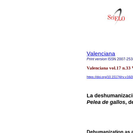
Valenciana
Print version
ISSN
2007-253
Valenciana vol.17 n.33
https://doi.org/10.15174/rv.v16i
La deshumanizaci
Pelea de gallos
, 
Dehumanization as a