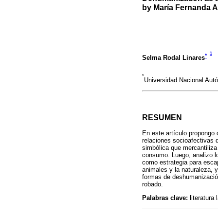
by María Fernanda 
1
*
Selma Rodal Linares
*
Universidad Nacional Aut
RESUMEN
En este artículo propongo
relaciones socioafectivas 
simbólica que mercantiliza
consumo. Luego, analizo l
como estrategia para escap
animales y la naturaleza,
formas de deshumanización 
robado.
Palabras clave:
literatura