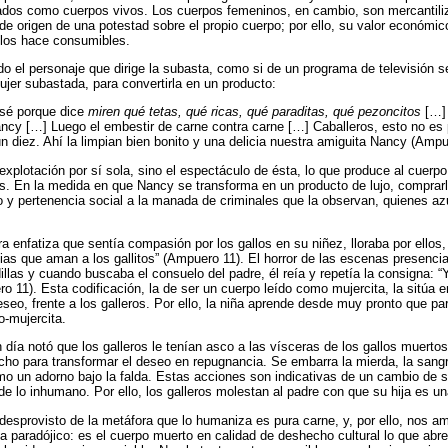
ados como cuerpos vivos. Los cuerpos femeninos, en cambio, son mercantil
e origen de una potestad sobre el propio cuerpo; por ello, su valor económic
 los hace consumibles.
o el personaje que dirige la subasta, como si de un programa de televisión s
ujer subastada, para convertirla en un producto:
o sé porque dice
miren qué tetas, qué ricas, qué paraditas, qué pezoncitos
[…] 
ncy […] Luego el embestir de carne contra carne […] Caballeros, esto no es p
n diez. Ahí la limpian bien bonito y una delicia nuestra amiguita Nancy (Ampu
 explotación por sí sola, sino el espectáculo de ésta, lo que produce al cue
es. En la medida en que Nancy se transforma en un producto de lujo, comprarl
y pertenencia social a la manada de criminales que la observan, quienes az
ra enfatiza que sentía compasión por los gallos en su niñez, lloraba por ellos
lias que aman a los gallitos” (Ampuero 11). El horror de las escenas presenci
llas y cuando buscaba el consuelo del padre, él reía y repetía la consigna: “
ro 11). Esta codificación, la de ser un cuerpo leído como mujercita, la sitúa 
eseo, frente a los galleros. Por ello, la niña aprende desde muy pronto que p
o-mujercita.
 día notó que los galleros le tenían asco a las vísceras de los gallos muerto
cho para transformar el deseo en repugnancia. Se embarra la mierda, la sangre
mo un adorno bajo la falda. Estas acciones son indicativas de un cambio de s
 de lo inhumano. Por ello, los galleros molestan al padre con que su hija es u
 desprovisto de la metáfora que lo humaniza es pura carne, y, por ello, nos 
a paradójico: es el cuerpo muerto en calidad de deshecho cultural lo que abre 