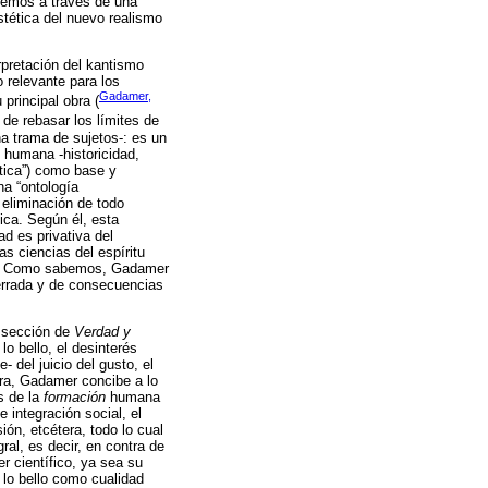
remos a través de una
stética del nuevo realismo
rpretación del kantismo
 relevante para los
Gadamer,
 principal obra (
de rebasar los límites de
na trama de sujetos-: es un
 humana -historicidad,
utica”) como base y
na “ontología
 eliminación de todo
tica. Según él, esta
ad es privativa del
s ciencias del espíritu
dad. Como sabemos, Gadamer
 errada y de consecuencias
a sección de
Verdad y
lo bello, el desinterés
- del juicio del gusto, el
ntra, Gadamer concibe a lo
s de la
formación
humana
 integración social, el
ión, etcétera, todo lo cual
ral, es decir, en contra de
r científico, ya sea su
 lo bello como cualidad