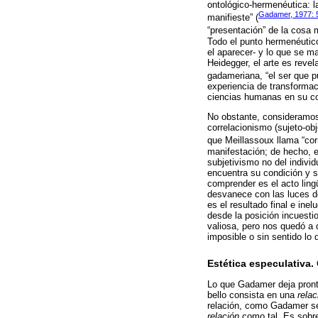
ontológico-hermenéutica: la
Gadamer, 1977: 
manifieste” (
“presentación” de la cosa 
Todo el punto hermenéutico-
el aparecer- y lo que se ma
Heidegger, el arte es reve
gadameriana, “el ser que p
experiencia de transformac
ciencias humanas en su co
No obstante, consideramos 
correlacionismo (sujeto-ob
que Meillassoux llama “corr
manifestación; de hecho, e
subjetivismo no del individ
encuentra su condición y s
comprender es el acto lin
desvanece con las luces de
es el resultado final e in
desde la posición incuesti
valiosa, pero nos quedó a 
imposible o sin sentido lo
Estética especulativa.
Lo que Gadamer deja pronto 
bello consista en una
relac
relación, como Gadamer se 
relación
como tal. Es sobre