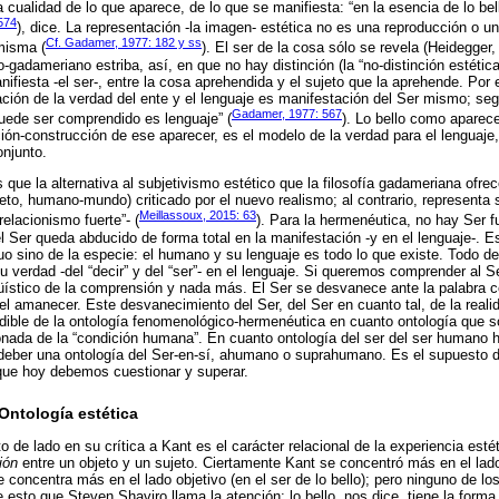
 cualidad de lo que aparece, de lo que se manifiesta: “en la esencia de lo bel
574
), dice. La representación -la imagen- estética no es una reproducción o u
Cf. Gadamer, 1977: 182 y ss
misma (
). El ser de la cosa sólo se revela (Heidegger,
gadameriano estriba, así, en que no hay distinción (la “no-distinción estética
nifiesta -el ser-, entre la cosa aprehendida y el sujeto que la aprehende. Por
lación de la verdad del ente y el lenguaje es manifestación del Ser mismo; se
Gadamer, 1977: 567
uede ser comprendido es lenguaje” (
). Lo bello como aparece
ión-construcción de ese aparecer, es el modelo de la verdad para el lenguaje,
njunto.
que la alternativa al subjetivismo estético que la filosofía gadameriana ofre
jeto, humano-mundo) criticado por el nuevo realismo; al contrario, representa
Meillassoux, 2015: 63
elacionismo fuerte”- (
). Para la hermenéutica, no hay Ser fu
l Ser queda abducido de forma total en la manifestación -y en el lenguaje-. 
uo sino de la especie: el humano y su lenguaje es todo lo que existe. Todo de
u verdad -del “decir” y del “ser”- en el lenguaje. Si queremos comprender al 
güístico de la comprensión y nada más. El Ser se desvanece ante la palabra
l amanecer. Este desvanecimiento del Ser, del Ser en cuanto tal, de la reali
eludible de la ontología fenomenológico-hermenéutica en cuanto ontología que s
onada de la “condición humana”. En cuanto ontología del ser del ser humano 
deber una ontología del Ser-en-sí, ahumano o suprahumano. Es el supuesto d
 que hoy debemos cuestionar y superar.
 Ontología estética
de lado en su crítica a Kant es el carácter relacional de la experiencia estéti
ión
entre un objeto y un sujeto. Ciertamente Kant se concentró más en el lado
concentra más en el lado objetivo (en el ser de lo bello); pero ninguno de lo
 esto que Steven Shaviro llama la atención: lo bello, nos dice, tiene la form