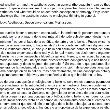
ioned whether art, and the aesthetic object in general (the beautiful), can be th
urrent of speculative realism. The subject is approached from a double perspe
aesthetics and what would be an aesthetic conception of ontology. Only under t
challenge that the aesthetic poses to ontological thinking in general.
ology; Aesthetics; Speculative realism; Meillassoux
se pueden hacer al realismo especulativo -la corriente de pensamiento que h
ogando por una primacía de lo real más allá de todo subjetivismo, idealismo o 
1
ntrismo-
es por el lado de la estética, del arte y de lo bello. ¿Puede existir lo
que, de alguna manera, lo haga existir? ¿Algo puede ser bello sin alguien que
s cuestionamientos, el arte y lo bello son asumidos como el colmo del cará
o de nuestra experiencia de lo real y de lo real mismo; es decir, como argumen
el realismo como perspectiva filosófica general. Pero, ¿no es acaso la concepc
 modo de pensar, de una
episteme
históricamente configurada que nos hace 
us supuestos y de su régimen de operación? Se trata de lo que podemos llam
general de la modernidad, y es lo que, en principio, habría que cuestionar par
nueva concepción de lo bello y, más concretamente, de una concepción ontoló
palmariamente subjetiva y antropocéntrica de lo que ha sido hasta hoy.
s de una concepción ontológica de lo bello no sólo en los tiempos posmode
premoderno, en la antigüedad clásica y en el medievo. También podemos hall
tropológicos, en las modalidades estéticas y artísticas, a veces vistas como
como el arte azteca: la
Coatlicue
es ejemplo por excelencia de una obra nada c
s de la pregunta por una concepción ontológica de lo bello no es, pues, ocioso
go de implicaciones tanto en el campo del pensamiento como en el campo soc
s comprender que una visión ontológica de lo bello debe ajustar cuentas co
 psicológica, sociológica, histórica o antropológica de la experiencia estéti