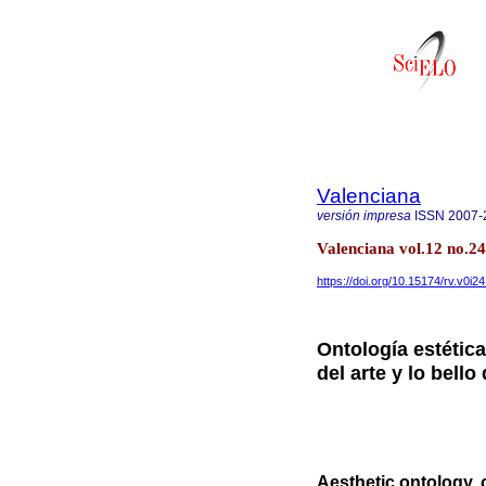
Valenciana
versión impresa
ISSN
2007-
Valenciana vol.12 no.24
https://doi.org/10.15174/rv.v0i2
Ontología estética
del arte y lo bell
Aesthetic ontology, o