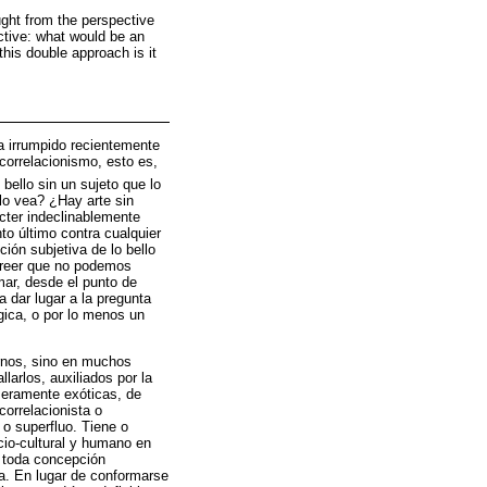
ought from the perspective
ctive: what would be an
his double approach is it
a irrumpido recientemente
correlacionismo, esto es,
 bello sin un sujeto que lo
 lo vea? ¿Hay arte sin
cter indeclinablemente
to último contra cualquier
ión subjetiva de lo bello
creer que no podemos
ar, desde el punto de
a dar lugar a la pregunta
gica, o por lo menos un
rnos, sino en muchos
arlos, auxiliados por la
 meramente exóticas, de
orrelacionista o
 o superfluo. Tiene o
io-cultural y humano en
n toda concepción
ca. En lugar de conformarse