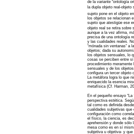
de la variante “ontología o
la dupla objeto real-objeto 
sujeto pone en el objeto en
los objetos se relacionan 
sujeto que atestigüe ese en
objeto real se retira sobr
aunque a la vez afirma, más
precisa de una ontología
r
y las cualidades reales. N
“mónada sin ventanas” a la 
objetos; dada su autonomía 
los objetos sensuales, lo q
cosas se perciben entre sí
procedimiento meramente li
sensuales y de los objetos
configura un tercer objeto 
La metáfora logra lo que n
enriquecido la esencia mis
metafísica (Cf. Harman, 20
En el pequeño ensayo “La 
perspectiva estética. Segú
tal como es definida desd
cualidades subjetivas que 
configuración como correla
el físico, la ciencia, es 
aprehensión y donde sólo l
mesa como es en sí misma, 
subjetiva u objetiva- y qu