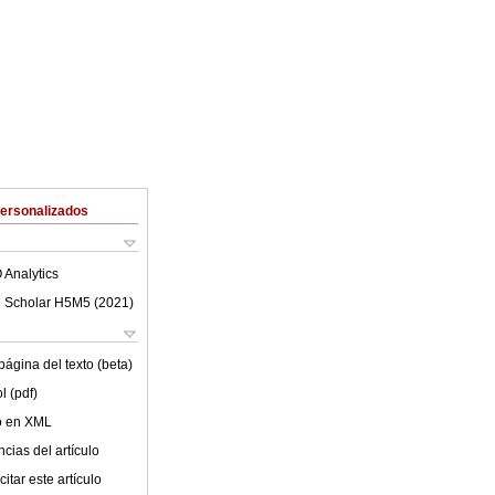
Personalizados
 Analytics
 Scholar H5M5 (
2021
)
ágina del texto (beta)
l (pdf)
lo en XML
cias del artículo
itar este artículo