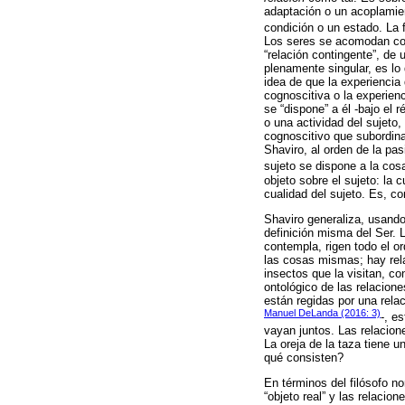
adaptación o un acoplamien
condición o un estado. La 
Los seres se acomodan como
“relación contingente”, de 
plenamente singular, es lo
idea de que la experiencia 
cognoscitiva o la experien
se “dispone” a él -bajo el 
o una actividad del sujeto,
cognoscitivo que subordina
Shaviro, al orden de la pas
sujeto se dispone a la cosa
objeto sobre el sujeto: la 
cualidad del sujeto. Es, c
Shaviro generaliza, usando
definición misma del Ser. L
contempla, rigen todo el or
las cosas mismas; hay rela
insectos que la visitan, c
ontológico de las relacione
están regidas por una rela
Manuel DeLanda (2016: 3)
-, e
vayan juntos. Las relacion
La oreja de la taza tiene u
qué consisten?
En términos del filósofo no
“objeto real” y las relacio