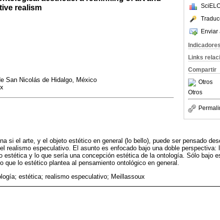
SciELO
ive realism
Traduc
Enviar 
Indicadore
Links rela
Compartir
e San Nicolás de Hidalgo, México
Otros
x
Otros
Permali
na si el arte, y el objeto estético en general (lo bello), puede ser pensado des
 del realismo especulativo. El asunto es enfocado bajo una doble perspectiva: 
o estética y lo que sería una concepción estética de la ontología. Sólo bajo 
ío que lo estético plantea al pensamiento ontológico en general.
ología; estética; realismo especulativo; Meillassoux