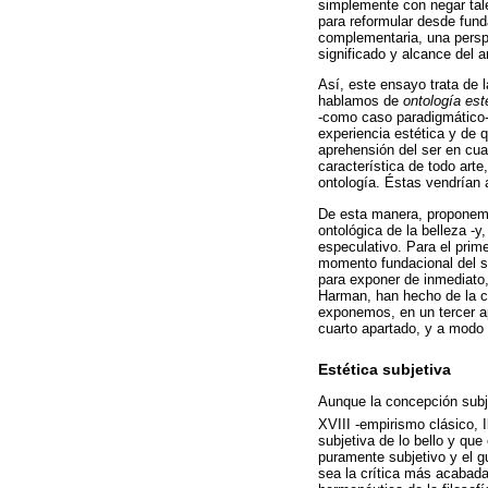
simplemente con negar tale
para reformular desde fund
complementaria, una perspec
significado y alcance del ar
Así, este ensayo trata de l
hablamos de
ontología est
-como caso paradigmático- 
experiencia estética y de q
aprehensión del ser en cua
característica de todo arte
ontología. Éstas vendrían 
De esta manera, proponemos
ontológica de la belleza -y
especulativo. Para el prim
momento fundacional del su
para exponer de inmediato,
Harman, han hecho de la con
exponemos, en un tercer ap
cuarto apartado, y a modo d
Estética subjetiva
Aunque la concepción subje
XVIII -empirismo clásico, I
subjetiva de lo bello y que
puramente subjetivo y el g
sea la crítica más acabada