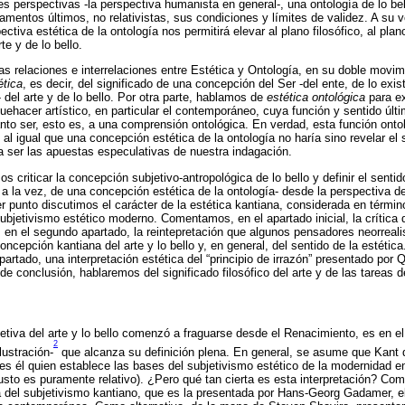
s perspectivas -la perspectiva humanista en general-, una ontología de lo bell
amentos últimos, no relativistas, sus condiciones y límites de validez. A su 
tiva estética de la ontología nos permitirá elevar al plano filosófico, al pla
te y de lo bello.
as relaciones e interrelaciones entre Estética y Ontología, en su doble movim
ética
, es decir, del significado de una concepción del Ser -del ente, de lo exi
del arte y de lo bello. Por otra parte, hablamos de
estética ontológica
para ex
uehacer artístico, en particular el contemporáneo, cuya función y sentido últ
nto ser, esto es, a una comprensión ontológica. En verdad, esta función onto
, al igual que una concepción estética de la ontología no haría sino revelar el 
a ser las apuestas especulativas de nuestra indagación.
 criticar la concepción subjetivo-antropológica de lo bello y definir el sent
, a la vez, de una concepción estética de la ontología- desde la perspectiva de 
er punto discutimos el carácter de la estética kantiana, considerada en térmi
bjetivismo estético moderno. Comentamos, en el apartado inicial, la crític
 en el segundo apartado, la reintepretación que algunos pensadores neorreal
cepción kantiana del arte y lo bello y, en general, del sentido de la estética
artado, una interpretación estética del “principio de irrazón” presentado por 
e conclusión, hablaremos del significado filosófico del arte y de las tareas d
tiva del arte y lo bello comenzó a fraguarse desde el Renacimiento, es en el
2
lustración-
que alcanza su definición plena. En general, se asume que Kant
 es él quien establece las bases del subjetivismo estético de la modernidad en
usto es puramente relativo). ¿Pero qué tan cierta es esta interpretación? Co
 del subjetivismo kantiano, que es la presentada por Hans-Georg Gadamer, el 