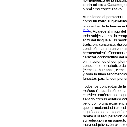
hermenéutica de la filoso
cierta crítica a Gadamer, 
o realismo especulativo.
Aun siendo el pensador met
como un mero subjetivismo 
propósitos de la hermenéu
1977
). Aparece al inicio d
todo subjetivismo: la compr
acto del lenguaje, un movi
tradición, consenso, diálo
condición para la universal
hermenéutica”. Gadamer est
carácter cognoscitivo del a
eliminación es el complemen
conocimiento metódico de l
(ciencias humanas, ciencia
y toda la línea fenomenoló
funestas para la comprens
Todos los conceptos de la
método
(“Elucidación de la 
estético -carácter no cognit
sentido común estético c
bello como una experienci
que la modernidad ilustrada
significado de la alegoría,
remite a la recuperación de
su reducción a un aspecto 
mera subjetivación psicolo