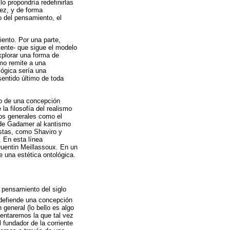
o propondría redefinirlas
vez, y de forma
no del pensamiento, el
iento. Por una parte,
stente- que sigue el modelo
plorar una forma de
imo remite a una
lógica sería una
sentido último de toda
ido de una concepción
la filosofía del realismo
nos generales como el
a de Gadamer al kantismo
istas, como Shaviro y
. En esta línea
Quentin Meillassoux. En un
e una estética ontológica.
 pensamiento del siglo
 defiende una concepción
 general (lo bello es algo
mentaremos la que tal vez
fundador de la corriente