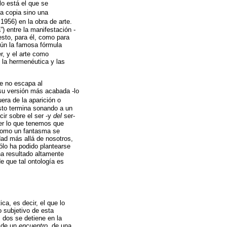
lo está el que se
na copia sino una
 1956) en la obra de arte.
”) entre la manifestación -
 esto, para él, como para
gún la famosa fórmula
r, y el arte como
 la hermenéutica y las
ce no escapa al
 su versión más acabada -lo
era de la aparición o
Esto termina sonando a un
cir sobre el ser -y
del
ser-
Ser lo que tenemos que
 como un fantasma se
dad más allá de nosotros,
ólo ha podido plantearse
ha resultado altamente
e que tal ontología es
ca, es decir, el que lo
 subjetivo de esta
s dos se detiene en la
a de un
encuentro
, de una