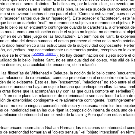
to entre dos seres distintos; “la belleza es, por lo tanto -dice-, un evento, 
flor no es hermosa en sí misma; más bien, la belleza sucede cuando encuentro 
 si estuvieran hechos el uno para el otro. “Como si estuvieran”, pues en ve
un “acaecer” (antes que de un “aparecer”). Este acaecer o “acontecer”, este “
 que tiene un carácter “real”, no meramente subjetivo o meramente objetivo. En
de lo bello es un encuentro contingente cuando la caracteriza, a diferencia de
cia moral, como una situación donde el sujeto no legisla, no determina al obj
régimen de un “libre juego de las facultades”-. En términos de Kant, la experie
 no es obra del deseo humano -el deseo pertenece al reino de la razón práctica
 lo dado fenoménico a las estructuras de la subjetividad cognoscente. Perten
ión, del
pathos
: hay necesariamente un elemento pasivo, receptivo en la exper
Shaviro, 2009: 6
 que se le ofrece (
). No hay determinación del sujeto sobre el o
cualidad de lo bello, insiste Kant, no es una cualidad del objeto. Más allá de
omo decimos, una cualidad del encuentro, de la relación.
 las filosofías de Whitehead y Deleuze, la noción de lo bello como “encuentro
as relaciones de exterioridad, como se presentan en el encuentro entre la ros
den de lo existente. Esto es, hay “encuentros”, “relaciones” no sólo entre el ob
ciones aunque no haya un sujeto humano que participe en ellas: la rosa tamb
on otras flores que la acompañan (¿y con las que quizá compite en serbellas?
s. Y en este plano las relaciones de exterioridad lo son casi todo. La taza de c
ción de exterioridad contingente -o relativamente contingente, “contingentemen
sto es, no existe ninguna conexión intrínseca y necesaria entre los tres objet
es de interioridad serían las que rigen la composición interna de cada uno de
na relación de interioridad con el resto de la taza. ¿Pero qué son estas relaci
rteamericano neorrealista Graham Harman, las relaciones de interioridad consti
nes de exterioridad formarían el “objeto sensual” -el “objeto intencional” en tér