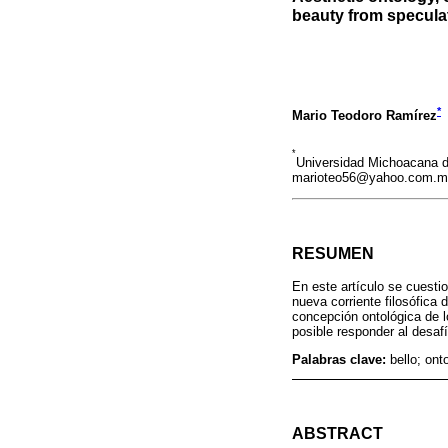
beauty from speculat
*
Mario Teodoro Ramírez
*
Universidad Michoacana d
marioteo56@yahoo.com.m
RESUMEN
En este artículo se cuestio
nueva corriente filosófica
concepción ontológica de l
posible responder al desaf
Palabras clave:
bello; ont
ABSTRACT