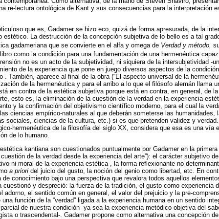
fía contemporánea. Como alternativa, de la mano de Steven Shaviro, presenta
una re-lectura ontológica de Kant y sus consecuencias para la interpretación e
iculoso que es, Gadamer se hizo eco, quizá de forma apresurada, de la inte
estético. La destrucción de la concepción subjetiva de lo bello es a tal grado
tica gadameriana que se convierte en el alfa y omega de
Verdad y método,
su
el libro como la condición para una fundamentación de una hermenéutica capaz 
ensión no es un acto de la subjetividad, ni siquiera de la intersubjetividad -u
miento de la experiencia que pone en juego diversos aspectos de la condición
go-. También, aparece al final de la obra (“El aspecto universal de la hermené
ización de la hermenéutica y para el arribo a lo que el filósofo alemán llama u
á en contra de la estética subjetiva porque está en contra, en general, de la
rte, esto es, la eliminación de la cuestión de la verdad en la experiencia esté
to y la confirmación del objetivismo científico moderno, para el cual la verd
as ciencias empírico-naturales al que deberán someterse las humanidades, la
s sociales, ciencias de la cultura, etc.) si es que pretenden validez y ver
gico-hermenéutica de la filosofía del siglo XX, considera que esa es una vía
ión de lo humano.
 estética kantiana son cuestionados puntualmente por Gadamer en la primer
cuestión de la verdad desde la experiencia del arte”): el carácter subjetivo de 
ivo ni moral de la experiencia estética-, la forma reflexionante-no determinante
omo
a priori
del juicio del gusto, la noción del genio como libertad, etc. En co
a de conocimiento bajo una perspectiva que revalora todos aquellos elemento
 cuestionó y despreció: la fuerza de la tradición, el gusto como experiencia de
 el adorno, el sentido común en general, el valor del prejuicio y la pre-comprens
 una función de la “verdad” ligada a la experiencia humana en un sentido integ
parcial de nuestra condición -ya sea la experiencia metódico-objetiva del sabe
gista o trascendental-. Gadamer propone como alternativa una concepción de