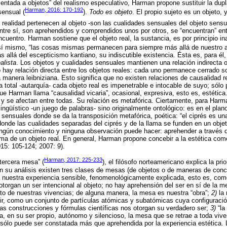
rientada a objetos” del realismo especulativo, Harman propone sustituir la dupl
Harman, 2016: 170-192
sensual (
).
Todo es objeto
. El propio sujeto es un objeto, 
 realidad pertenecen al objeto -son las cualidades sensuales del objeto sensu
entre sí, son aprehendidos y comprendidos unos por otros, se “encuentran” ent
cuentro. Harman sostiene que el objeto real, la sustancia, es por principio ina
e sí mismo, “las cosas mismas permanecen para siempre más allá de nuestro a
 allá del escepticismo kantiano, su indiscutible existencia. Ésta es, para él
ealista
. Los objetos y cualidades sensuales mantienen una relación indirecta o
o hay relación directa entre los objetos reales: cada uno permanece cerrado 
manera leibniziana. Esto significa que no existen relaciones de causalidad rea
total -autarquía- cada objeto real es impenetrable e intocable de suyo; sólo 
ue Harman llama “causalidad vicaria”, ocasional, expresiva, esto es, estética
 y se afectan entre todas. Su relación es metafórica. Ciertamente, para Harm
ngüístico -un juego de palabras- sino originalmente ontológico: es en el plan
 sensuales donde se da la transposición metafórica, poética: “el ciprés es una
donde las cualidades separadas del ciprés y de la llama se funden en un objet
ingún conocimiento y ninguna observación puede hacer: aprehender a través 
ma de un objeto real. En general, Harman propone concebir a la estética como 
15: 105-124; 2007: 9).
Harman, 2017: 225-233
tercera mesa” (
), el filósofo norteamericano explica la pri
n su análisis existen tres clases de mesas (de objetos o de maneras de conce
e nuestra experiencia sensible, fenomenológicamente explicada, esto es, com
otorgan un ser intencional al objeto; no hay aprehensión del ser en sí de la m
to de nuestras vivencias; de alguna manera, la mesa es nuestra “obra”;
2)
la 
decir, como un conjunto de partículas atómicas y subatómicas cuya configuraci
as construcciones y fórmulas científicas nos otorgan su verdadero ser;
3)
“la
en su ser propio, autónomo y silencioso, la mesa que se retrae a toda viven
e sólo puede ser constatada más que aprehendida por la experiencia estética.