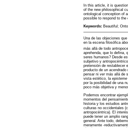
In this article, it is quest
of the new philosophical c
ontological conception of 
possible to respond to the 
Keywords:
Beautiful; Ont
Una de las objeciones que 
en la escena filosófica ab
más allá de todo antropoce
aprehenda, que lo defina, 
seres humanos? Desde esto
subjetivo y antropocéntric
pretensión de restablecer 
producto de un acendrado
pensar ni
ver
más allá de s
vista estético, la
episteme
por la posibilidad de una 
poco más objetiva y menos 
Podemos encontrar ejemplo
momentos del pensamiento 
historia y los estudios an
culturas no occidentales (
antropocéntrica). El interé
puede tener un amplio ran
general. Ante todo, debemo
meramente -reductivamente-