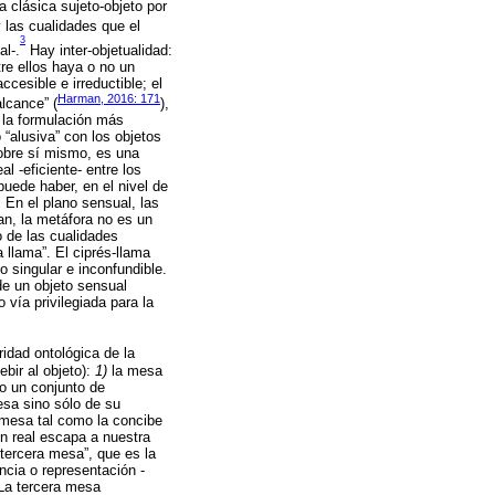
a clásica sujeto-objeto por
y las cualidades que el
3
al-.
Hay inter-objetualidad:
re ellos haya o no un
ccesible e irreductible; el
Harman, 2016: 171
lcance” (
),
, la formulación más
 “alusiva” con los objetos
sobre sí mismo, es una
l -eficiente- entre los
puede haber, en el nivel de
. En el plano sensual, las
an, la metáfora no es un
o de las cualidades
 llama”. El ciprés-llama
o singular e inconfundible.
de un objeto sensual
vía privilegiada para la
oridad ontológica de la
bir al objeto):
1)
la mesa
o un conjunto de
esa sino sólo de su
mesa tal como la concibe
ón real escapa a nuestra
 tercera mesa”, que es la
cia o representación -
 La tercera mesa