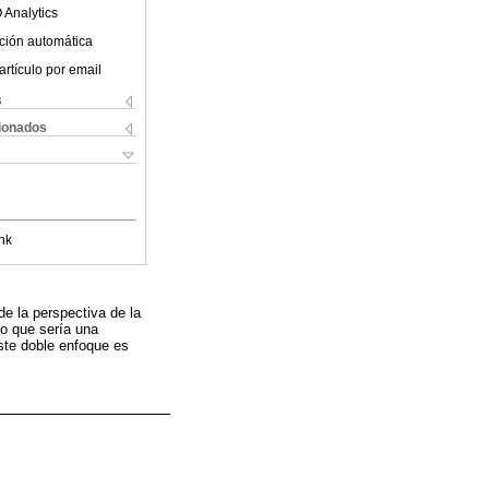
 Analytics
ción automática
artículo por email
s
cionados
nk
de la perspectiva de la
lo que sería una
este doble enfoque es