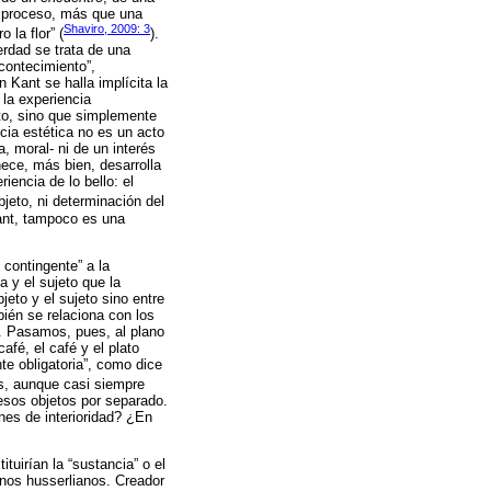
un proceso, más que una
Shaviro, 2009: 3
la flor” (
).
rdad se trata de una
acontecimiento”,
 Kant se halla implícita la
 la experiencia
eto, sino que simplemente
ncia estética no es un acto
, moral- ni de un interés
ece, más bien, desarrolla
iencia de lo bello: el
bjeto, ni determinación del
 Kant, tampoco es una
 contingente” a la
a y el sujeto que la
jeto y el sujeto sino entre
ién se relaciona con los
). Pasamos, pues, al plano
afé, el café y el plato
te obligatoria”, como dice
os, aunque casi siempre
 esos objetos por separado.
ones de interioridad? ¿En
tuirían la “sustancia” o el
minos husserlianos. Creador