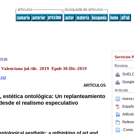
Servicios 
2538
Revista
 Valenciana jul./dic. 2019 Epub 30-Dic-2019
SciELO
4.418
Google
ARTÍCULOS
Articulo
, estética ontológica: Un replanteamiento
nueva p
o desde el realismo especulativo
Españo
Artícu
Referen
Como c
ntological aesthetic: a rethinking of art and