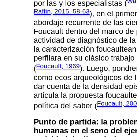
Wal
por las y los especialistas (
Raffin, 2015: 58-63
), en el prim
abordaje recurrente de las c
Foucault dentro del marco de 
actividad de diagnóstico de la
la caracterización foucaultean
perfilara en su clásico trabaj
Foucault, 1969
(
). Luego, pondr
como ecos arqueológicos de l
dar cuenta de la densidad epi
articula la propuesta foucault
Foucault, 20
política del saber (
Punto de partida: la proble
humanas en el seno del ejer