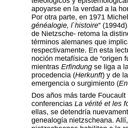
teleológicos y epistemológica
apoyarse en la verdad a la hor
Por otra parte, en 1971 Michel
généalogie, l`histoire
” (1994d)
de Nietzsche- retoma la disti
términos alemanes que implica
respectivamente. En esta lect
noción metafísica de “origen fu
mientras
Erfindung
se liga a l
procedencia (
Herkunft
) y de l
emergencia o surgimiento (
En
Dos años más tarde Foucault di
conferencias
La vérité et les 
ellas, se detendría nuevament
genealogía nietzscheana. Allí