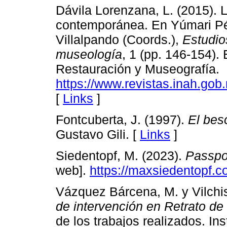
Dávila Lorenzana, L. (2015). La
contemporánea. En Yúmari Pé
Villalpando (Coords.),
Estudio
museología
, 1 (pp. 146-154)
Restauración y Museografía.
https://www.revistas.inah.gob
[
Links
]
Fontcuberta, J. (1997).
El bes
Gustavo Gili. [
Links
]
Siedentopf, M. (2023).
Passpo
web].
https://maxsiedentopf.c
Vázquez Bárcena, M. y Vilchis 
de intervención en Retrato de
de los trabajos realizados. In