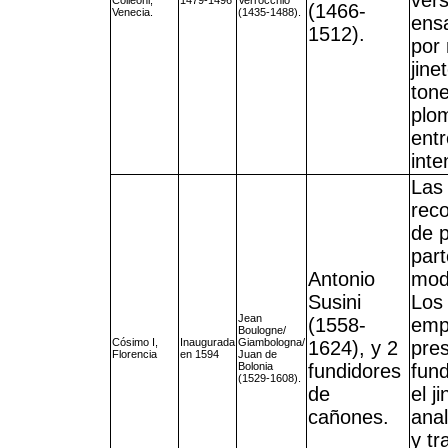
ver
Colleoni,
1479-1496
Verrocchio
(1466-
Venecia.
(1435-1488).
ens
1512).
por 
jine
tone
plom
entr
inte
Las
reco
de p
part
Antonio
mode
Susini
Los
Jean
(1558-
empa
Boulogne/
Cósimo I,
Inaugurada
Giambologna/
1624), y 2
pres
Florencia
en 1594
Juan de
Bolonia
fundidores
fun
(1529-1608).
de
el j
cañones.
ana
y tr