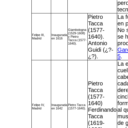
pero
tecn
Pietro
La f
Tacca
en 
(1577-
No s
Giambologna
(1529-1608)
Felipe III,
Inaugurada
1640).
se h
y Pietro
Madrid
en 1616
Tacca (1577-
Antonio
pro
1640).
Guidi (¿?-
Gar
¿?).
5
.
La e
cuel
cabe
Pietro
cada
Tacca
dere
(1577-
cinc
1640)
form
Felipe IV,
Inaugurada
Pietro Tacca
Madrid
en 1642
(1577-1640).
Ferdinando
al q
Tacca
mus
(1619-
de g