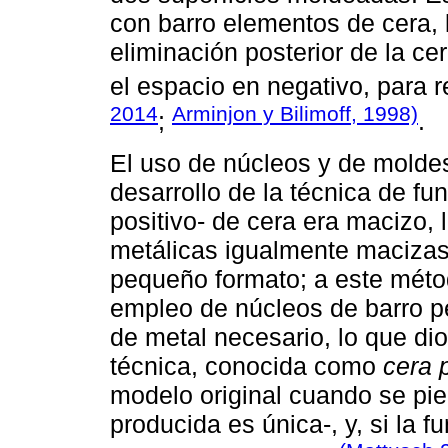
con barro elementos de cera, 
eliminación posterior de la c
el espacio en negativo, para r
2014
Arminjon y Bilimoff, 1998)
;
.
El uso de núcleos y de moldes
desarrollo de la técnica de fun
positivo- de cera era macizo, 
metálicas igualmente macizas,
pequeño formato; a este mét
empleo de núcleos de barro pe
de metal necesario, lo que di
técnica, conocida como
cera 
modelo original cuando se pier
producida es única-, y, si la f