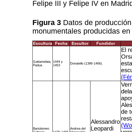
Felipe III y Felipe IV en Madri
Figura 3
Datos de producción
monumentales producidas en I
Escultura
Fecha
Escultor
Fundidor
El r
Orsa
Gattamelata,
1444 y
esta
Donatello (1386-1466).
Padua
1453
escu
(Fé
Verr
dela
apo
Ales
de t
res
Alessandro
(Wo
Leopardi
Bartolomeo
Andrea del