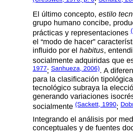
;
El último concepto,
estilo tec
grupo humano concibe, produc
prácticas y representaciones
el “modo de hacer” caracterís
influido por el
habitus
, entend
socialmente adquiridas que es
1977
Sanhueza, 2006)
;
. A difer
para la clasificación tipológic
tecnológico subraya la elecci
generando variaciones isocré
(Sackett, 1990
Dob
socialmente
;
Integrando el análisis por me
conceptuales y de fuentes doc