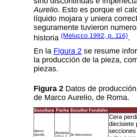
sino discontinuas e imperfect
Aurelio
. Esto es porque el cal
líquido mojara y uniera corre
seguramente tuvieron numeros
(Melucco 1992, p. 116)
historia
.
En la
Figura 2
se resume infor
la producción de la pieza, c
piezas.
Figura 2
Datos de producción
de Marco Aurelio, de Roma.
Escultura
Fecha
Escultor
Fundidor
Cera perd
diecisiete
secciones 
Marco
Alrededor
Aurelio
,
Se desconoce
170 d. C