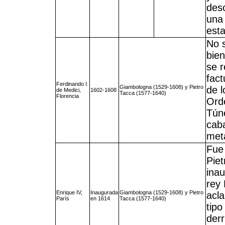
des
una
est
No s
bien
se r
fac
Ferdinando I
Giambologna (1529-1608) y Pietro
de l
de Medici,
1602-1608
Tacca (1577-1640)
Florencia
Orde
Túne
caba
meta
Fue
Piet
ina
rey 
Enrique IV,
Inaugurada
Giambologna (1529-1608) y Pietro
acla
París
en 1614
Tacca (1577-1640)
tip
derr