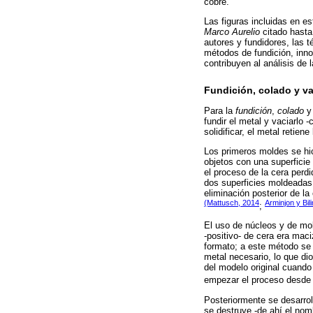
cobre.
Las figuras incluidas en es
Marco Aurelio
citado hasta 
autores y fundidores, las
métodos de fundición, inno
contribuyen al análisis de 
Fundición, colado y va
Para la
fundición
,
colado
fundir el metal y vaciarlo -
solidificar, el metal retiene
Los primeros moldes se hic
objetos con una superficie
el proceso de la cera per
dos superficies moldeadas.
eliminación posterior de la
(Mattusch, 2014
Arminjon y Bil
;
El uso de núcleos y de mol
-positivo- de cera era mac
formato; a este método s
metal necesario, lo que di
del modelo original cuando 
empezar el proceso desde
Posteriormente se desarroll
se destruye -de ahí el no