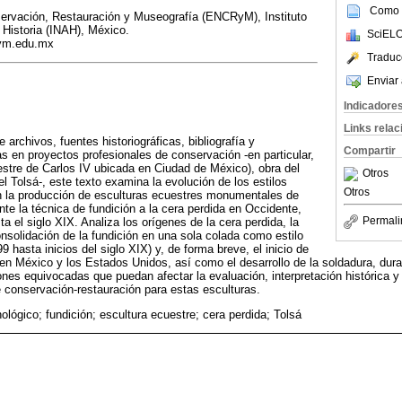
Como c
ervación, Restauración y Museografía (ENCRyM), Instituto
 Historia (INAH), México.
SciELO
ym.edu.mx
Traduc
Enviar 
Indicadore
Links rela
archivos, fuentes historiográficas, bibliografía y
Compartir
as en proyectos profesionales de conservación -en particular,
stre de Carlos IV ubicada en Ciudad de México), obra del
Otros
l Tolsá-, este texto examina la evolución de los estilos
Otros
 la producción de esculturas ecuestres monumentales de
te la técnica de fundición a la cera perdida en Occidente,
Permali
 el siglo XIX. Analiza los orígenes de la cera perdida, la
onsolidación de la fundición en una sola colada como estilo
 hasta inicios del siglo XIX) y, de forma breve, el inicio de
n México y los Estados Unidos, así como el desarrollo de la soldadura, duran
iones equivocadas que puedan afectar la evaluación, interpretación histórica 
 conservación-restauración para estas esculturas.
nológico; fundición; escultura ecuestre; cera perdida; Tolsá