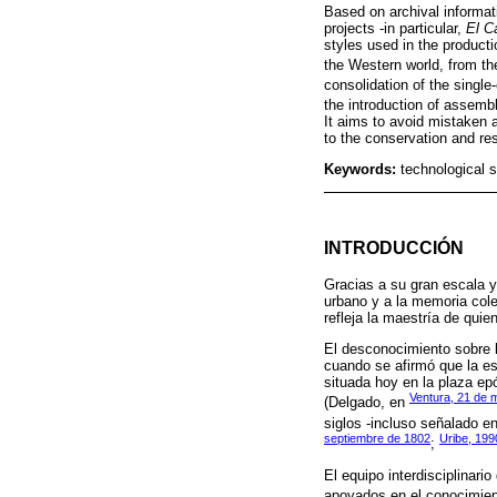
Based on archival informati
projects -in particular,
El Ca
styles used in the product
the Western world, from th
consolidation of the single
the introduction of assemb
It aims to avoid mistaken 
to the conservation and res
Keywords:
technological s
INTRODUCCIÓN
Gracias a su gran escala y
urbano y a la memoria cole
refleja la maestría de quien
El desconocimiento sobre l
cuando se afirmó que la e
situada hoy en la plaza ep
Ventura, 21 de 
(Delgado, en
siglos -incluso señalado e
septiembre de 1802
Uribe, 199
;
El equipo interdisciplinari
apoyados en el conocimiento