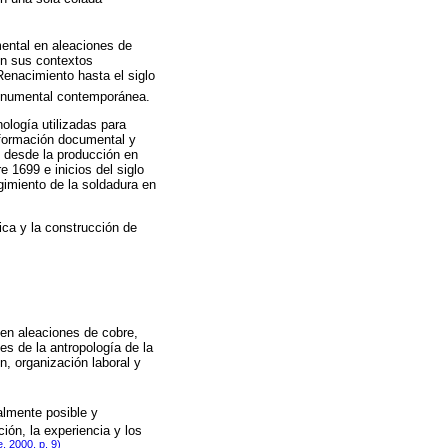
mental en aleaciones de
en sus contextos
Renacimiento hasta el siglo
monumental contemporánea.
ología utilizadas para
nformación documental y
, desde la producción en
e 1699 e inicios del siglo
imiento de la soldadura en
ica y la construcción de
en aleaciones de cobre,
es de la antropología de la
n, organización laboral y
almente posible y
ción, la experiencia y los
te, 2000, p. 9)