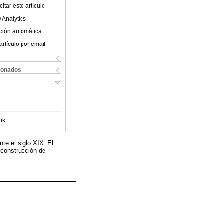
itar este artículo
 Analytics
ción automática
artículo por email
s
cionados
nk
te el siglo XIX. El
y construcción de