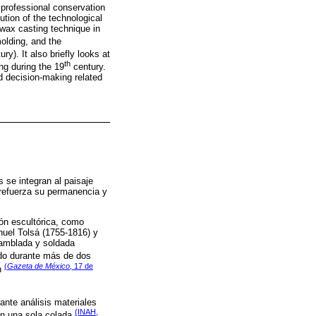
n professional conservation
ution of the technological
-wax casting technique in
molding, and the
ry). It also briefly looks at
th
ng during the 19
century.
d decision-making related
 se integran al paisaje
 refuerza su permanencia y
ión escultórica, como
nuel Tolsá (1755-1816) y
samblada y soldada
ido durante más de dos
(
Gazeta de México
, 17 de
ón
iante análisis materiales
(INAH,
 en una sola colada