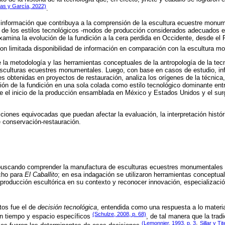
as y García, 2022)
.
 información que contribuya a la comprensión de la escultura ecuestre monu
is de los estilos tecnológicos -modos de producción considerados adecuados 
examina la evolución de la fundición a la cera perdida en Occidente, desde el 
on limitada disponibilidad de información en comparación con la escultura 
e la metodología y las herramientas conceptuales de la antropología de la tecn
 esculturas ecuestres monumentales. Luego, con base en casos de estudio, i
es obtenidas en proyectos de restauración, analiza los orígenes de la técnica
ión de la fundición en una sola colada como estilo tecnológico dominante entr
 el inicio de la producción ensamblada en México y Estados Unidos y el surg
iciones equivocadas que puedan afectar la evaluación, la interpretación histór
 conservación-restauración.
 buscando comprender la manufactura de esculturas ecuestres monumentales 
echo para
El Caballito
; en esa indagación se utilizaron herramientas conceptual
 producción escultórica en su contexto y reconocer innovación, especializació
tos fue el de
decisión tecnológica
, entendida como una respuesta a lo materi
(Schulze, 2008, p. 68)
n tiempo y espacio específicos
, de tal manera que la tradi
(Lemonnier, 1993, p. 3
Sillar y Ti