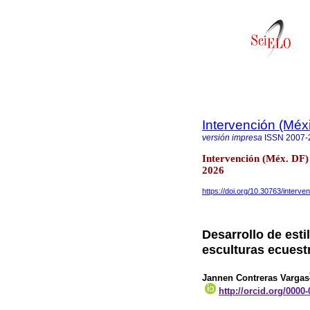
Intervención (Méx
versión impresa
ISSN
2007-
Intervención (Méx. DF)
2026
https://doi.org/10.30763/interv
Desarrollo de esti
esculturas ecues
Jannen Contreras Vargas
http://orcid.org/0000