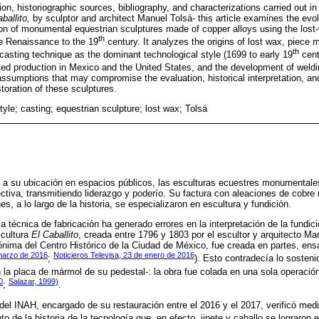
on, historiographic sources, bibliography, and characterizations carried out i
ballito,
by sculptor and architect Manuel Tolsá- this article examines the evol
ion of monumental equestrian sculptures made of copper alloys using the lost
th
e Renaissance to the 19
century. It analyzes the origins of lost wax, piece 
th
-casting technique as the dominant technological style (1699 to early 19
centu
led production in Mexico and the United States, and the development of weldi
assumptions that may compromise the evaluation, historical interpretation, an
toration of these sculptures.
tyle; casting; equestrian sculpture; lost wax; Tolsá
 a su ubicación en espacios públicos, las esculturas ecuestres monumentales
ctiva, transmitiendo liderazgo y poderío. Su factura con aleaciones de cobre
es, a lo largo de la historia, se especializaron en escultura y fundición.
a técnica de fabricación ha generado errores en la interpretación de la fundic
scultura
El Caballito
, creada entre 1796 y 1803 por el escultor y arquitecto Ma
ónima del Centro Histórico de la Ciudad de México, fue creada en partes, en
marzo de 2016
Noticieros Televisa, 23 de enero de 2016
;
). Esto contradecía lo sosten
n la placa de mármol de su pedestal-: la obra fue colada en una sola operaci
0
Salazar, 1999)
;
.
o del INAH, encargado de su restauración entre el 2016 y el 2017, verificó med
 de la historia de la tecnología que, en efecto, jinete y caballo se lograron