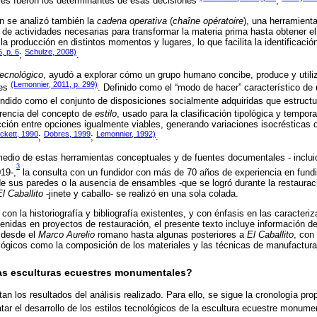
ales fueron los determinantes de esas decisiones
;
n se analizó también la
cadena operativa
(
chaîne opératoire
), una herramient
e actividades necesarias para transformar la materia prima hasta obtener el
la producción en distintos momentos y lugares, lo que facilita la identificació
, p. 6
Schulze, 2008)
;
.
tecnológico
, ayudó a explorar cómo un grupo humano concibe, produce y utili
(Lemonnier, 2011, p. 299)
nes
. Definido como el “modo de hacer” característico de
endido como el conjunto de disposiciones socialmente adquiridas que estructu
erencia del concepto de
estilo
, usado para la clasificación tipológica y temporal
cción entre opciones igualmente viables, generando variaciones isocrésticas
ckett, 1990
Dobres, 1999
Lemonnier, 1992)
;
;
.
 medio de estas herramientas conceptuales y de fuentes documentales - incluid
3
19-,
la consulta con un fundidor con más de 70 años de experiencia en fundic
e sus paredes o la ausencia de ensambles -que se logró durante la restaurac
El Caballito
-jinete y caballo- se realizó en una sola colada.
 con la historiografía y bibliografía existentes, y con énfasis en las caracteri
enidas en proyectos de restauración, el presente texto incluye información d
 desde el
Marco Aurelio
romano hasta algunas posteriores a
El Caballito
, con 
lógicos como la composición de los materiales y las técnicas de manufactura
as esculturas ecuestres monumentales?
n los resultados del análisis realizado. Para ello, se sigue la cronología pr
atar el desarrollo de los estilos tecnológicos de la escultura ecuestre monume