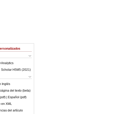
Personalizados
 Analytics
 Scholar H5M5 (
2021
)
en
Inglés
ágina del texto (beta)
(pdf)
| Español (pdf)
lo en XML
cias del artículo