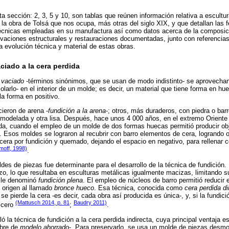
ta sección: 2, 3, 5 y 10, son tablas que reúnen información relativa a escult
la obra de Tolsá que nos ocupa, más otras del siglo XIX, y que detallan las 
 técnicas empleadas en su manufactura así como datos acerca de la composic
vaciones estructurales y restauraciones documentadas, junto con referencias
la evolución técnica y material de estas obras.
ciado a la cera perdida
y
vaciado
-términos sinónimos, que se usan de modo indistinto- se aprovechan
colarlo- en el interior de un molde; es decir, un material que tiene forma en hu
 la forma en positivo.
ieron de arena -
fundición a la arena
-; otros, más duraderos, con piedra o barr
 modelada y otra lisa. Después, hace unos 4 000 años, en el extremo Oriente 
dida, cuando el empleo de un molde de dos formas huecas permitió producir o
 Esos moldes se lograron al recubrir con barro elementos de cera, logrando ot
 cera por fundición y quemado, dejando el espacio en negativo, para rellenar c
imoff, 1998)
.
des de piezas fue determinante para el desarrollo de la técnica de fundición. 
izo, lo que resultaba en esculturas metálicas igualmente macizas, limitando 
e le denominó
fundición plena
. El empleo de núcleos de barro permitió reducir 
o origen al llamado
bronce hueco
. Esa técnica, conocida como
cera perdida di
se pierde la cera -es decir, cada obra así producida es única-, y, si la fundici
(Mattusch 2014, p. 81
Baudry 2011)
 cero
;
.
ó la técnica de fundición a la cera perdida indirecta, cuya principal ventaja e
mbre de
modelo ahorrado
-. Para preservarlo, se usa un molde de piezas desmo