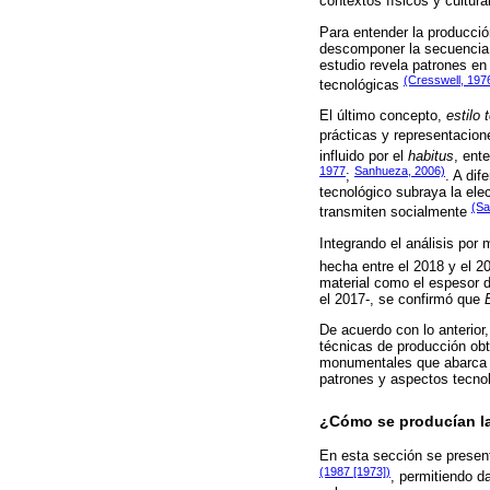
contextos físicos y cultur
Para entender la producció
descomponer la secuencia d
estudio revela patrones en 
(Cresswell, 1976
tecnológicas
El último concepto,
estilo 
prácticas y representacio
influido por el
habitus
, ent
1977
Sanhueza, 2006)
;
. A dif
tecnológico subraya la ele
(Sa
transmiten socialmente
Integrando el análisis por
hecha entre el 2018 y el 20
material como el espesor d
el 2017-, se confirmó que
De acuerdo con lo anterior,
técnicas de producción obt
monumentales que abarca
patrones y aspectos tecno
¿Cómo se producían l
En esta sección se presenta
(1987 [1973])
, permitiendo d