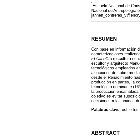
*
Escuela Nacional de Cons
Nacional de Antropología e
jannen_contreras_v@encr
RESUMEN
Con base en información de 
caracterizaciones realizad
El Caballito
(escultura ecue
escultor y arquitecto Manue
tecnológicos empleados en
aleaciones de cobre median
desde el Renacimiento hasta
producción en partes, la c
tecnológico dominante (1699
la producción ensamblada e
objetivo es evitar suposic
decisiones relacionadas de
Palabras clave:
estilo tec
ABSTRACT