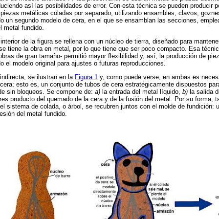
uciendo así las posibilidades de error. Con esta técnica se pueden producir p
 piezas metálicas coladas por separado, utilizando ensambles, clavos, goznes
o un segundo modelo de cera, en el que se ensamblan las secciones, emplea
l metal fundido.
 interior de la figura se rellena con un núcleo de tierra, diseñado para mantene
 se tiene la obra en metal, por lo que tiene que ser poco compacto. Esa técni
bras de gran tamaño- permitió mayor flexibilidad y, así, la producción de pi
el modelo original para ajustes o futuras reproducciones.
ndirecta, se ilustran en la
Figura 1
y, como puede verse, en ambas es necesar
cera; esto es, un conjunto de tubos de cera estratégicamente dispuestos para
olde sin bloqueos. Se compone de:
a)
la entrada del metal líquido,
b)
la salida d
res producto del quemado de la cera y de la fusión del metal. Por su forma,
el sistema de colada, o árbol, se recubren juntos con el molde de fundición: u
resión del metal fundido.