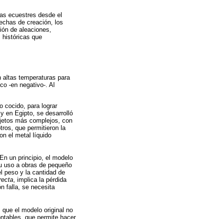
uras ecuestres desde el
fechas de creación, los
ión de aleaciones,
 históricas que
 altas temperaturas para
eco -en negativo-. Al
o cocido, para lograr
y en Egipto, se desarrolló
bjetos más complejos, con
ros, que permitieron la
on el metal líquido
En un principio, el modelo
su uso a obras de pequeño
el peso y la cantidad de
recta
, implica la pérdida
ón falla, se necesita
s que el modelo original no
ntables, que permite hacer