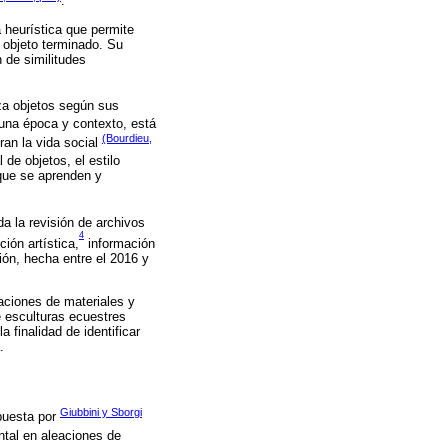
.
a heurística que permite
 objeto terminado. Su
n de similitudes
za objetos según sus
 una época y contexto, está
(Bourdieu,
ran la vida social
 de objetos, el estilo
 que se aprenden y
a la revisión de archivos
4
ión artística,
información
ión, hecha entre el 2016 y
zaciones de materiales y
e esculturas ecuestres
la finalidad de identificar
.
Giubbini y Sborgi
opuesta por
ntal en aleaciones de