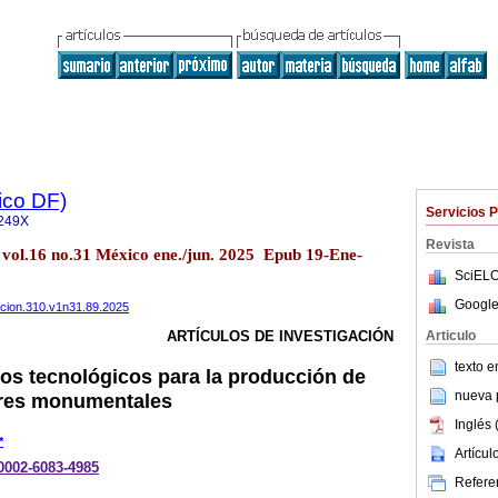
ico DF)
Servicios 
249X
Revista
 vol.16 no.31 México ene./jun. 2025 Epub 19-Ene-
SciELO
Google
encion.310.v1n31.89.2025
Articulo
ARTÍCULOS DE INVESTIGACIÓN
texto 
los tecnológicos para la producción de
nueva p
tres monumentales
Inglés 
*
Artícu
-0002-6083-4985
Referen